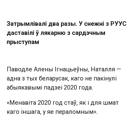
Затрымлівалі два разы. У снежні з РУУС
даставілі ў лякарню з сардэчным
прыступам
Паводле Алены Ігнацьеўны, Наталля —
адна з тых беларусак, каго не пакінулі
абыякавымі падзеі 2020 года.
«Менавіта 2020 год стаў, як і для шмат
каго іншага, у яе пераломным».