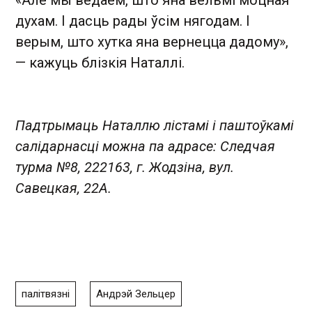
«Але мы ведаем, што яна вельмі моцная
духам. І дасць рады ўсім нягодам. І
верым, што хутка яна вернецца дадому»,
— кажуць блізкія Наталлі.
Падтрымаць Наталлю лістамі і паштоўкамі
салідарнасці можна па адрасе:
Следчая
турма №8, 222163, г. Жодзіна, вул.
Савецкая, 22А.
палітвязні
Андрэй Зельцер