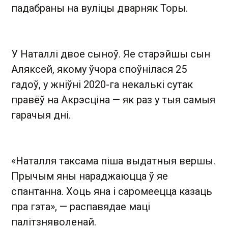
падабраны на вуліцы дварняк Торы.
У Наталлі двое сыноў. Яе старэйшы сын
Аляксей, якому ўчора споўнілася 25
гадоў, у жніўні 2020-га некалькі сутак
правёў на Акрэсціна — як раз у тыя самыя
гарачыя дні.
«Наталля таксама піша выдатныя вершы.
Прычым яны нараджаюцца ў яе
спантанна. Хоць яна і саромеецца казаць
пра гэта», — распавядае маці
палітзняволенай.