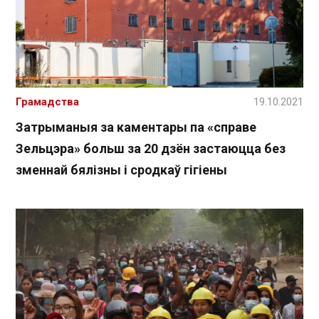
Грамадства
19.10.2021
Затрыманыя за каментары па «справе
Зельцэра» больш за 20 дзён застаюцца без
зменнай бялізны і сродкаў гігіены