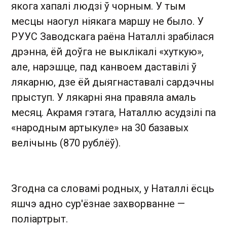
якога хапалі людзі ў чорным. У тым
месцы наогул ніякага маршу не было. У
РУУС Заводскага раёна Наталлі зрабілася
дрэнна, ёй доўга не выклікалі «хуткую»,
але, нарэшце, пад канвоем даставілі ў
лякарню, дзе ёй дыягнаставалі сардэчны
прыступ. У лякарні яна правяла амаль
месяц. Акрамя гэтага, Наталлю асудзілі па
«народным артыкуле» на 30 базавых
велічынь (870 рублёў).
Згодна са словамі родных, у Наталлі ёсць
яшчэ адно сур'ёзнае захворванне —
поліартрыт.