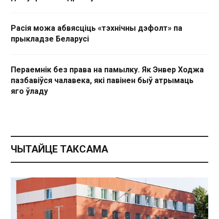
Расія можа абвясціць «тэхнічны дэфолт» па
прыкладзе Беларусі
Пераемнік без права на памылку. Як Энвер Ходжа
пазбавіўся чалавека, які павінен быў атрымаць
яго ўладу
ЧЫТАЙЦЕ ТАКСАМА