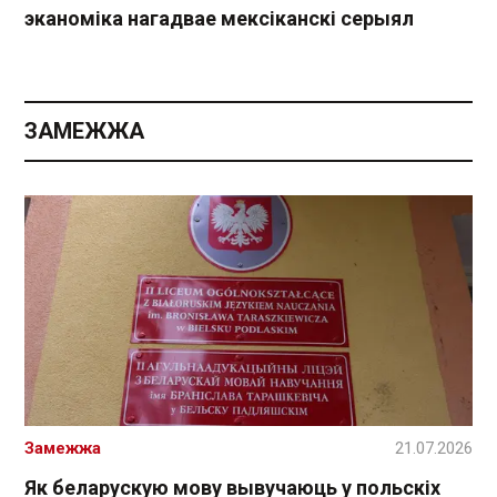
эканоміка нагадвае мексіканскі серыял
ЗАМЕЖЖА
Замежжа
21.07.2026
Як беларускую мову вывучаюць у польскіх