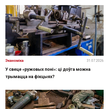
Эканоміка
31.07.2026
У свеце «ружовых поні»: ці доўга можна
трымацца на фікцыях?