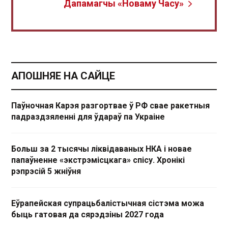
Дапамагчы «Новаму Часу»
АПОШНЯЕ НА САЙЦЕ
Паўночная Карэя разгортвае ў РФ свае ракетныя
падраздзяленні для ўдараў па Украіне
Больш за 2 тысячы ліквідаваных НКА і новае
папаўненне «экстрэмісцкага» спісу. Хронікі
рэпрэсій 5 жніўня
Еўрапейская супрацьбалістычная сістэма можа
быць гатовая да сярэдзіны 2027 года