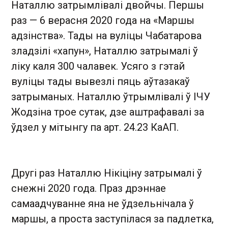
Наталлю затрымлівалі двойчы. Першы
раз — 6 верасня 2020 года на «Маршы
адзінства». Тады на вуліцы Чабатарова
зладзілі «хапун», Наталлю затрымалі ў
ліку каля 300 чалавек. Усяго з гэтай
вуліцы тады вывезлі пяць аўтазакаў
затрыманых. Наталлю ўтрымлівалі ў ІЧУ
Жодзіна трое сутак, дзе аштрафавалі за
ўдзел у мітынгу па арт. 24.23 КаАП.
Другі раз Наталлю Нікіціну затрымалі ў
снежні 2020 года. Праз дрэннае
самаадчуванне яна не ўдзельнічала ў
маршы, а проста заступілася за падлетка,