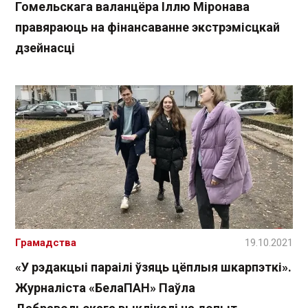
Гомельскага валанцёра Іллю Міронава
правяраюць на фінансаванне экстрэмісцкай
дзейнасці
Грамадства
19.10.2021
«У рэдакцыі параілі ўзяць цёплыя шкарпэткі».
Журналіста «БелаПАН» Паўла