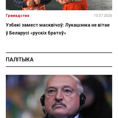
Грамадства
10.07.2026
Узбекі замест масквічоў: Лукашэнка не вітае
ў Беларусі «рускіх братоў»
ПАЛІТЫКА