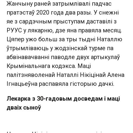
Жанчыну раней затрымлівалі падчас
пратэстаў 2020 года два разы. У снежні
яе з сардэчным прыступам даставілі з
РУУС у лякарню, дзе яна правяла месяц.
Цяпер ужо больш за тры тыдні Наталлю
ўтрымліваюць у жодзінскай турме па
абвінавачванні паводле двух артыкулаў
Крымінальнага кодэкса. Маці
палітзняволенай Наталлі Нікіцінай Алена
Ігнацьеўна распавяла гісторыю дачкі.
Лекарка з 30-гадовым досведам і маці
дваіх сыноў