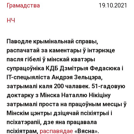
Грамадства
19.10.2021
НЧ
Паводле крымінальнай справы,
распачатай за каментары ў інтэрнэце
пасля гібелі ў мінскай кватэры
супрацоўніка КДБ Дзмітрыя Федасюка і
IT-спецыяліста Андрэя Зельцэра,
затрымалі каля 200 чалавек. 51-гадовую
доктарку з Мінска Наталлю Нікіціну
затрымалі проста на працоўным месцы ў
Мінскім цэнтры дзіцячай псіхіятрыі і
псіхатэрапіі, дзе яна працавала
псіхіятрам,
распавядае
«Вясна».