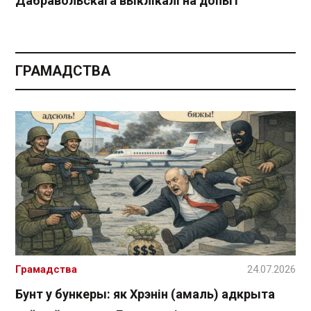
Дабравольскага выклікалі на допыт
ГРАМАДСТВА
Грамадства
24.07.2026
Бунт у бункеры: як Хрэнін (амаль) адкрыта