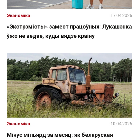
Эканоміка
17.04.2026
«Экстрэмісты» замест працоўных: Лукашэнка
ўжо не ведае, куды вядзе краіну
Эканоміка
10.04.2026
Мінус мільярд за месяц: як беларуская