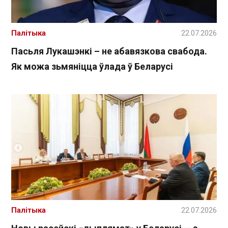
Палітыка
22.07.2026
Пасьля Лукашэнкі – не абавязкова свабода.
Як можа зьмяніцца ўлада ў Беларусі
Палітыка
22.07.2026