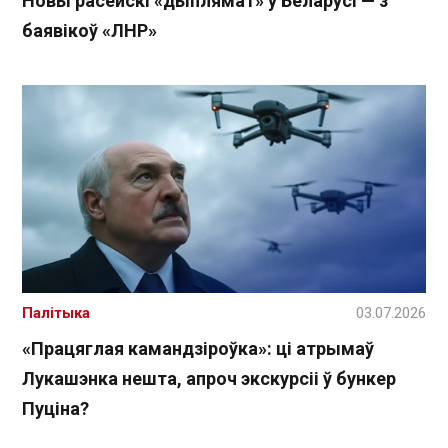
Новы расейскі «дыплямат» у Беларусі — з
баявікоў «ЛНР»
Палітыка
03.07.2026
«Працяглая камандзіроўка»: ці атрымаў
Лукашэнка нешта, апроч экскурсіі ў бункер
Пуціна?