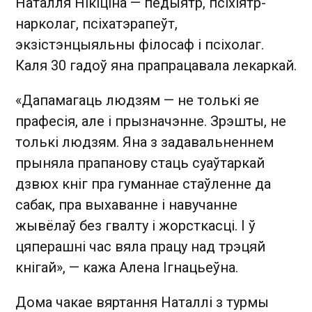
Наталля Нікіціна — педыятр, псіхіятр-
нарколаг, псіхатэрапеўт,
экзістэнцыяльны філосаф і псіхолаг.
Каля 30 гадоў яна прапрацавала лекаркай.
«Дапамагаць людзям — не толькі яе
прафесія, але і прызначэнне. Зрэшты, не
толькі людзям. Яна з задавальненнем
прыняла прапанову стаць суаўтаркай
дзвюх кніг пра гуманнае стаўленне да
сабак, пра выхаванне і навучанне
жывёлаў без гвалту і жорсткасці. І ў
цяперашні час вяла працу над трэцяй
кнігай», — кажа Алена Ігнацьеўна.
Дома чакае вяртання Наталлі з турмы