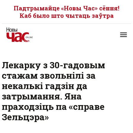
Падтрымайце «Новы Час» сёння!
Каб было што чытаць заўтра
Лекарку з 30-гадовым
стажам звольнілі за
некалькі гадзін да
затрымання. Яна
праходзіць па «справе
Зельцэра»