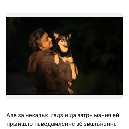
Але за некалькі гадзін да затрымання ёй
прыйшло паведамленне аб звальненні.