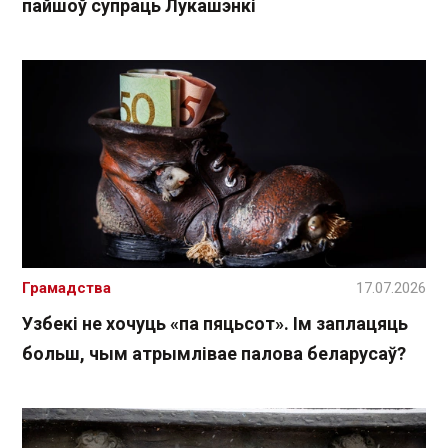
пайшоў супраць Лукашэнкі
Грамадства
17.07.2026
Узбекі не хочуць «па пяцьсот». Ім заплацяць
больш, чым атрымлівае палова беларусаў?