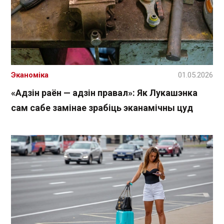
Эканоміка
01.05.2026
«Адзін раён — адзін правал»: Як Лукашэнка
сам сабе замінае зрабіць эканамічны цуд