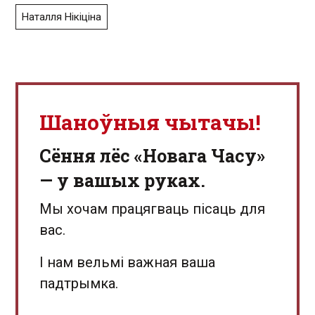
Наталля Нікіціна
Шаноўныя чытачы!
Сёння лёс «Новага Часу»
— у вашых руках.
Мы хочам працягваць пісаць для
вас.
І нам вельмі важная ваша
падтрымка.