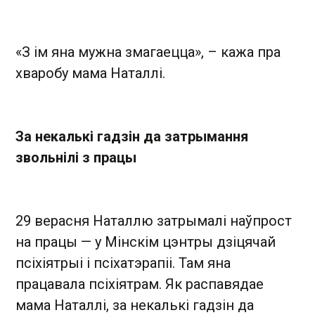
«З ім яна мужна змагаецца», – кажа пра
хваробу мама Наталлі.
За некалькі гадзін да затрымання
звольнілі з працы
29 верасня Наталлю затрымалі наўпрост
на працы — у Мінскім цэнтры дзіцячай
псіхіятрыі і псіхатэрапіі. Там яна
працавала псіхіятрам. Як распавядае
мама Наталлі, за некалькі гадзін да