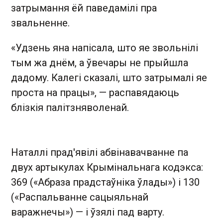
затрымання ёй паведамілі пра
звальненне.
«Удзень яна напісала, што яе звольнілі
тым жа днём, а ўвечары не прыйшла
дадому. Калегі сказалі, што затрымалі яе
проста на працы», — распавядаюць
блізкія палітзняволенай.
Наталлі прад'явілі абвінавачванне па
двух артыкулах Крымінальнага кодэкса:
369 («Абраза прадстаўніка ўлады») і 130
(«Распальванне сацыяльнай
варажнечы») — і ўзялі пад варту.