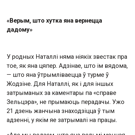
«Верым, што хутка яна вернецца
дадому»
У родных Наталлі няма ніякіх звестак пра
тое, як яна цяпер. Адзінае, што ім вядома,
— што яна ўтрымліваецца ў турме ў
Жодзіне. Для Наталлі, як і для іншых
затрыманых за каментары па «справе
Зельцэра», не прымаюць перадачы. Ужо
21 дзень жанчына знаходзіцца ў тым
адзенні, у якім яе затрымалі на працы.