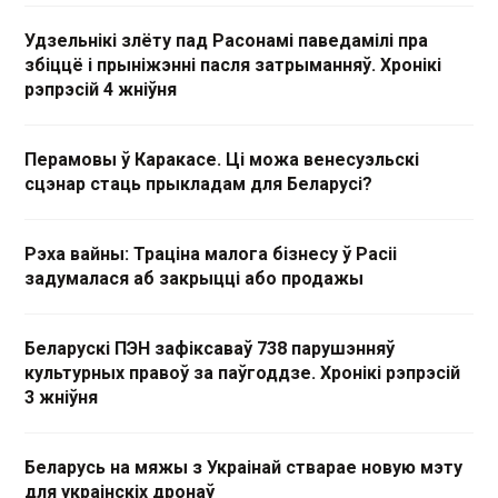
Удзельнікі злёту пад Расонамі паведамілі пра
збіццё і прыніжэнні пасля затрыманняў. Хронікі
рэпрэсій 4 жніўня
Перамовы ў Каракасе. Ці можа венесуэльскі
сцэнар стаць прыкладам для Беларусі?
Рэха вайны: Траціна малога бізнесу ў Расіі
задумалася аб закрыцці або продажы
Беларускі ПЭН зафіксаваў 738 парушэнняў
культурных правоў за паўгоддзе. Хронікі рэпрэсій
3 жніўня
Беларусь на мяжы з Украінай стварае новую мэту
для украінскіх дронаў