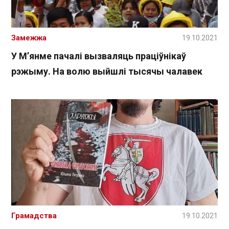
Замежжа
19.10.2021
У М’янме пачалі вызваляць праціўнікаў
рэжыму. На волю выйшлі тысячы чалавек
Грамадства
19.10.2021