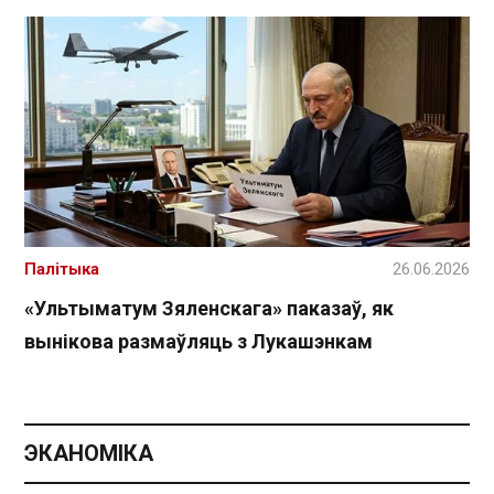
Палітыка
26.06.2026
«Ультыматум Зяленскага» паказаў, як
вынікова размаўляць з Лукашэнкам
ЭКАНОМІКА