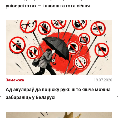
універсітэтах — і навошта гэта сёння
Замежжа
19.07.2026
Ад акуляраў да поціску рукі: што яшчэ можна
забараніць у Беларусі
Спасылка без VPN