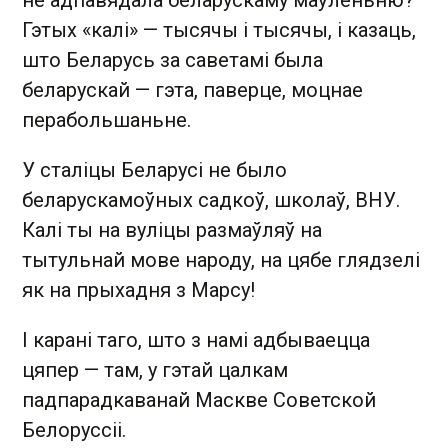
Гэтых «калі» — тысячы і тысячы, і казаць,
што Беларусь за саветамі была
беларускай — гэта, паверце, моцнае
перабольшаньне.
У сталіцы Беларусі не было
беларускамоўных садкоў, школаў, ВНУ.
Калі ты на вуліцы размаўляў на
тытульнай мове народу, на цябе глядзелі
як на прыхадня з Марсу!
І карані таго, што з намі адбываецца
цяпер — там, у гэтай цалкам
падпарадкаванай Маскве Советской
Белоруссіі.