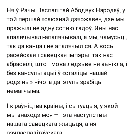
Ня ў Рэчы Паспалітай Абодвух Народаў, у
той першай «саюзнай дзяржаве», дзе мы
пражылі не адну сотню гадоў. Яны нас
апалячывалі-апалячывалі, а мы, чамусьці,
так да канца і не апалячыліся. А вось
расейская і савецкая імпэрыі так нас
абрасеілі, што і мова ледзьве ня зьнікла, і
без кансультацыі ў «сталіцы нашай
родзіны» нічога дагэтуль зрабіць
немагчыма.
І кіраўніцтва краіны, і сытуацыя, у якой
мы знаходзімся — гэта наступствы
нашага савецкага жыцьця, а ня
рэчпаспалітаўскага.