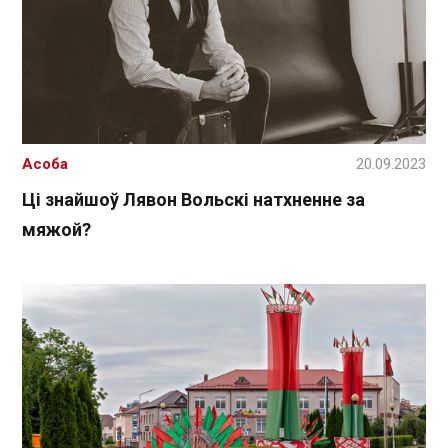
Асоба
20.09.2023
Ці знайшоў Лявон Вольскі натхненне за
мяжой?