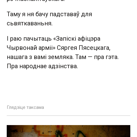
Таму я ня бачу падставаў для
сьвяткаваньня.
І раю пачытаць «Запіскі афіцэра
Чырвонай арміі» Сяргея Пясецкага,
нашага з вамі земляка. Там — пра гэта.
Пра народнае адзінства.
Глядзіце таксама