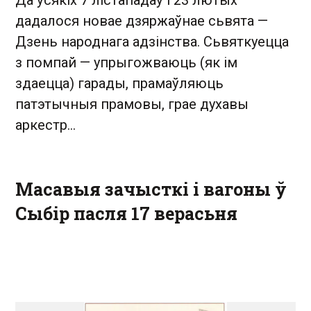
дадалося новае дзяржаўнае сьвята —
Дзень народнага адзінства. Сьвяткуецца
з помпай — упрыгожваюць (як ім
здаецца) гарады, прамаўляюць
патэтычныя прамовы, грае духавы
аркестр...
Масавыя зачысткі і вагоны ў
Сыбір пасля 17 верасьня