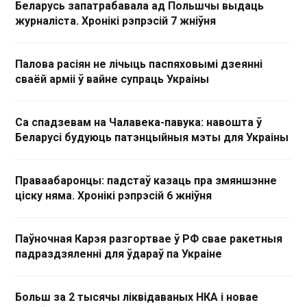
Беларусь запатрабавала ад Польшчы выдаць
журналіста. Хронікі рэпрэсій 7 жніўня
Палова расіян не лічыць паспяховымі дзеянні
сваёй арміі ў вайне супраць Украіны
Са спадзевам на Чалавека-павука: навошта ў
Беларусі будуюць патэнцыйныя мэты для Украіны
Праваабаронцы: падстаў казаць пра змяншэнне
ціску няма. Хронікі рэпрэсій 6 жніўня
Паўночная Карэя разгортвае ў РФ свае ракетныя
падраздзяленні для ўдараў па Украіне
Больш за 2 тысячы ліквідаваных НКА і новае