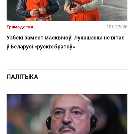
Грамадства
10.07.2026
Узбекі замест масквічоў: Лукашэнка не вітае
ў Беларусі «рускіх братоў»
ПАЛІТЫКА