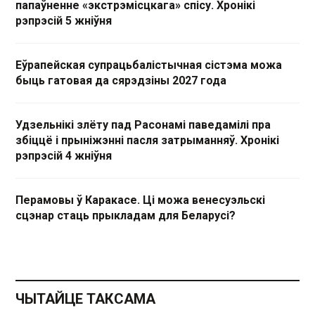
папаўненне «экстрэмісцкага» спісу. Хронікі
рэпрэсій 5 жніўня
Еўрапейская супрацьбалістычная сістэма можа
быць гатовая да сярэдзіны 2027 года
Удзельнікі злёту пад Расонамі паведамілі пра
збіццё і прыніжэнні пасля затрыманняў. Хронікі
рэпрэсій 4 жніўня
Перамовы ў Каракасе. Ці можа венесуэльскі
сцэнар стаць прыкладам для Беларусі?
ЧЫТАЙЦЕ ТАКСАМА