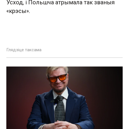
Ўсход, і Польшча атрымала так званыя
«крэсы».
Глядзіце таксама