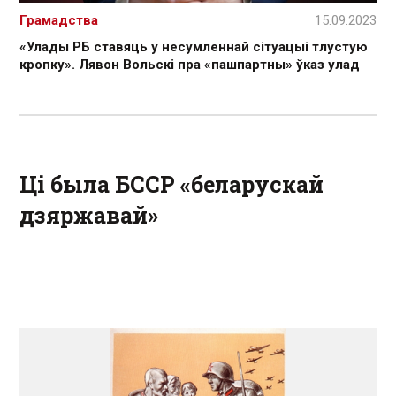
Грамадства
15.09.2023
«Улады РБ ставяць у несумленнай сітуацыі тлустую
кропку». Лявон Вольскі пра «пашпартны» ўказ улад
Ці была БССР «беларускай
дзяржавай»