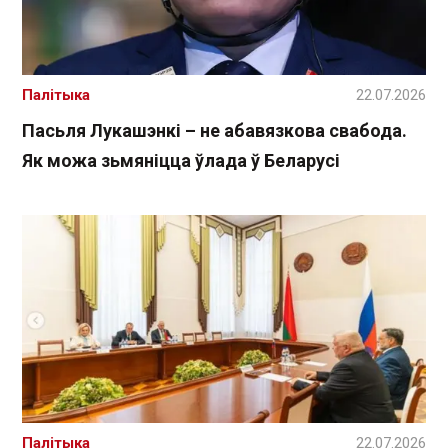
Палітыка
22.07.2026
Пасьля Лукашэнкі – не абавязкова свабода.
Як можа зьмяніцца ўлада ў Беларусі
Палітыка
22.07.2026