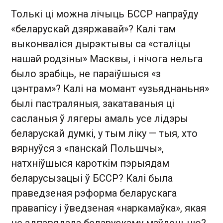
Толькі ці можна лічыць БССР напраўду
«беларускай дзяржавай»? Калі там
выконваліся дырэктывы са «сталіцы
нашай родзіны» Масквы, і нічога нельга
было зрабіць, не параіўшыся «з
цэнтрам»? Калі на момант «узьяднаньня»
былі пастраляныя, закатаваныя ці
сасланыя ў лягеры амаль усе лідэры
беларускай думкі, у тым ліку — тыя, хто
вярнуўся з «панскай Польшчы»,
натхніўшыся кароткім пэрыядам
беларусызацыі ў БССР? Калі была
праведзеная рэформа беларускага
правапісу і ўведзеная «наркамаўка», якая
не адпавядала беларускаму маўленьню?