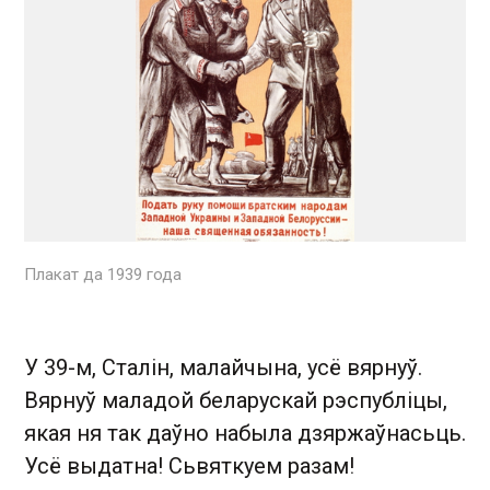
Плакат да 1939 года
У 39-м, Сталін, малайчына, усё вярнуў.
Вярнуў маладой беларускай рэспубліцы,
якая ня так даўно набыла дзяржаўнасьць.
Усё выдатна! Сьвяткуем разам!