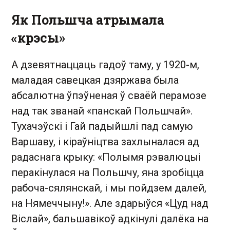
Як Польшча атрымала
«крэсы»
А дзевятнаццаць гадоў таму, у 1920-м,
маладая савецкая дзяржава была
абсалютна ўпэўненая ў сваёй перамозе
над так званай «панскай Польшчай».
Тухачэўскі і Гай падыйшлі пад самую
Варшаву, і кіраўніцтва захлыналася ад
радаснага крыку: «Полымя рэвалюцыі
перакінулася на Польшчу, яна зробіцца
рабоча-сялянскай, і мы пойдзем далей,
на Нямеччыну!». Але здарыўся «Цуд над
Віслай», бальшавікоў адкінулі далёка на