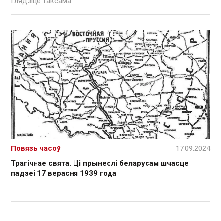
Глядзіце таксама
Повязь часоў
17.09.2024
Трагічнае свята. Ці прынеслі беларусам шчасце
падзеі 17 верасня 1939 года