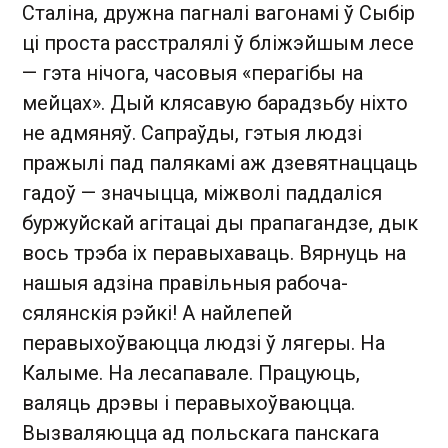
Сталіна, дружна пагналі вагонамі ў Сыбір
ці проста расстралялі ў бліжэйшым лесе
— гэта нічога, часовыя «перагібы на
мейцах». Дый клясавую барадзьбу ніхто
не адмяняў. Сапраўды, гэтыя людзі
пражылі пад палякамі аж дзевятнаццаць
гадоў — значыцца, міжволі паддаліся
буржуйскай агітацаі ды прапагандзе, дык
вось трэба іх перавыхаваць. Вярнуць на
нашыя адзіна правільныя рабоча-
сялянскія рэйкі! А найлепей
перавыхоўваюцца людзі ў лягеры. На
Калыме. На лесапавале. Працуюць,
валяць дрэвы і перавыхоўваюцца.
Вызваляюцца ад польскага панскага