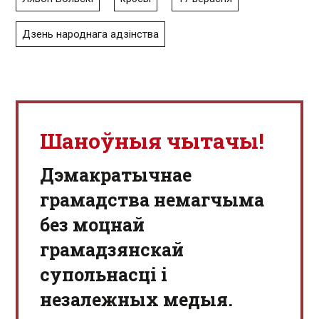
Дзень народнага адзінства
Шаноўныя чытачы!
Дэмакратычнае
грамадства немагчыма
без моцнай
грамадзянскай
супольнасці і
незалежных медыя.