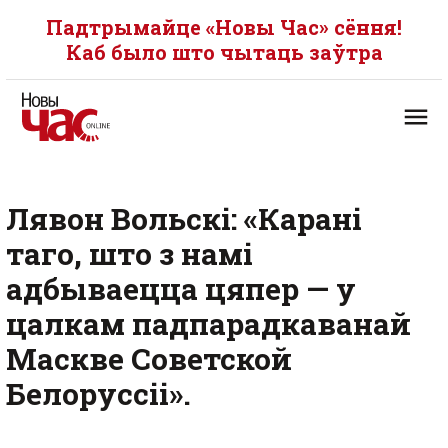
Падтрымайце «Новы Час» сёння!
Каб было што чытаць заўтра
Лявон Вольскі: «Карані
таго, што з намі
адбываецца цяпер — у
цалкам падпарадкаванай
Маскве Советской
Белоруссіі».