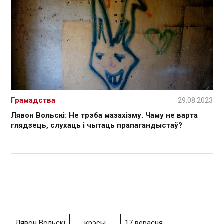
Грамадства
29.08.2023
Лявон Вольскі: Не трэба мазахізму. Чаму не варта
глядзець, слухаць і чытаць прапагандыстаў?
Лявон Вольскі
крэсы
17 верасня