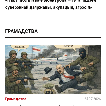
«Пакт Молатава-Рыбентропа — гэта падзел
суверэннай дзяржавы, акупацыя, агрэсія»
ГРАМАДСТВА
Грамадства
24.07.2026