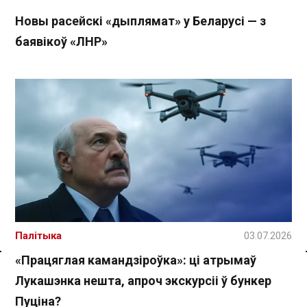
Новы расейскі «дыплямат» у Беларусі — з
баявікоў «ЛНР»
Палітыка
03.07.2026
«Працяглая камандзіроўка»: ці атрымаў
Спасылка без VPN
Лукашэнка нешта, апроч экскурсіі ў бункер
Пуціна?