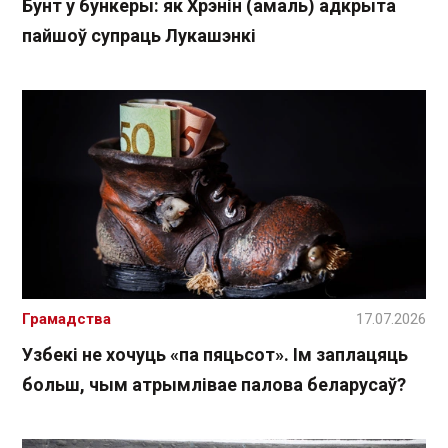
Бунт у бункеры: як Хрэнін (амаль) адкрыта
пайшоў супраць Лукашэнкі
Грамадства
17.07.2026
Узбекі не хочуць «па пяцьсот». Ім заплацяць
больш, чым атрымлівае палова беларусаў?