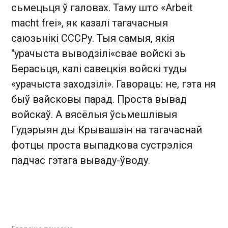
сьмецьця ў галовах. Таму што «Arbeit
macht frei», як казалі тагачасныя
саюзьнікі СССРу. Тыя самыя, якія
"урачыста выводзілі«свае войскі зь
Берасьця, калі савецкія войскі туды
«урачыста заходзілі». Гавораць: не, гэта ня
быў вайсковы парад. Проста вывад
войскаў. А вясёлыя ўсьмешлівыя
Гудэрыян ды Крывашэін на тагачаснай
фотцы проста выпадкова сустрэліся
падчас гэтага вываду-ўводу.