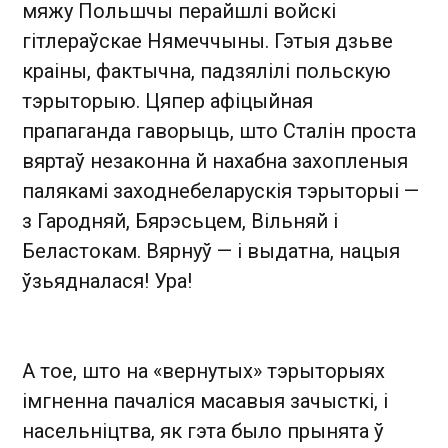
мяжу Польшчы перайшлі войскі
гітлераўскае Нямеччыны. Гэтыя дзьве
краіны, фактычна, падзялілі польскую
тэрыторыю. Цяпер афіцыйная
прапаганда гаворыць, што Сталін проста
вяртаў незаконна й нахабна захопленыя
палякамі заходнебеларускія тэрыторыі —
з Гародняй, Бярэсьцем, Вільняй і
Беластокам. Вярнуў — і выдатна, нацыя
ўзьядналася! Ура!
А тое, што на «вернутых» тэрыторыях
імгненна пачаліся масавыя зачысткі, і
насельніцтва, як гэта было прынята ў