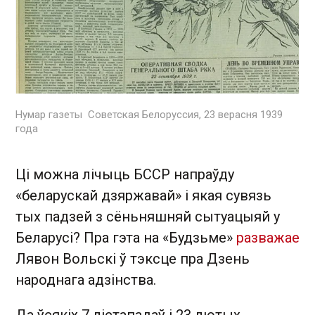
Нумар газеты Советская Белоруссия, 23 верасня 1939
года
Ці можна лічыць БССР напраўду
«беларускай дзяржавай» і якая сувязь
тых падзей з сёньняшняй сытуацыяй у
Беларусі? Пра гэта на «Будзьме»
разважае
Лявон Вольскі ў тэксце пра Дзень
народнага адзінства.
Да ўсякіх 7 лістападаў і 23 лютых