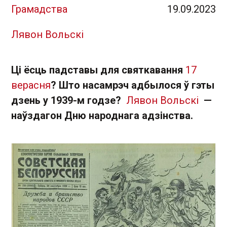
Грамадства
19.09.2023
Лявон Вольскі
Ці ёсць падставы для святкавання
17
верасня
? Што насамрэч адбылося ў гэты
дзень у 1939-м годзе?
Лявон Вольскі
—
наўздагон Дню народнага адзінства.