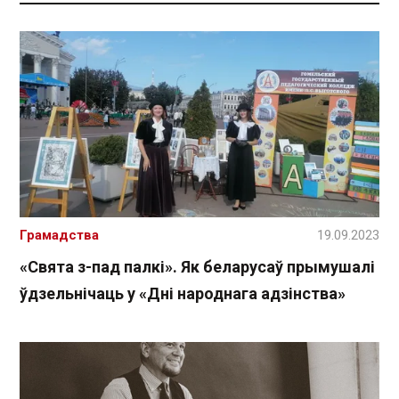
Грамадства
19.09.2023
«Свята з-пад палкі». Як беларусаў прымушалі
ўдзельнічаць у «Дні народнага адзінства»