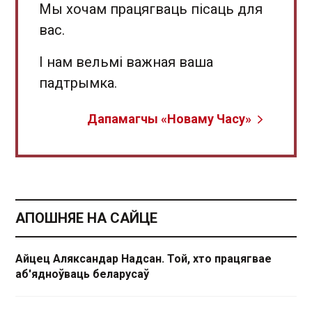
Мы хочам працягваць пісаць для
вас.
І нам вельмі важная ваша
падтрымка.
Дапамагчы «Новаму Часу»
АПОШНЯЕ НА САЙЦЕ
Айцец Аляксандар Надсан. Той, хто працягвае
аб'ядноўваць беларусаў