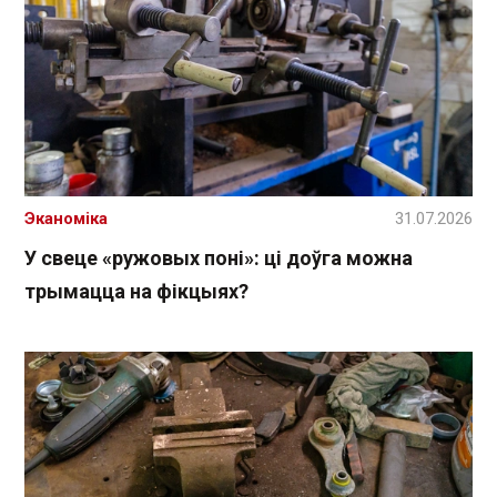
Эканоміка
31.07.2026
У свеце «ружовых поні»: ці доўга можна
трымацца на фікцыях?