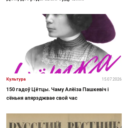
Культура
15.07.2026
150 гадоў Цётцы. Чаму Алёіза Пашкевіч і
сёньня апярэджвае свой час