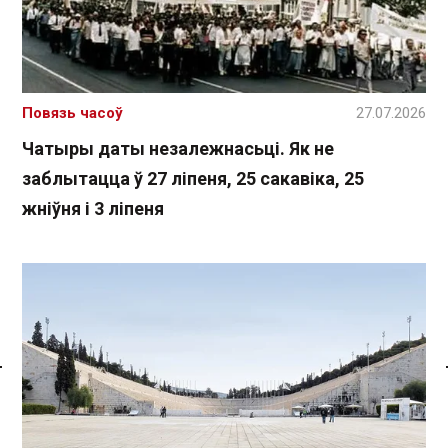
Повязь часоў
27.07.2026
Чатыры даты незалежнасьці. Як не
заблытацца ў 27 ліпеня, 25 сакавіка, 25
жніўня і 3 ліпеня
Спасылка без VPN