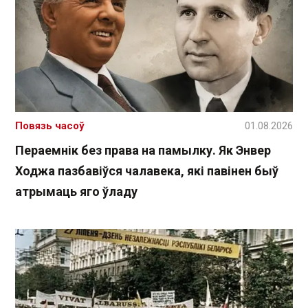
Повязь часоў
01.08.2026
Пераемнік без права на памылку. Як Энвер
Ходжа пазбавіўся чалавека, які павінен быў
атрымаць яго ўладу