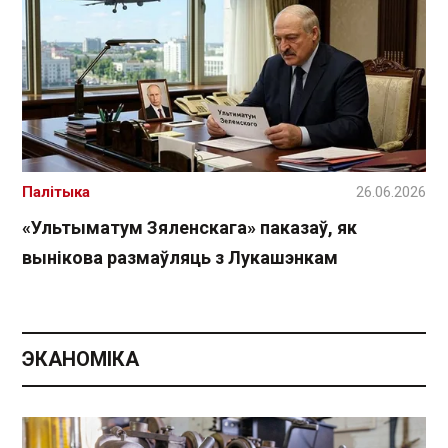
Палітыка
26.06.2026
«Ультыматум Зяленскага» паказаў, як
вынікова размаўляць з Лукашэнкам
ЭКАНОМІКА