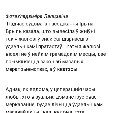
Фота
Уладзіміра Лапцэвіча
Падчас судовага паседжання Ірына
Брыль казала, што вывесіла ў жніўні
такія жалюзі ў знак салідарнасці з
удзельнікамі пратэстаў. І гэтыя жалюзі
віселі не ў нейкім грамадскім месцы, дзе
прымяняецца закон аб масавых
мерапрыемствах, а ў кватэры.
Аднак, як вядома, у цяперашнія часы
любы, хто візуальна дэманструе сваё
меркаванне, будзе лічыцца ўдзельнікам
масавай акцыі, калі вядома, гэта