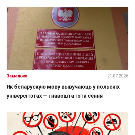
Замежжа
21.07.2026
Як беларускую мову вывучаюць у польскіх
універсітэтах — і навошта гэта сёння