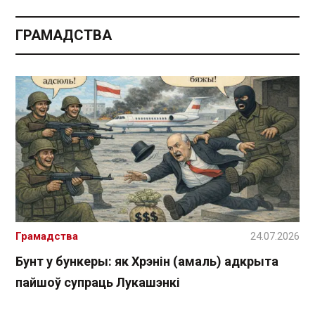
ГРАМАДСТВА
Грамадства
24.07.2026
Бунт у бункеры: як Хрэнін (амаль) адкрыта
пайшоў супраць Лукашэнкі