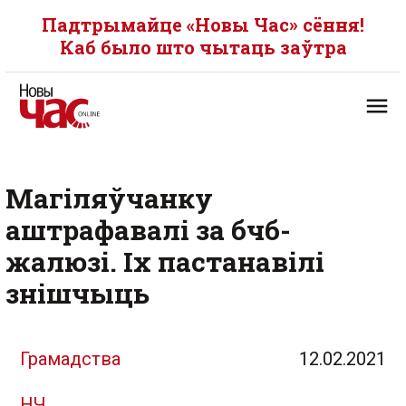
Падтрымайце «Новы Час» сёння!
Каб было што чытаць заўтра
Магіляўчанку
аштрафавалі за бчб-
жалюзі. Іх пастанавілі
знішчыць
Грамадства
12.02.2021
НЧ