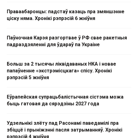
Праваабаронцы: падстаў казаць пра змяншэнне
ціску няма. Хронікі рэпрэсій 6 жніўня
Паўночная Карэя разгортвае ў РФ свае ракетныя
падраздзяленні для ўдараў па Украіне
Больш за 2 тысячы ліквідаваных НКА і новае
папаўненне «экстрэмісцкага» спісу. Хронікі
рэпрэсій 5 жніўня
Еўрапейская супрацьбалістычная сістэма можа
быць гатовая да сярэдзіны 2027 года
Удзельнікі злёту пад Расонамі паведамілі пра
збіццё і прыніжэнні пасля затрыманняў. Хронікі
рэпрэсій 4 жніўня