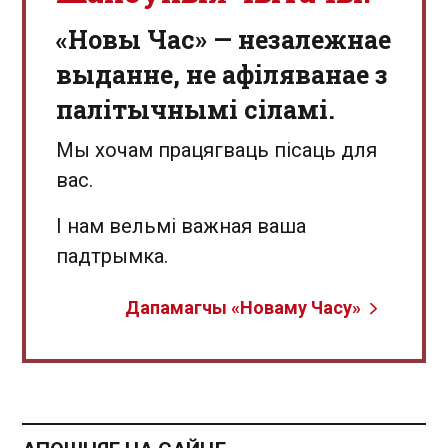
«Новы Час» — незалежнае
выданне, не афіляванае з
палітычнымі сіламі.
Мы хочам працягваць пісаць для
вас.
І нам вельмі важная ваша
падтрымка.
Дапамагчы «Новаму Часу»