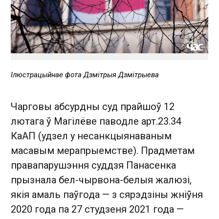
Ілюстрацыйнае фота Дзмітрыя Дзмітрыева
Чарговы абсурдны суд прайшоў 12
лютага ў Магілёве паводле арт.23.34
КаАП (удзел у несанкцыянаваным
масавым мерапрыемстве). Прадметам
правапарушэння суддзя Панасенка
прызнала бел-чырвона-белыя жалюзі,
якія амаль паўгода — з сярэдзіны жніўня
2020 года па 27 студзеня 2021 года —