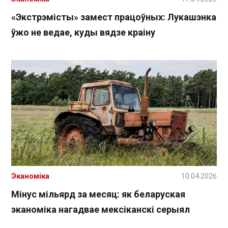
«Экстрэмісты» замест працоўных: Лукашэнка
ўжо не ведае, куды вядзе краіну
Эканоміка
10.04.2026
Мінус мільярд за месяц: як беларуская
эканоміка нагадвае мексіканскі серыял