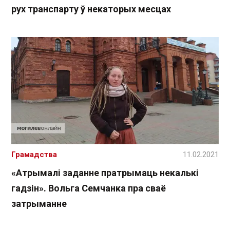
рух транспарту ў некаторых месцах
Грамадства
11.02.2021
«Атрымалі заданне пратрымаць некалькі
гадзін». Вольга Семчанка пра сваё
затрыманне