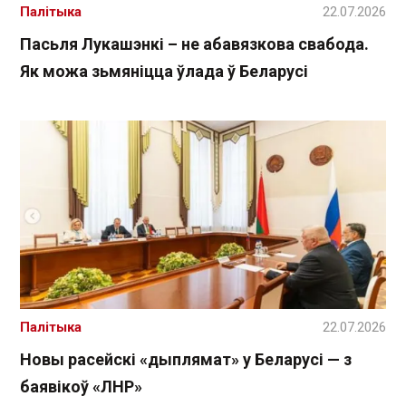
Палітыка
22.07.2026
Пасьля Лукашэнкі – не абавязкова свабода.
Як можа зьмяніцца ўлада ў Беларусі
Палітыка
22.07.2026
Новы расейскі «дыплямат» у Беларусі — з
баявікоў «ЛНР»