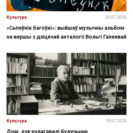
Культура
20.07.2026
«Сьпеўнік багоўкі»: выйшаў музычны альбом
на вершы з дзіцячай анталогіі Вольгі Гапеевай
Культура
18.07.2026
Дом, дзе рэдагавалі будучыню