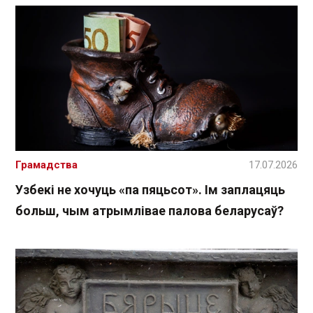
Грамадства
17.07.2026
Узбекі не хочуць «па пяцьсот». Ім заплацяць
больш, чым атрымлівае палова беларусаў?