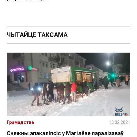
ЧЫТАЙЦЕ ТАКСАМА
Грамадства
13.02.2021
Снежны апакаліпсіс у Магілёве паралізаваў