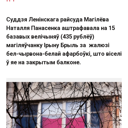
Суддзя Ленінскага райсуда Магілёва
Наталля Панасенка аштрафавала на 15
базавых велічыняў (435 рублёў)
магіляўчанку Ірыну Брыль за жалюзі
бел-чырвона-белай афарбоўкі, што віселі
ў яе на закрытым балконе.