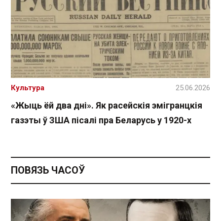
Культура
25.06.2026
«Жыць ёй два дні». Як расейскія эмігранцкія
газэты ў ЗША пісалі пра Беларусь у 1920-х
ПОВЯЗЬ ЧАСОЎ