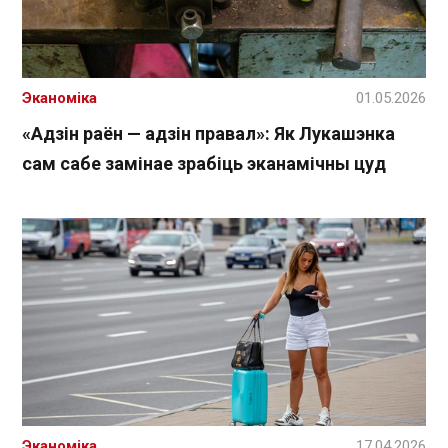
Эканоміка
01.05.2026
«Адзін раён — адзін правал»: Як Лукашэнка
сам сабе замінае зрабіць эканамічны цуд
Эканоміка
17.04.2026