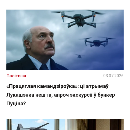
Палітыка
03.07.2026
«Працяглая камандзіроўка»: ці атрымаў
Лукашэнка нешта, апроч экскурсіі ў бункер
Пуціна?