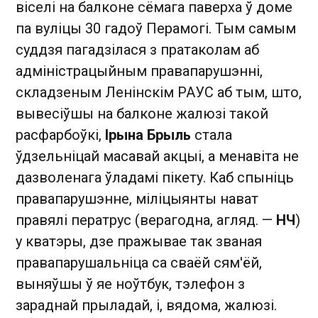
віселі на балконе сёмага паверха ў доме
па вуліцы 30 гадоў Перамогі. Тым самым
суддзя пагадзілася з пратаколам аб
адміністрацыйным правапарушэнні,
складзеным Ленінскім РАУС аб тым, што,
вывесіўшы на балконе жалюзі такой
расфарбоўкі,
Ірына Брыль
стала
ўдзельніцай масавай акцыі, а менавіта не
дазволенага ўладамі пікету. Каб спыніць
правапарушэнне, міліцыянты нават
правялі ператрус (верагодна, агляд. —
НЧ
)
у кватэры, дзе пражывае так званая
правапарушальніца са сваёй сям'ёй,
выняўшы ў яе ноўтбук, тэлефон з
зараднай прыладай, і, вядома, жалюзі.