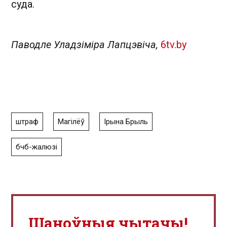
суда.
Паводле Уладзіміра Лапцэвіча,
6tv.by
штраф
Магілёў
Ірына Брыль
бчб-жалюзі
Шаноўныя чытачы!