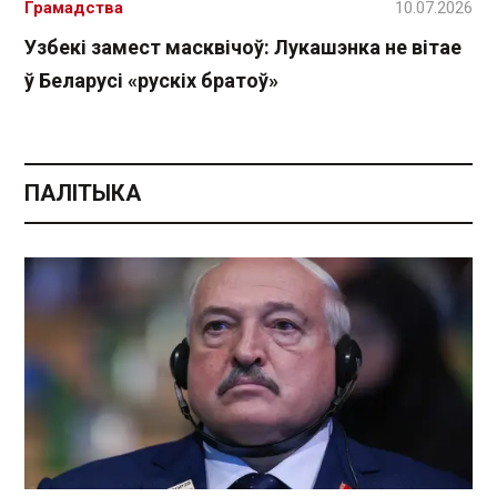
Грамадства
10.07.2026
Узбекі замест масквічоў: Лукашэнка не вітае
ў Беларусі «рускіх братоў»
ПАЛІТЫКА