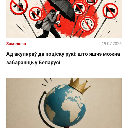
Замежжа
19.07.2026
Ад акуляраў да поціску рукі: што яшчэ можна
забараніць у Беларусі