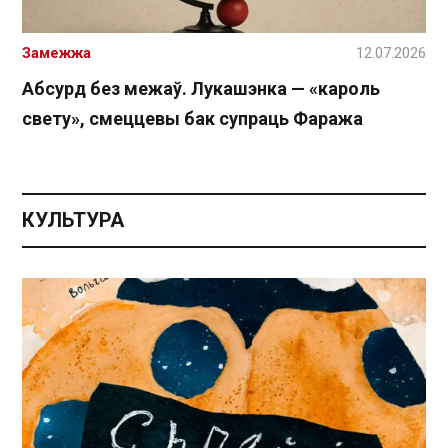
Замежжа
12.07.2026
Абсурд без межаў. Лукашэнка — «кароль
свету», смеццевы бак супраць Фаража
КУЛЬТУРА