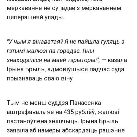
меркаванне не супадае з меркаваннем
цяперашняй улады.
"У чым я вінаватая? Я не пайшла гуляць з
гэтымі жалюзі па горадзе. Яны
знаходзіліся на маёй тэрыторыі",
— казала
Ірына Брыль, адмовіўшыся падчас суда
прызнаваць сваю віну.
Тым не менш суддзя Панасенка
аштрафавала яе на 435 рублёў, жалюзі
пастаноўлена знішчыць. Ірына Брыль
заявіла аб намеры абскардзіць рашэнне