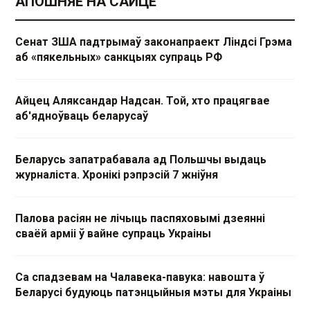
АПОШНЯЕ НА САЙЦЕ
Сенат ЗША падтрымаў законапраект Ліндсі Грэма
аб «пякельных» санкцыях супраць РФ
Айцец Аляксандар Надсан. Той, хто працягвае
аб'ядноўваць беларусаў
Беларусь запатрабавала ад Польшчы выдаць
журналіста. Хронікі рэпрэсій 7 жніўня
Палова расіян не лічыць паспяховымі дзеянні
сваёй арміі ў вайне супраць Украіны
Са спадзевам на Чалавека-павука: навошта ў
Беларусі будуюць патэнцыйныя мэты для Украіны