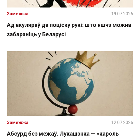
Замежжа
19.07.2026
Ад акуляраў да поціску рукі: што яшчэ можна
забараніць у Беларусі
Замежжа
12.07.2026
Абсурд без межаў. Лукашэнка — «кароль