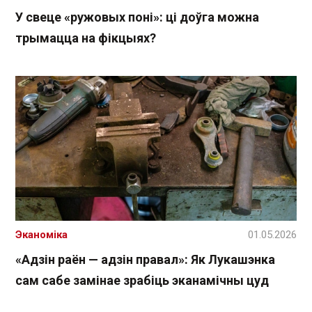
У свеце «ружовых поні»: ці доўга можна
трымацца на фікцыях?
Эканоміка
01.05.2026
«Адзін раён — адзін правал»: Як Лукашэнка
сам сабе замінае зрабіць эканамічны цуд