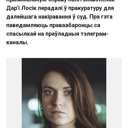
Дар'і Лосік перадалі ў пракуратуру для
далейшага накіравання ў суд. Пра гэта
паведамляюць праваабаронцы са
спасылкай на праўладныя тэлеграм-
каналы.