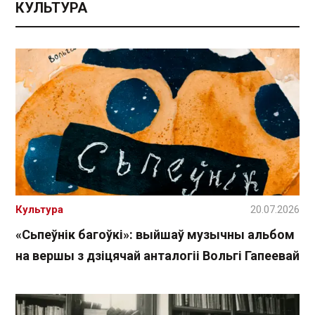
КУЛЬТУРА
Культура
20.07.2026
«Сьпеўнік багоўкі»: выйшаў музычны альбом
на вершы з дзіцячай анталогіі Вольгі Гапеевай