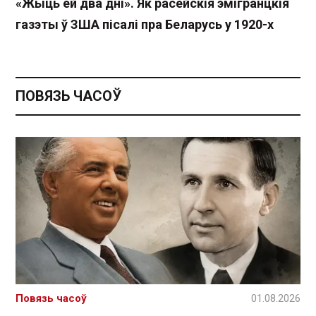
«Жыць ёй два дні». Як расейскія эмігранцкія
газэты ў ЗША пісалі пра Беларусь у 1920-х
ПОВЯЗЬ ЧАСОЎ
Повязь часоў
01.08.2026