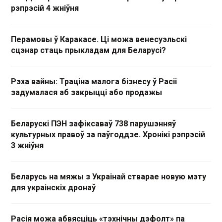
рэпрэсій 4 жніўня
Перамовы ў Каракасе. Ці можа венесуэльскі
сцэнар стаць прыкладам для Беларусі?
Рэха вайны: Траціна малога бізнесу ў Расіі
задумалася аб закрыцці або продажы
Беларускі ПЭН зафіксаваў 738 парушэнняў
культурных правоў за паўгоддзе. Хронікі рэпрэсій
3 жніўня
Беларусь на мяжы з Украінай стварае новую мэту
для украінскіх дронаў
Расія можа абвясціць «тэхнічны дэфолт» па