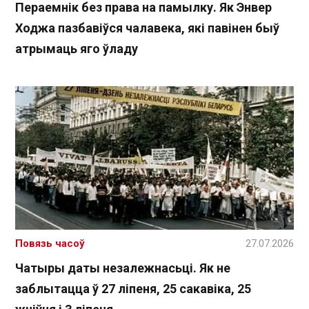
Пераемнік без права на памылку. Як Энвер
Ходжа пазбавіўся чалавека, які павінен быў
атрымаць яго ўладу
Повязь часоў
27.07.2026
Чатыры даты незалежнасьці. Як не
заблытацца ў 27 ліпеня, 25 сакавіка, 25