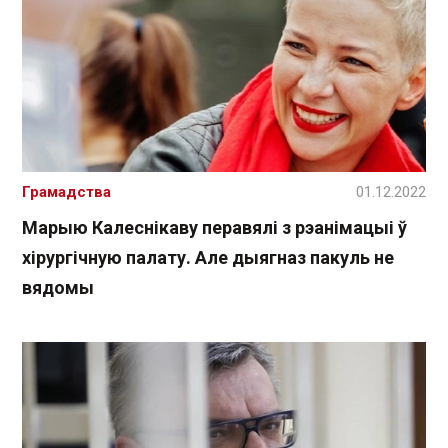
Грамадства
01.12.2022
Марыю Калеснікаву перавялі з рэанімацыі ў
хірургічную палату. Але дыягназ пакуль не
вядомы