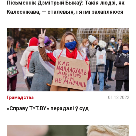
Пісьменнік Дзмітрый Быкаў: Такія людзі, як
Калеснікава, — сталёвыя, і я імі захапляюся
Грамадства
01.12.2022
«Справу T*T.BY» перадалі ў суд