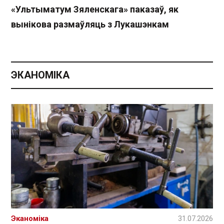
«Ультыматум Зяленскага» паказаў, як
вынікова размаўляць з Лукашэнкам
ЭКАНОМІКА
Эканоміка
31.07.2026