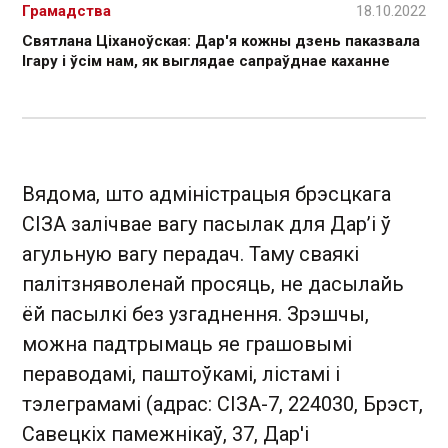
Грамадства
18.10.2022
Святлана Ціханоўская: Дар'я кожны дзень паказвала
Ігару і ўсім нам, як выглядае сапраўднае каханне
Вядома, што адміністрацыя брэсцкага
СІЗА залічвае вагу пасылак для Дар’і ў
агульную вагу перадач. Таму сваякі
палітзняволенай просяць, не дасылайь
ёй пасылкі без узгаднення. Зрэшчы,
можна падтрымаць яе грашовымі
пераводамі, паштоўкамі, лістамі і
тэлеграмамі (адрас: СІЗА-7, 224030, Брэст,
Савецкіх памежнікаў, 37, Дар'і