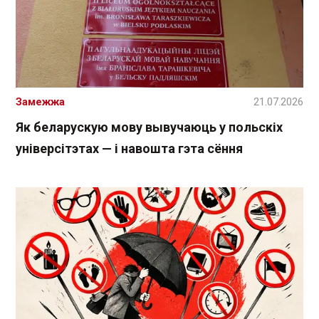
Замежжа
21.07.2026
Як беларускую мову вывучаюць у польскіх
універсітэтах — і навошта гэта сёння