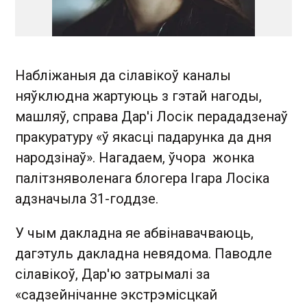
Набліжаныя да сілавікоў каналы
няўклюдна жартуюць з гэтай нагоды,
машляў, справа Дар'і Лосік перададзенаў
пракуратуру «ў якасці падарунка да дня
народзінаў». Н агадаем, ўчора жонка
палітзняволенага блогера Ігара Лосіка
адзначыла 31-годдзе.
У чым дакладна яе абвінавачваюць,
дагэтуль дакладна невядома. Паводле
сілавікоў, Дар'ю затрымалі за
«садзейнічанне экстрэмісцкай