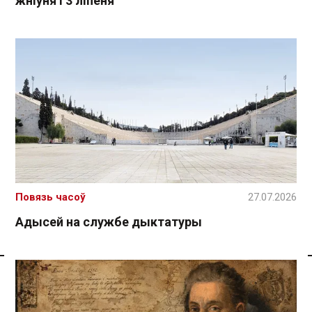
жніўня і 3 ліпеня
Повязь часоў
27.07.2026
Адысей на службе дыктатуры
Спасылка без VPN