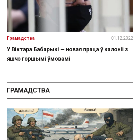
Грамадства
01.12.2022
У Віктара Бабарыкі — новая праца ў калоніі з
яшчэ горшымі ўмовамі
ГРАМАДСТВА