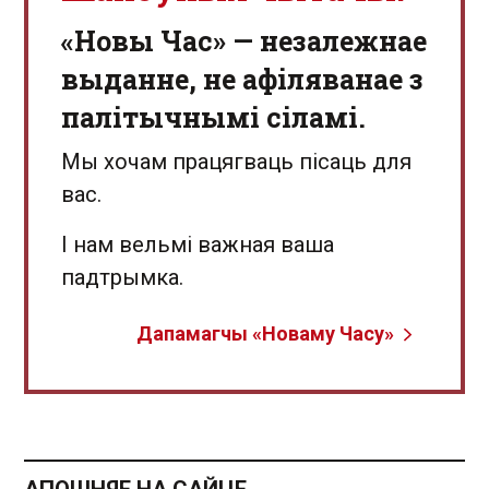
«Новы Час» — незалежнае
выданне, не афіляванае з
палітычнымі сіламі.
Мы хочам працягваць пісаць для
вас.
І нам вельмі важная ваша
падтрымка.
Дапамагчы «Новаму Часу»