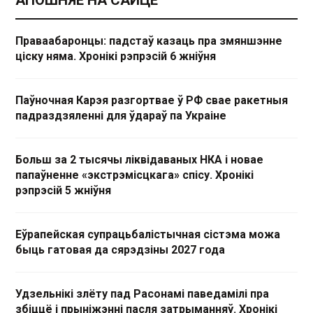
АПОШНЯЕ НА САЙЦЕ
Праваабаронцы: падстаў казаць пра змяншэнне
ціску няма. Хронікі рэпрэсій 6 жніўня
Паўночная Карэя разгортвае ў РФ свае ракетныя
падраздзяленні для ўдараў па Украіне
Больш за 2 тысячы ліквідаваных НКА і новае
папаўненне «экстрэмісцкага» спісу. Хронікі
рэпрэсій 5 жніўня
Еўрапейская супрацьбалістычная сістэма можа
быць гатовая да сярэдзіны 2027 года
Удзельнікі злёту пад Расонамі паведамілі пра
збіццё і прыніжэнні пасля затрыманняў. Хронікі