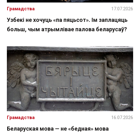
Грамадства
17.07.2026
Узбекі не хочуць «па пяцьсот». Ім заплацяць
больш, чым атрымлівае палова беларусаў?
Грамадства
16.07.2026
Беларуская мова — не «бедная» мова