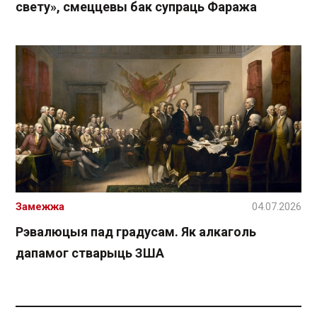
свету», смеццевы бак супраць Фаража
Замежжа
04.07.2026
Рэвалюцыя пад градусам. Як алкаголь
дапамог стварыць ЗША