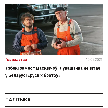
Грамадства
10.07.2026
Узбекі замест масквічоў: Лукашэнка не вітае
ў Беларусі «рускіх братоў»
ПАЛІТЫКА