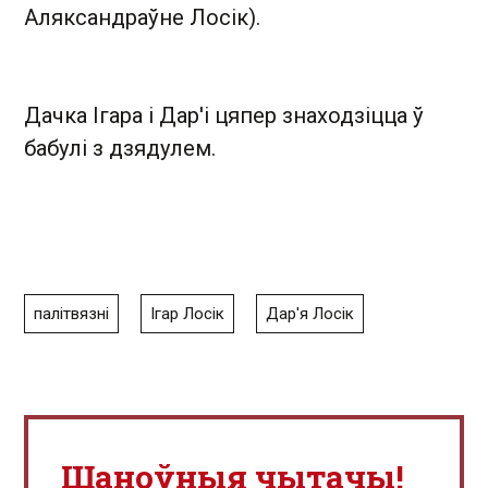
Аляксандраўне Лосік).
Дачка Ігара і Дар'і цяпер знаходзіцца ў
бабулі з дзядулем.
палітвязні
Ігар Лосік
Дар'я Лосік
Шаноўныя чытачы!