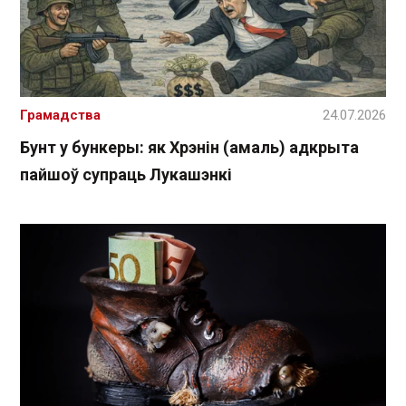
Грамадства
24.07.2026
Бунт у бункеры: як Хрэнін (амаль) адкрыта
пайшоў супраць Лукашэнкі