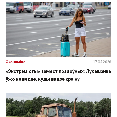
Эканоміка
17.04.2026
«Экстрэмісты» замест працоўных: Лукашэнка
ўжо не ведае, куды вядзе краіну