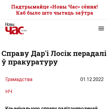
Падтрымайце «Новы Час» сёння!
Каб было што чытаць заўтра
Справу Дар'і Лосік перадалі
ў пракуратуру
Грамадства
01.12.2022
НЧ
Крымінальную справу палітзняволенай