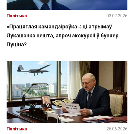
Палітыка
03.07.2026
«Працяглая камандзіроўка»: ці атрымаў
Лукашэнка нешта, апроч экскурсіі ў бункер
Пуціна?
Палітыка
26.06.2026