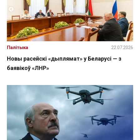
Палітыка
22.07.2026
Новы расейскі «дыплямат» у Беларусі — з
баявікоў «ЛНР»