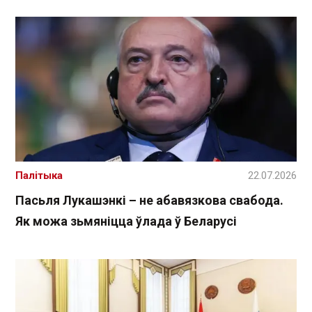
Палітыка
22.07.2026
Пасьля Лукашэнкі – не абавязкова свабода.
Як можа зьмяніцца ўлада ў Беларусі