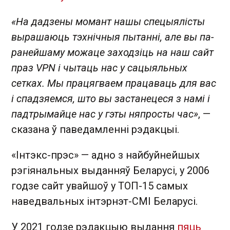
«На дадзены момант нашы спецыялісты
вырашаюць тэхнічныя пытанні, але вы па-
ранейшаму можаце заходзіць на наш сайт
праз VPN і чытаць нас у сацыяльных
сетках. Мы працягваем працаваць для вас
і спадзяемся, што вы застанецеся з намі і
падтрымайце нас у гэты няпросты час»
, —
сказана ў паведамленні рэдакцыі.
«Інтэкс-прэс» — адно з найбуйнейшых
рэгіянальных выданняў Беларусі, у 2006
годзе сайт увайшоў у ТОП-15 самых
наведвальных інтэрнэт-СМІ Беларусі.
У 2021 годзе рэдакцыю выдання
пяць