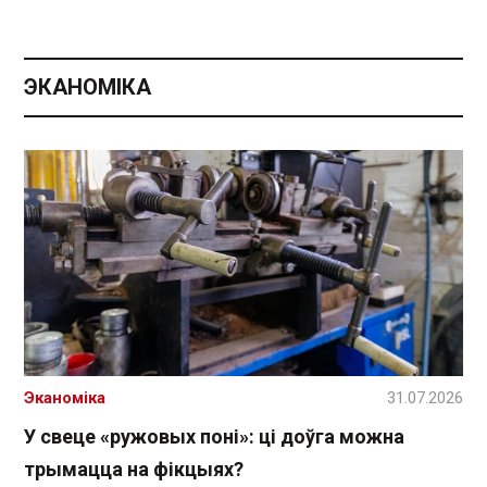
ЭКАНОМІКА
Эканоміка
31.07.2026
У свеце «ружовых поні»: ці доўга можна
трымацца на фікцыях?