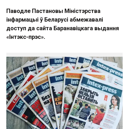
Паводле Пастановы Міністэрства
інфармацыі ў Беларусі абмежавалі
доступ да сайта Баранавіцкага выдання
«Інтэкс-прэс».