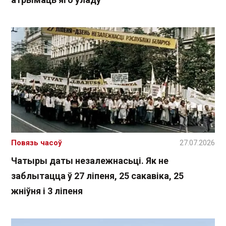
Повязь часоў
27.07.2026
Чатыры даты незалежнасьці. Як не
заблытацца ў 27 ліпеня, 25 сакавіка, 25
жніўня і 3 ліпеня