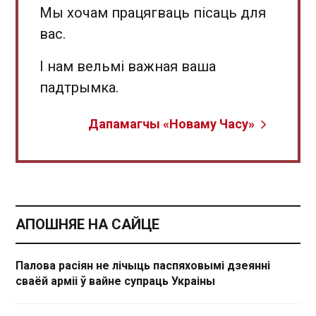
Мы хочам працягваць пісаць для
вас.
І нам вельмі важная ваша
падтрымка.
Дапамагчы «Новаму Часу»
АПОШНЯЕ НА САЙЦЕ
Палова расіян не лічыць паспяховымі дзеянні
сваёй арміі ў вайне супраць Украіны