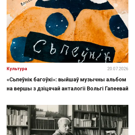
Культура
20.07.2026
«Сьпеўнік багоўкі»: выйшаў музычны альбом
на вершы з дзіцячай анталогіі Вольгі Гапеевай