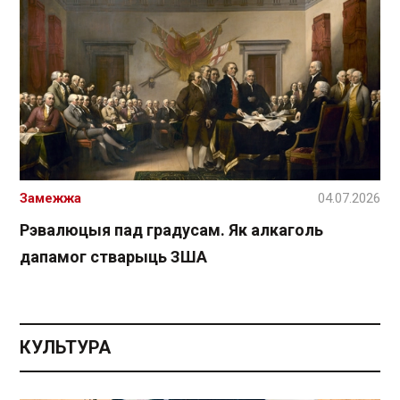
Замежжа
04.07.2026
Рэвалюцыя пад градусам. Як алкаголь
дапамог стварыць ЗША
КУЛЬТУРА