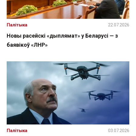
Палітыка
22.07.2026
Новы расейскі «дыплямат» у Беларусі — з
баявікоў «ЛНР»
Палітыка
03.07.2026