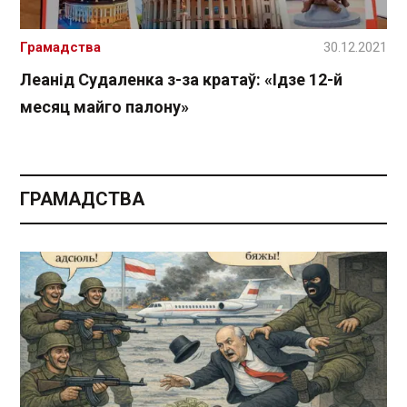
Грамадства
30.12.2021
Леанід Судаленка з-за кратаў: «Ідзе 12-й
месяц майго палону»
ГРАМАДСТВА