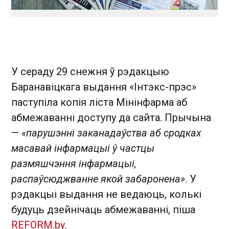
У сераду 29 снежня ў рэдакцыю
Баранавіцкага выдання «Інтэкс-прэс»
паступіла копія ліста Мінінфарма аб
абмежаванні доступу да сайта. Прычына
—
«парушэнні заканадаўства аб сродках
масавай інфармацыі ў частцы
размяшчэння інфармацыі,
распаўсюджванне якой забаронена»
. У
рэдакцыі выдання не ведаюць, колькі
будуць дзейнічаць абмежаванні, піша
REFORM.by
.