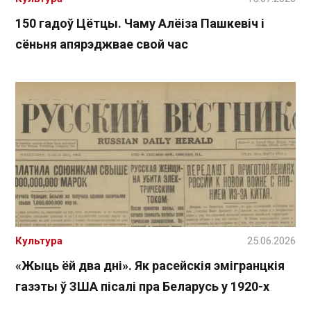
150 гадоў Цётцы. Чаму Алёіза Пашкевіч і
сёньня апярэджвае свой час
Культура
25.06.2026
«Жыць ёй два дні». Як расейскія эмігранцкія
газэты ў ЗША пісалі пра Беларусь у 1920-х