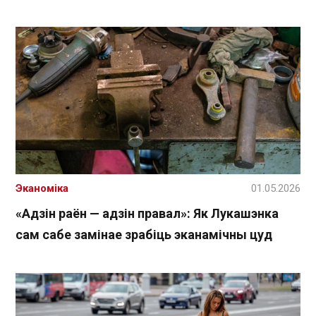
Эканоміка
01.05.2026
«Адзін раён — адзін правал»: Як Лукашэнка
сам сабе замінае зрабіць эканамічны цуд