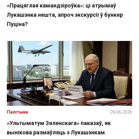
«Працяглая камандзіроўка»: ці атрымаў
Лукашэнка нешта, апроч экскурсіі ў бункер
Пуціна?
Палітыка
26.06.2026
«Ультыматум Зяленскага» паказаў, як
вынікова размаўляць з Лукашэнкам