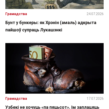
Грамадства
24.07.2026
Бунт у бункеры: як Хрэнін (амаль) адкрыта
пайшоў супраць Лукашэнкі
Грамадства
17.07.2026
Узбекі не хочуць «па пяцьсот». Ім заплацяць