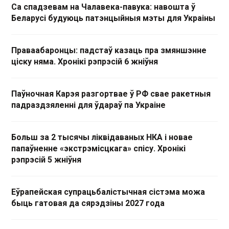
Са спадзевам на Чалавека-павука: навошта ў
Беларусі будуюць патэнцыйныя мэты для Украіны
Праваабаронцы: падстаў казаць пра змяншэнне
ціску няма. Хронікі рэпрэсій 6 жніўня
Паўночная Карэя разгортвае ў РФ свае ракетныя
падраздзяленні для ўдараў па Украіне
Больш за 2 тысячы ліквідаваных НКА і новае
папаўненне «экстрэмісцкага» спісу. Хронікі
рэпрэсій 5 жніўня
Еўрапейская супрацьбалістычная сістэма можа
быць гатовая да сярэдзіны 2027 года