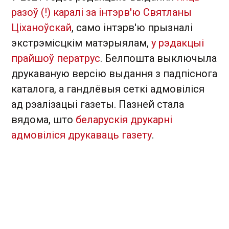
разоў (!) каралі за інтэрв'ю Святланы
Ціханоўскай
, само інтэрв'ю прызналі
экстрэмісцкім матэрыялам,
у рэдакцыі
прайшоў ператрус
. Белпошта выключыла
друкаваную версію выдання з падпіснога
каталога, а гандлёвыя сеткі адмовіліся
ад рэалізацыі газеты. Пазней стала
вядома, што
беларускія друкарні
адмовіліся друкаваць газету
.