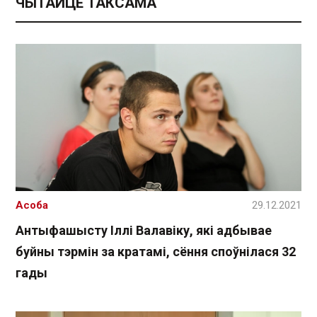
ЧЫТАЙЦЕ ТАКСАМА
Асоба
29.12.2021
Антыфашысту Іллі Валавіку, які адбывае
буйны тэрмін за кратамі, сёння споўнілася 32
гады