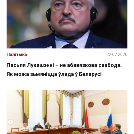
Палітыка
22.07.2026
Пасьля Лукашэнкі – не абавязкова свабода.
Як можа зьмяніцца ўлада ў Беларусі