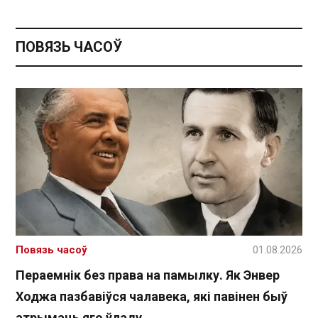
ПОВЯЗЬ ЧАСОЎ
Повязь часоў
01.08.2026
Пераемнік без права на памылку. Як Энвер
Ходжа пазбавіўся чалавека, які павінен быў
атрымаць яго ўладу