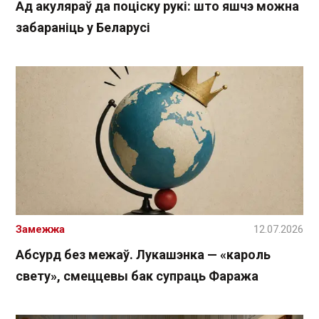
Ад акуляраў да поціску рукі: што яшчэ можна
забараніць у Беларусі
Замежжа
12.07.2026
Абсурд без межаў. Лукашэнка — «кароль
свету», смеццевы бак супраць Фаража