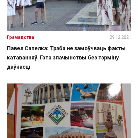
Грамадства
29.12.2021
Павел Сапелка: Трэба не замоўчваць факты
катаванняў. Гэта злачынствы без тэрміну
даўнасці