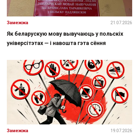
Замежжа
21.07.2026
Як беларускую мову вывучаюць у польскіх
універсітэтах — і навошта гэта сёння
Замежжа
19.07.2026