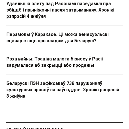
Удзельнікі злёту пад Расонамі паведамілі пра
збіццё і прыніжэнні пасля затрыманняў. Хронікі
рэпрэсій 4 жніўня
Перамовы ў Каракасе. Ці можа венесуэльскі
сцэнар стаць прыкладам для Беларусі?
Рэха вайны: Траціна малога бізнесу ў Расіі
задумалася аб закрыцці або продажы
Беларускі ПЭН зафіксаваў 738 парушэнняў
культурных правоў за паўгоддзе. Хронікі рэпрэсій
3 жніўня