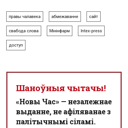
правы чалавека
абмежаванне
сайт
свабода слова
Мінінфарм
Intex-press
доступ
Шаноўныя чытачы!
«Новы Час» — незалежнае
выданне, не афіляванае з
палітычнымі сіламі.