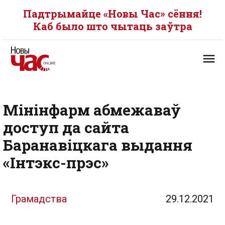
Падтрымайце «Новы Час» сёння!
Каб было што чытаць заўтра
Мінінфарм абмежаваў
доступ да сайта
Баранавіцкага выдання
«Інтэкс-прэс»
Грамадства
29.12.2021