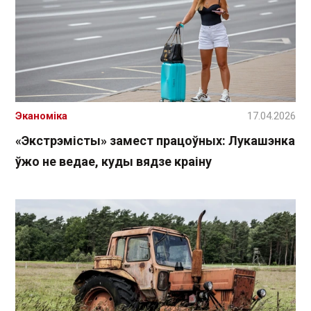
Эканоміка
17.04.2026
«Экстрэмісты» замест працоўных: Лукашэнка
ўжо не ведае, куды вядзе краіну