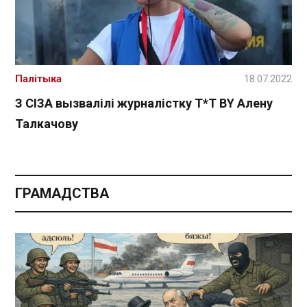
Палітыка
18.07.2022
З СІЗА вызвалілі журналістку T*T BY Алену
Талкачову
ГРАМАДСТВА