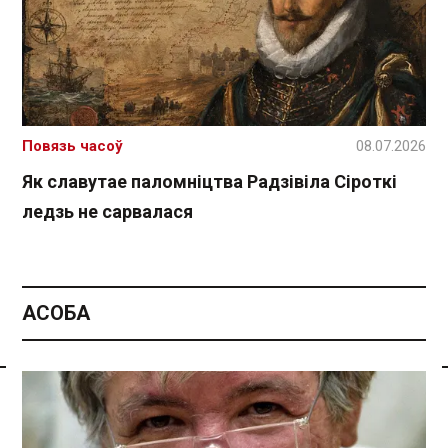
Повязь часоў
08.07.2026
Як славутае паломніцтва Радзівіла Сіроткі
ледзь не сарвалася
АСОБА
Спасылка без VPN