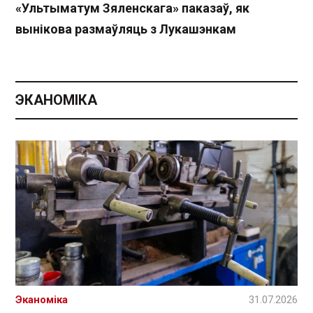
«Ультыматум Зяленскага» паказаў, як
вынікова размаўляць з Лукашэнкам
ЭКАНОМІКА
Эканоміка
31.07.2026