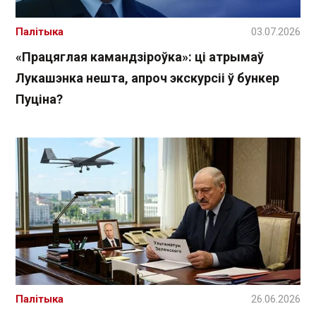
Палітыка
03.07.2026
«Працяглая камандзіроўка»: ці атрымаў
Лукашэнка нешта, апроч экскурсіі ў бункер
Пуціна?
Палітыка
26.06.2026