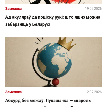
Замежжа
19.07.2026
Ад акуляраў да поціску рукі: што яшчэ можна
забараніць у Беларусі
Замежжа
12.07.2026
Абсурд без межаў. Лукашэнка — «кароль