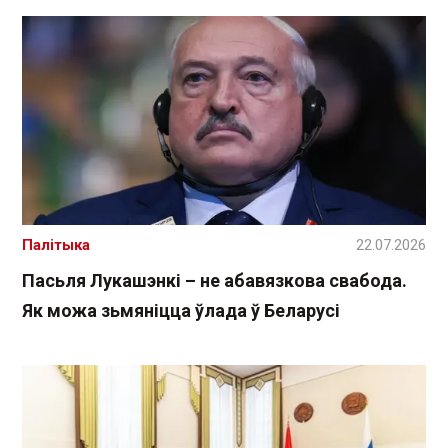
Палітыка
22.07.2026
Пасьля Лукашэнкі – не абавязкова свабода.
Як можа зьмяніцца ўлада ў Беларусі