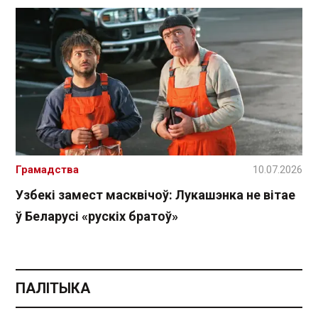
Грамадства
10.07.2026
Узбекі замест масквічоў: Лукашэнка не вітае
ў Беларусі «рускіх братоў»
ПАЛІТЫКА