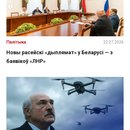
Палітыка
22.07.2026
Новы расейскі «дыплямат» у Беларусі — з
баявікоў «ЛНР»