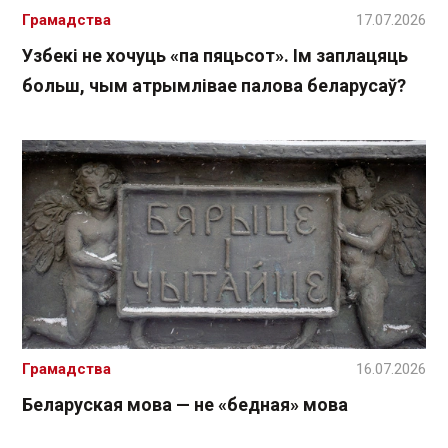
Грамадства
17.07.2026
Узбекі не хочуць «па пяцьсот». Ім заплацяць
больш, чым атрымлівае палова беларусаў?
Грамадства
16.07.2026
Беларуская мова — не «бедная» мова