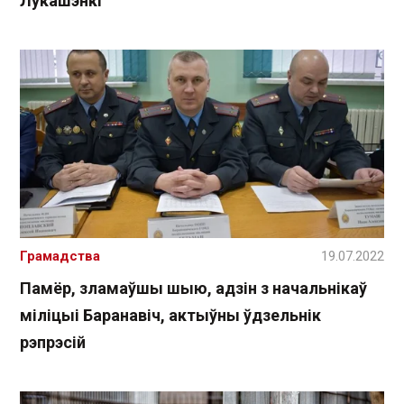
Лукашэнкі
Грамадства
19.07.2022
Памёр, зламаўшы шыю, адзін з начальнікаў
міліцыі Баранавіч, актыўны ўдзельнік
рэпрэсій