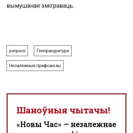
вымушаная эміграваць.
рэпрэсіі
Генпракуратура
Незалежныя прафсаюзы
Шаноўныя чытачы!
«Новы Час» — незалежнае