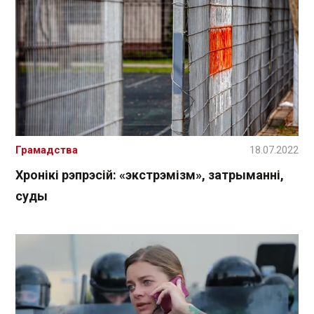
Грамадства
18.07.2022
Хронікі рэпрэсій: «экстрэмізм», затрыманні,
суды