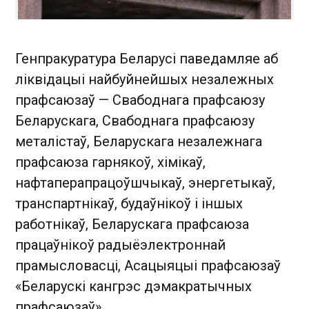
Генпракуратура Беларусі паведамляе аб
ліквідацыі найбуйнейшых незалежных
прафсаюзаў — Свабоднага прафсаюзу
Беларускага, Свабоднага прафсаюзу
металістаў, Беларускага незалежнага
прафсаюза гарнякоў, хімікаў,
нафтаперапрацоўшчыкаў, энергетыкаў,
транспартнікаў, будаўнікоў і іншых
работнікаў, ️Беларускага прафсаюза
працаўнікоў радыёэлектроннай
прамысловасці, ️Асацыяцыі прафсаюзаў
«Беларускі кангрэс дэмакратычных
прафсаюзаў».