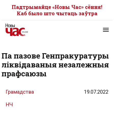
Падтрымайце «Новы Час» сёння!
Каб было што чытаць заўтра
Па пазове Генпракуратуры
ліквідаваныя незалежныя
прафсаюзы
Грамадства
19.07.2022
НЧ