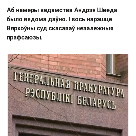
Аб намеры ведамства Андрэя Шведа
было вядома даўно. І вось нарэшце
Вярхоўны суд скасаваў незалежныя
прафсаюзы.