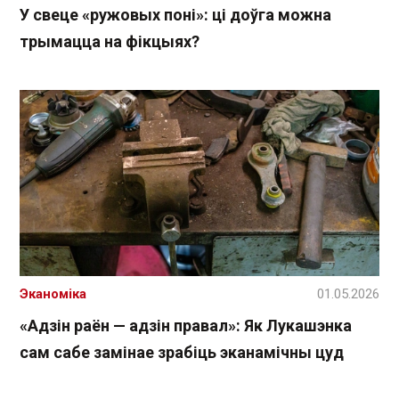
У свеце «ружовых поні»: ці доўга можна
трымацца на фікцыях?
Эканоміка
01.05.2026
«Адзін раён — адзін правал»: Як Лукашэнка
сам сабе замінае зрабіць эканамічны цуд