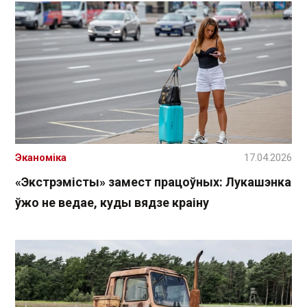
Эканоміка
17.04.2026
«Экстрэмісты» замест працоўных: Лукашэнка
ўжо не ведае, куды вядзе краіну