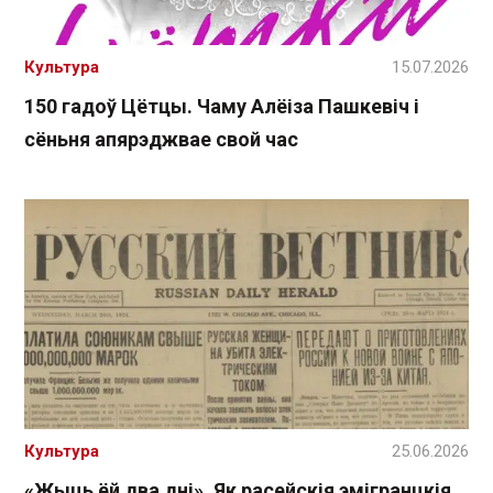
Культура
15.07.2026
150 гадоў Цётцы. Чаму Алёіза Пашкевіч і
сёньня апярэджвае свой час
Культура
25.06.2026
«Жыць ёй два дні». Як расейскія эмігранцкія