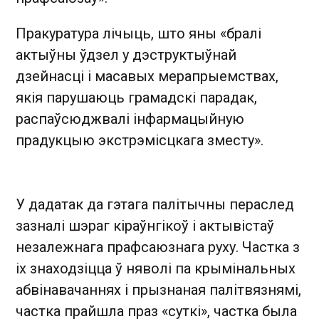
Пракуратура лічыць, што яны «бралі
актыўны ўдзел у дэструктыўнай
дзейнасці і масавых мерапрыемствах,
якія парушаюць грамадскі парадак,
распаўсюджвалі інфармацыйную
прадукцыю экстрэмісцкага зместу».
У дадатак да гэтага палітычны пераслед
зазналі шэраг кіраўнгікоў і актывістаў
незалежнага прафсаюзнага руху. Частка з
іх знаходзіцца ў няволі па крымінальных
абвінавачаннях і прызнаная палітвязнямі,
частка прайшла праз «суткі», частка была