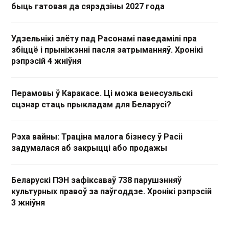
быць гатовая да сярэдзіны 2027 года
Удзельнікі злёту пад Расонамі паведамілі пра
збіццё і прыніжэнні пасля затрыманняў. Хронікі
рэпрэсій 4 жніўня
Перамовы ў Каракасе. Ці можа венесуэльскі
сцэнар стаць прыкладам для Беларусі?
Рэха вайны: Траціна малога бізнесу ў Расіі
задумалася аб закрыцці або продажы
Беларускі ПЭН зафіксаваў 738 парушэнняў
культурных правоў за паўгоддзе. Хронікі рэпрэсій
3 жніўня