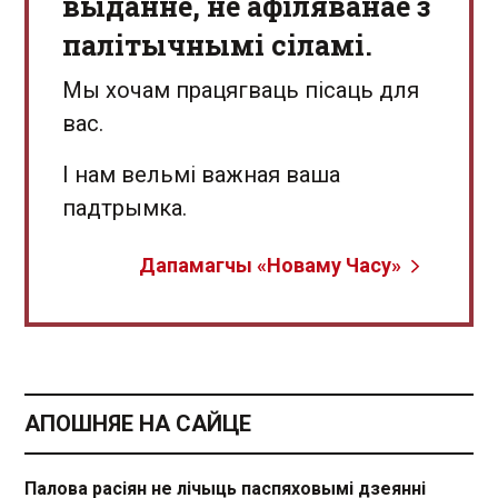
выданне, не афіляванае з
палітычнымі сіламі.
Мы хочам працягваць пісаць для
вас.
І нам вельмі важная ваша
падтрымка.
Дапамагчы «Новаму Часу»
АПОШНЯЕ НА САЙЦЕ
Палова расіян не лічыць паспяховымі дзеянні