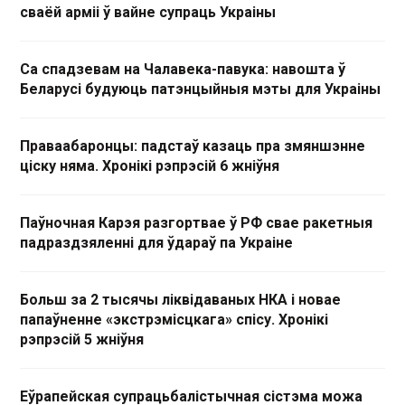
сваёй арміі ў вайне супраць Украіны
Са спадзевам на Чалавека-павука: навошта ў
Беларусі будуюць патэнцыйныя мэты для Украіны
Праваабаронцы: падстаў казаць пра змяншэнне
ціску няма. Хронікі рэпрэсій 6 жніўня
Паўночная Карэя разгортвае ў РФ свае ракетныя
падраздзяленні для ўдараў па Украіне
Больш за 2 тысячы ліквідаваных НКА і новае
папаўненне «экстрэмісцкага» спісу. Хронікі
рэпрэсій 5 жніўня
Еўрапейская супрацьбалістычная сістэма можа