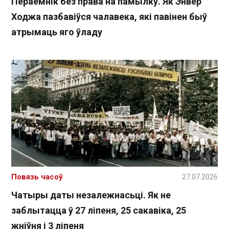
Пераемнік без права на памылку. Як Энвер
Ходжа пазбавіўся чалавека, які павінен быў
атрымаць яго ўладу
Повязь часоў
27.07.2026
Чатыры даты незалежнасьці. Як не
заблытацца ў 27 ліпеня, 25 сакавіка, 25
жніўня і 3 ліпеня