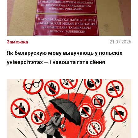
Замежжа
21.07.2026
Як беларускую мову вывучаюць у польскіх
універсітэтах — і навошта гэта сёння