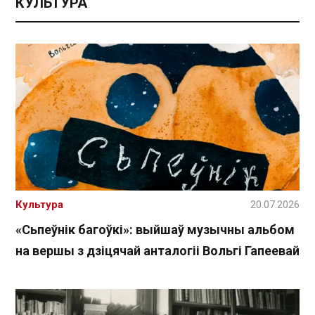
КУЛЬТУРА
Культура
20.07.2026
«Сьпеўнік багоўкі»: выйшаў музычны альбом
на вершы з дзіцячай анталогіі Вольгі Гапеевай