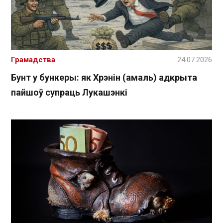
Грамадства
24.07.2026
Бунт у бункеры: як Хрэнін (амаль) адкрыта
пайшоў супраць Лукашэнкі