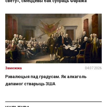
свету», смеццевы бак супраць Фаража
Замежжа
04.07.2026
Рэвалюцыя пад градусам. Як алкаголь
дапамог стварыць ЗША