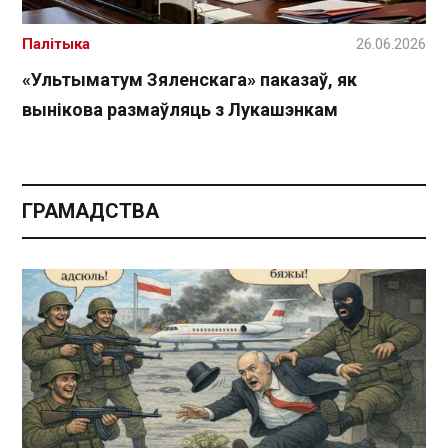
Палітыка
26.06.2026
«Ультыматум Зяленскага» паказаў, як
вынікова размаўляць з Лукашэнкам
ГРАМАДСТВА