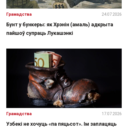
Грамадства
24.07.2026
Бунт у бункеры: як Хрэнін (амаль) адкрыта
пайшоў супраць Лукашэнкі
Грамадства
17.07.2026
Узбекі не хочуць «па пяцьсот». Ім заплацяць