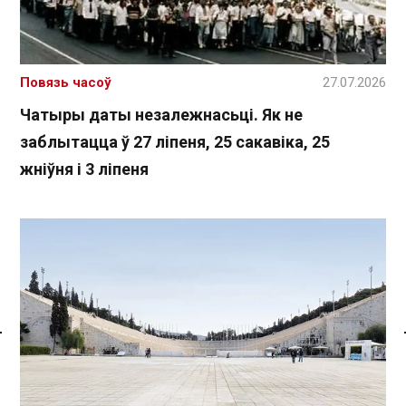
Повязь часоў
27.07.2026
Чатыры даты незалежнасьці. Як не
заблытацца ў 27 ліпеня, 25 сакавіка, 25
жніўня і 3 ліпеня
Спасылка без VPN