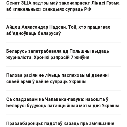
Сенат ЗША падтрымаў законапраект Ліндсі Грэма
аб «пякельных» санкцыях супраць РФ
Айцец Аляксандар Надсан. Той, хто працягвае
аб'ядноўваць беларусаў
Беларусь запатрабавала ад Польшчы выдаць
журналіста. Хронікі рэпрэсій 7 жніўня
Палова расіян не лічыць паспяховымі дзеянні
сваёй арміі ў вайне супраць Украіны
Са спадзевам на Чалавека-павука: навошта ў
Беларусі будуюць патэнцыйныя мэты для Украіны
Праваабаронцы: падстаў казаць пра змяншэнне