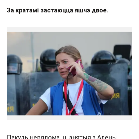
За кратамі застаюцца яшчэ двое.
Пакуль невядома, ці знятыя з Алены