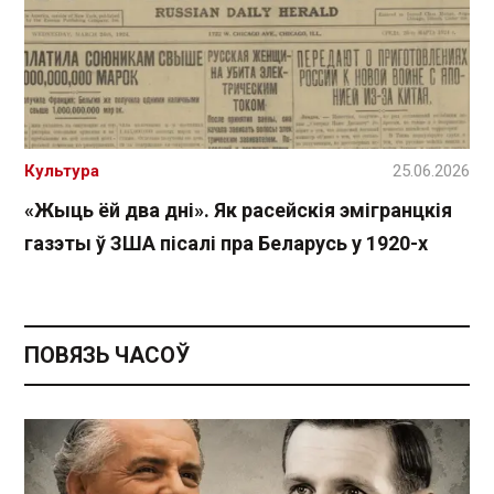
Культура
25.06.2026
«Жыць ёй два дні». Як расейскія эмігранцкія
газэты ў ЗША пісалі пра Беларусь у 1920-х
ПОВЯЗЬ ЧАСОЎ