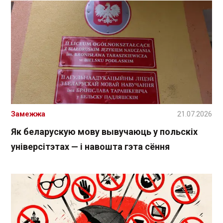
Замежжа
21.07.2026
Як беларускую мову вывучаюць у польскіх
універсітэтах — і навошта гэта сёння