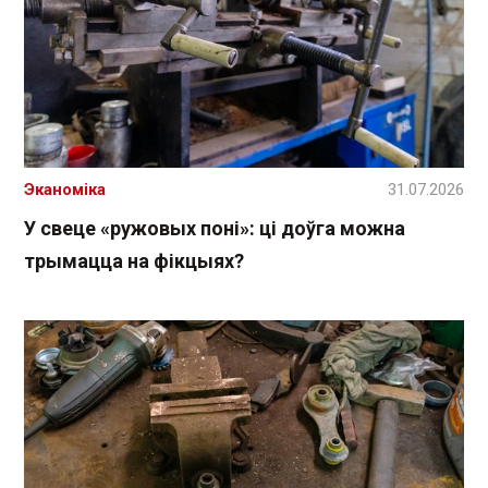
Эканоміка
31.07.2026
У свеце «ружовых поні»: ці доўга можна
трымацца на фікцыях?