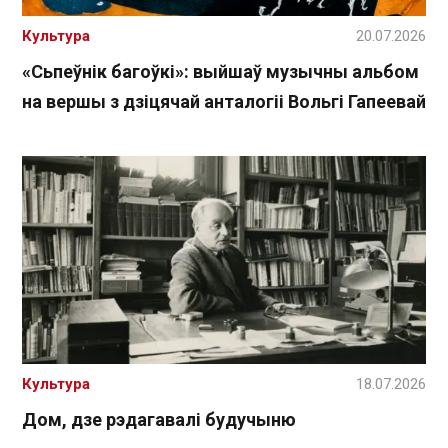
Культура
20.07.2026
«Сьпеўнік багоўкі»: выйшаў музычны альбом
на вершы з дзіцячай анталогіі Вольгі Гапеевай
Культура
18.07.2026
Дом, дзе рэдагавалі будучыню