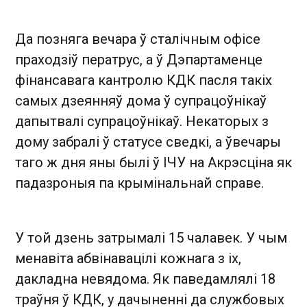
Да позняга вечара ў сталічным офісе
праходзіў ператрус, а ў Дэпартаменце
фінансавага кантролю КДК пасля такіх
самых дзеянняў дома ў супрацоўнікаў
дапытвалі супрацоўнікаў. Некаторых з
дому забралі ў статусе сведкі, а ўвечары
таго ж дня яны былі ў ІЧУ на Акрэсціна як
падазроныя па крымінальнай справе.
У той дзень затрымалі 15 чалавек. У чым
менавіта абвінавацілі кожнага з іх,
дакладна невядома. Як паведамлялі 18
траўня ў КДК, у дачыненні да службовых