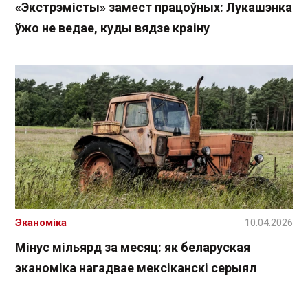
«Экстрэмісты» замест працоўных: Лукашэнка
ўжо не ведае, куды вядзе краіну
Эканоміка
10.04.2026
Мінус мільярд за месяц: як беларуская
эканоміка нагадвае мексіканскі серыял