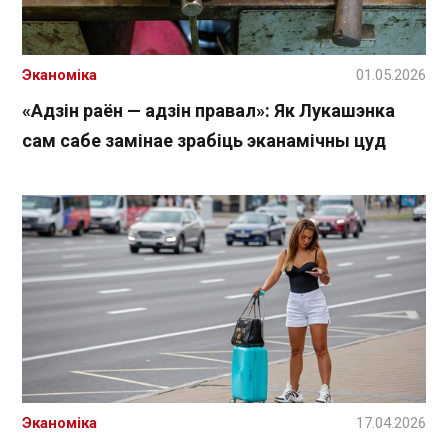
Эканоміка
01.05.2026
«Адзін раён — адзін правал»: Як Лукашэнка
сам сабе замінае зрабіць эканамічны цуд
Эканоміка
17.04.2026