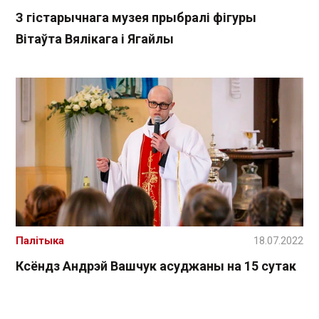
З гістарычнага музея прыбралі фігуры
Вітаўта Вялікага і Ягайлы
Палітыка
18.07.2022
Ксёндз Андрэй Вашчук асуджаны на 15 сутак