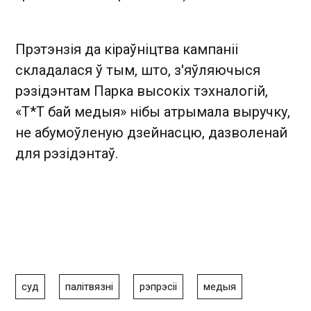
Прэтэнзія да кіраўніцтва кампаніі
складалася ў тым, што, з'яўляючыся
рэзідэнтам Парка высокіх тэхналогій,
«Т*Т бай медыя» нібы атрымала выручку,
не абумоўленую дзейнасцю, дазволенай
для рэзідэнтаў.
суд
палітвязні
рэпрэсіі
медыя