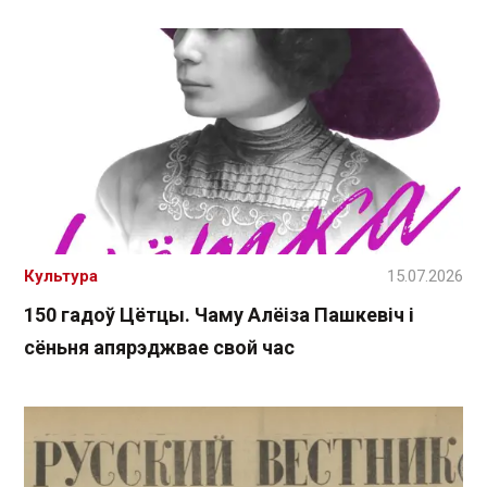
Культура
15.07.2026
150 гадоў Цётцы. Чаму Алёіза Пашкевіч і
сёньня апярэджвае свой час