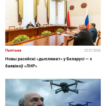
Палітыка
22.07.2026
Новы расейскі «дыплямат» у Беларусі — з
баявікоў «ЛНР»