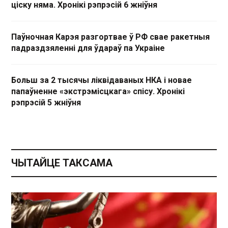
ціску няма. Хронікі рэпрэсій 6 жніўня
Паўночная Карэя разгортвае ў РФ свае ракетныя
падраздзяленні для ўдараў па Украіне
Больш за 2 тысячы ліквідаваных НКА і новае
папаўненне «экстрэмісцкага» спісу. Хронікі
рэпрэсій 5 жніўня
ЧЫТАЙЦЕ ТАКСАМА