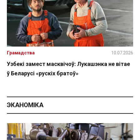
Грамадства
10.07.2026
Узбекі замест масквічоў: Лукашэнка не вітае
ў Беларусі «рускіх братоў»
ЭКАНОМІКА