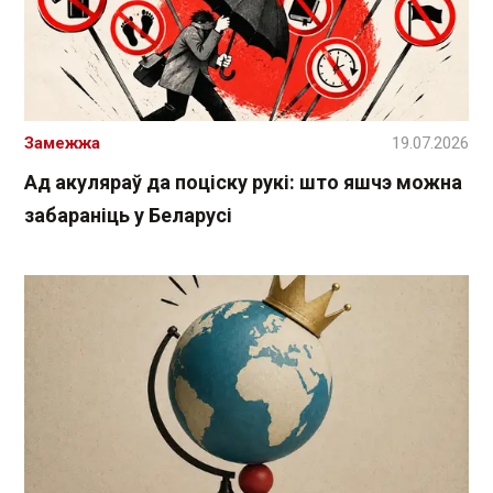
Замежжа
19.07.2026
Ад акуляраў да поціску рукі: што яшчэ можна
забараніць у Беларусі