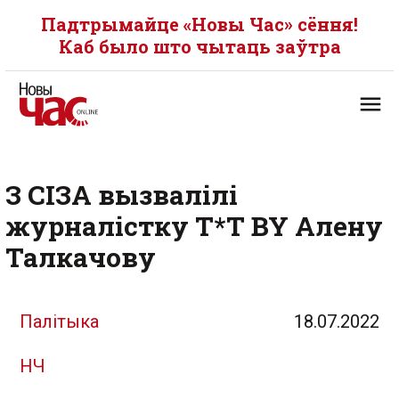
Падтрымайце «Новы Час» сёння!
Каб было што чытаць заўтра
З СІЗА вызвалілі
журналістку T*T BY Алену
Талкачову
Палітыка
18.07.2022
НЧ