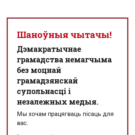
Шаноўныя чытачы!
Дэмакратычнае
грамадства немагчыма
без моцнай
грамадзянскай
супольнасці і
незалежных медыя.
Мы хочам працягваць пісаць для
вас.