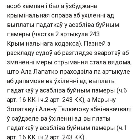
асоб кампаніі была ўзбуджана
крымінальная справа аб ухіленні ад
выплаты падаткаў у асабліва буйным
памеры (частка 2 артыкула 243
Крымінальнага кодэкса). Пазней з
раскладу судоў аб разглядзе зваротаў аб
змяненні меры стрымання стала вядома,
што Ала Лапатко праходзіла па артыкуле
аб дапамозе ва ўхіленні ад выплаты
падаткаў у асабліва буйным памеры (ч.6
арт. 16 КК і ч.2 арт. 243 КК), а Марыну
Золатаву і Алену Талкачову абвінавачвалі
ў саўдзеле ва ўхіленні ад выплаты
падаткаў у асабліва буйным памеры (ч.1
арт. 16 КК і ч.2 арт. 243 КК).