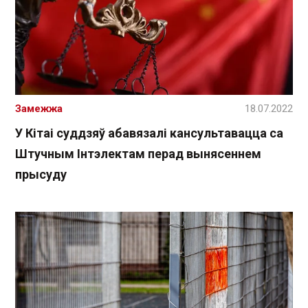
Замежжа
18.07.2022
У Кітаі суддзяў абавязалі кансультавацца са
Штучным Інтэлектам перад вынясеннем
прысуду