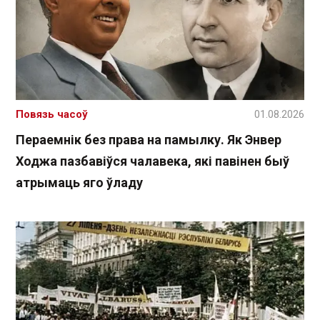
Повязь часоў
01.08.2026
Пераемнік без права на памылку. Як Энвер
Ходжа пазбавіўся чалавека, які павінен быў
атрымаць яго ўладу