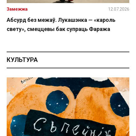
Замежжа
12.07.2026
Абсурд без межаў. Лукашэнка — «кароль
свету», смеццевы бак супраць Фаража
КУЛЬТУРА