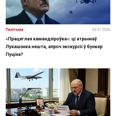
Палітыка
03.07.2026
«Працяглая камандзіроўка»: ці атрымаў
Лукашэнка нешта, апроч экскурсіі ў бункер
Пуціна?