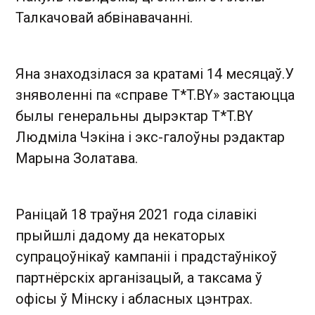
Талкачовай абвінавачанні.
Яна знаходзілася за кратамі 14 месяцаў.У
зняволенні па «справе T*T.BY» застаюцца
былы генеральны дырэктар T*T.BY
Людміла Чэкіна і экс-галоўны рэдактар
Марына Золатава.
Раніцай 18 траўня 2021 года сілавікі
прыйшлі дадому да некаторых
супрацоўнікаў кампаніі і прадстаўнікоў
партнёрскіх арганізацый, а таксама ў
офісы ў Мінску і абласных цэнтрах.