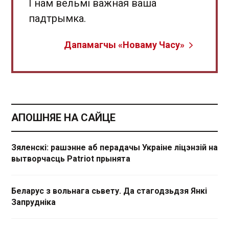
І нам вельмі важная ваша
падтрымка.
Дапамагчы «Новаму Часу»
АПОШНЯЕ НА САЙЦЕ
Зяленскі: рашэнне аб перадачы Украіне ліцэнзій на
вытворчасць Patriot прынята
Беларус з вольнага сьвету. Да стагодзьдзя Янкі
Запрудніка