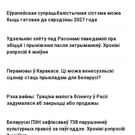
Еўрапейская супрацьбалістычная сістэма можа
быць гатовая да сярэдзіны 2027 года
Удзельнікі злёту пад Расонамі паведамілі пра
збіццё і прыніжэнні пасля затрыманняў. Хронікі
рэпрэсій 4 жніўня
Перамовы ў Каракасе. Ці можа венесуэльскі
сцэнар стаць прыкладам для Беларусі?
Рэха вайны: Траціна малога бізнесу ў Расіі
задумалася аб закрыцці або продажы
Беларускі ПЭН зафіксаваў 738 парушэнняў
культурных правоў за паўгоддзе. Хронікі рэпрэсій