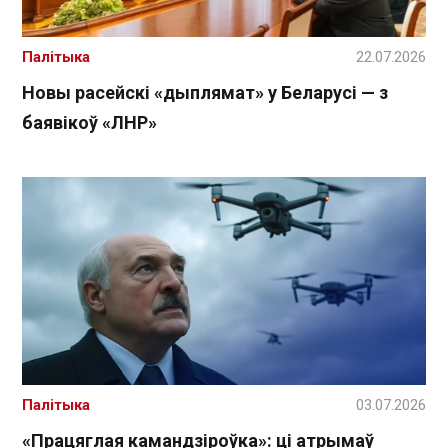
Палітыка
22.07.2026
Новы расейскі «дыплямат» у Беларусі — з
баявікоў «ЛНР»
Палітыка
03.07.2026
«Працяглая камандзіроўка»: ці атрымаў