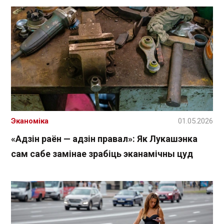
Эканоміка
01.05.2026
«Адзін раён — адзін правал»: Як Лукашэнка
сам сабе замінае зрабіць эканамічны цуд