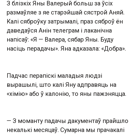
З блізкіх Яны Валерый больш за ўсіх
размаўляе з яе старэйшай сястрой Аняй.
Калі сяброўку затрымалі, праз сяброў ён
даведаўся Анін телеграм і лаканічна
напісаў: «Я — Валера, сябар Яны. Буду
насіць перадачы». Яна адказала: «Добра».
Падчас перапіскі маладыя людзі
вырашылі, што калі Яну адправяць на
«хімію» або ў калонію, то яны пажэняцца.
— З моманту падачы дакументаў прайшло
некалькі месяцаў. Сумарна мы прачакалі