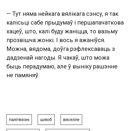
— Тут няма нейкага вялікага сэнсу, я так
калісьці сабе прыдумаў і першапачаткова
хацеў, што, калі буду жаніцца, то вазьму
прозвішча жонкі. І вось я ажаніўся.
Можна, вядома, доўга рэфлексаваць з
дадзенай нагоды. Я чакаў, што можа
быць перадумаю, але ў выніку рашэнне
не памяняў.
палітвязні
шлюб
вяселле