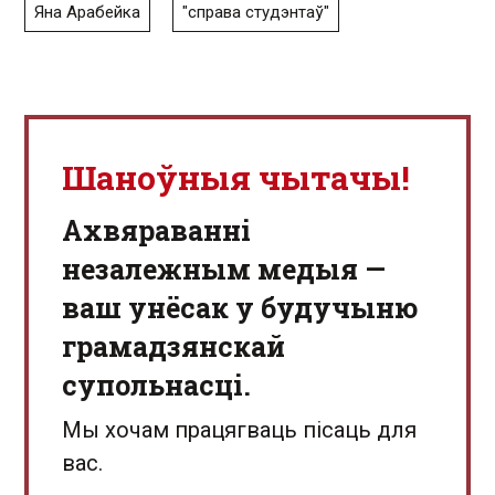
Яна Арабейка
"справа студэнтаў"
Шаноўныя чытачы!
Aхвяраванні
незалежным медыя —
ваш унёсак у будучыню
грамадзянскай
супольнасці.
Мы хочам працягваць пісаць для
вас.