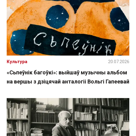
Культура
20.07.2026
«Сьпеўнік багоўкі»: выйшаў музычны альбом
на вершы з дзіцячай анталогіі Вольгі Гапеевай