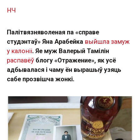
НЧ
Палітвязняволеная па «справе
студэнтаў» Яна Арабейка
выйшла замуж
у калоніі
. Яе муж Валерый Тамілін
распавёў
блогу «Отражение», як усё
адбывалася і чаму ён вырашыў узяць
сабе прозвішча жонкі.