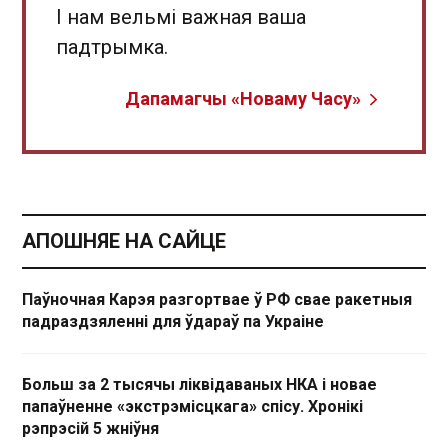
І нам вельмі важная ваша
падтрымка.
Дапамагчы «Новаму Часу»
АПОШНЯЕ НА САЙЦЕ
Паўночная Карэя разгортвае ў РФ свае ракетныя
падраздзяленні для ўдараў па Украіне
Больш за 2 тысячы ліквідаваных НКА і новае
папаўненне «экстрэмісцкага» спісу. Хронікі
рэпрэсій 5 жніўня