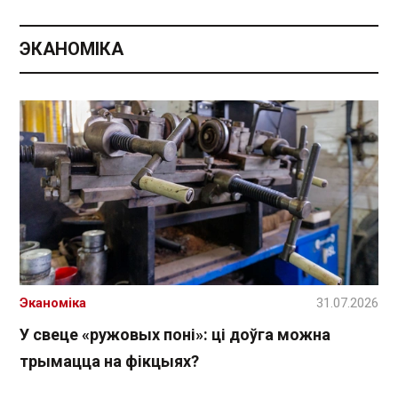
ЭКАНОМІКА
Эканоміка
31.07.2026
У свеце «ружовых поні»: ці доўга можна
трымацца на фікцыях?