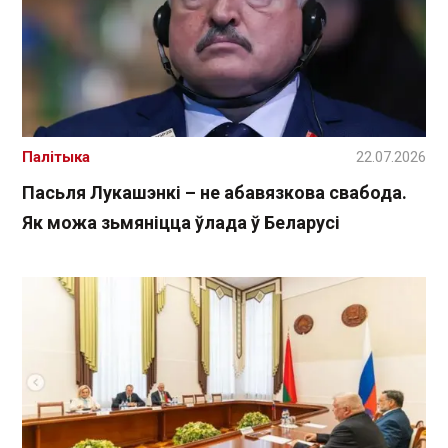
Палітыка
22.07.2026
Пасьля Лукашэнкі – не абавязкова свабода.
Як можа зьмяніцца ўлада ў Беларусі