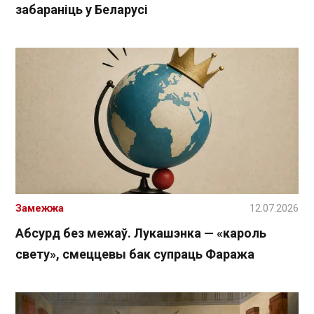
забараніць у Беларусі
Замежжа
12.07.2026
Абсурд без межаў. Лукашэнка — «кароль
свету», смеццевы бак супраць Фаража