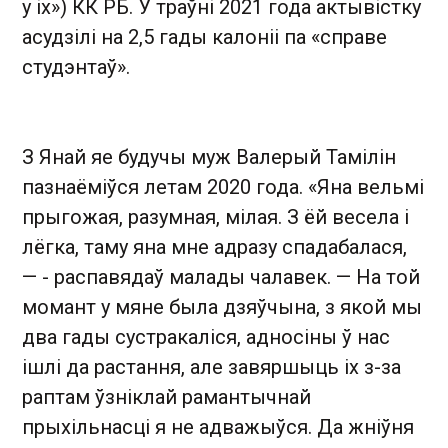
у іх») КК РБ. У траўні 2021 года актывістку
асудзілі на 2,5 гады калоніі па «справе
студэнтаў».
З Янай яе будучы муж Валерый Тамілін
пазнаёміўся летам 2020 года. «Яна вельмі
прыгожая, разумная, мілая. З ёй весела і
лёгка, таму яна мне адразу спадабалася,
— - распавядаў малады чалавек. — На той
момант у мяне была дзяўчына, з якой мы
два гады сустракаліся, адносіны ў нас
ішлі да растання, але завяршыць іх з-за
раптам ўзніклай рамантычнай
прыхільнасці я не адважыўся. Да жніўня