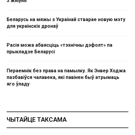
3 жніўня
Беларусь на мяжы з Украінай стварае новую мэту
для украінскіх дронаў
Расія можа абвясціць «тэхнічны дэфолт» па
прыкладзе Беларусі
Пераемнік без права на памылку. Як Энвер Ходжа
пазбавіўся чалавека, які павінен быў атрымаць
яго ўладу
ЧЫТАЙЦЕ ТАКСАМА