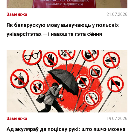
Замежжа
21.07.2026
Як беларускую мову вывучаюць у польскіх
універсітэтах — і навошта гэта сёння
Замежжа
19.07.2026
Ад акуляраў да поціску рукі: што яшчэ можна