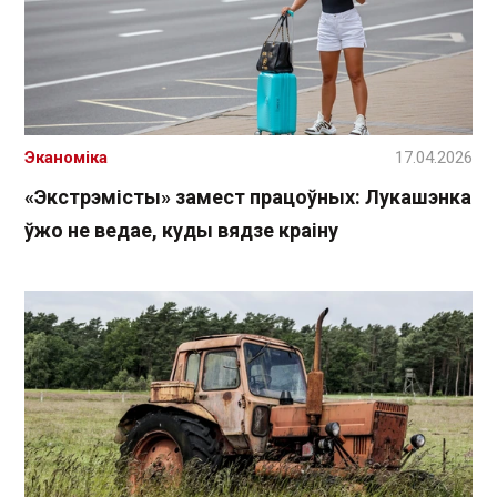
Эканоміка
17.04.2026
«Экстрэмісты» замест працоўных: Лукашэнка
ўжо не ведае, куды вядзе краіну