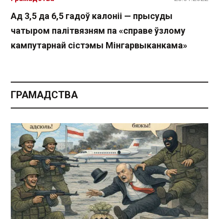
Ад 3,5 да 6,5 гадоў калоніі — прысуды
чатыром палітвязням па «справе ўзлому
кампутарнай сістэмы Мінгарвыканкама»
ГРАМАДСТВА