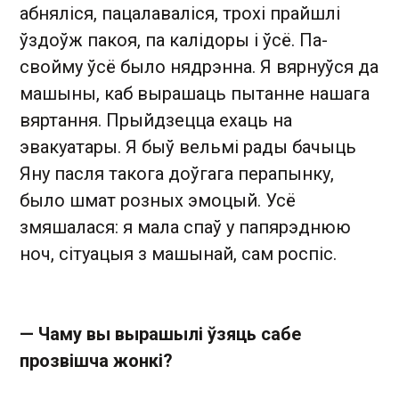
абняліся, пацалаваліся, трохі прайшлі
ўздоўж пакоя, па калідоры і ўсё. Па-
свойму ўсё было нядрэнна. Я вярнуўся да
машыны, каб вырашаць пытанне нашага
вяртання. Прыйдзецца ехаць на
эвакуатары. Я быў вельмі рады бачыць
Яну пасля такога доўгага перапынку,
было шмат розных эмоцый. Усё
змяшалася: я мала спаў у папярэднюю
ноч, сітуацыя з машынай, сам роспіс.
— Чаму вы вырашылі ўзяць сабе
прозвішча жонкі?