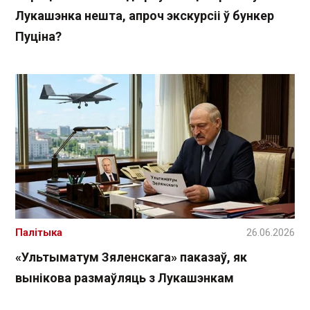
Лукашэнка нешта, апроч экскурсіі ў бункер
Пуціна?
Палітыка
26.06.2026
«Ультыматум Зяленскага» паказаў, як
вынікова размаўляць з Лукашэнкам