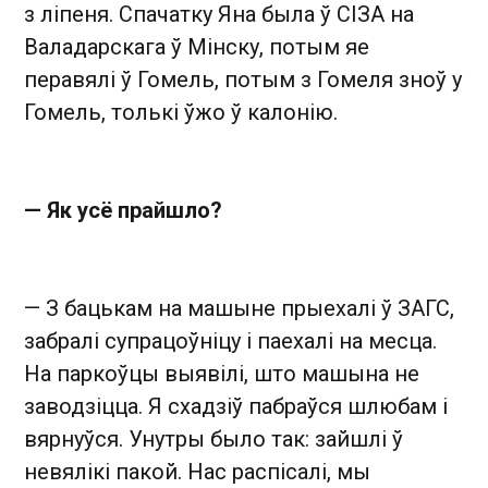
з ліпеня. Спачатку Яна была ў СІЗА на
Валадарскага ў Мінску, потым яе
перавялі ў Гомель, потым з Гомеля зноў у
Гомель, толькі ўжо ў калонію.
— Як усё прайшло?
— З бацькам на машыне прыехалі ў ЗАГС,
забралі супрацоўніцу і паехалі на месца.
На паркоўцы выявілі, што машына не
заводзіцца. Я схадзіў пабраўся шлюбам і
вярнуўся. Унутры было так: зайшлі ў
невялікі пакой. Нас распісалі, мы