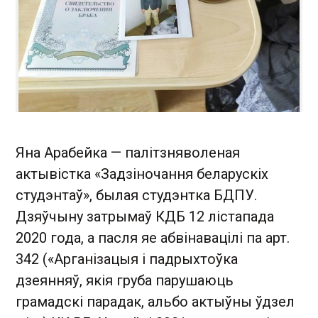
Яна Арабейка — палітзняволеная
актывістка «Задзіночання беларускіх
студэнтаў», былая студэнтка БДПУ.
Дзяўчыну затрымаў КДБ 12 лістапада
2020 года, а пасля яе абвінавацілі па арт.
342 («Арганізацыя і падрыхтоўка
дзеянняў, якія груба парушаюць
грамадскі парадак, альбо актыўны ўдзел