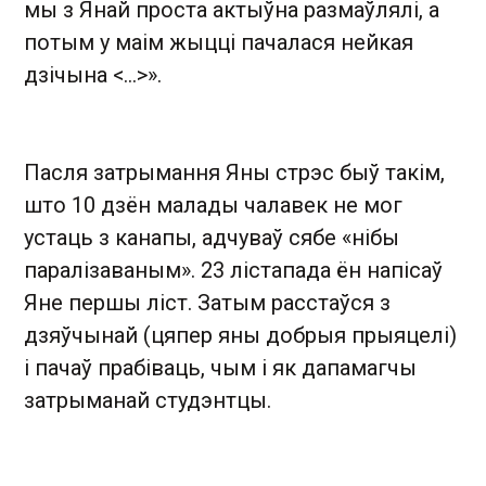
мы з Янай проста актыўна размаўлялі, а
потым у маім жыцці пачалася нейкая
дзічына <...>».
Пасля затрымання Яны стрэс быў такім,
што 10 дзён малады чалавек не мог
устаць з канапы, адчуваў сябе «нібы
паралізаваным». 23 лістапада ён напісаў
Яне першы ліст. Затым расстаўся з
дзяўчынай (цяпер яны добрыя прыяцелі)
і пачаў прабіваць, чым і як дапамагчы
затрыманай студэнтцы.