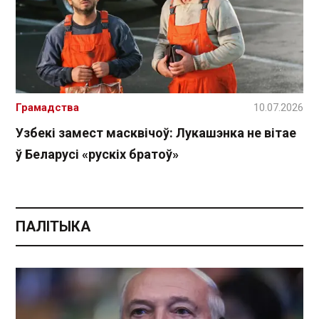
Грамадства
10.07.2026
Узбекі замест масквічоў: Лукашэнка не вітае
ў Беларусі «рускіх братоў»
ПАЛІТЫКА