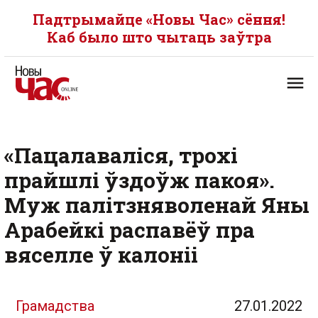
Падтрымайце «Новы Час» сёння!
Каб было што чытаць заўтра
«Пацалаваліся, трохі
прайшлі ўздоўж пакоя ».
Муж палітзняволенай Яны
Арабейкі распавёў пра
вяселле ў калоніі
Грамадства
27.01.2022