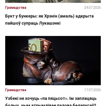
Грамадства
24.07.2026
Бунт у бункеры: як Хрэнін (амаль) адкрыта
пайшоў супраць Лукашэнкі
Грамадства
17.07.2026
Узбекі не хочуць «па пяцьсот». Ім заплацяць
больш, чым атрымлівае палова беларусаў?