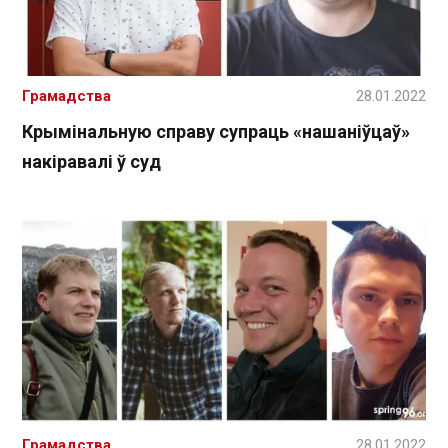
Грамадства
28.01.2022
Крымінальную справу супраць «нашаніўцаў»
накіравалі ў суд
Грамадства
28.01.2022