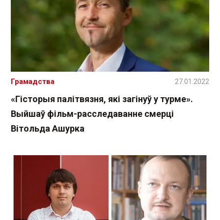
Грамадства
27.01.2022
«Гісторыя палітвязня, які загінуў у турме».
Выйшаў фільм-расследаванне смерці
Вітольда Ашурка