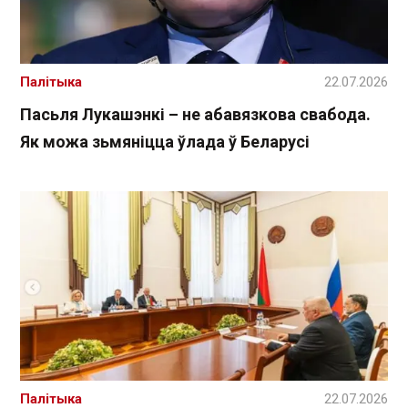
Палітыка
22.07.2026
Пасьля Лукашэнкі – не абавязкова свабода.
Як можа зьмяніцца ўлада ў Беларусі
Палітыка
22.07.2026