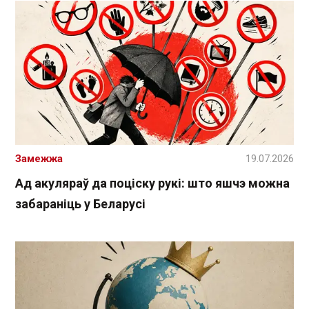
Замежжа
19.07.2026
Ад акуляраў да поціску рукі: што яшчэ можна
забараніць у Беларусі