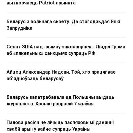
вытворчасць Patriot прынята
Беларус з вольнага сьвету. Да стагодзьдзя Янкі
Запрудніка
Сенат ЗША падтрымаў законапраект Ліндсі Грэма
аб «пякельных» санкцыях супраць РФ
Айцец Аляксандар Надсан. Той, хто працягвае
аб'ядноўваць беларусаў
Беларусь запатрабавала ад Польшчы выдаць
журналіста. Хронікі рэпрэсій 7 жніўня
Палова расіян не лічыць паспяховымі дзеянні
сваёй арміі ў вайне супраць Украіны