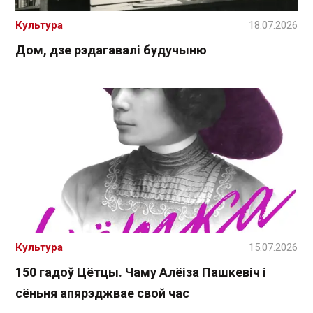
Культура
18.07.2026
Дом, дзе рэдагавалі будучыню
Культура
15.07.2026
150 гадоў Цётцы. Чаму Алёіза Пашкевіч і
сёньня апярэджвае свой час