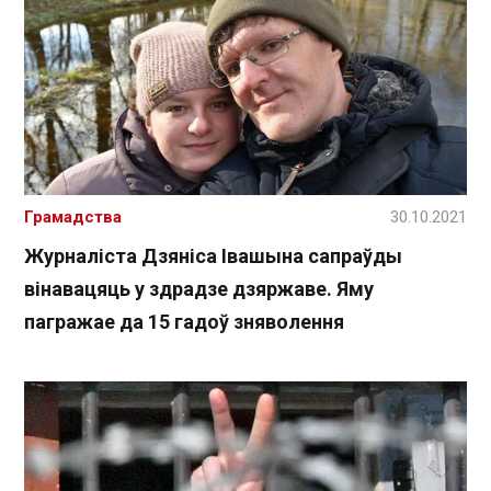
Грамадства
30.10.2021
Журналіста Дзяніса Івашына сапраўды
вінавацяць у здрадзе дзяржаве. Яму
пагражае да 15 гадоў зняволення