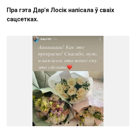
Пра гэта Дар'я Лосік напісала ў сваіх
сацсетках.