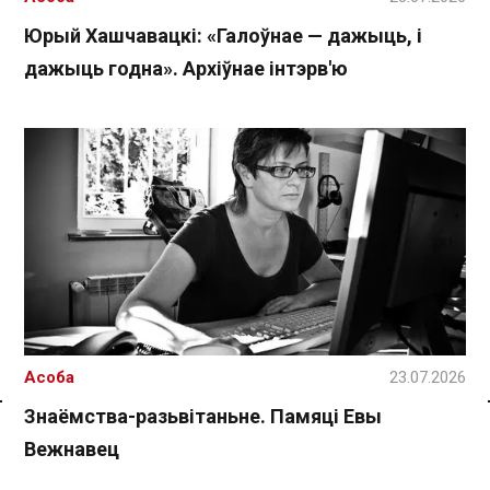
Юрый Хашчавацкі: «Галоўнае — дажыць, і
дажыць годна». Архіўнае інтэрв'ю
Асоба
23.07.2026
Знаёмства-разьвітаньне. Памяці Евы
Спасылка без VPN
Вежнавец