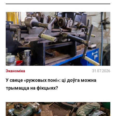
Эканоміка
31.07.2026
У свеце «ружовых поні»: ці доўга можна
трымацца на фікцыях?