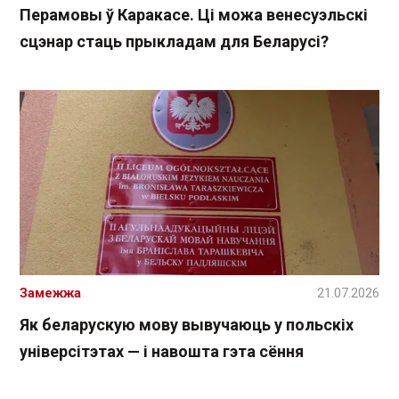
Перамовы ў Каракасе. Ці можа венесуэльскі
сцэнар стаць прыкладам для Беларусі?
Замежжа
21.07.2026
Як беларускую мову вывучаюць у польскіх
універсітэтах — і навошта гэта сёння