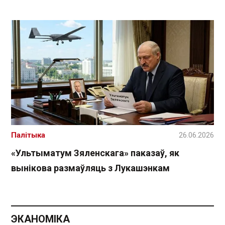
Палітыка
26.06.2026
«Ультыматум Зяленскага» паказаў, як
вынікова размаўляць з Лукашэнкам
ЭКАНОМІКА