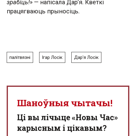
зрабіць!
» — напісала Дарʼя. Кветкі
працягваюць прыносіць.
палітвязні
Ігар Лосік
Дар'я Лосік
Шаноўныя чытачы!
Ці вы лічыце «Новы Час»
карысным і цікавым?