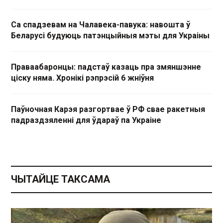
Са спадзевам на Чалавека-павука: навошта ў
Беларусі будуюць патэнцыйныя мэты для Украіны
Праваабаронцы: падстаў казаць пра змяншэнне
ціску няма. Хронікі рэпрэсій 6 жніўня
Паўночная Карэя разгортвае ў РФ свае ракетныя
падраздзяленні для ўдараў па Украіне
ЧЫТАЙЦЕ ТАКСАМА