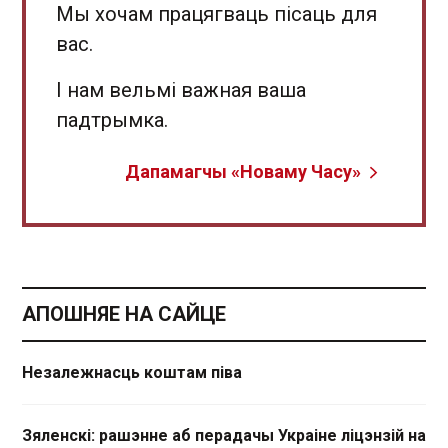
Мы хочам працягваць пісаць для
вас.
І нам вельмі важная ваша
падтрымка.
Дапамагчы «Новаму Часу»
АПОШНЯЕ НА САЙЦЕ
Незалежнасць коштам піва
Зяленскі: рашэнне аб перадачы Украіне ліцэнзій на