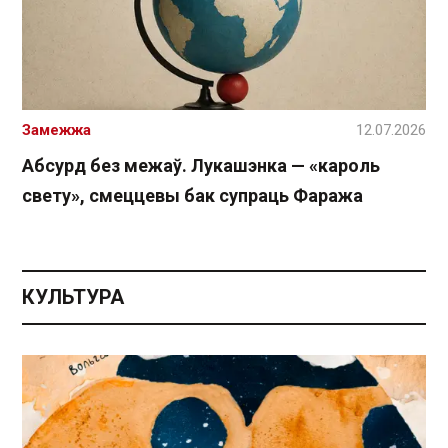
Замежжа
12.07.2026
Абсурд без межаў. Лукашэнка — «кароль
свету», смеццевы бак супраць Фаража
КУЛЬТУРА