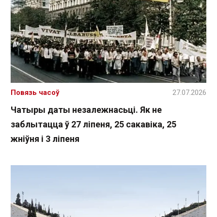
Повязь часоў
27.07.2026
Чатыры даты незалежнасьці. Як не
заблытацца ў 27 ліпеня, 25 сакавіка, 25
жніўня і 3 ліпеня