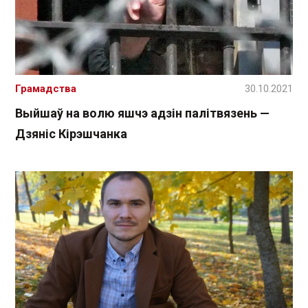
Грамадства
30.10.2021
Выйшаў на волю яшчэ адзін палітвязень —
Дзяніс Кірэшчанка