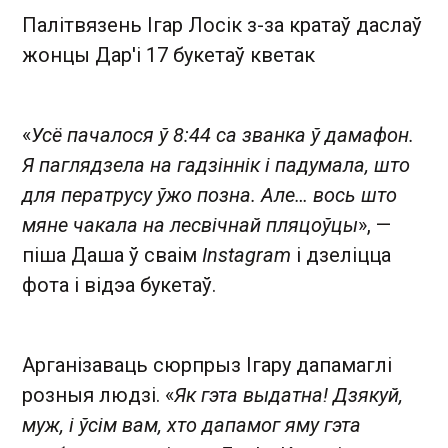
Палітвязень Ігар Лосік з-за кратаў даслаў
жонцы Дар'і 17 букетаў кветак
«
Усё пачалося ў 8:44 са званка ў дамафон.
Я паглядзела на гадзіннік і падумала, што
для ператрусу ўжо позна. Але… вось што
мяне чакала на лесвічнай пляцоўцы
», —
піша Даша ў сваім
Instagram
і дзеліцца
фота і відэа букетаў.
Арганізаваць сюрпрыз Ігару дапамаглі
розныя людзі. «
Як гэта выдатна! Дзякуй,
муж, і ўсім вам, хто дапамог яму гэта