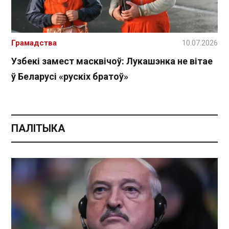
Грамадства
10.07.2026
Узбекі замест масквічоў: Лукашэнка не вітае
ў Беларусі «рускіх братоў»
ПАЛІТЫКА