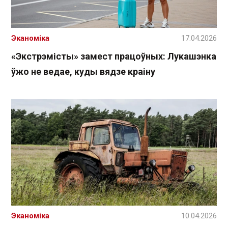
Эканоміка
17.04.2026
«Экстрэмісты» замест працоўных: Лукашэнка
ўжо не ведае, куды вядзе краіну
Эканоміка
10.04.2026