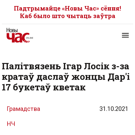
Падтрымайце «Новы Час» сёння!
Каб было што чытаць заўтра
Палітвязень Ігар Лосік з-за
кратаў даслаў жонцы Дар'і
17 букетаў кветак
Грамадства
31.10.2021
НЧ