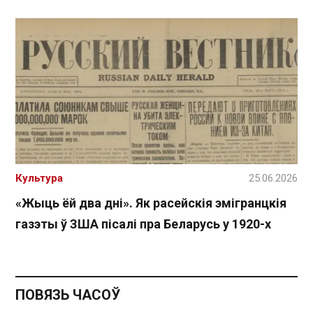
Культура
25.06.2026
«Жыць ёй два дні». Як расейскія эмігранцкія
газэты ў ЗША пісалі пра Беларусь у 1920-х
ПОВЯЗЬ ЧАСОЎ