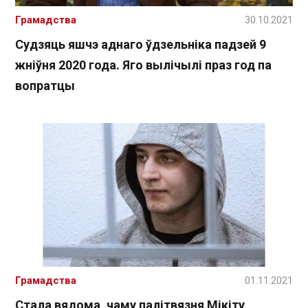
Грамадства
30.10.2021
Судзяць яшчэ аднаго ўдзельніка падзей 9
жніўня 2020 года. Яго вылічылі праз год па
вопратцы
Грамадства
01.11.2021
Стала вядома, чаму палітвязня Мікіту