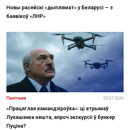
Новы расейскі «дыплямат» у Беларусі — з
баявікоў «ЛНР»
Палітыка
03.07.2026
«Працяглая камандзіроўка»: ці атрымаў
Лукашэнка нешта, апроч экскурсіі ў бункер
Пуціна?