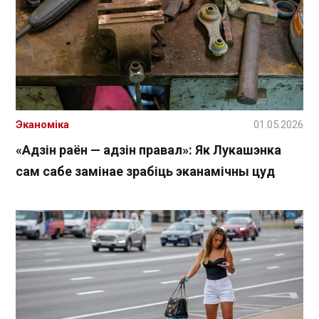
Эканоміка
01.05.2026
«Адзін раён — адзін правал»: Як Лукашэнка
сам сабе замінае зрабіць эканамічны цуд