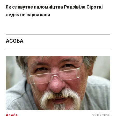
Як славутае паломніцтва Радзівіла Сіроткі
ледзь не сарвалася
АСОБА
Асоба
23.07.2026