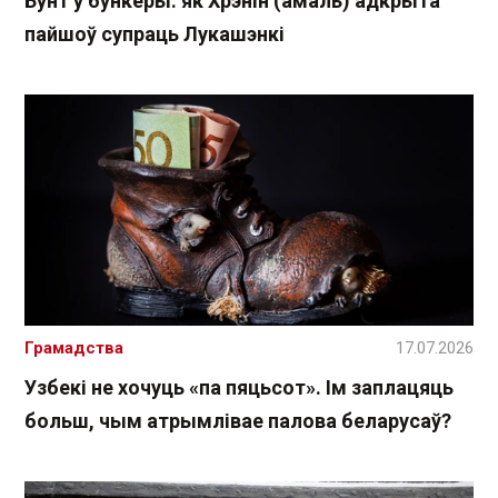
Бунт у бункеры: як Хрэнін (амаль) адкрыта
пайшоў супраць Лукашэнкі
Грамадства
17.07.2026
Узбекі не хочуць «па пяцьсот». Ім заплацяць
больш, чым атрымлівае палова беларусаў?