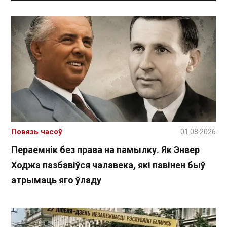
Повязь часоў
01.08.2026
Пераемнік без права на памылку. Як Энвер
Ходжа пазбавіўся чалавека, які павінен быў
атрымаць яго ўладу