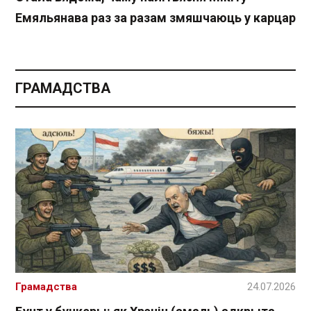
Емяльянава раз за разам змяшчаюць у карцар
ГРАМАДСТВА
Грамадства
24.07.2026