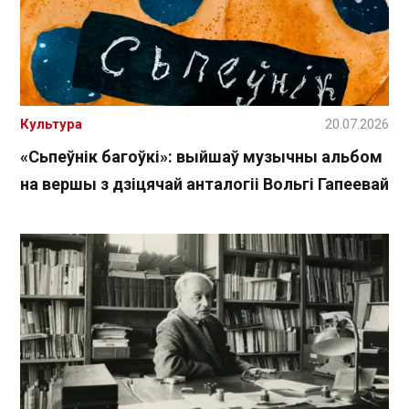
Культура
20.07.2026
«Сьпеўнік багоўкі»: выйшаў музычны альбом
на вершы з дзіцячай анталогіі Вольгі Гапеевай