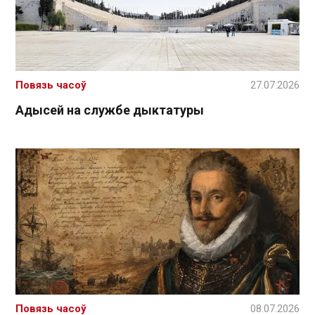
Повязь часоў
27.07.2026
Адысей на службе дыктатуры
Повязь часоў
08.07.2026