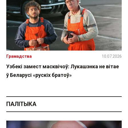
Грамадства
10.07.2026
Узбекі замест масквічоў: Лукашэнка не вітае
ў Беларусі «рускіх братоў»
ПАЛІТЫКА