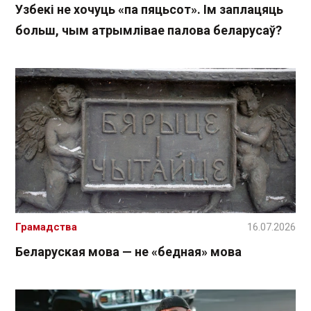
Узбекі не хочуць «па пяцьсот». Ім заплацяць
больш, чым атрымлівае палова беларусаў?
Грамадства
16.07.2026
Беларуская мова — не «бедная» мова