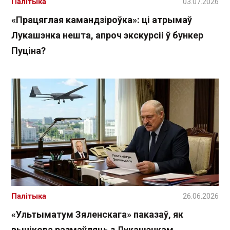
Палітыка
03.07.2026
«Працяглая камандзіроўка»: ці атрымаў
Лукашэнка нешта, апроч экскурсіі ў бункер
Пуціна?
Палітыка
26.06.2026
«Ультыматум Зяленскага» паказаў, як
вынікова размаўляць з Лукашэнкам