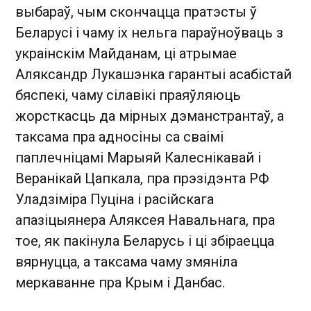
выбараў, чым скончацца пратэсты ў
Беларусі і чаму іх нельга параўноўваць з
украінскім Майданам, ці атрымае
Аляксандр Лукашэнка гарантыі асабістай
бяспекі, чаму сілавікі праяўляюць
жорсткасць да мірных дэманстрантаў, а
таксама пра адносіны са сваімі
паплечніцамі Марыяй Калеснікавай і
Веранікай Цапкала, пра прэзідэнта РФ
Уладзіміра Пуціна і расійскага
апазіцыянера Аляксея Навальнага, пра
тое, як пакінула Беларусь і ці збіраецца
вярнуцца, а таксама чаму змяніла
меркаванне пра Крым і Данбас.