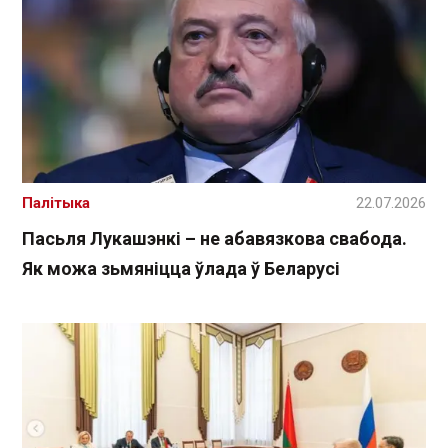
Палітыка
22.07.2026
Пасьля Лукашэнкі – не абавязкова свабода.
Як можа зьмяніцца ўлада ў Беларусі