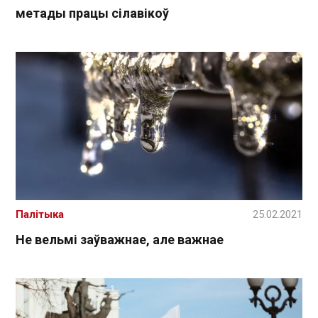
метады працы сілавікоў
Палітыка
25.02.2021
Не вельмі заўважнае, але важнае