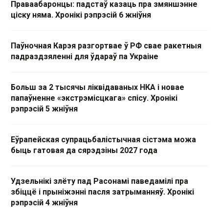
Праваабаронцы: падстаў казаць пра змяншэнне
ціску няма. Хронікі рэпрэсій 6 жніўня
Паўночная Карэя разгортвае ў РФ свае ракетныя
падраздзяленні для ўдараў па Украіне
Больш за 2 тысячы ліквідаваных НКА і новае
папаўненне «экстрэмісцкага» спісу. Хронікі
рэпрэсій 5 жніўня
Еўрапейская супрацьбалістычная сістэма можа
быць гатовая да сярэдзіны 2027 года
Удзельнікі злёту пад Расонамі паведамілі пра
збіццё і прыніжэнні пасля затрыманняў. Хронікі
рэпрэсій 4 жніўня