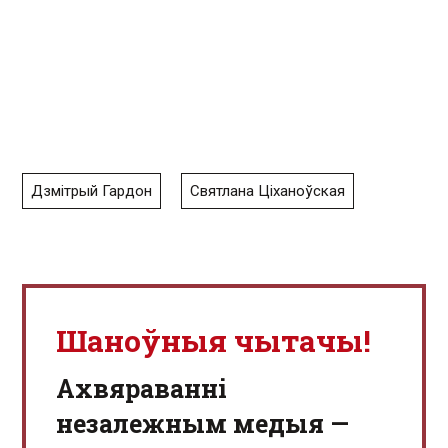
Дзмітрый Гардон
Святлана Ціханоўская
Шаноўныя чытачы!
Aхвяраванні
незалежным медыя —