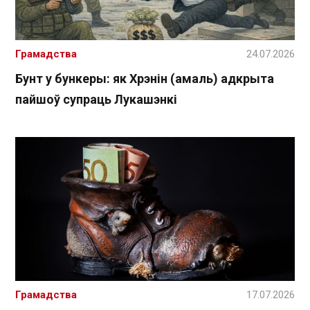
Грамадства
24.07.2026
Бунт у бункеры: як Хрэнін (амаль) адкрыта
пайшоў супраць Лукашэнкі
Грамадства
17.07.2026