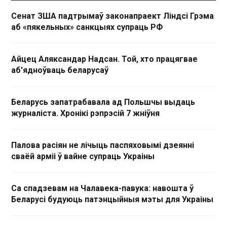
Сенат ЗША падтрымаў законапраект Ліндсі Грэма
аб «пякельных» санкцыях супраць РФ
Айцец Аляксандар Надсан. Той, хто працягвае
аб'ядноўваць беларусаў
Беларусь запатрабавала ад Польшчы выдаць
журналіста. Хронікі рэпрэсій 7 жніўня
Палова расіян не лічыць паспяховымі дзеянні
сваёй арміі ў вайне супраць Украіны
Са спадзевам на Чалавека-павука: навошта ў
Беларусі будуюць патэнцыйныя мэты для Украіны