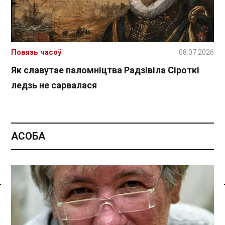
Повязь часоў
08.07.2026
Як славутае паломніцтва Радзівіла Сіроткі
ледзь не сарвалася
АСОБА
Спасылка без VPN