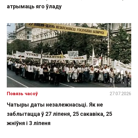
атрымаць яго ўладу
Повязь часоў
27.07.2026
Чатыры даты незалежнасьці. Як не
заблытацца ў 27 ліпеня, 25 сакавіка, 25
жніўня і 3 ліпеня