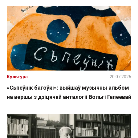
Культура
20.07.2026
«Сьпеўнік багоўкі»: выйшаў музычны альбом
на вершы з дзіцячай анталогіі Вольгі Гапеевай