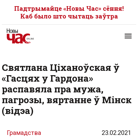
Падтрымайце «Новы Час» сёння!
Каб было што чытаць заўтра
Святлана Ціханоўская ў
«Гасцях у Гардона»
распавяла пра мужа,
пагрозы, вяртанне ў Мінск
(відэа)
Грамадства
23.02.2021