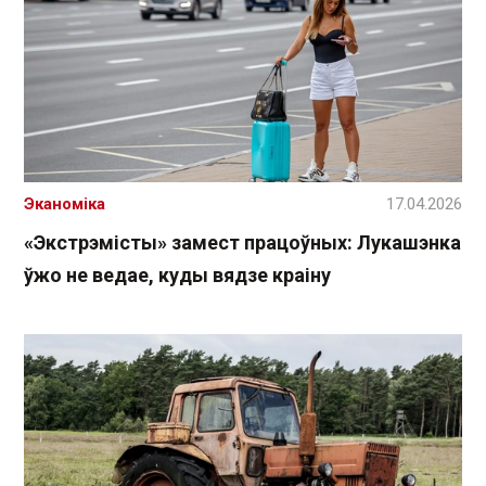
Эканоміка
17.04.2026
«Экстрэмісты» замест працоўных: Лукашэнка
ўжо не ведае, куды вядзе краіну