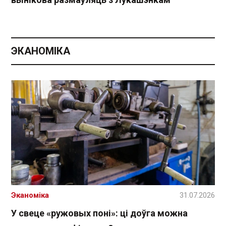
ЭКАНОМІКА
Эканоміка
31.07.2026
У свеце «ружовых поні»: ці доўга можна