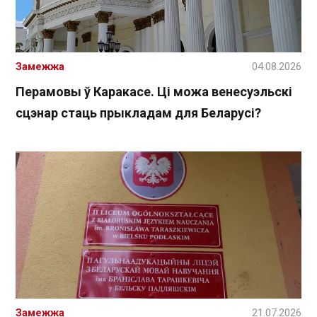
Замежжа
04.08.2026
Перамовы ў Каракасе. Ці можа венесуэльскі
сцэнар стаць прыкладам для Беларусі?
Замежжа
21.07.2026