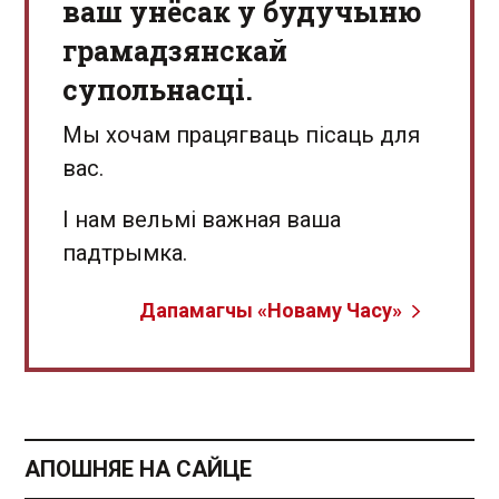
ваш унёсак у будучыню
грамадзянскай
супольнасці.
Мы хочам працягваць пісаць для
вас.
І нам вельмі важная ваша
падтрымка.
Дапамагчы «Новаму Часу»
АПОШНЯЕ НА САЙЦЕ