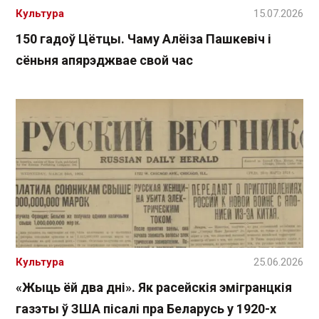
Культура
15.07.2026
150 гадоў Цётцы. Чаму Алёіза Пашкевіч і
сёньня апярэджвае свой час
Культура
25.06.2026
«Жыць ёй два дні». Як расейскія эмігранцкія
газэты ў ЗША пісалі пра Беларусь у 1920-х