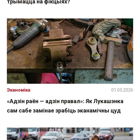
трымацца на фікцыях?
Эканоміка
01.05.2026
«Адзін раён — адзін правал»: Як Лукашэнка
сам сабе замінае зрабіць эканамічны цуд