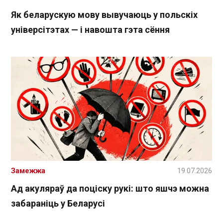
Як беларускую мову вывучаюць у польскіх
універсітэтах — і навошта гэта сёння
Замежжа
19.07.2026
Ад акуляраў да поціску рукі: што яшчэ можна
забараніць у Беларусі