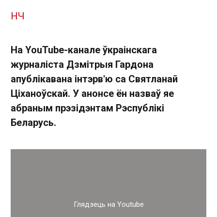
НЧ
На YouTube-канале ўкраінскага
журналіста Дзмітрыя Гардона
апублікавана інтэрв'ю са Святланай
Ціханоўскай. У анонсе ён назваў яе
абраным прэзідэнтам Рэспублікі
Беларусь.
Глядзець на Youtube