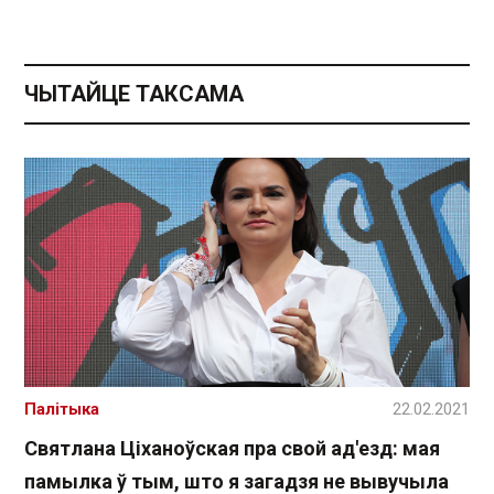
ЧЫТАЙЦЕ ТАКСАМА
Палітыка
22.02.2021
Святлана Ціханоўская пра свой ад'езд: мая
памылка ў тым, што я загадзя не вывучыла