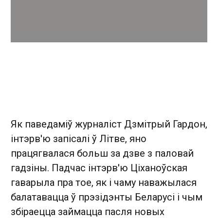
Як паведаміў журналіст Дзмітрый Гардон,
інтэрв'ю запісалі ў Літве, яно
працягвалася больш за дзве з паловай
гадзіны. Падчас інтэрв'ю Ціханоўская
гаварыла пра тое, як і чаму наважылася
балатавацца ў прэзідэнты Беларусі і чым
збіраецца займацца пасля новых