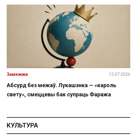
Замежжа
12.07.2026
Абсурд без межаў. Лукашэнка — «кароль
свету», смеццевы бак супраць Фаража
КУЛЬТУРА