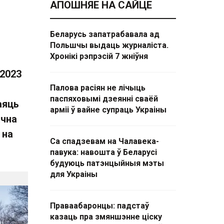
АПОШНЯЕ НА САЙЦЕ
Беларусь запатрабавала ад
Польшчы выдаць журналіста.
Хронікі рэпрэсій 7 жніўня
 2023
Палова расіян не лічыць
паспяховымі дзеянні сваёй
аяць
арміі ў вайне супраць Украіны
ачна
 на
Са спадзевам на Чалавека-
павука: навошта ў Беларусі
будуюць патэнцыйныя мэты
для Украіны
Праваабаронцы: падстаў
казаць пра змяншэнне ціску