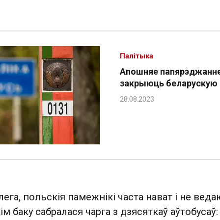
Палітыка
Апошняе папярэджанне
закрыюць беларускую
ега, польскія памежнікі часта нават і не веда
ім баку сабралася чарга з дзясяткаў аўтобусаў: