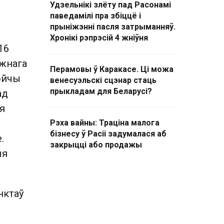
Удзельнікі злёту пад Расонамі
о
паведамілі пра збіццё і
прыніжэнні пасля затрыманняў.
Хронікі рэпрэсій 4 жніўня
16
ежнага
Перамовы ў Каракасе. Ці можа
ойчы
венесуэльскі сцэнар стаць
прыкладам для Беларусі?
ад
я
Рэха вайны: Траціна малога
бізнесу ў Расіі задумалася аб
.
закрыцці або продажы
ыя
нктаў