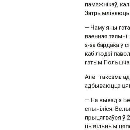
памежнікаў, кал
Затрымліваюць 
— Чаму яны гэта
ваенная таямніц
з-за бардака ў 
каб людзі павол
гэтым Польшча 
Алег таксама а
адбываюцца цяп
— На выезд з Б
спыніліся. Вель
прыцягваўся ў 2
цывільным цяпер