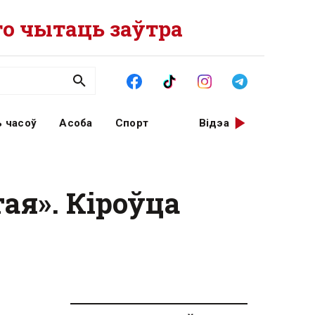
о чытаць заўтра
 часоў
Асоба
Спорт
Відэа
ая». Кіроўца