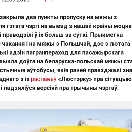
а закрыла два пункты пропуску на мяжы з
я гэтага чэргі на выезд з нашай краіны моцна
 праводзілі ў іх больш за суткі. Прыкметна
 чакання і на мяжы з Польшчай, дзе з лютага
лькі адзін пагранпераход для пасажырскага
звыкла доўга на беларуска-польскай мяжы ст
ыстычныя аўтобусы, якія раней праязджалі зн
аднаго з іх
распавёў
«Люстэрку» пра сітуацыю
 падзяліўся версіяй пра прычыны чэргаў.