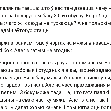
аляк пытаецца: што ў вас там дзеецца, чаму 
ш: на беларускім баку 30 аўтобусаў. Ён робіць
: чаго ж іх сюды не пускаюць? А на польскім
 адзін аўтобус стаіць.
яржпагранкамітэце ў чэргах на мяжы вінаваця
і бок. Алег з гэтым не згодны:
змацнілі праверкі пасажыраў апошнім часам. Б
аюць рабочыя і студэнцкія візы, часцей зада
 паездкі. На іх баку мяжы з'явіліся вайскоўцы,
нспарцёр прыгналі. Але на часе праходжання 
е вельмі. З боку можа падацца, што гэта палякі
ыны на сваю частку мяжы. Але гэта не так. П
ваюць дадатковыя каналы і прыцягваюць бо