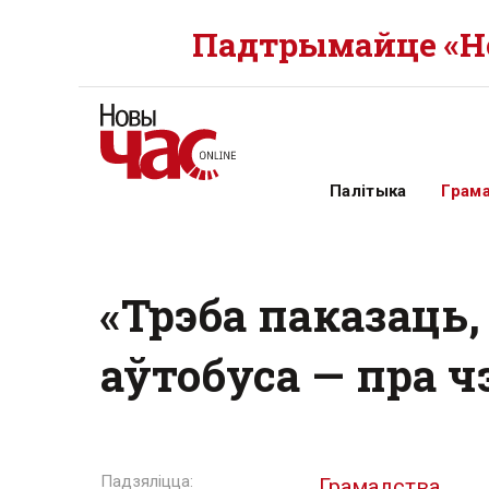
Падтрымайце «Но
Палітыка
Грам
«Трэба паказаць,
аўтобуса — пра 
Грамадства