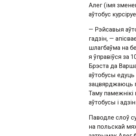
Алег (імя змене
аўтобус курсіру
— Рэйсавыя аўт
гадзін, — апісв
шлагбаўма на б
я ўправіўся за 
Брэста да Варша
аўтобусы едуць
зацвярджаюць г
Таму памежнікі
аўтобусы і адзі
Паводле слоў су
на польскай мя
затрымак Алег б