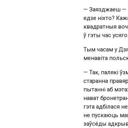
— Заязджаеш — п
едзе ніхто? Кажа
квадратныя вочы
ў гэты час усяго
Тым часам у Дз
менавіта польск
— Так, палякі ў
старанна правяр
пытанні аб мэтах
нават бронетра
гэта адбілася н
не пускаюць маш
заўсёды адкры