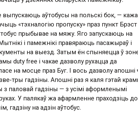
 выпускаюць аўтобусы на польскі бок, — кажа
чыць «тэхналогію пропуску» праз пункт Брэст
ўтобус прыбывае на мяжу. Яго запускаюць на
Мытнікі і памежнікі правяраюць пасажыраў і
ументы на выезд. Затым ён спыняецца ў зон
мы duty free і чакае дазволу рухацца да
асе на мосце праз Буг. І вось дазволу апошні 
ве-тры гадзіны. Апошні раз я каля гэтай кра
 з паловай гадзіны — з усімі аформленымі
руках. У палякаў жа афармленне праходзіць д
ім, гадзіну на адзін аўтобус.