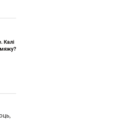
. Калі
 мяжу?
юць,