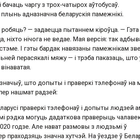
і бачаць чаргу з трох-чатырох аўтобусаў.
плынь адназначна беларускія памежнікі.
 робяць? — задаецца пытаннем кіроўца. — Гэта
а, ніхто нічога не ведае. Мая версія: так адбы
сістэме. І гэты бардак навязаны памежнікам зве
ьней перасякалі мяжу — і трэба паказаць, што 
вінаватая.
дзначыў, што допыты і праверкі тэлефонаў на
ер нашмат радзей:
еларусі праверкі тэлефонаў і допыты людзей 
мі рэдка могуць дадаткова праверыць чалавека
020 годзе. Але нават размовы з людзьмі ў
 праходзяць значна хутчэй. На ўездзе ў Бела