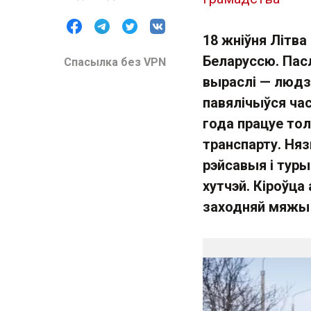
18 жніўня Літв
Беларуссю. Пасл
Спасылка без VPN
выраслі — людзі
павялічыўся час
года працуе то
транспарту. Ня
рэйсавыя і тур
хутчэй. Кіроўца 
заходняй мяжы і