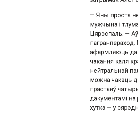
— Яны проста не
мужчына і тлума
Цярэспаль. — А
пагранпераход. 
афармляюць дак
чакання каля кра
нейтральнай пал
можна чакаць дз
прастаяў чатыры
дакументамі на 
хутка — у сярэдн