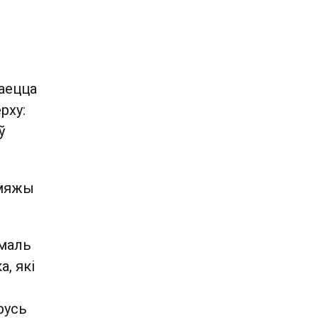
ваецца
рху:
ў
 мяжы
амаль
, які
русь