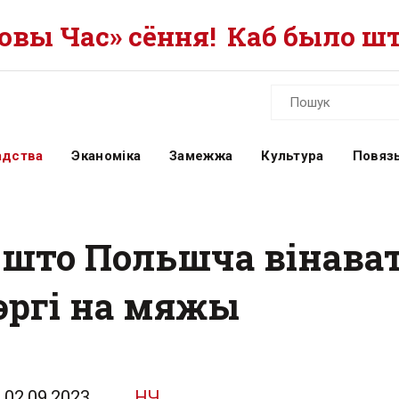
вы Час» сёння!
Каб было шт
адства
Эканоміка
Замежжа
Культура
Повязь
 што Польшча вінават
чэргі на мяжы
02.09.2023
НЧ