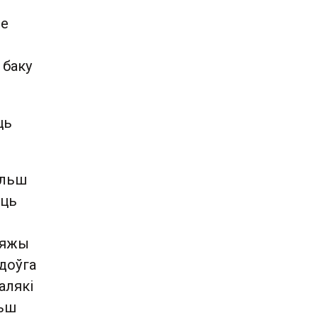
не
 баку
ць
ольш
юць
мяжы
 доўга
алякі
льш