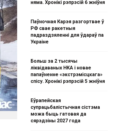
няма. Хронікі рэпрэсій 6 жніўня
Паўночная Карэя разгортвае ў
РФ свае ракетныя
падраздзяленні для ўдараў па
Украіне
Больш за 2 тысячы
ліквідаваных НКА і новае
папаўненне «экстрэмісцкага»
спісу. Хронікі рэпрэсій 5 жніўня
Еўрапейская
супрацьбалістычная сістэма
можа быць гатовая да
сярэдзіны 2027 года