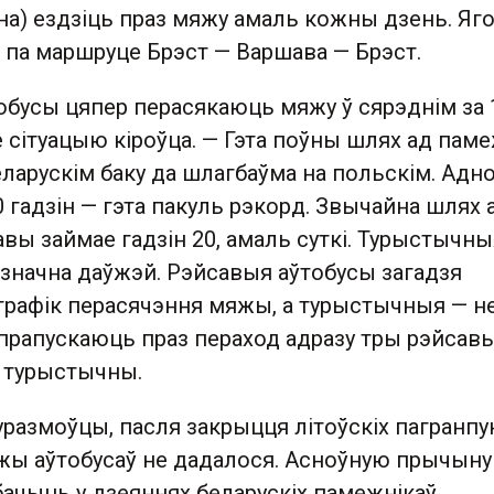
на) ездзіць праз мяжу амаль кожны дзень. Яг
е па маршруце Брэст — Варшава — Брэст.
обусы цяпер перасякаюць мяжу ў сярэднім за 
ае сітуацыю кіроўца. — Гэта поўны шлях ад пам
еларускім баку да шлагбаўма на польскім. Адн
10 гадзін — гэта пакуль рэкорд. Звычайна шлях 
вы займае гадзін 20, амаль суткі. Турыстычны
 значна даўжэй. Рэйсавыя аўтобусы загадзя
рафік перасячэння мяжы, а турыстычныя — не
 прапускаюць праз пераход адразу тры рэйсав
н турыстычны.
размоўцы, пасля закрыцця літоўскіх пагранпу
жы аўтобусаў не дадалося. Асноўную прычыну
ачыць у дзеяннях беларускіх памежнікаў.