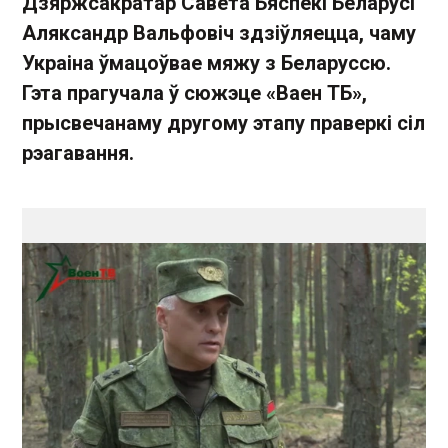
Дзяржсакратар Савета Бяспекі Беларусі
Аляксандр Вальфовіч здзіўляецца, чаму
Украіна ўмацоўвае мяжу з Беларуссю.
Гэта прагучала ў сюжэце «Ваен ТБ»,
прысвечанаму другому этапу праверкі сіл
рэагавання.