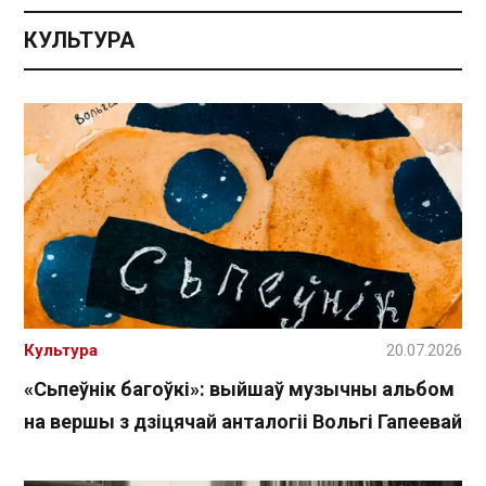
КУЛЬТУРА
Культура
20.07.2026
«Сьпеўнік багоўкі»: выйшаў музычны альбом
на вершы з дзіцячай анталогіі Вольгі Гапеевай