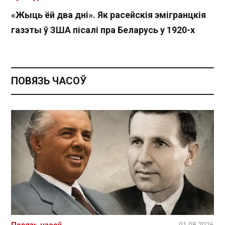
«Жыць ёй два дні». Як расейскія эмігранцкія
газэты ў ЗША пісалі пра Беларусь у 1920-х
ПОВЯЗЬ ЧАСОЎ
Повязь часоў
01.08.2026