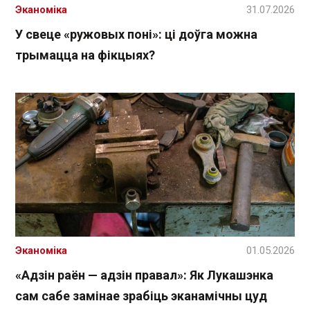
Эканоміка
31.07.2026
У свеце «ружовых поні»: ці доўга можна
трымацца на фікцыях?
Эканоміка
01.05.2026
«Адзін раён — адзін правал»: Як Лукашэнка
сам сабе замінае зрабіць эканамічны цуд