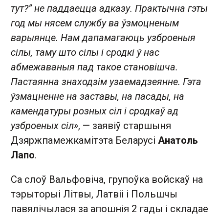
тут?” не паддаецца адказу. Практычна гэты
год мы нясем службу ва ўзмоцненым
варыянце. Нам дапамагаюць узброеныя
сілы, таму што сілы і сродкі ў нас
абмежаваныя пад такое становішча.
Пастаянна знаходзім узаемадзеянне. Гэта
ўзмацненне на заставы, на пасады, на
камендатуры розных сіл і сродкаў ад
узброеных сіл»
, — заявіў старшыня
Дзяржпамежкамітэта Беларусі
Анатоль
Лапо
.
Са слоў Вальфовіча, групоўка войскаў на
тэрыторыі Літвы, Латвіі і Польшчы
павялічылася за апошнія 2 гады і складае