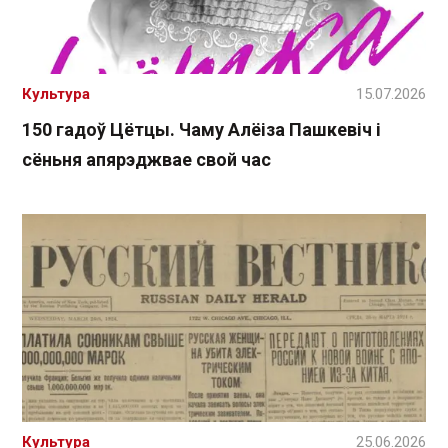
Культура
15.07.2026
150 гадоў Цётцы. Чаму Алёіза Пашкевіч і
сёньня апярэджвае свой час
Культура
25.06.2026