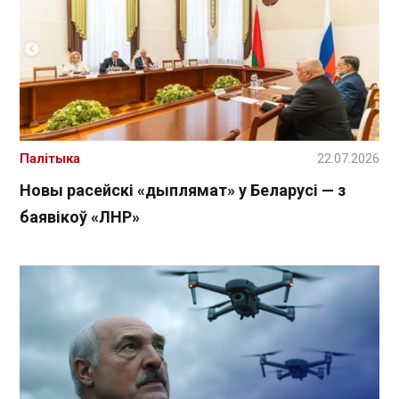
Палітыка
22.07.2026
Новы расейскі «дыплямат» у Беларусі — з
баявікоў «ЛНР»