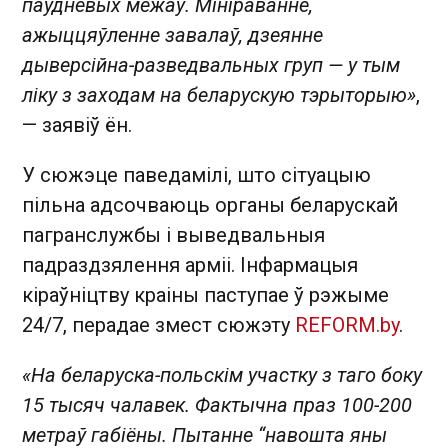
паўднёвых межаў. Мініраванне,
ажыццяўленне завалаў, дзеянне
дыверсійна-разведвальных груп — у тым
ліку з заходам на беларускую тэрыторыю»
,
— заявіў ён.
У сюжэце паведамілі, што сітуацыю
пільна адсочваюць органы беларускай
пагранслужбы і выведвальныя
падраздзялення арміі. Інфармацыя
кіраўніцтву краіны паступае ў рэжыме
24/7, перадае змест сюжэту
REFORM.by
.
«На беларуска-польскім участку з таго боку
15 тысяч чалавек. Фактычна праз 100-200
метраў габіёны. Пытанне “навошта яны