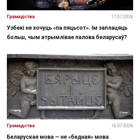
Грамадства
17.07.2026
Узбекі не хочуць «па пяцьсот». Ім заплацяць
больш, чым атрымлівае палова беларусаў?
Грамадства
16.07.2026
Беларуская мова — не «бедная» мова