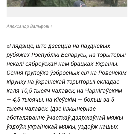
Аляксандр Вальфовіч
«Глядзіце, што дзеецца на паўднёвых
рубяжах Рэспублікі Беларусь, на тэрыторыі
некалі сяброўскай нам брацкай Украіны.
Сёння групоўка ўзброеных сіл на Ровенскім
кірунку на ўкраінскай тэрыторыі складае
каля 10,5 тысяч чалавек, на Чарнігаўским
— 4,5 тысячы, на Кіеўскім — больш за 5
тысяч чалавек. Ідзе інжынернае
абсталяванне ўчасткаў дзяржаўнай мяжы
ўздоўж украінскай мяжы, уздоўж нашых