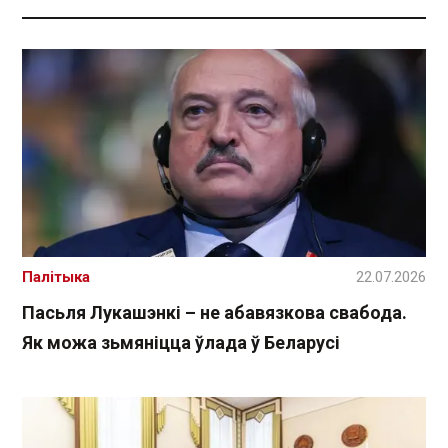
Палітыка
22.07.2026
Пасьля Лукашэнкі – не абавязкова свабода.
Як можа зьмяніцца ўлада ў Беларусі