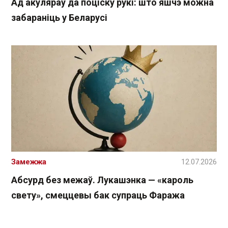
Ад акуляраў да поціску рукі: што яшчэ можна
забараніць у Беларусі
Замежжа
12.07.2026
Абсурд без межаў. Лукашэнка — «кароль
свету», смеццевы бак супраць Фаража