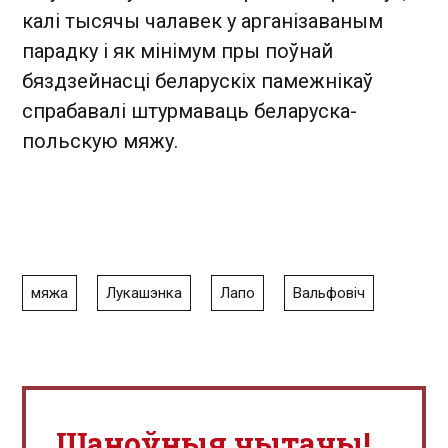
калі тысячы чалавек у арганізаваным
парадку і як мінімум пры поўнай
бяздзейнасці беларускіх памежнікаў
спрабавалі штурмаваць беларуска-
польскую мяжу.
мяжа
Лукашэнка
Лапо
Вальфовіч
Шаноўныя чытачы!