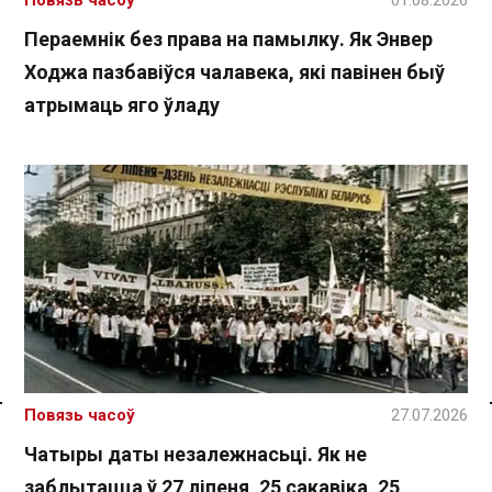
Пераемнік без права на памылку. Як Энвер
Ходжа пазбавіўся чалавека, які павінен быў
атрымаць яго ўладу
Повязь часоў
27.07.2026
Спасылка без VPN
Чатыры даты незалежнасьці. Як не
заблытацца ў 27 ліпеня, 25 сакавіка, 25