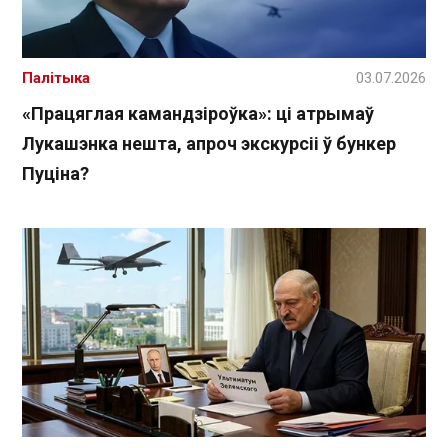
Палітыка
03.07.2026
«Працяглая камандзіроўка»: ці атрымаў
Лукашэнка нешта, апроч экскурсіі ў бункер
Пуціна?