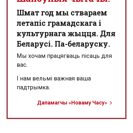
Шмат год мы ствараем
летапіс грамадскага і
культурнага жыцця. Для
Беларусі. Па-беларуску.
Мы хочам працягваць пісаць для
вас.
І нам вельмі важная ваша
падтрымка.
Дапамагчы «Новаму Часу»