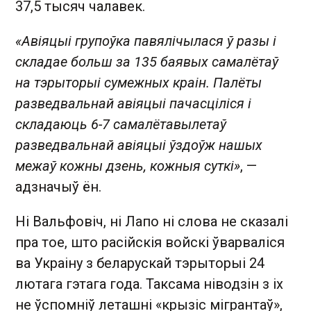
37,5 тысяч чалавек.
«Авіяцыі групоўка павялічылася ў разы і
складае больш за 135 баявых самалётаў
на тэрыторыі сумежных краін. Палёты
разведвальнай авіяцыі пачасціліся і
складаюць 6-7 самалётавылетаў
разведвальнай авіяцыі ўздоўж нашых
межаў кожны дзень, кожныя суткі»
, —
адзначыў ён.
Ні Вальфовіч, ні Лапо ні слова не сказалі
пра тое, што расійскія войскі ўварваліся
ва Украіну з беларускай тэрыторыі 24
лютага гэтага года. Таксама ніводзін з іх
не ўспомніў леташні «крызіс мігрантаў»,