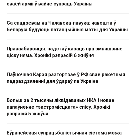
сваёй арміі ў вайне супраць Украіны
Са спадзевам на Чалавека-павука: навошта ў
Беларусі будуюць патэнцыйныя мэты для Украіны
Праваабаронцы: падстаў казаць пра змяншэнне
ціску няма. Хронікі рэпрэсій 6 жніўня
Паўночная Карэя разгортвае ў РФ свае ракетныя
падраздзяленні для ўдараў па Украіне
Больш за 2 тысячы ліквідаваных НКА і новае
папаўненне «экстрэмісцкага» спісу. Хронікі
рэпрэсій 5 жніўня
Еўрапейская супрацьбалістычная сістэма можа