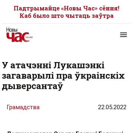
Падтрымайце «Новы Час» сёння!
Каб было што чытаць заўтра
У атачэнні Лукашэнкі
загаварылі пра ўкраінскіх
дыверсантаў
Грамадства
22.05.2022