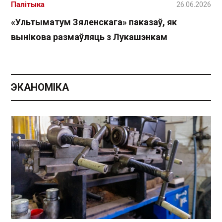
Палітыка
26.06.2026
«Ультыматум Зяленскага» паказаў, як
вынікова размаўляць з Лукашэнкам
ЭКАНОМІКА