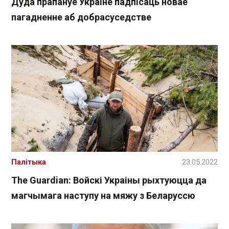
Дуда прапануе Украіне падпісаць новае
пагадненне аб добрасуседстве
Палітыка
23.05.2022
The Guardian: Войскі Украіны рыхтуюцца да
магчымага наступу на мяжу з Беларуссю