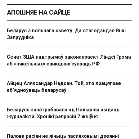
АПОШНЯЕ НА САЙЦЕ
Беларус з вольнага сьвету. Да стагодзьдзя Янкі
Запрудніка
Сенат ЗША падтрымаў законапраект Ліндсі Грэма
аб «пякельных» санкцыях супраць РФ
Айцец Аляксандар Надсан. Той, хто працягвае
аб'ядноўваць беларусаў
Беларусь запатрабавала ад Польшчы выдаць
журналіста. Хронікі рэпрэсій 7 жніўня
Палова расіян не лічыць паспяховымі дзеянні