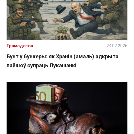
Грамадства
24.07.2026
Бунт у бункеры: як Хрэнін (амаль) адкрыта
пайшоў супраць Лукашэнкі