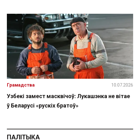
Грамадства
10.07.2026
Узбекі замест масквічоў: Лукашэнка не вітае
ў Беларусі «рускіх братоў»
ПАЛІТЫКА