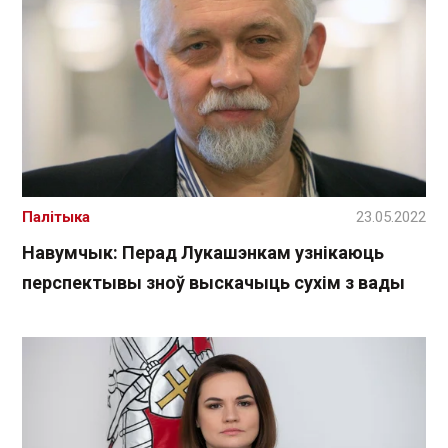
Палітыка
23.05.2022
Навумчык: Перад Лукашэнкам узнікаюць
перспектывы зноў выскачыць сухім з вады