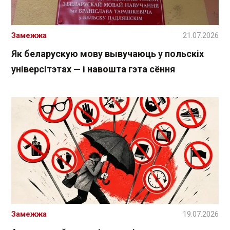
Замежжа
21.07.2026
Як беларускую мову вывучаюць у польскіх
універсітэтах — і навошта гэта сёння
Замежжа
19.07.2026