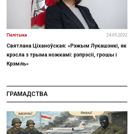
Палітыка
24.05.2022
Святлана Ціханоўская: «Рэжым Лукашэнкі, як
крэсла з трыма ножкамі: рэпрэсіі, грошы і
Крэмль»
ГРАМАДСТВА