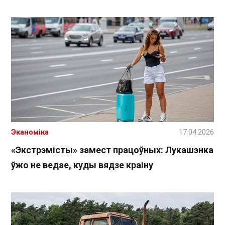
Эканоміка
17.04.2026
«Экстрэмісты» замест працоўных: Лукашэнка
ўжо не ведае, куды вядзе краіну