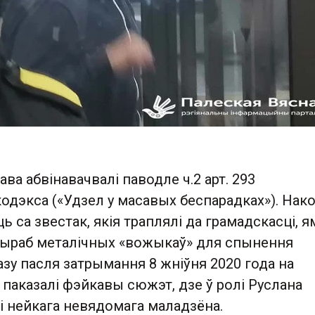
ва абвінавачвалі паводле ч.2 арт. 293
одэкса («Удзел у масавых беспарадках»). Нако
 са звестак, якія траплялі да грамадскасці, я
у выраб металічных «вожыкаў» для спынення
азу пасля затрымання 8 жніўня 2020 года на
паказалі фэйкавы сюжэт, дзе ў ролі Руслана
і нейкага невядомага маладзёна.