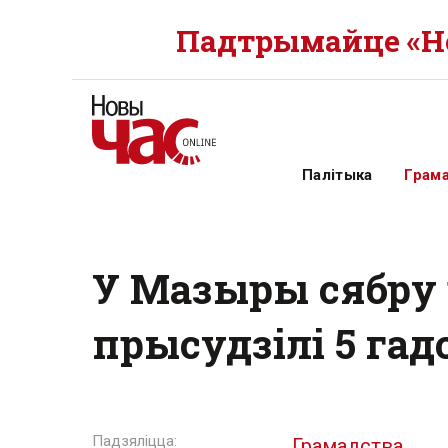
Падтрымайце «Но
Палітыка
Грам
У Мазыры сябру
прысудзілі 5 га
Грамадства