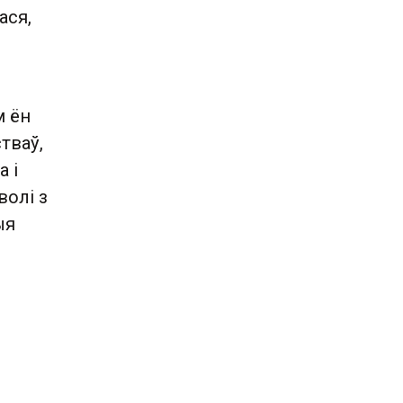
ася,
м ён
тваў,
а і
волі з
ыя