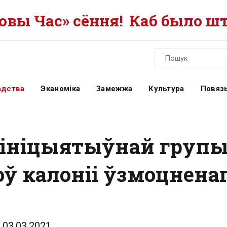
вы Час» сёння!
Каб было шт
адства
Эканоміка
Замежжа
Культура
Повязь
 ініцыятыўнай групы
доў калоніі ўзмоцнен
03.03.2021