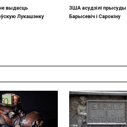
 не выдасць
ЗША асудзілі прысуды
оўскую Лукашэнку
Барысевіч і Сарокіну