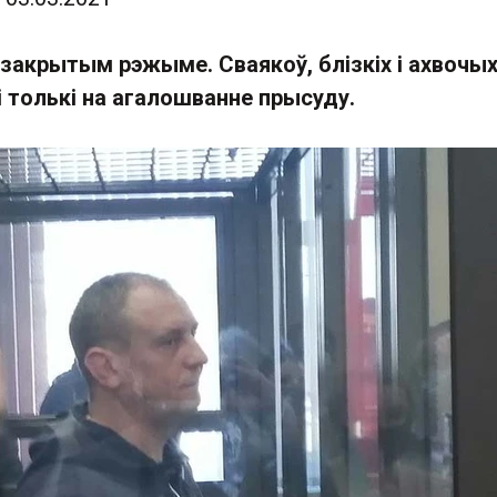
 закрытым рэжыме. Сваякоў, блізкіх і ахвочы
і толькі на агалошванне прысуду.