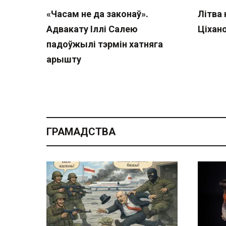
«Часам не да законаў».
Літва
Адвакату Іллі Салею
Ціхан
падоўжылі тэрмін хатняга
арышту
ГРАМАДСТВА