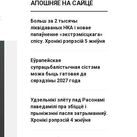
АПОШНЯЕ НА САЙЦЕ
х
Больш за 2 тысячы
ліквідаваных НКА і новае
папаўненне «экстрэмісцкага»
спісу. Хронікі рэпрэсій 5 жніўня
Еўрапейская
супрацьбалістычная сістэма
можа быць гатовая да
сярэдзіны 2027 года
Удзельнікі злёту пад Расонамі
паведамілі пра збіццё і
прыніжэнні пасля затрыманняў.
Хронікі рэпрэсій 4 жніўня