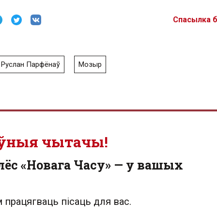
Спасылка 
Руслан Парфёнаў
Мозыр
ўныя чытачы!
лёс «Новага Часу» — у вашых
 працягваць пісаць для вас.