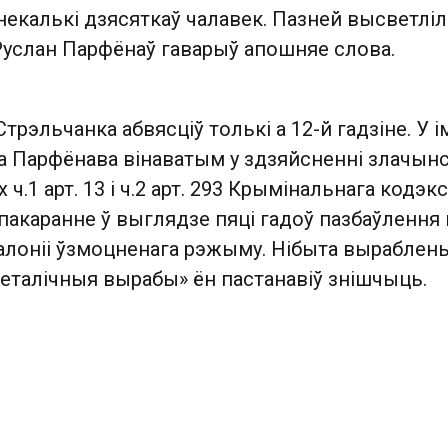
некалькі дзясяткаў чалавек. Пазней высветліл
Руслан Парфёнаў гаварыў апошняе слова.
трэльчанка абвясціў толькі а 12-й гадзіне. У і
а Парфёнава вінаватым у здзяйсненні злачынс
.1 арт. 13 і ч.2 арт. 293 Крымінальнага кодэкс
акаранне ў выглядзе пяці гадоў пазбаўлення 
алоніі ўзмоцненага рэжыму. Нібыта выраблен
талічныя вырабы» ён пастанавіў знішчыць.