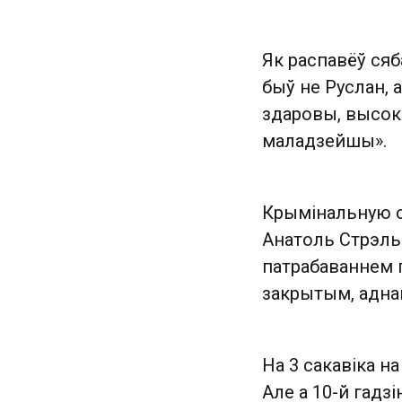
Як распавёў сяб
быў не Руслан, 
здаровы, высокі
маладзейшы».
Крымінальную с
Анатоль Стрэльч
патрабаваннем 
закрытым, аднак 
На 3 сакавіка н
Але а 10-й гадз