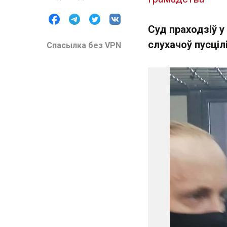
Суд праходзіў у
слухачоў пусціл
Спасылка без VPN