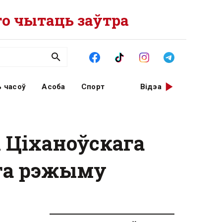
о чытаць заўтра
 часоў
Асоба
Спорт
Відэа
 Ціханоўскага
ага рэжыму