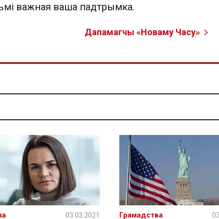
льмі важная ваша падтрымка.
Дапамагчы «Новаму Часу»
ка
03.03.2021
Грамадства
03