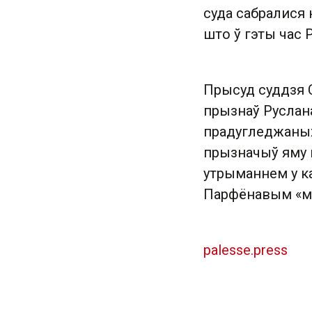
суда сабралися 
што ў гэты час 
Прысуд суддзя С
прызнаў Руслан
прадугледжаных ч
прызначыў яму п
утрыманнем у к
Парфёнавым «ме
palesse.press