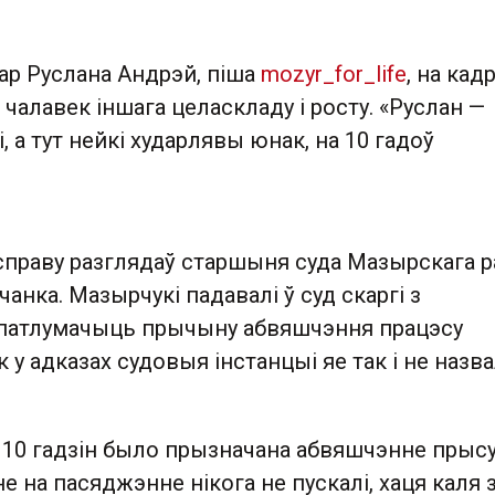
ар Руслана Андрэй, піша
mozyr_for_life
, на кад
а чалавек іншага целаскладу і росту. «Руслан —
, а тут нейкі хударлявы юнак, на 10 гадоў
праву разглядаў старшыня суда Мазырскага р
анка. Мазырчукі падавалі ў суд скаргі з
патлумачыць прычыну абвяшчэння працэсу
у адказах судовыя інстанцыі яе так і не назва
а 10 гадзін было прызначана абвяшчэнне прысу
іне на пасяджэнне нікога не пускалі, хаця каля