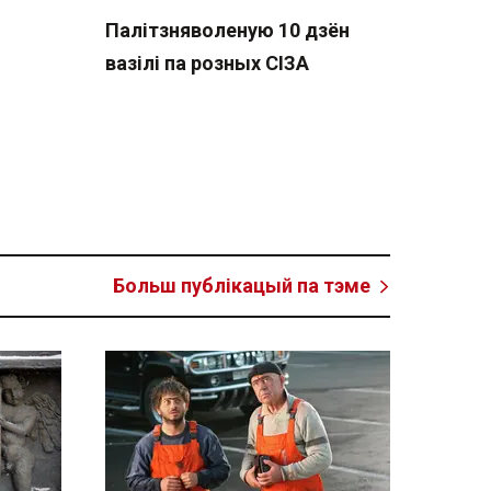
Палітзняволеную 10 дзён
вазілі па розных СІЗА
Больш публікацый па тэме