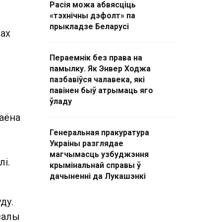
Расія можа абвясціць
«тэхнічны дэфолт» па
прыкладзе Беларусі
рах
Пераемнік без права на
памылку. Як Энвер Ходжа
пазбавіўся чалавека, які
павінен быў атрымаць яго
ўладу
аёна
Генеральная пракуратура
Украіны разглядае
магчымасць узбуджэння
лі.
крымінальнай справы ў
дачыненні да Лукашэнкі
ду.
 залы