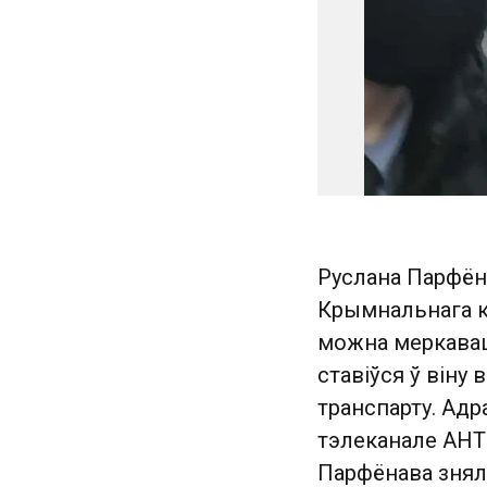
Руслана Парфёна
Крымнальнага к
можна меркаваць
ставіўся ў він
транспарту. Адр
тэлеканале АНТ 
Парфёнава знял