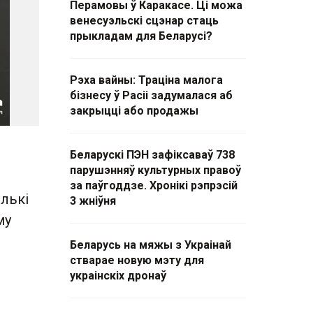
Перамовы ў Каракасе. Ці можа
венесуэльскі сцэнар стаць
прыкладам для Беларусі?
Рэха вайны: Траціна малога
бізнесу ў Расіі задумалася аб
закрыцці або продажы
Беларускі ПЭН зафіксаваў 738
парушэнняў культурных правоў
за паўгоддзе. Хронікі рэпрэсій
лькі
3 жніўня
му
Беларусь на мяжы з Украінай
стварае новую мэту для
украінскіх дронаў