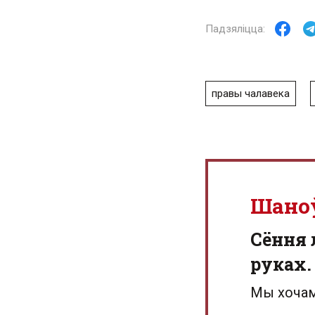
правы чалавека
Шано
Сёння 
руках.
Мы хочам