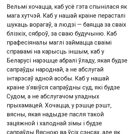
Вельмі хочацца, каб усё гэта спынілася як
мага хутчэй. Каб у нашай краіне перасталі
шукаць ворагаў, а людзі — баяцца за сваіх
блізкіх, сяброў, за сваю будучыню. Каб
прафесіяналы маглі займацца сваімі
справамі на карысць іншым, каб у
Беларусі нарэшце абралі ўладу, якая будзе
сапраўды народнай, а не абслугай
інтарэсаў адной асобы. Каб у нашай
краіне з’явіўся сапраўдны суд, які будзе
Судом, а не абслугачом уладных
прыхамацей. Хочацца, у рэшце рэшт,
вясны, якая надыдзе пасля такой
зацяжной і халоднай зімы і будзе
сапраўды Вясною ва ўсіх сэнсах, але як