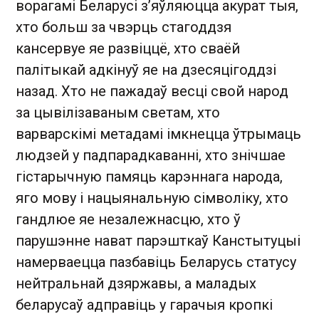
ворагамі Беларусі з’яўляюцца акурат тыя,
хто больш за чвэрць стагоддзя
кансервуе яе развіццё, хто сваёй
палітыкай адкінуў яе на дзесяцігоддзі
назад. Хто не пажадаў весці свой народ
за цывілізаваным светам, хто
варварскімі метадамі імкнецца ўтрымаць
людзей у падпарадкаванні, хто знічшае
гістарычную памяць карэннага народа,
яго мову і нацыянальную сімволіку, хто
гандлюе яе незалежнасцю, хто ў
парушэнне нават парэшткаў Канстытуцыі
намерваецца пазбавіць Беларусь статусу
нейтральнай дзяржавы, а маладых
беларусаў адправіць у гарачыя кропкі