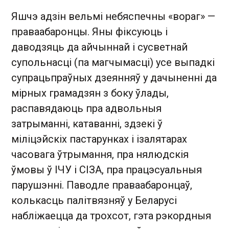
Яшчэ адзін вельмі небяспечны «вораг» —
праваабаронцы. Яны фіксуюць і
даводзяць да айчыннай і сусветнай
супольнасці (па магчымасці) усе выпадкі
супрацьпраўных дзеянняў у дачыненні да
мірных грамадзян з боку ўлады,
распавядаюць пра адвольныя
затрыманні, катаванні, здзекі ў
міліцэйскіх пастарунках і ізалятарах
часовага ўтрымання, пра нялюдскія
ўмовы ў ІЧУ і СІЗА, пра працэсуальныя
парушэнні. Паводле праваабаронцаў,
колькасць палітвязняў у Беларусі
набліжаецца да трохсот, гэта рэкордныя