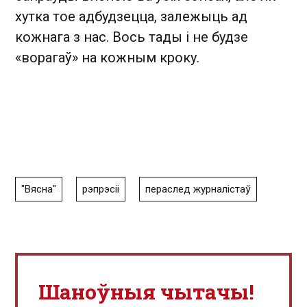
хутка тое адбудзецца, залежыць ад
кожнага з нас. Вось тады і не будзе
«ворагаў» на кожным кроку.
"Вясна"
рэпрэсіі
пераслед журналістаў
Шаноўныя чытачы!