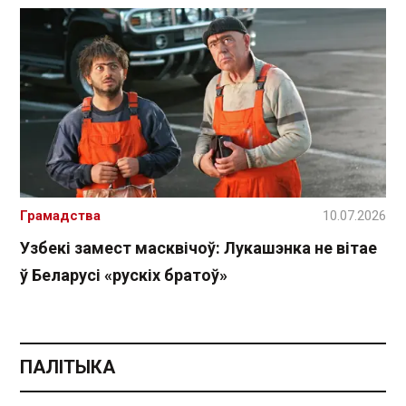
Грамадства
10.07.2026
Узбекі замест масквічоў: Лукашэнка не вітае
ў Беларусі «рускіх братоў»
ПАЛІТЫКА