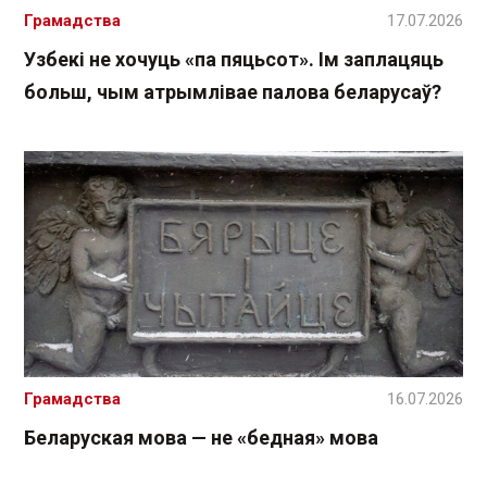
Грамадства
17.07.2026
Узбекі не хочуць «па пяцьсот». Ім заплацяць
больш, чым атрымлівае палова беларусаў?
Грамадства
16.07.2026
Беларуская мова — не «бедная» мова