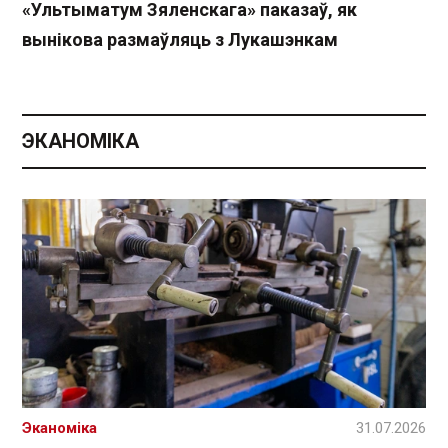
«Ультыматум Зяленскага» паказаў, як
вынікова размаўляць з Лукашэнкам
ЭКАНОМІКА
Эканоміка
31.07.2026