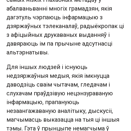
абалваньванні многіх грамадзян, якія
дагэтуль чэрпаюць інфармацыю з
дзяржаўных тэлеканалаў, радыёкропак ці
з афіцыйных друкаваных выданняў і
давяраюць ім па прычыне адсутнасці
альтэрнатывы.
Для іншых людзей і існуюць
недзяржаўныя медыя, якія імкнуцца
даводзіць сваім чытачам, гледачам і
слухачам праўдзівую нецэнзураваную
інфармацыю, прапануюць
незаангажаваную аналітыку, дыскусіі,
магчымасць выказацца на тыя ці іншыя
тэмы. Гэта ў прынцыпе немагчыма ў