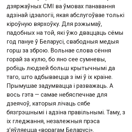
дзяржаўных СМІ ва ўмовах панавання
адзінай ідэалогіі, якая абслугоўвае толькі
кіроўную вярхоўку. Для рэжымаў,
падобных на той, які ўжо дваццаць сёмы
год пануе ў Беларусі, свабодныя медыя
горш за зброю. Вольнае слова сёння
горай за кулю, бо яно сее сумневы,
робіць людзей больш крытычнымі да
таго, што адбываецца з імі ў іх краіне.
Прымушае задумвацца і разважаць. А
вось гэта — самае небяспечнае для
дзеячоў, каторыя лічаць сябе
бязгрэшнымі і адзіна правільнымі. Таму, з
іх гледжання, незалежныя прэса
з’яўляецца «ворагам Беларусі».