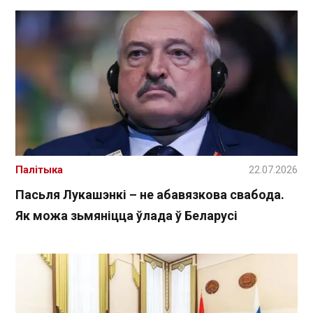
Палітыка
22.07.2026
Пасьля Лукашэнкі – не абавязкова свабода.
Як можа зьмяніцца ўлада ў Беларусі