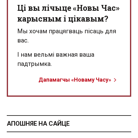
Ці вы лічыце «Новы Час»
карысным і цікавым?
Мы хочам працягваць пісаць для
вас.
І нам вельмі важная ваша
падтрымка.
Дапамагчы «Новаму Часу»
АПОШНЯЕ НА САЙЦЕ