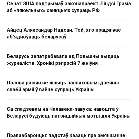
Сенат ЗША падтрымаў законапраект Ліндсі Грэма
аб «пякельных» санкцыях супраць РФ
Айцец Аляксандар Надсан. Той, хто працягвае
аб'ядноўваць беларусаў
Беларусь запатрабавала ад Польшчы выдаць
журналіста. Хронікі рэпрэсій 7 жніўня
Палова расіян не лічыць паспяховымі дзеянні
сваёй арміі ў вайне супраць Украіны
Са спадзевам на Чалавека-павука: навошта ў
Беларусі будуюць патэнцыйныя мэты для Украіны
Праваабаронцы: падстаў казаць пра змяншэнне