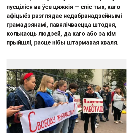
пусціліся ва ўсе цяжкія — спіс тых, каго
афіцыёз разглядае недабранадзейнымі
грамадзянамі, павялічваецца штодня,
колькасць людзей, да каго або за кім
прыйшлі, расце нібы штармавая хваля.