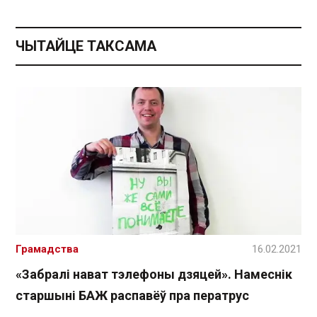
ЧЫТАЙЦЕ ТАКСАМА
Грамадства
16.02.2021
«Забралі нават тэлефоны дзяцей». Намеснік
старшыні БАЖ распавёў пра ператрус