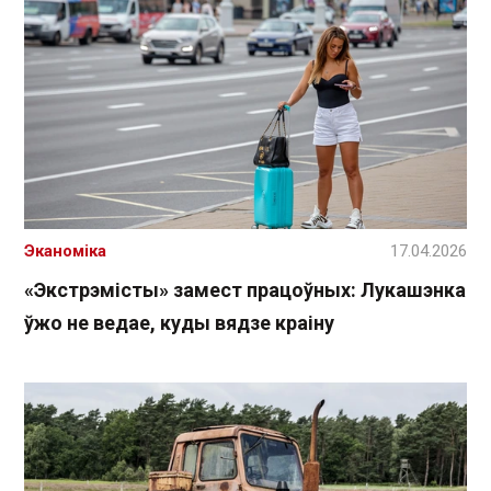
Эканоміка
17.04.2026
«Экстрэмісты» замест працоўных: Лукашэнка
ўжо не ведае, куды вядзе краіну