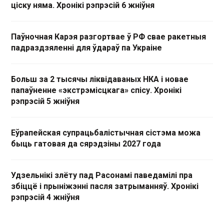
ціску няма. Хронікі рэпрэсій 6 жніўня
Паўночная Карэя разгортвае ў РФ свае ракетныя
падраздзяленні для ўдараў па Украіне
Больш за 2 тысячы ліквідаваных НКА і новае
папаўненне «экстрэмісцкага» спісу. Хронікі
рэпрэсій 5 жніўня
Еўрапейская супрацьбалістычная сістэма можа
быць гатовая да сярэдзіны 2027 года
Удзельнікі злёту пад Расонамі паведамілі пра
збіццё і прыніжэнні пасля затрыманняў. Хронікі
рэпрэсій 4 жніўня