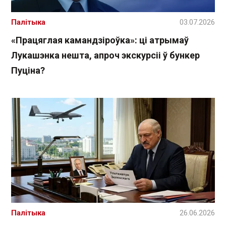
Палітыка
03.07.2026
«Працяглая камандзіроўка»: ці атрымаў
Лукашэнка нешта, апроч экскурсіі ў бункер
Пуціна?
Палітыка
26.06.2026