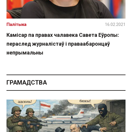
Палітыка
16.02.2021
Камісар па правах чалавека Савета Еўропы:
пераслед журналістаў і праваабаронцаў
непрымальны
ГРАМАДСТВА