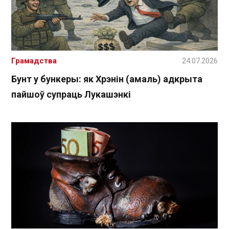
Грамадства
24.07.2026
Бунт у бункеры: як Хрэнін (амаль) адкрыта
пайшоў супраць Лукашэнкі