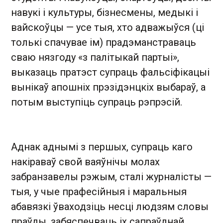
навукі і культуры, бізнесмены, медыкі і
вайскоўцы — усе тыя, хто адважыўся (ці
толькі спачувае ім) прадэманстраваць
сваю нязгоду «з палітыкай партыі»,
выказаць пратэст супраць фальсіфікацыі
вынікаў апошніх прэзідэнцкіх выбараў, а
потым выступіць супраць рэпрэсій.
Аднак аднымі з першых, супраць каго
накіраваў свой ваяўнічы молах
забранзавелы рэжым, сталі журналісты —
тыя, у чые прафесійныя і маральныя
абавязкі ўваходзіць несці людзям словы
праўды, забяспечваць іх сапраўднай