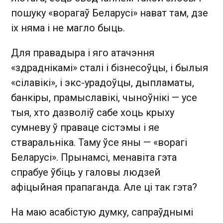
пошуку «ворагаў Беларусі» нават там, дзе
іх няма і не магло быць.
Для правадыра і яго атачэння
«здраднікамі» сталі і бізнесоўцы, і былыя
«сілавікі», і экс-урадоўцы, дыпламаты,
банкіры, прамыславікі, чыноўнікі — усе
тыя, хто дазволіў сабе хоць крыху
сумневу ў праваце сістэмы і яе
стваральніка. Таму ўсе яны — «ворагі
Беларусі». Прынамсі, менавіта гэта
спрабуе ўбіць у галовы людзей
афіцыйная прапаганда. Але ці так гэта?
На маю асабістую думку, сапраўднымі