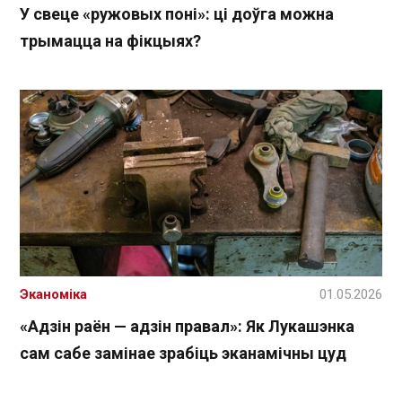
У свеце «ружовых поні»: ці доўга можна
трымацца на фікцыях?
Эканоміка
01.05.2026
«Адзін раён — адзін правал»: Як Лукашэнка
сам сабе замінае зрабіць эканамічны цуд