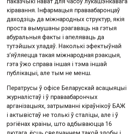
паказчыкі нават для часоў лукашэнкавага
кіравання. Інфармацыя праваабаронцаў
даходзіць да міжнародных структур, якія
проста вымушаны рэагаваць на гэтыя
абуральныя факты і апеляваць да
тутэйшых уладаў. Наколькі эфектыўнай
з’яўляецца такая міжнародная рэакцыя,
гэта ўжо справа іншая і тэма іншай
публікацыі, але тым не менш.
Ператрусы ў офісе Беларускай асацыяцыі
журналістаў і ў праваабарончых
арганізацыях, затрыманні кіраўнікоў БАЖ
і актывістаў не толькі ў сталіцы, але і ў
рэгіёнах краіны, што адбываюцца 16
лютага, ёсць сведчаннем такой злобы і