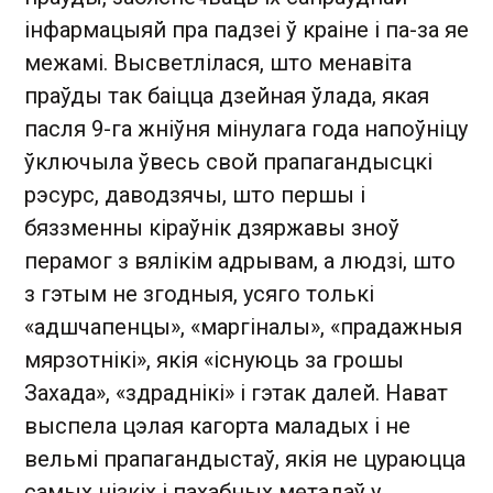
інфармацыяй пра падзеі ў краіне і па-за яе
межамі. Высветлілася, што менавіта
праўды так баіцца дзейная ўлада, якая
пасля 9-га жніўня мінулага года напоўніцу
ўключыла ўвесь свой прапагандысцкі
рэсурс, даводзячы, што першы і
бяззменны кіраўнік дзяржавы зноў
перамог з вялікім адрывам, а людзі, што
з гэтым не згодныя, усяго толькі
«адшчапенцы», «маргіналы», «прадажныя
мярзотнікі», якія «існуюць за грошы
Захада», «здраднікі» і гэтак далей. Нават
выспела цэлая кагорта маладых і не
вельмі прапагандыстаў, якія не цураюцца
самых нізкіх і пахабных метадаў у