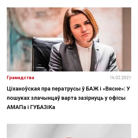
Грамадства
16.02.2021
Ціханоўская пра ператрусы ў БАЖ і «Вясне»: У
пошуках злачынцаў варта зазірнуць у офісы
АМАПа і ГУБАЗіКа