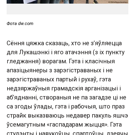
Фота dw.com
Сёння цяжка сказаць, хто не з’яўляецца
для Лукашэнкі і яго атачэння (з іх пункту
гледжання) ворагам. Гэта і класічныя
апазіцыянеры з зарэгістраваных і не
зарэгістраваных партый і рухаў, гэта
недзяржаўныя грамадскія арганізацыі і
аб’яднанні, створаныя не па загадзе ці не
са згоды ўлады, гэта і рабочыя, што праз
страйк выказваюць недавер пакуль яшчэ
ўсемагутным «гаспадарам жыцця». Гэта
студэнты і навукоўцы, спартоўцы, дзеячы