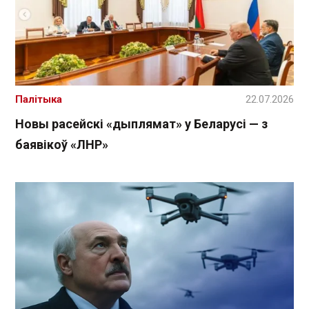
Палітыка
22.07.2026
Новы расейскі «дыплямат» у Беларусі — з
баявікоў «ЛНР»