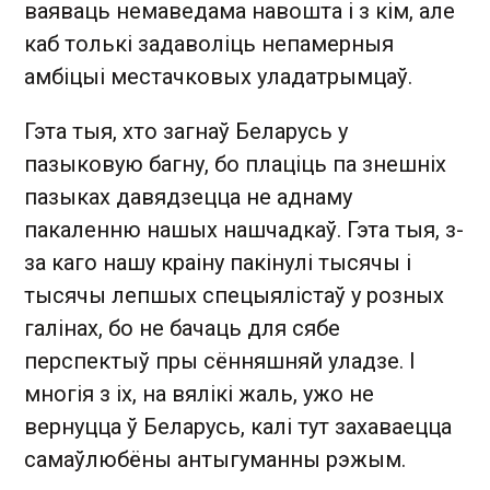
ваяваць немаведама навошта і з кім, але
каб толькі задаволіць непамерныя
амбіцыі местачковых уладатрымцаў.
Гэта тыя, хто загнаў Беларусь у
пазыковую багну, бо плаціць па знешніх
пазыках давядзецца не аднаму
пакаленню нашых нашчадкаў. Гэта тыя, з-
за каго нашу краіну пакінулі тысячы і
тысячы лепшых спецыялістаў у розных
галінах, бо не бачаць для сябе
перспектыў пры сённяшняй уладзе. І
многія з іх, на вялікі жаль, ужо не
вернуцца ў Беларусь, калі тут захаваецца
самаўлюбёны антыгуманны рэжым.