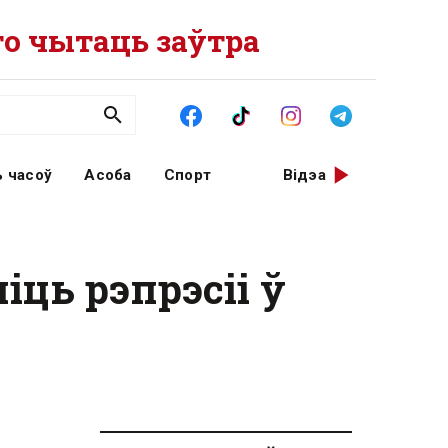
о чытаць заўтра
 часоў
Асоба
Спорт
Відэа
ць рэпрэсіі ў