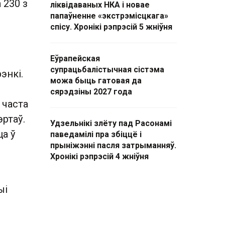
 230 з
ліквідаваных НКА і новае
папаўненне «экстрэмісцкага»
спісу. Хронікі рэпрэсій 5 жніўня
Еўрапейская
супрацьбалістычная сістэма
энкі.
можа быць гатовая да
сярэдзіны 2027 года
 часта
ртаў.
Удзельнікі злёту пад Расонамі
ца ў
паведамілі пра збіццё і
прыніжэнні пасля затрыманняў.
Хронікі рэпрэсій 4 жніўня
ыі