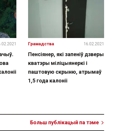
.02.2021
Грамадства
16.02.2021
ачыў.
Пенсіянер, які запеніў дзверы
ова
кватэры міліцыянеркі і
калоніі
паштовую скрыню, атрымаў
1,5 года калоніі
Больш публікацый па тэме