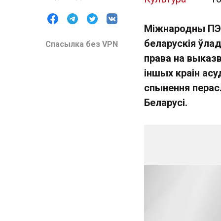
Міжнародны ПЭН
беларускія ўлад
Спасылка без VPN
права на выказ
іншых краін асу
спынення перасл
Беларусі.