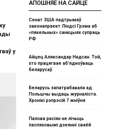
АПОШНЯЕ НА САЙЦЕ
Сенат ЗША падтрымаў
ку
законапраект Ліндсі Грэма аб
«пякельных» санкцыях супраць
рады
РФ
тваў у
Айцец Аляксандар Надсан. Той,
хто працягвае аб'ядноўваць
беларусаў
Беларусь запатрабавала ад
Польшчы выдаць журналіста.
Хронікі рэпрэсій 7 жніўня
Палова расіян не лічыць
паспяховымі дзеянні сваёй