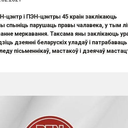
-цэнтр і ПЭН-цэнтры 45 краін заклікаюць
ы спыніць парушаць правы чалавека, у тым лі
ванне меркавання. Таксама яны заклікаюць у
дзіць дзеянні беларускіх уладаў і патрабаваць
еду пісьменнікаў, мастакоў і дзеячаў мастац