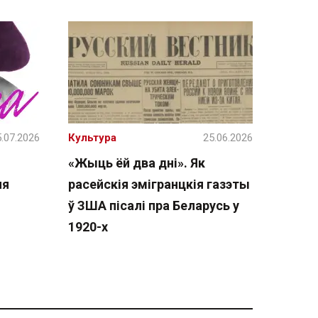
.07.2026
Культура
25.06.2026
«Жыць ёй два дні». Як
ня
расейскія эмігранцкія газэты
ў ЗША пісалі пра Беларусь у
1920-х