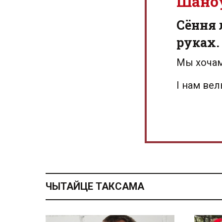
Шано
Сёння 
руках.
Мы хочам
І нам ве
ЧЫТАЙЦЕ ТАКСАМА