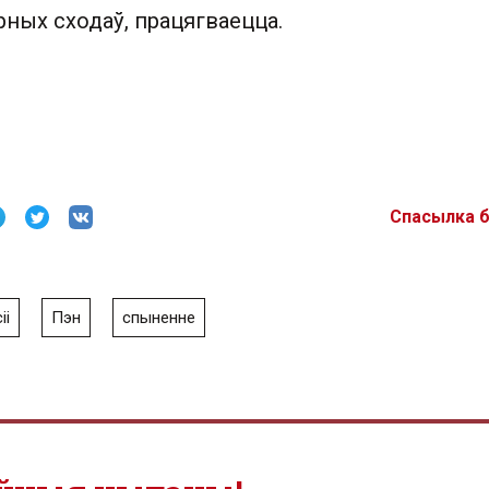
рных сходаў, працягваецца.
Спасылка 
іі
Пэн
спыненне