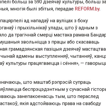
пелі больш за 590 дзеячаў культуры, больш за
ныя, многія былі збітыя, перадае
REFORM.by
.
 пацярпелі ад нападаў на вуліцах з боку
ганаў і прыхільнікаў улады, што ў адным з
о да трагічнай смерці мастака рамана Бандар
мушаныя звольніцца з працы або скасаваць
ная грамадзянская пазіцыя дзеячаў мастацтва
ычынай адмены выступленняў, чытанняў, канцэ
ў культуры працягваецца і сёння», — гаворыц
начаюць, што маштаб рэпрэсій супраць
ъяўляецца беспрэцэдэнтным у сучаснай гістор
казваюць занепакоенасць тым, што пераслед
мастакоў, якія адстойваюць права на свабоду