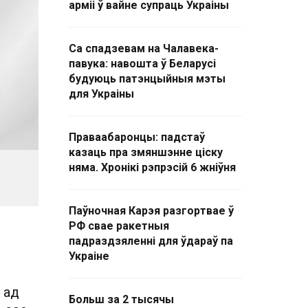
арміі ў вайне супраць Украіны
Са спадзевам на Чалавека-
павука: навошта ў Беларусі
будуюць патэнцыйныя мэты
для Украіны
Праваабаронцы: падстаў
казаць пра змяншэнне ціску
няма. Хронікі рэпрэсій 6 жніўня
Паўночная Карэя разгортвае ў
РФ свае ракетныя
падраздзяленні для ўдараў па
Украіне
 ад
Больш за 2 тысячы