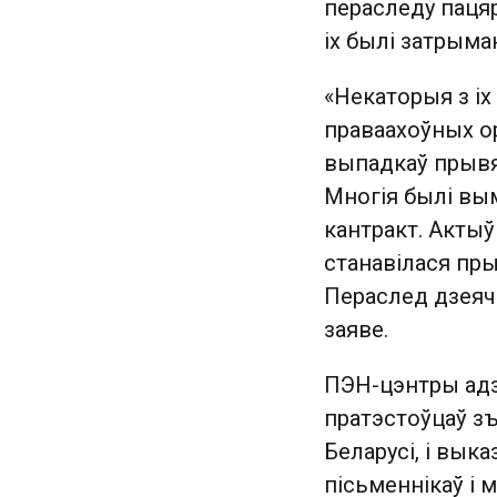
пераследу пацяр
іх былі затрыма
«Некаторыя з іх
праваахоўных ор
выпадкаў прывял
Многія былі вы
кантракт. Актыў
станавілася пр
Пераслед дзеяча
заяве.
ПЭН-цэнтры адз
пратэстоўцаў з
Беларусі, і вы
пісьменнікаў і 