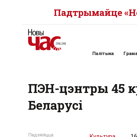
Падтрымайце «Но
Палітыка
Грам
ПЭН-цэнтры 45 кр
Беларусі
Культура
16