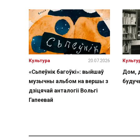
Культура
20.07.2026
Культу
«Сьпеўнік багоўкі»: выйшаў
Дом, 
музычны альбом на вершы з
буду
дзіцячай анталогіі Вольгі
Гапеевай