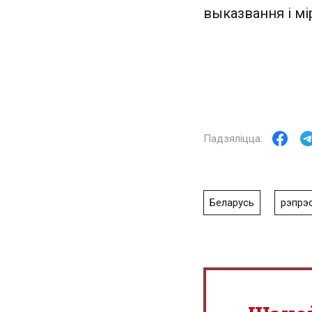
выказвання і мі
Беларусь
рэпрэс