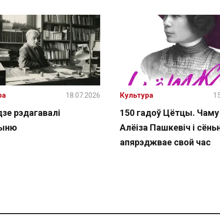
ра
18.07.2026
Культура
15
дзе рэдагавалі
150 гадоў Цётцы. Чаму
чыню
Алёіза Пашкевіч і сёнь
апярэджвае свой час