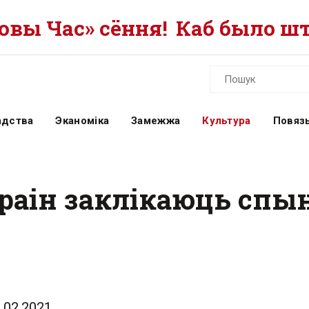
вы Час» сёння!
Каб было шт
адства
Эканоміка
Замежжа
Культура
Повязь
аін заклікаюць спыні
.02.2021