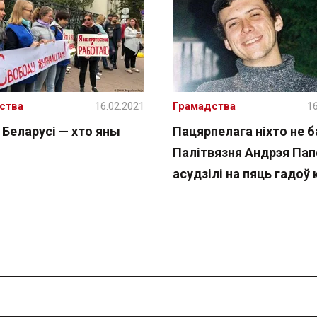
ства
16.02.2021
Грамадства
16
 Беларусі — хто яны
Пацярпелага ніхто не б
Палітвязня Андрэя Пап
асудзілі на пяць гадоў 