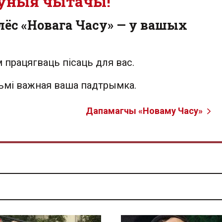
ўныя чытачы!
лёс «Новага Часу» — у вашых
 працягваць пісаць для вас.
льмі важная ваша падтрымка.
Дапамагчы «Новаму Часу»