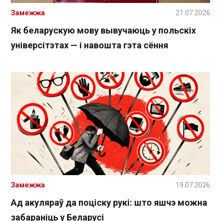
Замежжа
21.07.2026
Як беларускую мову вывучаюць у польскіх
універсітэтах — і навошта гэта сёння
Замежжа
19.07.2026
Ад акуляраў да поціску рукі: што яшчэ можна
забараніць у Беларусі