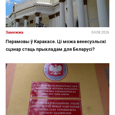
Замежжа
04.08.2026
Перамовы ў Каракасе. Ці можа венесуэльскі
сцэнар стаць прыкладам для Беларусі?