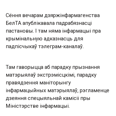
Сёння вечарам дзяржінфармагенства
БелТА апублікавала падрабязнасці
пастановы. І там няма інфармацыі пра
крымінальную адказнасць для
падпісчыкаў тэлеграм-каналаў.
Там гаворыцца аб парадку прызнання
матэрыялаў экстрэмісцкімі, парадку
правядзення маніторынгу
інфармацыйных матэрыялаў, рэгламенце
дзеяння спецыяльнай камісіі пры
Міністэрстве інфармацыі.