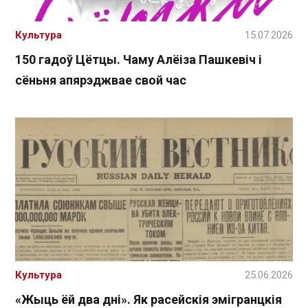
Культура
15.07.2026
150 гадоў Цётцы. Чаму Алёіза Пашкевіч і
сёньня апярэджвае свой час
Культура
25.06.2026
«Жыць ёй два дні». Як расейскія эмігранцкія