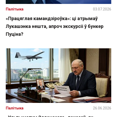
Палітыка
03.07.2026
«Працяглая камандзіроўка»: ці атрымаў
Лукашэнка нешта, апроч экскурсіі ў бункер
Пуціна?
Палітыка
26.06.2026