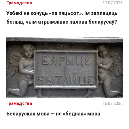
Грамадства
17.07.2026
Узбекі не хочуць «па пяцьсот». Ім заплацяць
больш, чым атрымлівае палова беларусаў?
Грамадства
16.07.2026
Беларуская мова — не «бедная» мова