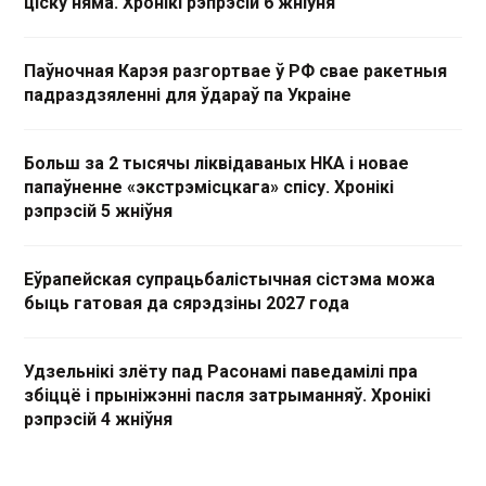
ціску няма. Хронікі рэпрэсій 6 жніўня
Паўночная Карэя разгортвае ў РФ свае ракетныя
падраздзяленні для ўдараў па Украіне
Больш за 2 тысячы ліквідаваных НКА і новае
папаўненне «экстрэмісцкага» спісу. Хронікі
рэпрэсій 5 жніўня
Еўрапейская супрацьбалістычная сістэма можа
быць гатовая да сярэдзіны 2027 года
Удзельнікі злёту пад Расонамі паведамілі пра
збіццё і прыніжэнні пасля затрыманняў. Хронікі
рэпрэсій 4 жніўня