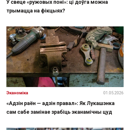
У свеце «ружовых поні»: ці доўга можна
трымацца на фікцыях?
Эканоміка
01.05.2026
«Адзін раён — адзін правал»: Як Лукашэнка
сам сабе замінае зрабіць эканамічны цуд