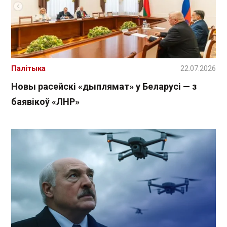
Палітыка
22.07.2026
Новы расейскі «дыплямат» у Беларусі — з
баявікоў «ЛНР»