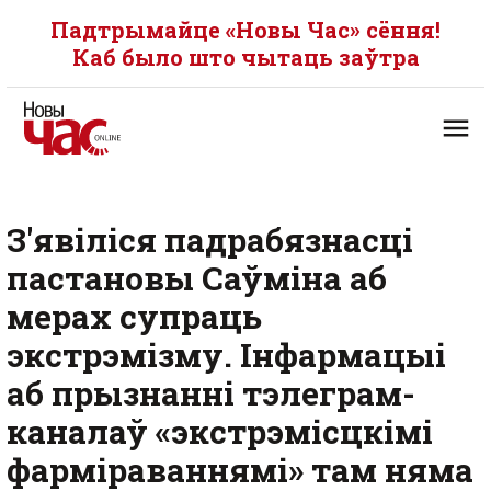
Падтрымайце «Новы Час» сёння!
Каб было што чытаць заўтра
З'явіліся падрабязнасці
пастановы Саўміна аб
мерах супраць
экстрэмізму. Інфармацыі
аб прызнанні тэлеграм-
каналаў «экстрэмісцкімі
фарміраваннямі» там няма