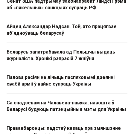
Сенат ЗША падтрымаў законапраект Ліндсі Грэма
аб «пякельных» санкцыях супраць РФ
Айцец Аляксандар Надсан. Той, хто працягвае
аб'ядноўваць беларусаў
Беларусь запатрабавала ад Польшчы выдаць
журналіста. Хронікі рэпрэсій 7 жніўня
Палова расіян не лічыць паспяховымі дзеянні
сваёй арміі ў вайне супраць Украіны
Са спадзевам на Чалавека-павука: навошта ў
Беларусі будуюць патэнцыйныя мэты для Украіны
Праваабаронцы: падстаў казаць пра змяншэнне