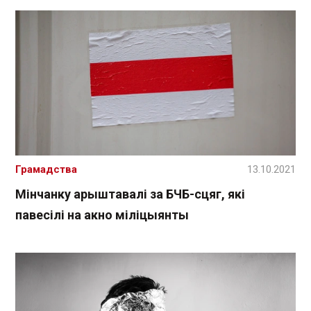
Грамадства
13.10.2021
Мінчанку арыштавалі за БЧБ-сцяг, які
павесілі на акно міліцыянты