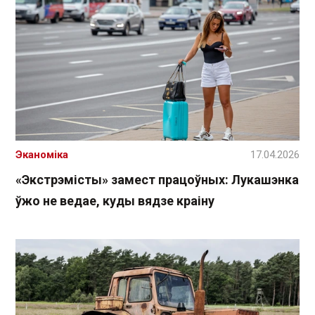
Эканоміка
17.04.2026
«Экстрэмісты» замест працоўных: Лукашэнка
ўжо не ведае, куды вядзе краіну