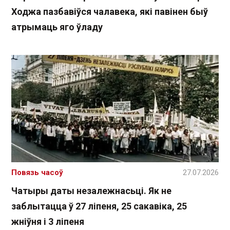
Ходжа пазбавіўся чалавека, які павінен быў
атрымаць яго ўладу
Повязь часоў
27.07.2026
Чатыры даты незалежнасьці. Як не
заблытацца ў 27 ліпеня, 25 сакавіка, 25
жніўня і 3 ліпеня