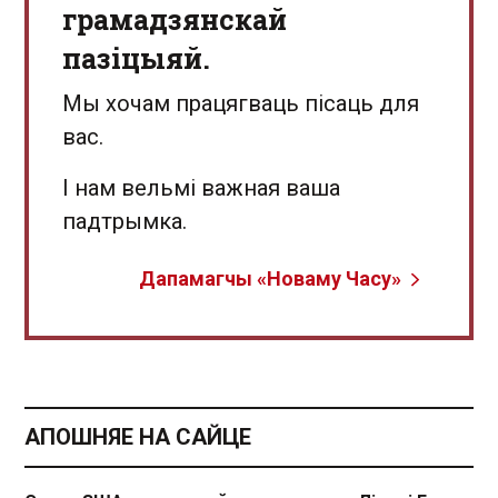
грамадзянскай
пазіцыяй.
Мы хочам працягваць пісаць для
вас.
І нам вельмі важная ваша
падтрымка.
Дапамагчы «Новаму Часу»
АПОШНЯЕ НА САЙЦЕ