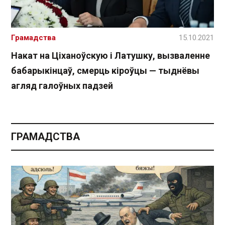
Грамадства
15.10.2021
Накат на Ціханоўскую і Латушку, вызваленне
бабарыкінцаў, смерць кіроўцы — тыднёвы
агляд галоўных падзей
ГРАМАДСТВА