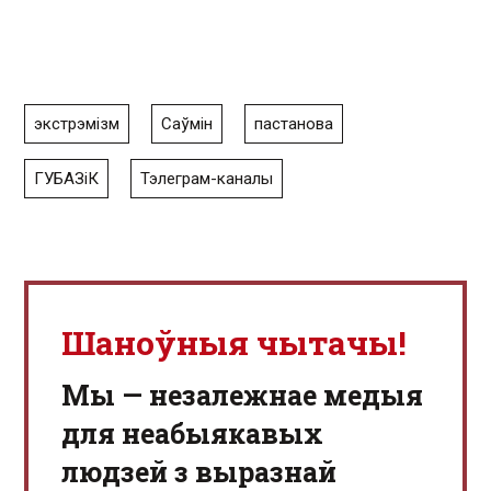
экстрэмізм
Саўмін
пастанова
ГУБАЗіК
Тэлеграм-каналы
Шаноўныя чытачы!
Мы — незалежнае медыя
для неабыякавых
людзей з выразнай