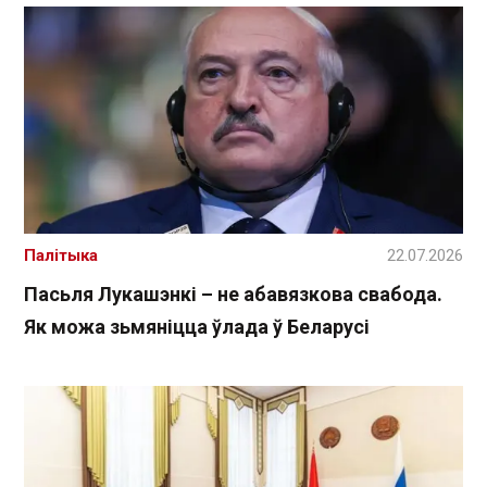
Палітыка
22.07.2026
Пасьля Лукашэнкі – не абавязкова свабода.
Як можа зьмяніцца ўлада ў Беларусі