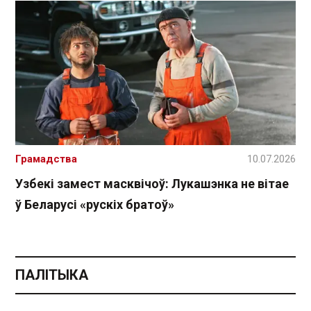
Грамадства
10.07.2026
Узбекі замест масквічоў: Лукашэнка не вітае
ў Беларусі «рускіх братоў»
ПАЛІТЫКА