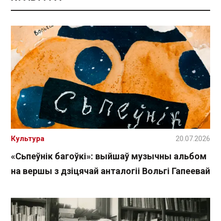
Культура
20.07.2026
«Сьпеўнік багоўкі»: выйшаў музычны альбом
на вершы з дзіцячай анталогіі Вольгі Гапеевай