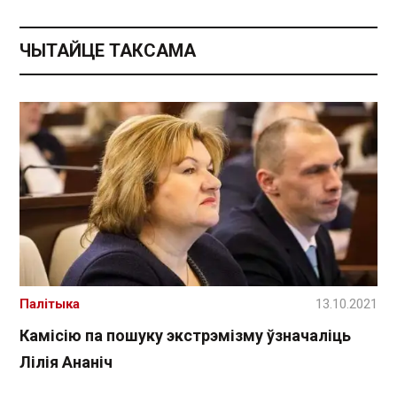
ЧЫТАЙЦЕ ТАКСАМА
Палітыка
13.10.2021
Камісію па пошуку экстрэмізму ўзначаліць
Лілія Ананіч