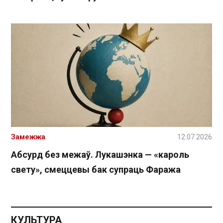
Замежжа
12.07.2026
Абсурд без межаў. Лукашэнка — «кароль
свету», смеццевы бак супраць Фаража
КУЛЬТУРА