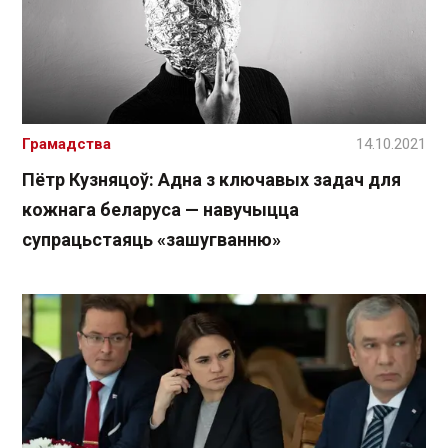
Грамадства
14.10.2021
Пётр Кузняцоў: Адна з ключавых задач для
кожнага беларуса — навучыцца
супрацьстаяць «зашугванню»