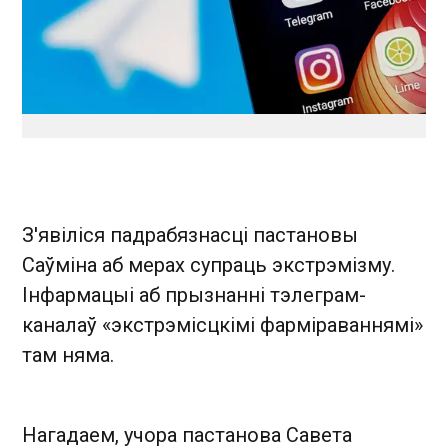
З'явіліся падрабязнасці пастановы
Саўміна аб мерах супраць экстрэмізму.
Інфармацыі аб прызнанні тэлеграм-
каналаў «экстрэмісцкімі фарміраваннямі»
там няма.
Нагадаем, учора пастанова Савета