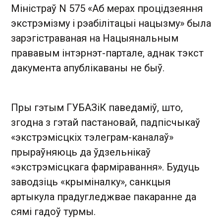
Міністраў N 575 «Аб мерах процідзеяння
экстрэмізму і рэабілітацыі нацызму» была
зарэгістраваная на Нацыянальным
прававым інтэрнэт-партале, аднак тэкст
дакумента апублікаваны не быў.
Пры гэтым ГУБАЗіК паведаміў, што,
згодна з гэтай пастановай, падпісчыкаў
«экстрэмісцкіх тэлеграм-каналаў»
прыраўняюць да ўдзельнікаў
«экстрэмісцкага фарміравання». Будуць
заводзіць «крыміналку», санкцыя
артыкула прадугледжвае пакаранне да
сямі гадоў турмы.