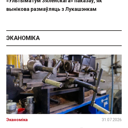
«Ультыматум Зяленскага» паказаў, як
вынікова размаўляць з Лукашэнкам
ЭКАНОМІКА
Эканоміка
31.07.2026