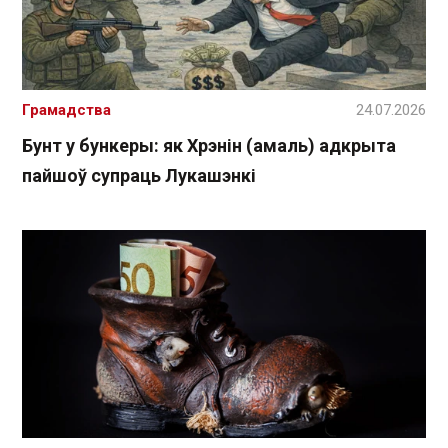
Грамадства
24.07.2026
Бунт у бункеры: як Хрэнін (амаль) адкрыта
пайшоў супраць Лукашэнкі