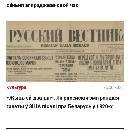
сёньня апярэджвае свой час
Культура
25.06.2026
«Жыць ёй два дні». Як расейскія эмігранцкія
газэты ў ЗША пісалі пра Беларусь у 1920-х