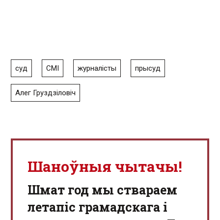
суд
СМІ
журналісты
прысуд
Алег Груздзіловіч
Шаноўныя чытачы!
Шмат год мы ствараем
летапіс грамадскага і