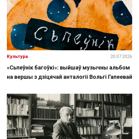
Культура
20.07.2026
«Сьпеўнік багоўкі»: выйшаў музычны альбом
на вершы з дзіцячай анталогіі Вольгі Гапеевай