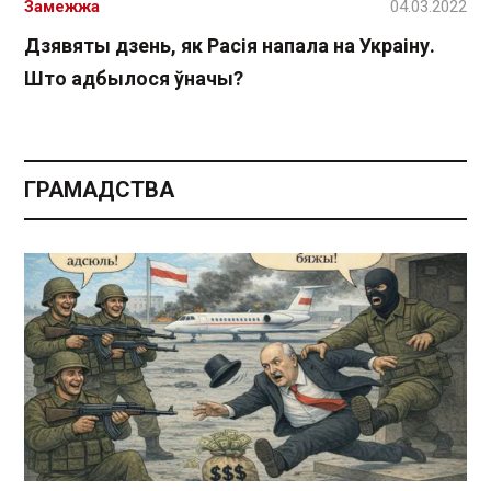
Замежжа
04.03.2022
Дзявяты дзень, як Расія напала на Украіну.
Што адбылося ўначы?
ГРАМАДСТВА