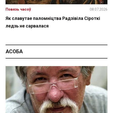
Повязь часоў
08.07.2026
Як славутае паломніцтва Радзівіла Сіроткі
ледзь не сарвалася
АСОБА