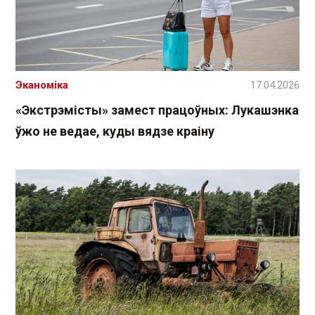
Эканоміка
17.04.2026
«Экстрэмісты» замест працоўных: Лукашэнка
ўжо не ведае, куды вядзе краіну