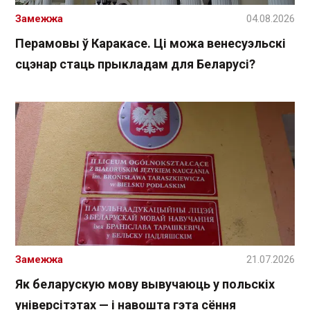
Замежжа
04.08.2026
Перамовы ў Каракасе. Ці можа венесуэльскі
сцэнар стаць прыкладам для Беларусі?
Замежжа
21.07.2026
Як беларускую мову вывучаюць у польскіх
універсітэтах — і навошта гэта сёння