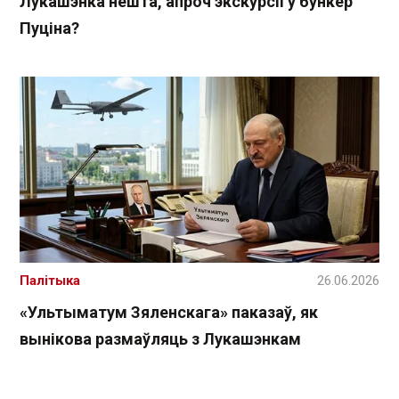
Лукашэнка нешта, апроч экскурсіі ў бункер
Пуціна?
Палітыка
26.06.2026
«Ультыматум Зяленскага» паказаў, як
вынікова размаўляць з Лукашэнкам