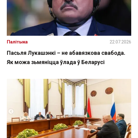
Палітыка
22.07.2026
Пасьля Лукашэнкі – не абавязкова свабода.
Як можа зьмяніцца ўлада ў Беларусі