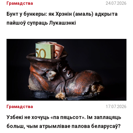
Грамадства
24.07.2026
Бунт у бункеры: як Хрэнін (амаль) адкрыта
пайшоў супраць Лукашэнкі
Грамадства
17.07.2026
Узбекі не хочуць «па пяцьсот». Ім заплацяць
больш, чым атрымлівае палова беларусаў?