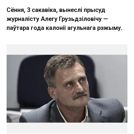
Сёння, 3 сакавіка, вынеслі прысуд
журналісту Алегу Грузьдзіловічу —
паўтара года калоніі агульнага рэжыму.