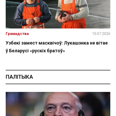
Грамадства
10.07.2026
Узбекі замест масквічоў: Лукашэнка не вітае
ў Беларусі «рускіх братоў»
ПАЛІТЫКА