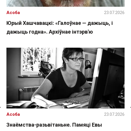
Асоба
23.07.2026
Юрый Хашчавацкі: «Галоўнае — дажыць, і
дажыць годна». Архіўнае інтэрв'ю
Спасылка без VPN
Асоба
23.07.2026
Знаёмства-разьвітаньне. Памяці Евы