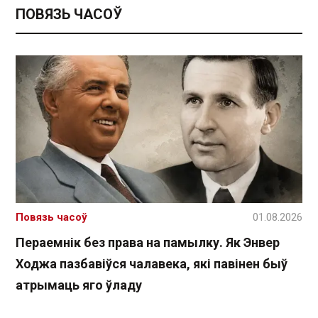
ПОВЯЗЬ ЧАСОЎ
Повязь часоў
01.08.2026
Пераемнік без права на памылку. Як Энвер
Ходжа пазбавіўся чалавека, які павінен быў
атрымаць яго ўладу