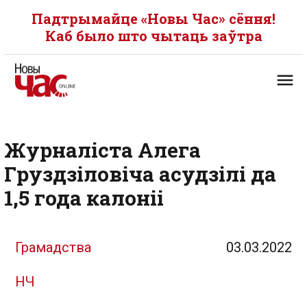
Падтрымайце «Новы Час» сёння!
Каб было што чытаць заўтра
Журналіста Алега
Груздзіловіча асудзілі да
1,5 года калоніі
Грамадства
03.03.2022
НЧ