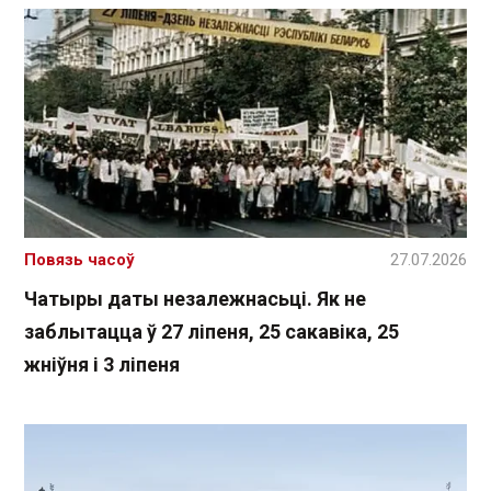
Повязь часоў
27.07.2026
Чатыры даты незалежнасьці. Як не
заблытацца ў 27 ліпеня, 25 сакавіка, 25
жніўня і 3 ліпеня