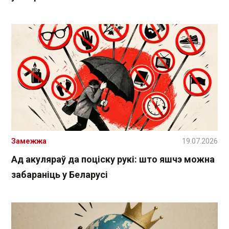
Замежжа
19.07.2026
Ад акуляраў да поціску рукі: што яшчэ можна
забараніць у Беларусі