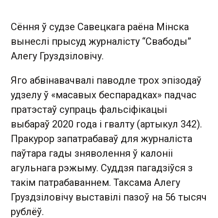
Сёння ў судзе Савецкага раёна Мінска
вынеслі прысуд журналісту “Свабоды”
Алегу Груздзіловічу.
Яго абвінавачвалі паводле трох эпізодаў
удзелу ў «масавых беспарадках» падчас
пратэстаў супраць фальсіфікацыі
выбараў 2020 года і гвалту (артыкул 342).
Пракурор запатрабаваў для журналіста
паўтара гады зняволення ў калоніі
агульнага рэжыму. Суддзя пагадзіўся з
такім патрабаваннем. Таксама Алегу
Груздзіловічу выставілі пазоў на 56 тысяч
рублёў.