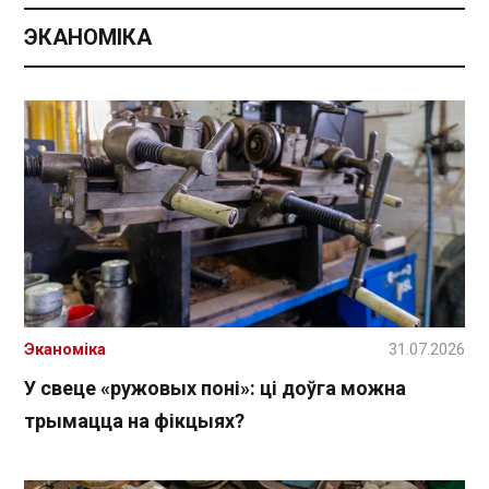
ЭКАНОМІКА
Эканоміка
31.07.2026
У свеце «ружовых поні»: ці доўга можна
трымацца на фікцыях?