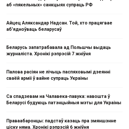
аб «пякельных» санкцыях супраць РФ
Айцец Аляксандар Надсан. Той, хто працягвае
аб'ядноўваць беларусаў
Беларусь запатрабавала ад Польшчы выдаць
журналіста. Хронікі рэпрэсій 7 жніўня
Палова расіян не лічыць паспяховымі дзеянні
сваёй арміі ў вайне супраць Украіны
Са спадзевам на Чалавека-павука: навошта ў
Беларусі будуюць патэнцыйныя мэты для Украіны
Праваабаронцы: падстаў казаць пра змяншэнне
ціску няма. Хронікі рэпрэсій 6 жніўня