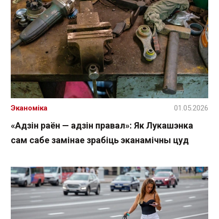
Эканоміка
01.05.2026
«Адзін раён — адзін правал»: Як Лукашэнка
сам сабе замінае зрабіць эканамічны цуд