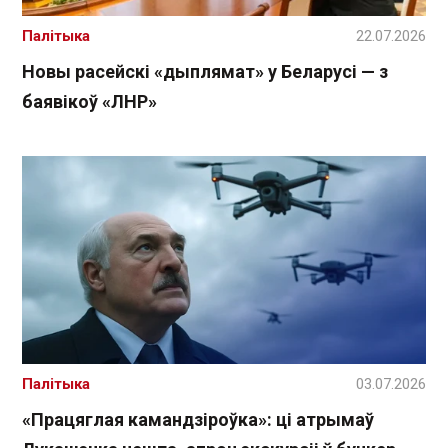
Палітыка
22.07.2026
Новы расейскі «дыплямат» у Беларусі — з
баявікоў «ЛНР»
Палітыка
03.07.2026
«Працяглая камандзіроўка»: ці атрымаў