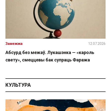
Замежжа
12.07.2026
Абсурд без межаў. Лукашэнка — «кароль
свету», смеццевы бак супраць Фаража
КУЛЬТУРА