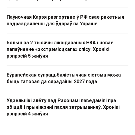
Паўночная Карэя разгортвае ў РФ свае ракетныя
падраздзяленні для ўдараў па Украіне
Больш за 2 тысячы ліквідаваных НКА і новае
папаўненне «экстрэмісцкага» спісу. Хронікі
рэпрэсій 5 жніўня
Еўрапейская супрацьбалістычная сістэма можа
быць гатовая да сярэдзіны 2027 года
Удзельнікі злёту пад Расонамі паведамілі пра
збіццё і прыніжэнні пасля затрыманняў. Хронікі
рэпрэсій 4 жніўня