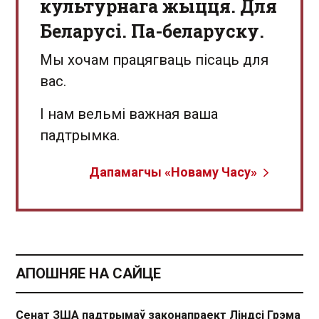
культурнага жыцця. Для
Беларусі. Па-беларуску.
Мы хочам працягваць пісаць для
вас.
І нам вельмі важная ваша
падтрымка.
Дапамагчы «Новаму Часу»
АПОШНЯЕ НА САЙЦЕ
Сенат ЗША падтрымаў законапраект Ліндсі Грэма