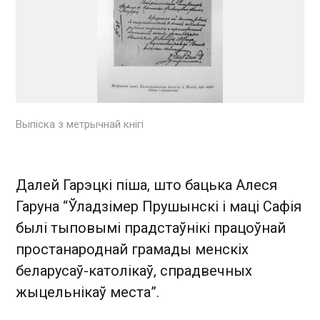
Выпіска з метрычнай кнігі
Далей Гарэцкі піша, што бацька Алеся
Гаруна “Ўладзімер Прушынскі і маці Сафія
былі тыповымі прадстаўнікі працоўнай
простанароднай грамады менскіх
беларусаў-католікаў, спрадвечных
жыцельнікаў места”.