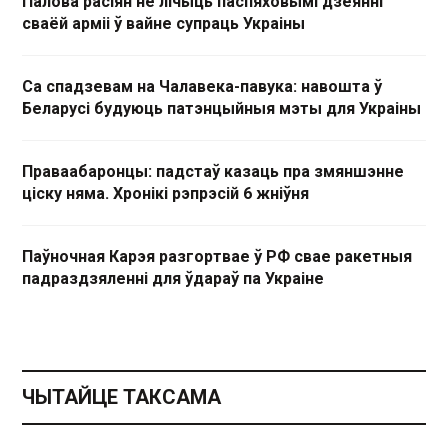
Палова расіян не лічыць паспяховымі дзеянні
сваёй арміі ў вайне супраць Украіны
Са спадзевам на Чалавека-павука: навошта ў
Беларусі будуюць патэнцыйныя мэты для Украіны
Праваабаронцы: падстаў казаць пра змяншэнне
ціску няма. Хронікі рэпрэсій 6 жніўня
Паўночная Карэя разгортвае ў РФ свае ракетныя
падраздзяленні для ўдараў па Украіне
ЧЫТАЙЦЕ ТАКСАМА