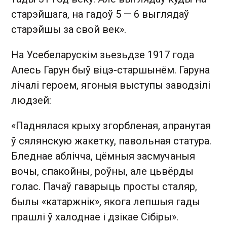
старэйшага, на гадоў 5 — 6 выглядаў
старэйшы за свой век».
На Усебеларускім зьезьдзе 1917 года
Алесь Гарун быў віцэ-старшынём. Гаруна
лічалі героем, ягоныя выступы заводзілі
людзей:
«Паднялася крыху згорбленая, апранутая
ў сялянскую жакетку, павольная статура.
Бледнае аблiчча, цёмныя засмучаныя
вочы, спакойны, роўны, але цьвёрды
голас. Пачаў гаварыць просты сталяр,
былы «катаржнiк», якога лепшыя гады
прашлi ў халоднае i дзiкае Сiбiры».