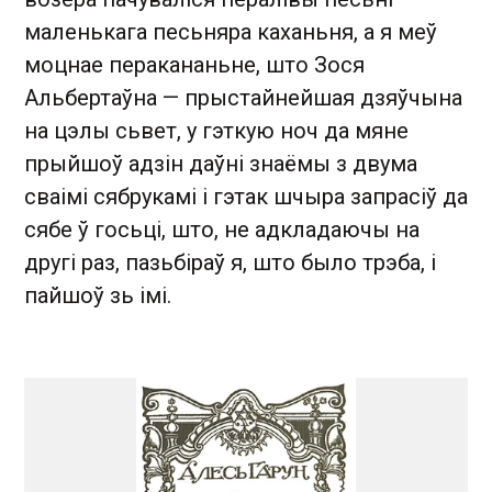
маленькага песьняра каханьня, а я меў
моцнае перакананьне, што Зося
Альбертаўна — прыстайнейшая дзяўчына
на цэлы сьвет, у гэткую ноч да мяне
прыйшоў адзiн даўнi знаёмы з двума
сваiмi сябрукамi i гэтак шчыра запрасiў да
сябе ў госьцi, што, не адкладаючы на
другi раз, пазьбiраў я, што было трэба, i
пайшоў зь iмi.