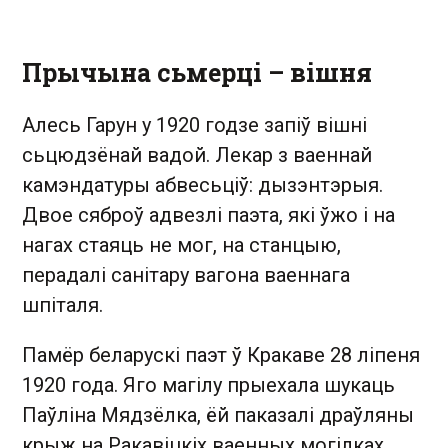
Прычына сьмерці – вішня
Алесь Гарун у 1920 годзе запіў вішні
сьцюдзёнай вадой. Лекар з ваеннай
камэндатуры абвесьціў: дызэнтэрыя.
Двое сяброў адвезлі паэта, які ўжо і на
нагах стаяць не мог, на станцыю,
перадалі санітару вагона ваеннага
шпіталя.
Памёр беларускі паэт ў Кракаве 28 ліпеня
1920 года. Яго магілу прыехала шукаць
Паўліна Мядзёлка, ёй паказалі драўляны
крыж на Ракавіцкіх ваенных могілках.