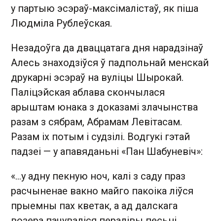
у партыю эсэраў-максімалістаў, як піша
Людміла Рублеўская.
Незадоўга да дваццатага дня нарадзінаў
Алесь знаходзіўся ў падпольнай менскай
друкарні эсэраў на вуліцы Шырокай.
Паліцэйская аблава скончылася
арыштам юнака з доказамі злачынства
разам з сябрам, Абрамам Левітасам.
Разам іх потым і судзілі. Водгукі гэтай
падзеі — у апавяданьні «Пан Шабуневіч»:
«...у адну пекную ноч, калi з саду праз
расчыненае вакно майго пакоiка лiўся
прыемны пах кветак, а ад далскага
возера пачувалiся пералiвы песьнi