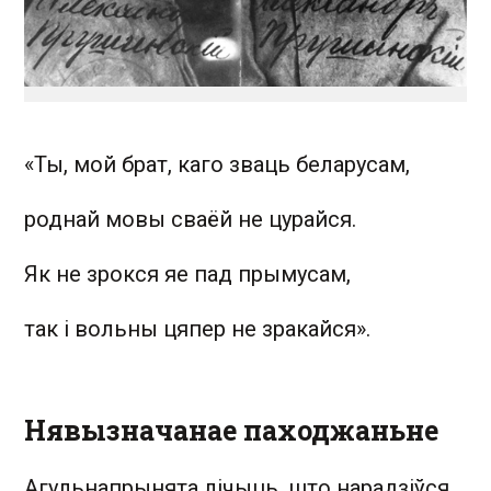
«Ты, мой брат, каго зваць беларусам,
роднай мовы сваёй не цурайся.
Як не зрокся яе пад прымусам,
так i вольны цяпер не зракайся».
Нявызначанае паходжаньне
Агульнапрынята лічыць, што нарадзіўся