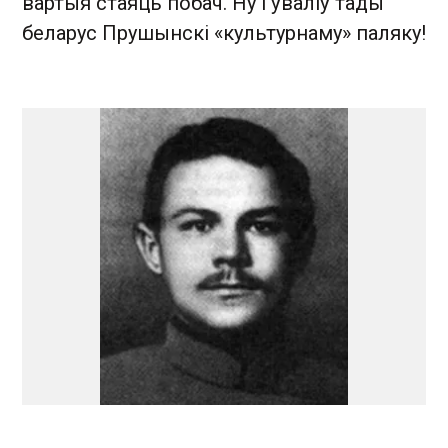
вартыя стаяць побач. Ну і ўваліў тады
беларус Прушынскі «культурнаму» паляку!