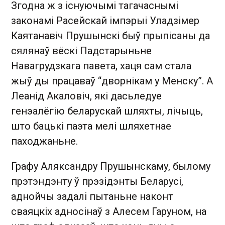
Згодна ж з існуючымі тагачаснымі
законамі Расейскай імпэрыі Уладзімер
Каятанавіч Прушынскі быў прыпісаны да
сялянаў вёскі Падстарыньне
Навагрудзкага павета, хаця сам стала
жыў ды працаваў “дворнікам у Менску”. А
Леанід Акаловіч, які дасьледуе
генэалёгію беларускай шляхты, лічыць,
што бацькі паэта мелі шляхетнае
паходжаньне.
Графу Аляксандру Прушынскаму, былому
прэтэндэнту ў прэзідэнты Беларусі,
аднойчы задалі пытаньне наконт
сваяцкіх адносінаў з Алесем Гаруном, на