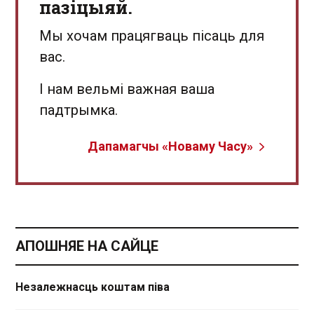
пазіцыяй.
Мы хочам працягваць пісаць для
вас.
І нам вельмі важная ваша
падтрымка.
Дапамагчы «Новаму Часу»
АПОШНЯЕ НА САЙЦЕ
Незалежнасць коштам піва