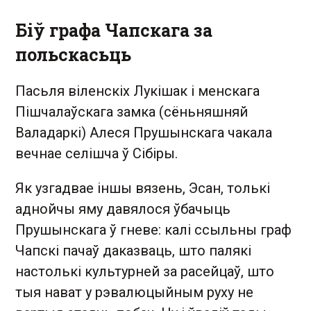
Біў графа Чапскага за
польскасьць
Пасьля віленскіх Лукішак і менскага
Пішчалаўскага замка (сёньняшняй
Валадаркі) Алеся Прушынскага чакала
вечнае селішча ў Сібіры.
Як узгадвае іншы вязень, Эсан, толькі
аднойчы яму давялося ўбачыць
Прушынскага ў гневе: калі ссыльны граф
Чапскі пачаў даказваць, што палякі
настолькі культурней за расейцаў, што
тыя нават у рэвалюцыйным руху не