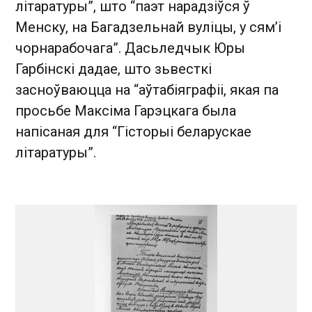
літаратуры”, што “паэт нарадзіўся ў
Менску, на Багадзельнай вуліцы, у сям’і
чорнарабочага”. Дасьледчык Юры
Гарбінскі дадае, што зьвесткі
засноўваюцца на “аўтабіяграфіі, якая па
просьбе Максіма Гарэцкага была
напісаная для “Гісторыі беларускае
літаратуры”.