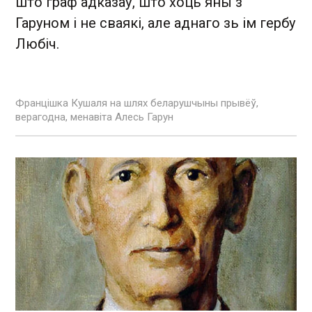
што граф адказаў, што хоць яны з
Гаруном і не сваякі, але аднаго зь ім гербу
Любіч.
Францішка Кушаля на шлях беларушчыны прывёў,
верагодна, менавіта Алесь Гарун