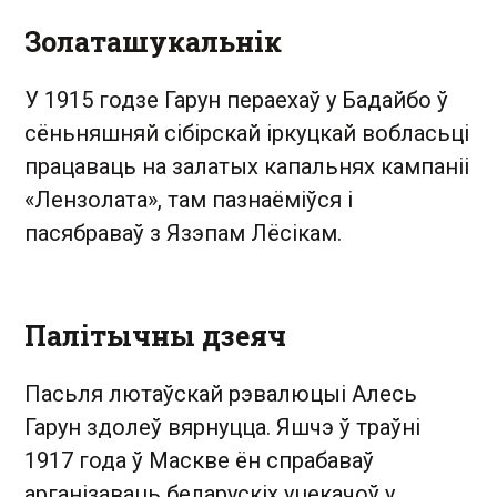
Золаташукальнік
У 1915 годзе Гарун пераехаў у Бадайбо ў
сёньняшняй сібірскай іркуцкай вобласьці
працаваць на залатых капальнях кампаніі
«Лензолата», там пазнаёміўся і
пасябраваў з Язэпам Лёсікам.
Палітычны дзеяч
Пасьля лютаўскай рэвалюцыі Алесь
Гарун здолеў вярнуцца. Яшчэ ў траўні
1917 года ў Маскве ён спрабаваў
арганізаваць беларускіх уцекачоў у