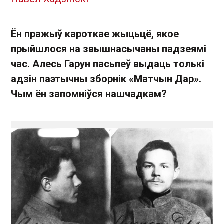
Ён пражыў кароткае жыцьцё, якое
прыйшлося на звышнасычаны падзеямі
час. Алесь Гарун пасьпеў выдаць толькі
адзін паэтычны зборнік «Матчын Дар».
Чым ён запомніўся нашчадкам?