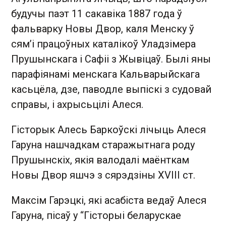
будучы паэт 11 сакавіка 1887 года ў
фальварку Новы Двор, каля Менску ў
сям’і працоўных каталікоў Уладзімера
Прушынскага і Сафіі з Жывіцаў. Былі яны
парафіянамі менскага Кальварыйскага
касьцёла, дзе, паводле выпіскі з судовай
справы, і ахрысьцілі Алеся.
Гісторык Алесь Баркоўскі лічыць Алеся
Гаруна нашчадкам старажытнага роду
Прушынскіх, якія валодалі маёнткам
Новы Двор яшчэ з сярэдзіны XVIII ст.
Максім Гарэцкі, які асабіста ведаў Алеся
Гаруна, пісаў у “Гісторыі беларускае