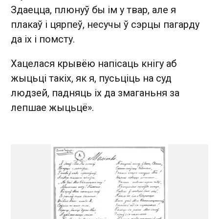
Здаецца, плюнуў бы iм у твар, але я
плакаў i цярпеў, несучы ў сэрцы пагарду
да iх i помсту.
Хацелася крывёю напiсаць кнiгу аб
жыцьцi такiх, як я, пусьцiць на суд
людзей, падняць iх да змаганьня за
лепшае жыцьцё».