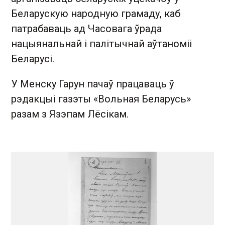
Беларускую народную грамаду, каб
патрабаваць ад Часовага ўрада
нацыянальнай і палітычнай аўтаноміі
Беларусі.
У Менску Гарун пачаў працаваць ў
рэдакцыі газэты «Вольная Беларусь»
разам з Язэпам Лёсікам.