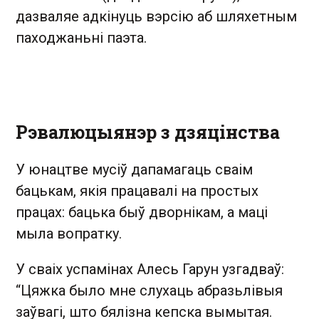
дазваляе адкінуць вэрсію аб шляхетным
паходжаньні паэта.
Рэвалюцыянэр з дзяцінства
У юнацтве мусіў дапамагаць сваім
бацькам, якія працавалі на простых
працах: бацька быў дворнікам, а маці
мыла вопратку.
У сваіх успамінах Алесь Гарун узгадваў:
“Цяжка было мне слухаць абразьлiвыя
заўвагi, што бялiзна кепска вымытая.