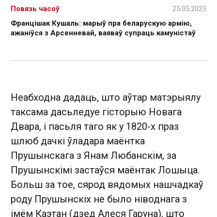
Повязь часоў
25.05.2023
Францішак Кушаль: марыў пра беларускую армію,
ажаніўся з Арсенневай, ваяваў супраць камуністаў
Неабходна дадаць, што аўтар матэрыялу
таксама дасьледуе гісторыю Новага
Двара, і пасьля таго як у 1820-х праз
шлюб дачкі ўладара маёнтка
Прушынскага з Янам Любанскім, за
Прушынскімі застаўся маёнтак Лошыца.
Больш за тое, сярод вядомых нашчадкаў
роду Прушынскіх не было ніводнага з
імём Каэтан (дзед Алеся Гаруна), што