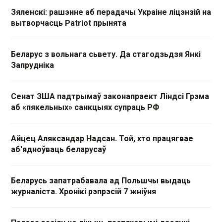
Зяленскі: рашэнне аб перадачы Украіне ліцэнзій на
вытворчасць Patriot прынята
Беларус з вольнага сьвету. Да стагодзьдзя Янкі
Запрудніка
Сенат ЗША падтрымаў законапраект Ліндсі Грэма
аб «пякельных» санкцыях супраць РФ
Айцец Аляксандар Надсан. Той, хто працягвае
аб'ядноўваць беларусаў
Беларусь запатрабавала ад Польшчы выдаць
журналіста. Хронікі рэпрэсій 7 жніўня