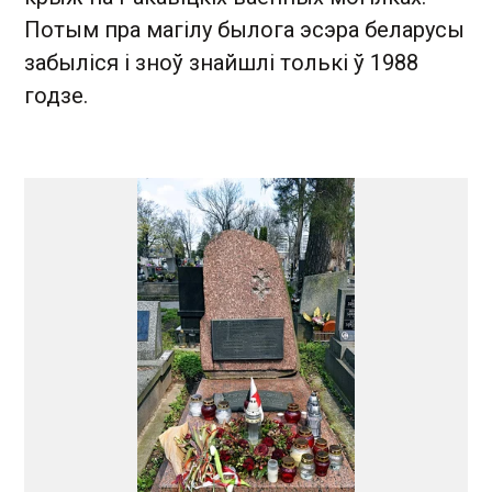
Потым пра магілу былога эсэра беларусы
забыліся і зноў знайшлі толькі ў 1988
годзе.