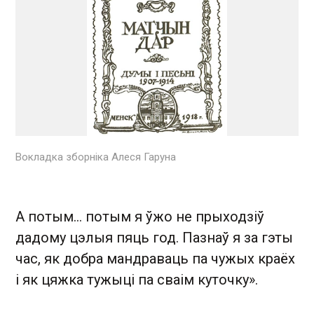
Вокладка зборніка Алеся Гаруна
А потым... потым я ўжо не прыходзiў
дадому цэлыя пяць год. Пазнаў я за гэты
час, як добра мандраваць па чужых краёх
i як цяжка тужыцi па сваiм куточку».