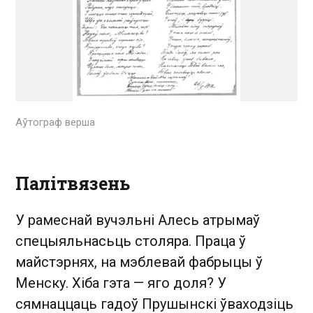
Аўтограф верша
Палітвязень
У рамеснай вучэльні Алесь атрымаў
спецыяльнасьць столяра. Праца ў
майстэрнях, на мэблевай фабрыцы ў
Менску. Хіба гэта — яго доля? У
сямнаццаць гадоў Прушынскі ўваходзіць