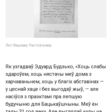
Ліст Вацлаву Ластоўскаму
Як узгадваў Эдуард Будзько, «Хоць слабы
здароўем, хоць нястачы меў дома з
харчаваньнем, хоць у благiх абставiнах —
у цеснай хаце i без выгодаў жыў, — але
насiўся з праэктамi пра лепшую
будучыню для Бацькаўшчыны. Меў ён
тады 31 год веку. Але выглядаў куды на