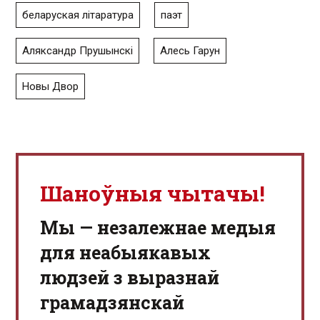
беларуская літаратура
паэт
Аляксандр Прушынскі
Алесь Гарун
Новы Двор
Шаноўныя чытачы!
Мы — незалежнае медыя
для неабыякавых
людзей з выразнай
грамадзянскай