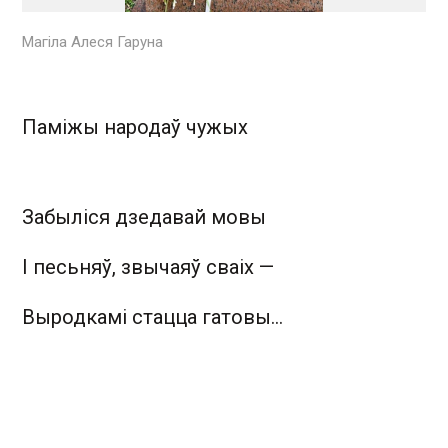
Магіла Алеся Гаруна
Паміжы народаў чужых
Забыліся дзедавай мовы
І песьняў, звычаяў сваіх —
Выродкамі стацца гатовы...