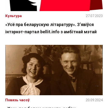
Культура
27.07.2023
«Усё пра беларускую літаратуру». З’явіўся
інтэрнэт-партал bellit.info з амбітнай мэтай
Повязь часоў
20.09.2024