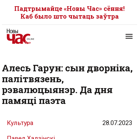
Падтрымайце «Новы Час» сёння!
Каб было што чытаць заўтра
Алесь Гарун: сын дворніка,
палітвязень,
рэвалюцыянэр. Да дня
памяці паэта
Культура
28.07.2023
Павел Хадзінскі