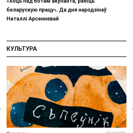
«Хоць пад ботам акупанта, рабіць
беларускую працу». Да дня народзінаў
Наталлі Арсенневай
КУЛЬТУРА
Спасылка без VPN