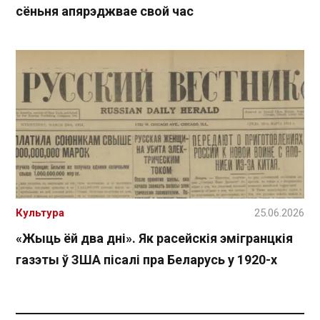
сёньня апярэджвае свой час
Культура
25.06.2026
«Жыць ёй два дні». Як расейскія эмігранцкія
газэты ў ЗША пісалі пра Беларусь у 1920-х