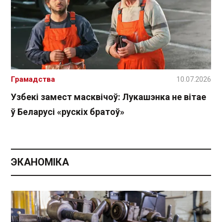
Грамадства
10.07.2026
Узбекі замест масквічоў: Лукашэнка не вітае
ў Беларусі «рускіх братоў»
ЭКАНОМІКА