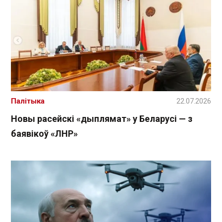
Палітыка
22.07.2026
Новы расейскі «дыплямат» у Беларусі — з
баявікоў «ЛНР»