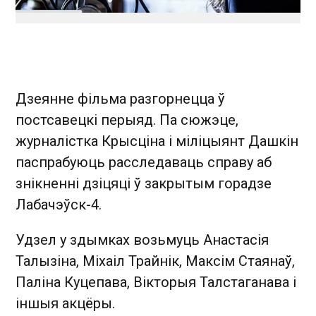
Дзеянне фільма разгорнецца ў
постсавецкі перыяд. Па сюжэце,
журналістка Крысціна і міліцыянт Дашкін
паспрабуюць расследаваць справу аб
знікненні дзіцяці ў закрытым горадзе
Лабачэўск-4.
Удзел у здымках возьмуць Анастасія
Талызіна, Міхаіл Трайнік, Максім Стаянаў,
Паліна Куцепава, Вікторыя Талстаганава і
іншыя акцёры.