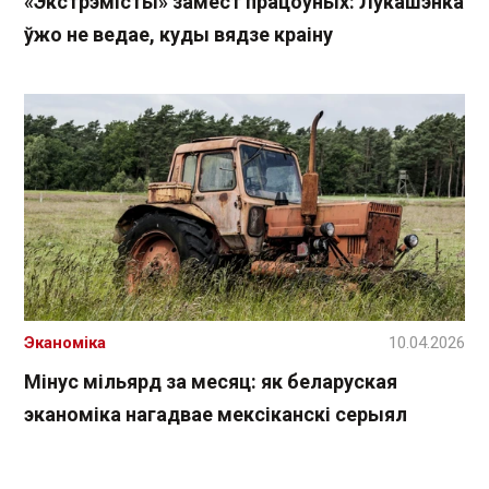
«Экстрэмісты» замест працоўных: Лукашэнка
ўжо не ведае, куды вядзе краіну
Эканоміка
10.04.2026
Мінус мільярд за месяц: як беларуская
эканоміка нагадвае мексіканскі серыял