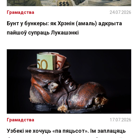
Грамадства
24.07.2026
Бунт у бункеры: як Хрэнін (амаль) адкрыта
пайшоў супраць Лукашэнкі
Грамадства
17.07.2026
Узбекі не хочуць «па пяцьсот». Ім заплацяць