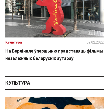
Культура
09.02.2022
На Берлінале ўпершыню прадставяць фільмы
незалежных беларускіх аўтараў
КУЛЬТУРА