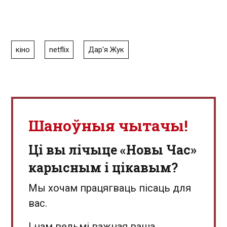
кіно
netflix
Дар'я Жук
Шаноўныя чытачы!
Ці вы лічыце «Новы Час»
карысным і цікавым?
Мы хочам працягваць пісаць для
вас.
І нам вельмі важная ваша