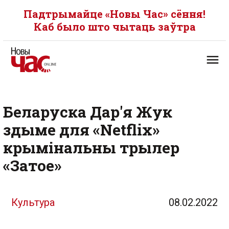
Падтрымайце «Новы Час» сёння!
Каб было што чытаць заўтра
Беларуска Дар'я Жук
здыме для «Netflix»
крымінальны трылер
«Затое»
Культура
08.02.2022