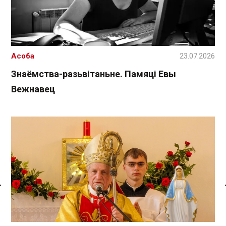
Асоба
23.07.2026
Знаёмства-разьвітаньне. Памяці Евы
Вежнавец
Спасылка без VPN