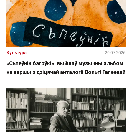
Культура
20.07.2026
«Сьпеўнік багоўкі»: выйшаў музычны альбом
на вершы з дзіцячай анталогіі Вольгі Гапеевай