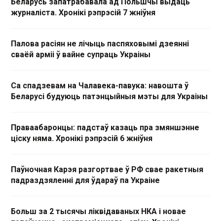
Беларусь запатрабавала ад Польшчы выдаць
журналіста. Хронікі рэпрэсій 7 жніўня
Палова расіян не лічыць паспяховымі дзеянні
сваёй арміі ў вайне супраць Украіны
Са спадзевам на Чалавека-павука: навошта ў
Беларусі будуюць патэнцыйныя мэты для Украіны
Праваабаронцы: падстаў казаць пра змяншэнне
ціску няма. Хронікі рэпрэсій 6 жніўня
Паўночная Карэя разгортвае ў РФ свае ракетныя
падраздзяленні для ўдараў па Украіне
Больш за 2 тысячы ліквідаваных НКА і новае