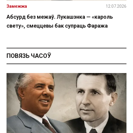
Замежжа
12.07.2026
Абсурд без межаў. Лукашэнка — «кароль
свету», смеццевы бак супраць Фаража
ПОВЯЗЬ ЧАСОЎ