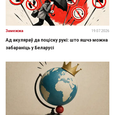
Замежжа
19.07.2026
Ад акуляраў да поціску рукі: што яшчэ можна
забараніць у Беларусі