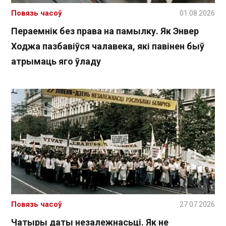
Повязь часоў
01.08.2026
Пераемнік без права на памылку. Як Энвер
Ходжа пазбавіўся чалавека, які павінен быў
атрымаць яго ўладу
Повязь часоў
27.07.2026
Чатыры даты незалежнасьці. Як не