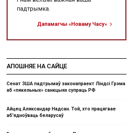
падтрымка.
Дапамагчы «Новаму Часу»
АПОШНЯЕ НА САЙЦЕ
Сенат ЗША падтрымаў законапраект Ліндсі Грэма
аб «пякельных» санкцыях супраць РФ
Айцец Аляксандар Надсан. Той, хто працягвае
аб'ядноўваць беларусаў