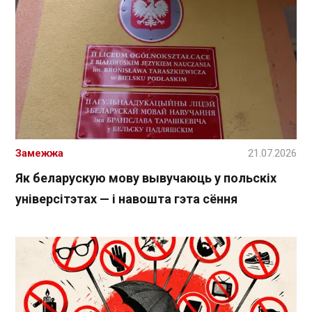
Замежжа
21.07.2026
Як беларускую мову вывучаюць у польскіх
універсітэтах — і навошта гэта сёння