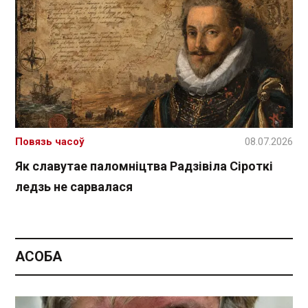
Повязь часоў
08.07.2026
Як славутае паломніцтва Радзівіла Сіроткі
ледзь не сарвалася
АСОБА