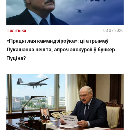
Палітыка
03.07.2026
«Працяглая камандзіроўка»: ці атрымаў
Лукашэнка нешта, апроч экскурсіі ў бункер
Пуціна?