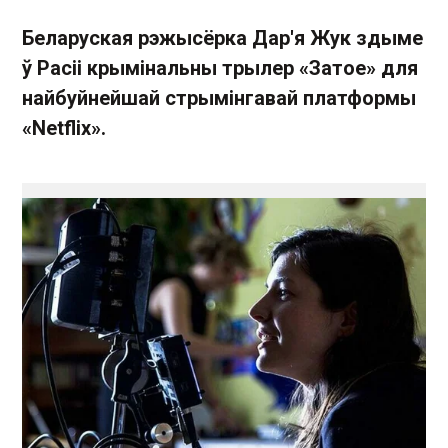
Беларуская рэжысёрка Дар'я Жук здыме
ў Расіі крымінальны трылер «Затое» для
найбуйнейшай стрымінгавай платформы
«Netflix».