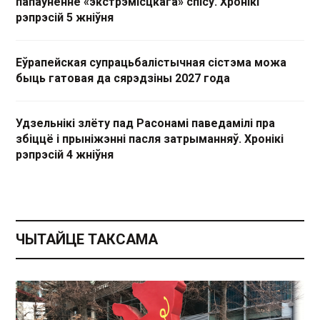
папаўненне «экстрэмісцкага» спісу. Хронікі
рэпрэсій 5 жніўня
Еўрапейская супрацьбалістычная сістэма можа
быць гатовая да сярэдзіны 2027 года
Удзельнікі злёту пад Расонамі паведамілі пра
збіццё і прыніжэнні пасля затрыманняў. Хронікі
рэпрэсій 4 жніўня
ЧЫТАЙЦЕ ТАКСАМА