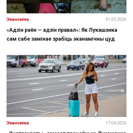
Эканоміка
01.05.2026
«Адзін раён — адзін правал»: Як Лукашэнка
сам сабе замінае зрабіць эканамічны цуд
Эканоміка
17.04.2026