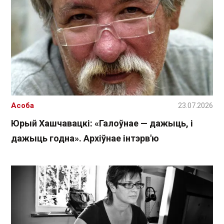
Асоба
23.07.2026
Юрый Хашчавацкі: «Галоўнае — дажыць, і
дажыць годна». Архіўнае інтэрв'ю