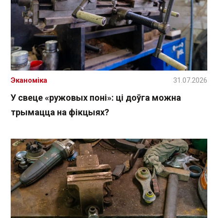
Эканоміка
31.07.2026
У свеце «ружовых поні»: ці доўга можна
трымацца на фікцыях?