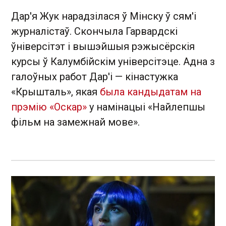
Дар'я Жук нарадзілася ў Мінску ў сям'і
журналістаў. Скончыла Гарвардскі
ўніверсітэт і вышэйшыя рэжысёрскія
курсы ў Калумбійскім універсітэце. Адна з
галоўных работ Дар'і — кінастужка
«Крышталь», якая
была кандыдатам на
прэмію «Оскар»
у намінацыі «Найлепшы
фільм на замежнай мове».