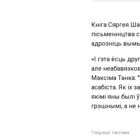
Кніга Сяргея Ша
пісьменніцтва с
адрозніць вымы
«І гэта ёсць др
але неабавязков
Максіма Танка: 
асабіста. Як іх
якімі яны былі 
грэшнымі, а не 
Глядзіце таксама