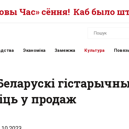
вы Час» сёння!
Каб было шт
адства
Эканоміка
Замежжа
Культура
Повязь
«Беларускі гістарычн
іць у продаж
.10.2023