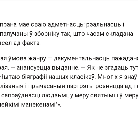
прана мае сваю адметнасць: рэальнасць і
палучаны ў зборніку так, што часам складана
сел ад факта.
угая ўмова жанру — дакументальнасць пажадан
ая, — анансуецца выданне. — Як не згадаць ту
"Чытаю біяграфіі нашых класікаў. Многіх я знаў
 залізаныя і прычасаныя партрэты розняцца ад т
ў сапраўднасці людзьмі, у меру святымі і ў мер
нейкімі манекенамі"».