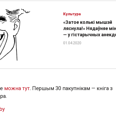
Культура
«Затое колькі мышэй
ляснула!» Нядаўняе мі
— у гістарычных анекд
не
можна тут
. Першым 30 пакупнікам — кніга з
ра.
by