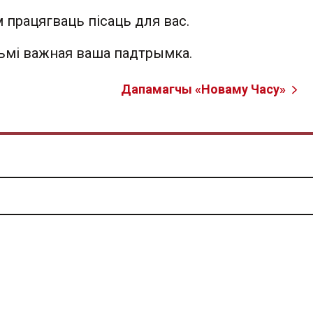
 працягваць пісаць для вас.
льмі важная ваша падтрымка.
Дапамагчы «Новаму Часу»