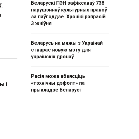
Беларускі ПЭН зафіксаваў 738
М.
парушэнняў культурных правоў
а
за паўгоддзе. Хронікі рэпрэсій
3 жніўня
Беларусь на мяжы з Украінай
стварае новую мэту для
украінскіх дронаў
Расія можа абвясціць
«тэхнічны дэфолт» па
ы і
прыкладзе Беларусі