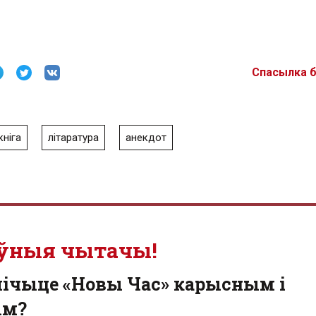
Спасылка 
кніга
літаратура
анекдот
ўныя чытачы!
лічыце «Новы Час» карысным і
ым?