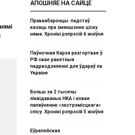
АПОШНЯЕ НА САЙЦЕ
Праваабаронцы: падстаў
нямі
казаць пра змяншэнне ціску
няма. Хронікі рэпрэсій 6 жніўня
я
Паўночная Карэя разгортвае ў
РФ свае ракетныя
падраздзяленні для ўдараў па
Украіне
Больш за 2 тысячы
ліквідаваных НКА і новае
папаўненне «экстрэмісцкага»
спісу. Хронікі рэпрэсій 5 жніўня
Еўрапейская