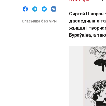
Сяргей Шапран –
даследчык літа
Спасылка без VPN
жыцця і творчас
Бураўкіна, а та