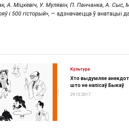
, А. Міцкевіч, У. Мулявін, П. Панчанка, А. Сыс, 
яў і 500 гісторый»,
—
адзначаецца ў анатацыі д
Культура
Хто выдумляе анекдот
што не напісаў Быкаў