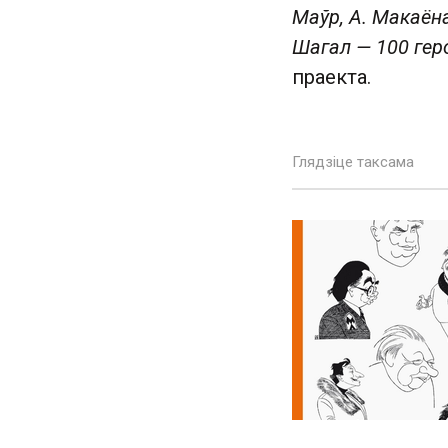
Маўр, А. Макаёнак
Шагал — 100 геро
праекта.
Глядзіце таксама