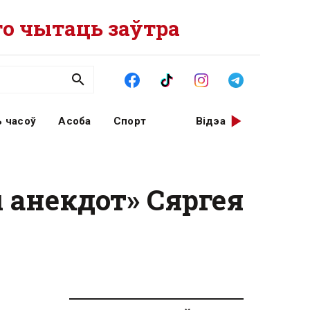
о чытаць заўтра
 часоў
Асоба
Спорт
Відэа
ы анекдот» Сяргея