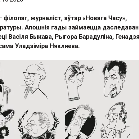
 філолаг, журналіст, аўтар «Новага Часу»,
ратуры. Апошнія гады займаецца даследаван
ці Васіля Быкава, Рыгора Барадуліна, Генадз
ксама Уладзіміра Някляева.