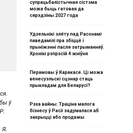
супрацьбалістычная сістэма
можа быць гатовая да
сярэдзіны 2027 года
Удзельнікі злёту пад Расонамі
паведамілі пра збіццё і
прыніжэнні пасля затрыманняў.
Хронікі рэпрэсій 4 жніўня
Перамовы ў Каракасе. Ці можа
венесуэльскі сцэнар стаць
прыкладам для Беларусі?
ся.
бы ў
Рэха вайны: Траціна малога
Р.
бізнесу ў Расіі задумалася аб
закрыцці або продажы
 Я.