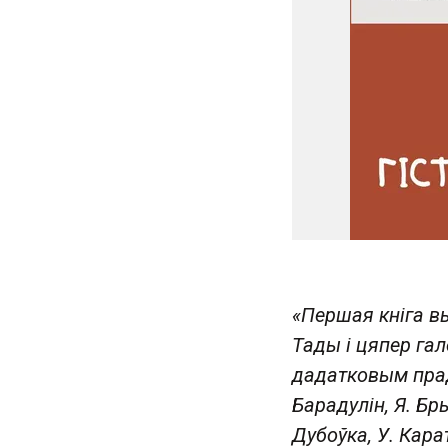
«Першая кніга 
Тады і цяпер га
дадатковым прадс
Барадулін, Я. Брыл
Дубоўка, У. Карат