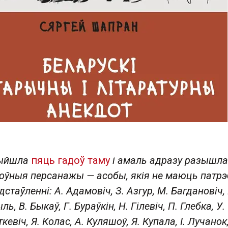
выйшла
пяць гадоў таму
і амаль адразу разышла
лоўныя персанажы — асобы, якія не маюць патрэ
таўленні: А. Адамовіч, З. Азгур, М. Багдановіч, 
ь, В. Быкаў, Г. Бураўкін, Н. Гілевіч, П. Глебка, У.
кевіч, Я. Колас, А. Куляшоў, Я. Купала, І. Лучанок,