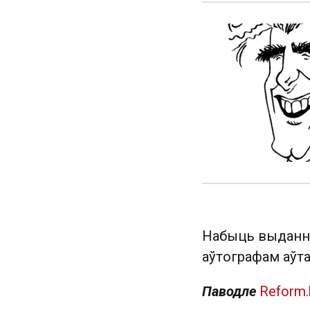
Набыць выдан
аўтографам аўта
Паводле
Reform.