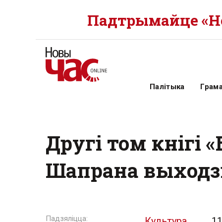
Падтрымайце «Но
Палітыка
Грам
Другі том кнігі 
Шапрана выходз
Культура
11