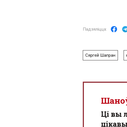
Сяргей Шапран
Шано
Ці вы 
цікав