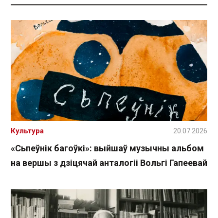
Культура
20.07.2026
«Сьпеўнік багоўкі»: выйшаў музычны альбом
на вершы з дзіцячай анталогіі Вольгі Гапеевай