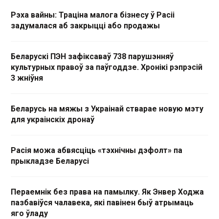
Рэха вайны: Траціна малога бізнесу ў Расіі
задумалася аб закрыцці або продажы
Беларускі ПЭН зафіксаваў 738 парушэнняў
культурных правоў за паўгоддзе. Хронікі рэпрэсій
3 жніўня
Беларусь на мяжы з Украінай стварае новую мэту
для украінскіх дронаў
Расія можа абвясціць «тэхнічны дэфолт» па
прыкладзе Беларусі
Пераемнік без права на памылку. Як Энвер Ходжа
пазбавіўся чалавека, які павінен быў атрымаць
яго ўладу