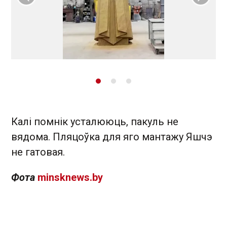
Папярэдні слайд
Наст
Калі помнік усталююць, пакуль не
вядома. Пляцоўка для яго мантажу Яшчэ
не гатовая.
Фота
minsknews.by