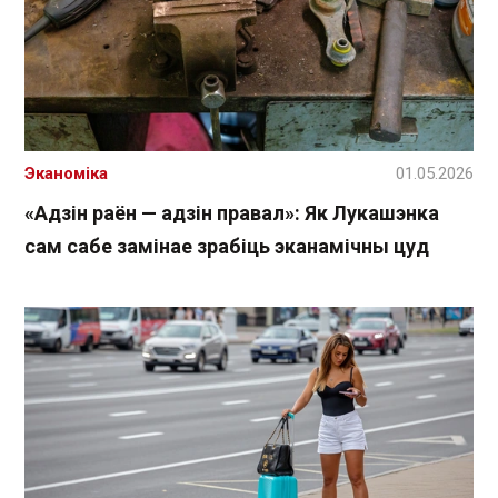
Эканоміка
01.05.2026
«Адзін раён — адзін правал»: Як Лукашэнка
сам сабе замінае зрабіць эканамічны цуд