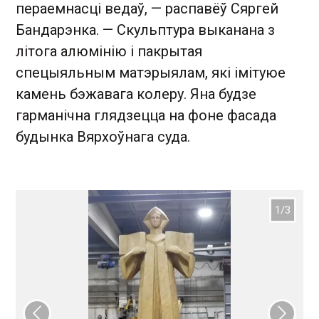
пераемнасці ведаў, — распавёў Сяргей
Бандарэнка. — Скульптура выканана з
літога алюмінію і пакрытая
спецыяльным матэрыялам, які імітуюе
камень бэжавага колеру. Яна будзе
гарманічна глядзецца на фоне фасада
будынка Вярхоўнага суда.