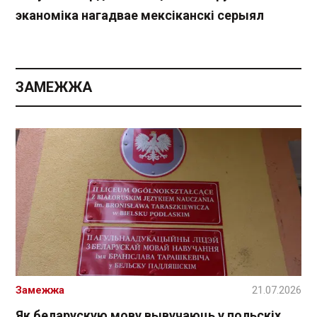
эканоміка нагадвае мексіканскі серыял
ЗАМЕЖЖА
Замежжа
21.07.2026
Як беларускую мову вывучаюць у польскіх