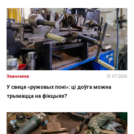
Эканоміка
31.07.2026
У свеце «ружовых поні»: ці доўга можна
трымацца на фікцыях?