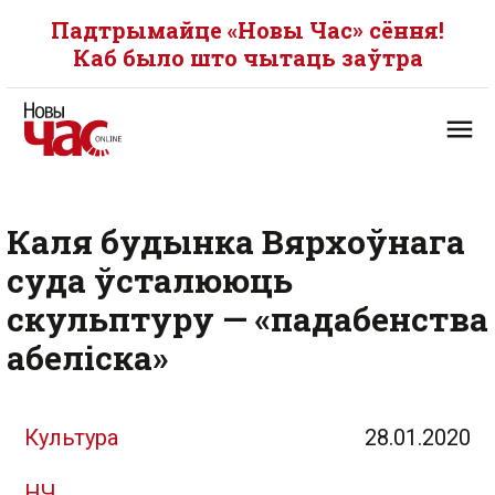
Падтрымайце «Новы Час» сёння!
Каб было што чытаць заўтра
Каля будынка Вярхоўнага
суда ўсталююць
скульптуру — «падабенства
абеліска»
Культура
28.01.2020
НЧ