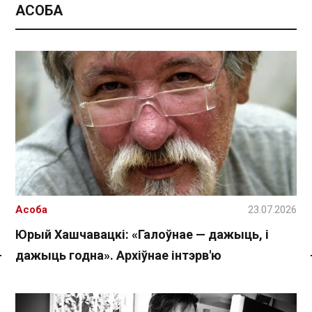
АСОБА
Асоба
23.07.2026
Юрый Хашчавацкі: «Галоўнае — дажыць, і
дажыць годна». Архіўнае інтэрв'ю
Спасылка без VPN