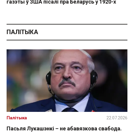
газэты ў ЗША пісалі пра Беларусь у 1920-х
ПАЛІТЫКА
Палітыка
22.07.2026
Пасьля Лукашэнкі – не абавязкова свабода.