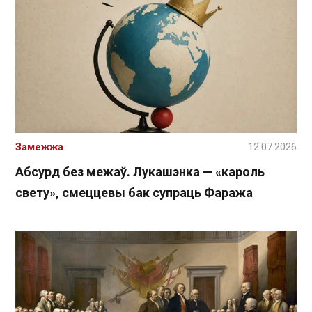
Замежжа
12.07.2026
Абсурд без межаў. Лукашэнка — «кароль
свету», смеццевы бак супраць Фаража