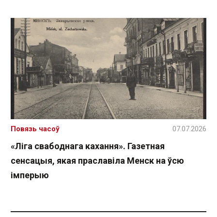
Повязь часоў
07.07.2026
«Ліга свабоднага кахання». Газетная
сенсацыя, якая праславіла Менск на ўсю
імперыю