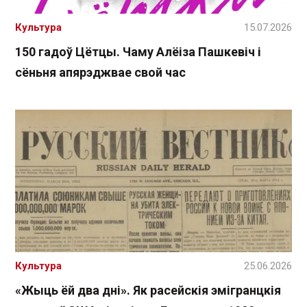
Культура
15.07.2026
150 гадоў Цётцы. Чаму Алёіза Пашкевіч і
сёньня апярэджвае свой час
Культура
25.06.2026
«Жыць ёй два дні». Як расейскія эмігранцкія