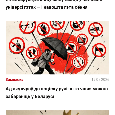
універсітэтах — і навошта гэта сёння
Замежжа
19.07.2026
Ад акуляраў да поціску рукі: што яшчэ можна
забараніць у Беларусі