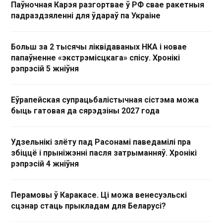
Паўночная Карэя разгортвае ў РФ свае ракетныя
падраздзяленні для ўдараў па Украіне
Больш за 2 тысячы ліквідаваных НКА і новае
папаўненне «экстрэмісцкага» спісу. Хронікі
рэпрэсій 5 жніўня
Еўрапейская супрацьбалістычная сістэма можа
быць гатовая да сярэдзіны 2027 года
Удзельнікі злёту пад Расонамі паведамілі пра
збіццё і прыніжэнні пасля затрыманняў. Хронікі
рэпрэсій 4 жніўня
Перамовы ў Каракасе. Ці можа венесуэльскі
сцэнар стаць прыкладам для Беларусі?