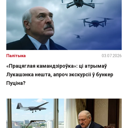
Палітыка
03.07.2026
«Працяглая камандзіроўка»: ці атрымаў
Лукашэнка нешта, апроч экскурсіі ў бункер
Пуціна?