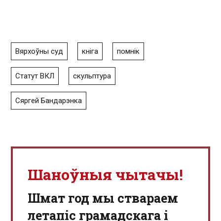
Вярхоўны суд
кніга
помнік
Статут ВКЛ
скульптура
Сяргей Бандарэнка
Шаноўныя чытачы!
Шмат год мы ствараем
летапіс грамадскага і