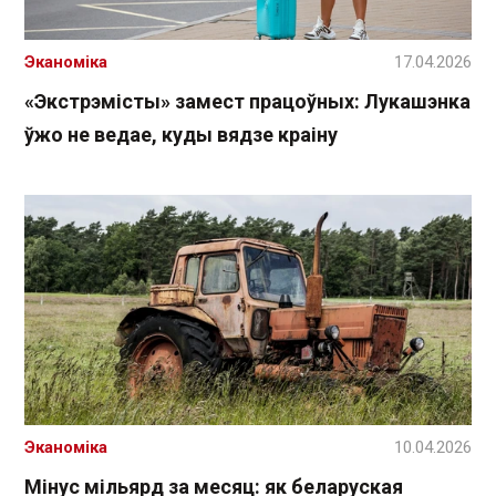
Эканоміка
17.04.2026
«Экстрэмісты» замест працоўных: Лукашэнка
ўжо не ведае, куды вядзе краіну
Эканоміка
10.04.2026
Мінус мільярд за месяц: як беларуская