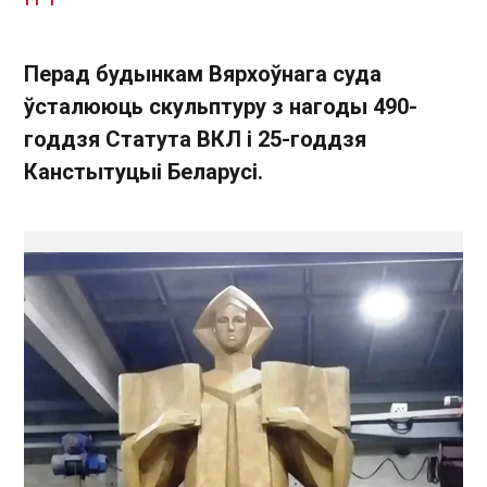
Перад будынкам Вярхоўнага суда
ўсталююць скульптуру з нагоды 490-
годдзя Статута ВКЛ і 25-годдзя
Канстытуцыі Беларусі.