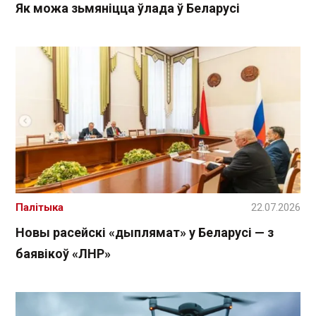
Як можа зьмяніцца ўлада ў Беларусі
Палітыка
22.07.2026
Новы расейскі «дыплямат» у Беларусі — з
баявікоў «ЛНР»