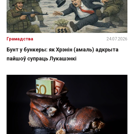
Грамадства
24.07.2026
Бунт у бункеры: як Хрэнін (амаль) адкрыта
пайшоў супраць Лукашэнкі