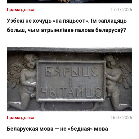
Грамадства
17.07.2026
Узбекі не хочуць «па пяцьсот». Ім заплацяць
больш, чым атрымлівае палова беларусаў?
Грамадства
16.07.2026
Беларуская мова — не «бедная» мова