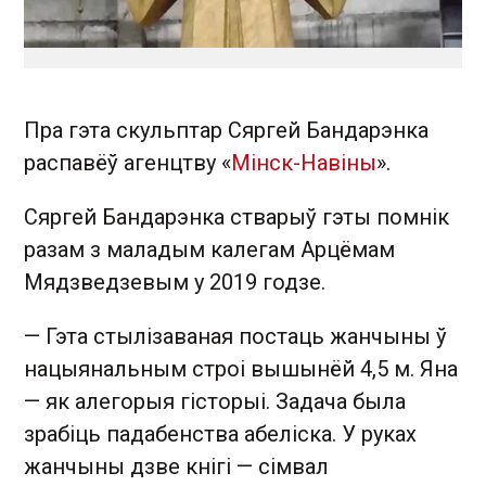
Пра гэта скульптар Сяргей Бандарэнка
распавёў агенцтву «
Мінск-Навіны
».
Сяргей Бандарэнка стварыў гэты помнік
разам з маладым калегам Арцёмам
Мядзведзевым у 2019 годзе.
— Гэта стылізаваная постаць жанчыны ў
нацыянальным строі вышынёй 4,5 м. Яна
— як алегорыя гісторыі. Задача была
зрабіць падабенства абеліска. У руках
жанчыны дзве кнігі — сімвал