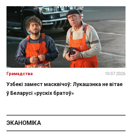
Грамадства
10.07.2026
Узбекі замест масквічоў: Лукашэнка не вітае
ў Беларусі «рускіх братоў»
ЭКАНОМІКА