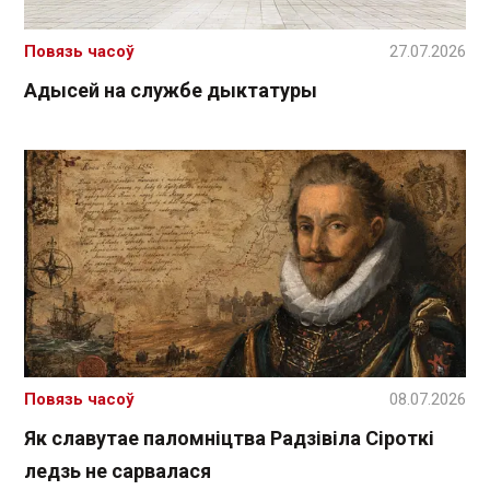
Повязь часоў
27.07.2026
Адысей на службе дыктатуры
Повязь часоў
08.07.2026
Як славутае паломніцтва Радзівіла Сіроткі
ледзь не сарвалася