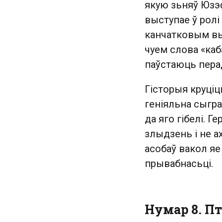
якую зьняў Юзэ
выступае ў ролі
канчатковым вын
чуем слова «ка
паўстаюць пера
Гісторыя круціц
геніяльна сыгра
да яго гібелі. Г
злыдзень і не а
асобаў вакол я
прывабнасьці.
Нумар 8. Пт