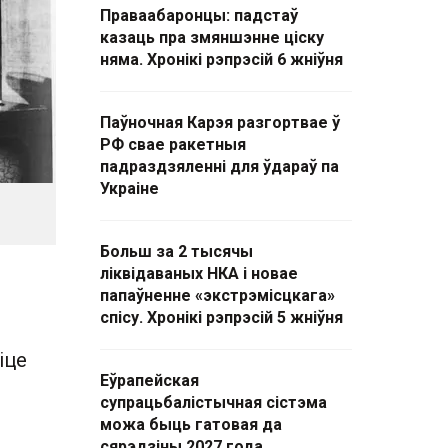
Праваабаронцы: падстаў
казаць пра змяншэнне ціску
няма. Хронікі рэпрэсій 6 жніўня
Паўночная Карэя разгортвае ў
РФ свае ракетныя
падраздзяленні для ўдараў па
Украіне
Больш за 2 тысячы
ліквідаваных НКА і новае
папаўненне «экстрэмісцкага»
спісу. Хронікі рэпрэсій 5 жніўня
іце
Еўрапейская
супрацьбалістычная сістэма
можа быць гатовая да
сярэдзіны 2027 года