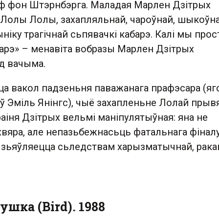
ф фон Штэрнбэрга. Маладая Марлен Дзітрых
 Лолы Лолы, захапляльнай, чароўнай, шыкоўнай
іку трагічнай сьпявачкі кабарэ. Калі мы прос
барэ» – менавіта вобразы Марлен Дзітрых
д вачыма.
ца вакол падзеньня паважанага прафэсара (яг
ў Эміль Янінгс), чыё захапленьне Лолай прыв
ераіня Дзітрых вельмі маніпулятыўная: яна не
хвяра, але непазьбежнасьць фатальнага фінал
е зьяўляецца сьледствам харызматычнай, рак
ушка (Bird). 1988