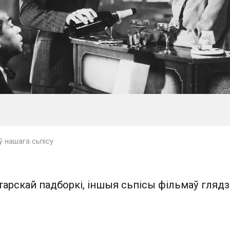
 нашага сьпісу
тарскай падборкі, іншыя сьпісы фільмаў глядз