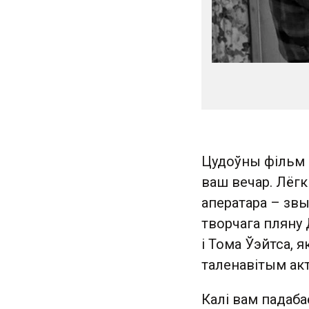
Цудоўны фільм 
ваш вечар. Лёгк
аператара – звы
творчага пляну 
і Тома Ўэйтса, 
таленавітым ак
Калі вам падаб