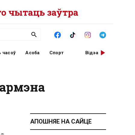
о чытаць заўтра
 часоў
Асоба
Спорт
Відэа
бармэна
АПОШНЯЕ НА САЙЦЕ