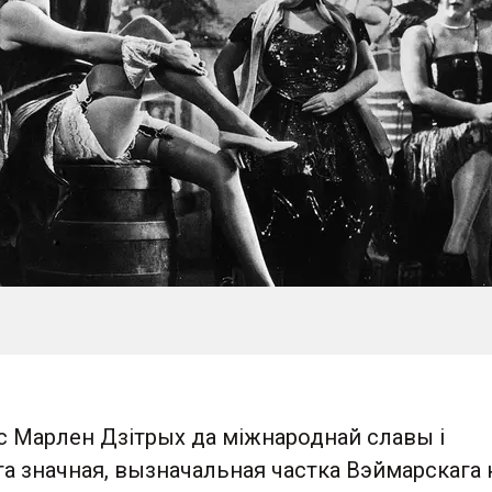
с Марлен Дзітрых да міжнароднай славы і
та значная, вызначальная частка Вэймарскага к