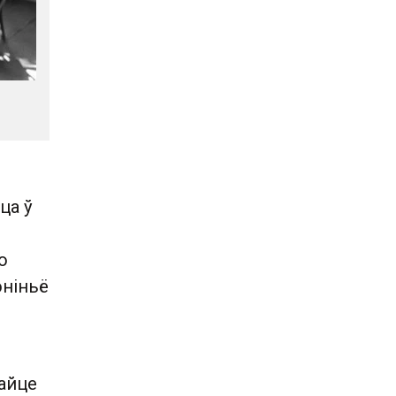
ца ў
о
эніньё
айце