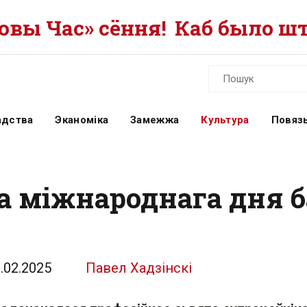
вы Час» сёння!
Каб было шт
адства
Эканоміка
Замежжа
Культура
Повязь
да міжнароднага дня 
.02.2025
Павел Хадзінскі