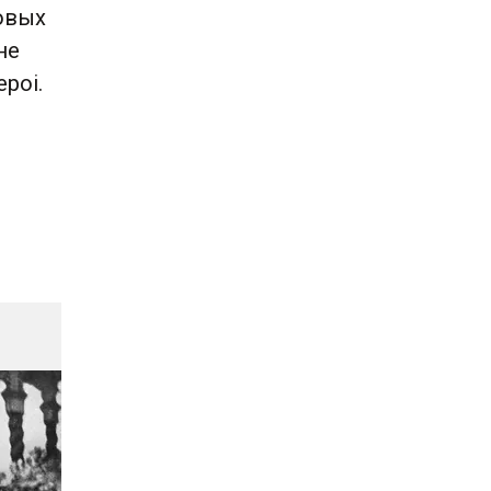
ровых
не
ероі.