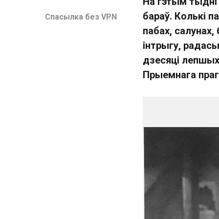
На гэтым тыдні
бараў. Колькі п
Спасылка без VPN
пабах, салунах,
інтрыгу, радась
дзесяці лепшых 
Прыемнага праг