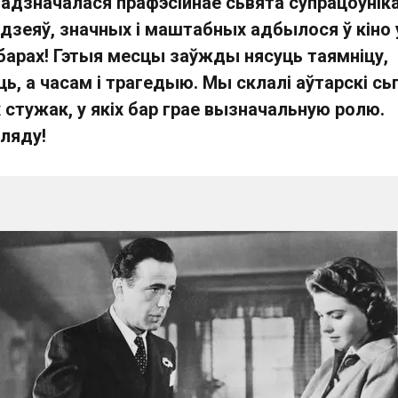
 адзначалася прафэсійнае сьвята супрацоўнік
адзеяў, значных і маштабных адбылося ў кіно 
 барах! Гэтыя месцы заўжды нясуць таямніцу,
ць, а часам і трагедыю. Мы склалі аўтарскі сь
стужак, у якіх бар грае вызначальную ролю.
ляду!