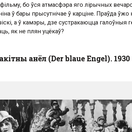
а фільму, бо ўся атмасфэра яго лірычных веча
ніна ў бары прысутнічае ў карціне. Праўда ўжо 
віскі, а ў камэры, дзе сустракаюцца галоўныя г
ь, як не плян уцёкаў?
кітны анёл (Der blaue Engel). 1930