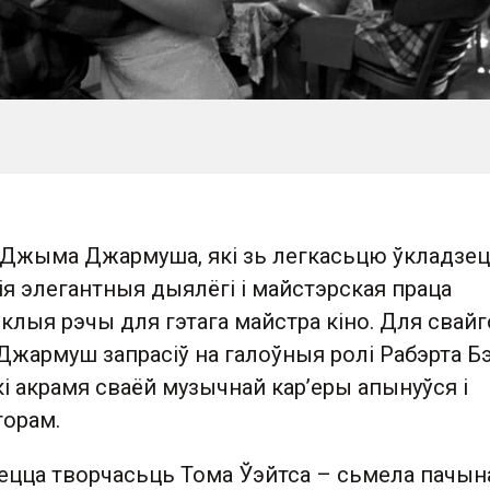
Джыма Джармуша, які зь легкасьцю ўкладзец
ія элегантныя дыялёгі і майстэрская праца
клыя рэчы для гэтага майстра кіно. Для свайг
Джармуш запрасіў на галоўныя ролі Рабэрта Б
які акрамя сваёй музычнай кар’еры апынуўся і
торам.
аецца творчасьць Тома Ўэйтса – сьмела пачын