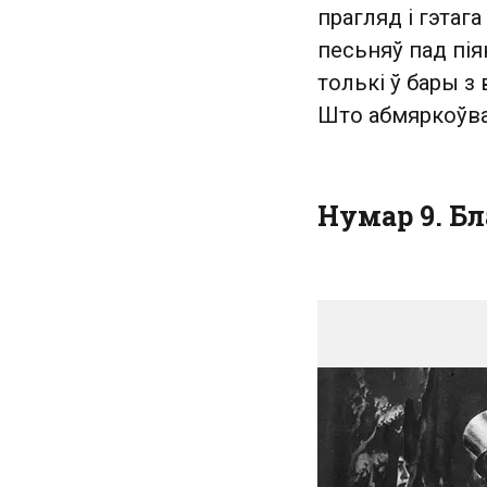
прагляд і гэтаг
песьняў пад пія
толькі ў бары з 
Што абмяркоўвац
Нумар 9. Бла