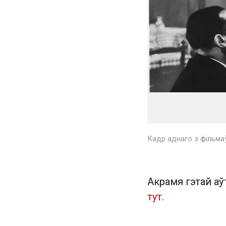
Кадр аднаго з фільмаў
Акрамя гэтай аў
тут
.