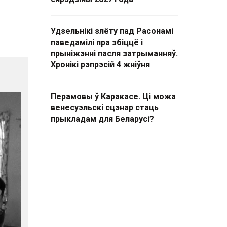
Удзельнікі злёту пад Расонамі
паведамілі пра збіццё і
прыніжэнні пасля затрыманняў.
Хронікі рэпрэсій 4 жніўня
Перамовы ў Каракасе. Ці можа
венесуэльскі сцэнар стаць
прыкладам для Беларусі?