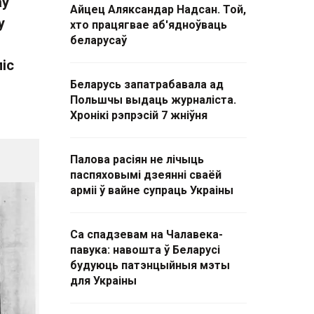
аў
Айцец Аляксандар Надсан. Той,
у
хто працягвае аб'ядноўваць
беларусаў
піс
Беларусь запатрабавала ад
Польшчы выдаць журналіста.
Хронікі рэпрэсій 7 жніўня
Палова расіян не лічыць
паспяховымі дзеянні сваёй
арміі ў вайне супраць Украіны
Са спадзевам на Чалавека-
павука: навошта ў Беларусі
будуюць патэнцыйныя мэты
для Украіны