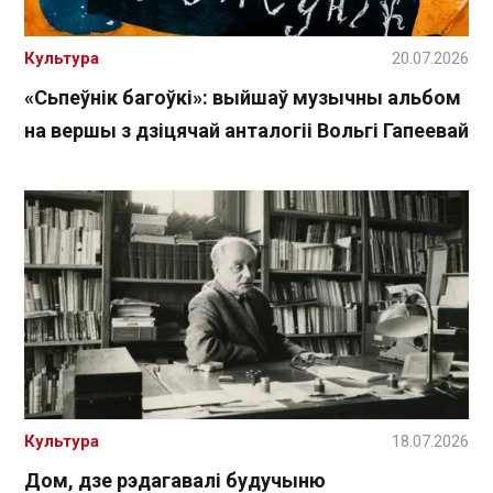
Культура
20.07.2026
«Сьпеўнік багоўкі»: выйшаў музычны альбом
на вершы з дзіцячай анталогіі Вольгі Гапеевай
Культура
18.07.2026
Дом, дзе рэдагавалі будучыню