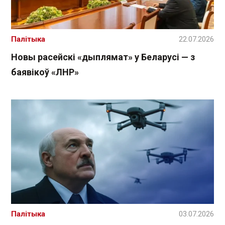
Палітыка
22.07.2026
Новы расейскі «дыплямат» у Беларусі — з
баявікоў «ЛНР»
Палітыка
03.07.2026