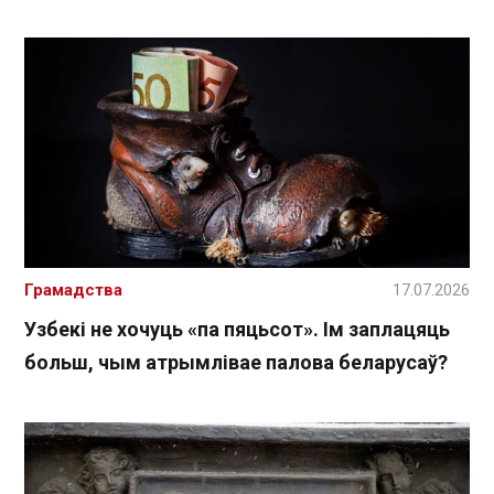
Грамадства
17.07.2026
Узбекі не хочуць «па пяцьсот». Ім заплацяць
больш, чым атрымлівае палова беларусаў?