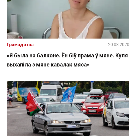
Грамадства
20.08.2020
«Я была на балконе. Ён біў прама ў мяне. Куля
выхапіла з мяне кавалак мяса»