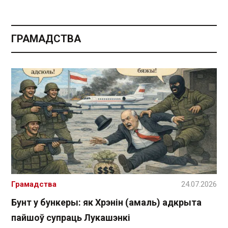
ГРАМАДСТВА
Грамадства
24.07.2026
Бунт у бункеры: як Хрэнін (амаль) адкрыта
пайшоў супраць Лукашэнкі