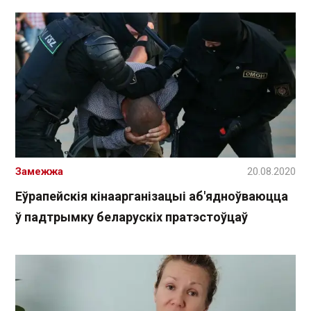
Замежжа
20.08.2020
Еўрапейскія кінаарганізацыі аб'ядноўваюцца
ў падтрымку беларускіх пратэстоўцаў