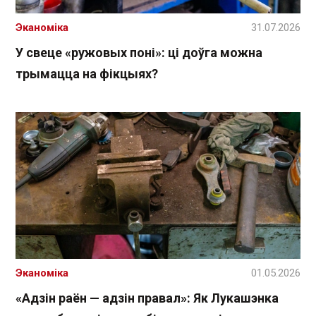
Эканоміка
31.07.2026
У свеце «ружовых поні»: ці доўга можна
трымацца на фікцыях?
Эканоміка
01.05.2026
«Адзін раён — адзін правал»: Як Лукашэнка