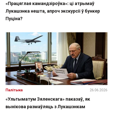
«Працяглая камандзіроўка»: ці атрымаў
Лукашэнка нешта, апроч экскурсіі ў бункер
Пуціна?
Палітыка
26.06.2026
«Ультыматум Зяленскага» паказаў, як
вынікова размаўляць з Лукашэнкам