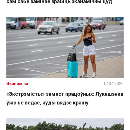
сам сабе замінае зрабіць эканамічны цуд
Эканоміка
17.04.2026
«Экстрэмісты» замест працоўных: Лукашэнка
ўжо не ведае, куды вядзе краіну