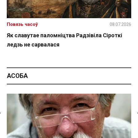
Повязь часоў
08.07.2026
Як славутае паломніцтва Радзівіла Сіроткі
ледзь не сарвалася
АСОБА
Спасылка без VPN