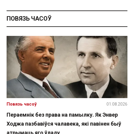
ПОВЯЗЬ ЧАСОЎ
Повязь часоў
01.08.2026
Пераемнік без права на памылку. Як Энвер
Ходжа пазбавіўся чалавека, які павінен быў
атрымаць яго ўладу