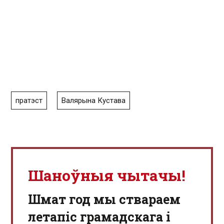
пратэст
Валярына Кустава
Шаноўныя чытачы!
Шмат год мы ствараем
летапіс грамадскага і