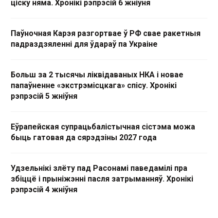
ціску няма. Хронікі рэпрэсій 6 жніўня
Паўночная Карэя разгортвае ў РФ свае ракетныя
падраздзяленні для ўдараў па Украіне
Больш за 2 тысячы ліквідаваных НКА і новае
папаўненне «экстрэмісцкага» спісу. Хронікі
рэпрэсій 5 жніўня
Еўрапейская супрацьбалістычная сістэма можа
быць гатовая да сярэдзіны 2027 года
Удзельнікі злёту пад Расонамі паведамілі пра
збіццё і прыніжэнні пасля затрыманняў. Хронікі
рэпрэсій 4 жніўня