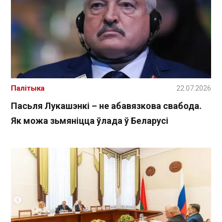
Палітыка
22.07.2026
Пасьля Лукашэнкі – не абавязкова свабода.
Як можа зьмяніцца ўлада ў Беларусі