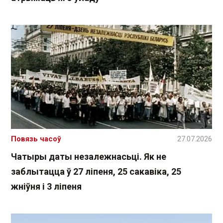
Повязь часоў
27.07.2026
Чатыры даты незалежнасьці. Як не
заблытацца ў 27 ліпеня, 25 сакавіка, 25
жніўня і 3 ліпеня