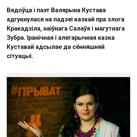
Вядоўца і паэт Валярына Кустава
адгукнулася на падзеі казкай пра злога
Кракадзіла, наіўнага Салаўя і магутнага
Зубра. Іранічная і алегарычная казка
Куставай адсылае да сённяшняй
сітуацыі.