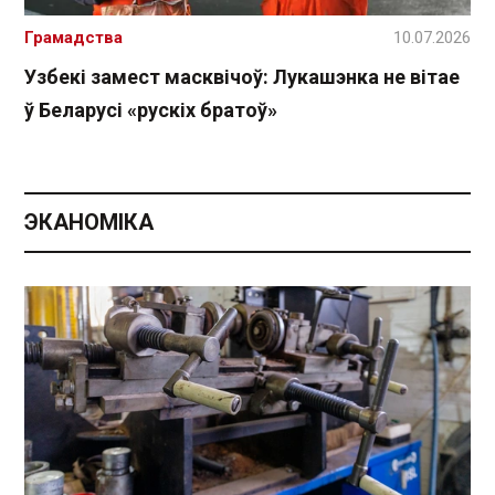
Грамадства
10.07.2026
Узбекі замест масквічоў: Лукашэнка не вітае
ў Беларусі «рускіх братоў»
ЭКАНОМІКА