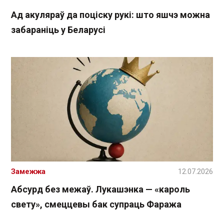
Ад акуляраў да поціску рукі: што яшчэ можна
забараніць у Беларусі
Замежжа
12.07.2026
Абсурд без межаў. Лукашэнка — «кароль
свету», смеццевы бак супраць Фаража