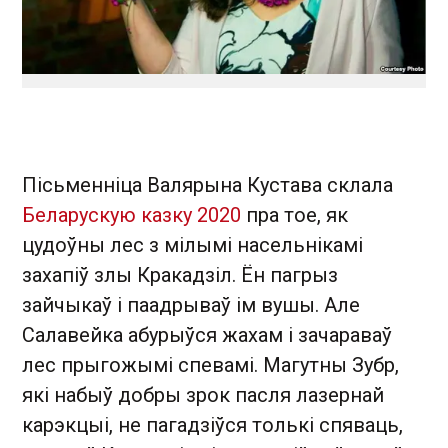
Пісьменніца Валярына Кустава склала
Беларускую казку 2020
пра тое, як
цудоўны лес з мілымі насельнікамі
захапіў злы Кракадзіл. Ён пагрыз
зайчыкаў і паадрываў ім вушы. Але
Салавейка абурыўся жахам і зачараваў
лес прыгожымі спевамі. Магутны Зубр,
які набыў добры зрок пасля лазернай
карэкцыі, не пагадзіўся толькі спяваць,