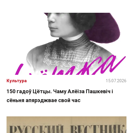
Культура
15.07.2026
150 гадоў Цётцы. Чаму Алёіза Пашкевіч і
сёньня апярэджвае свой час