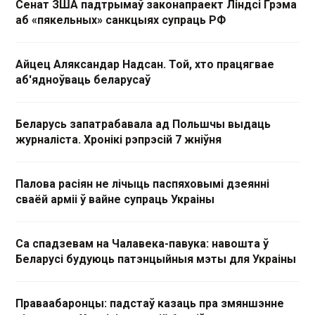
Сенат ЗША падтрымаў законапраект Ліндсі Грэма
аб «пякельных» санкцыях супраць РФ
Айцец Аляксандар Надсан. Той, хто працягвае
аб'ядноўваць беларусаў
Беларусь запатрабавала ад Польшчы выдаць
журналіста. Хронікі рэпрэсій 7 жніўня
Палова расіян не лічыць паспяховымі дзеянні
сваёй арміі ў вайне супраць Украіны
Са спадзевам на Чалавека-павука: навошта ў
Беларусі будуюць патэнцыйныя мэты для Украіны
Праваабаронцы: падстаў казаць пра змяншэнне