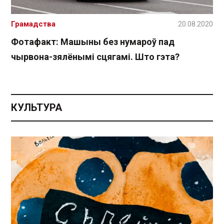
Грамадства
20.08.2020
Фотафакт: Машыны без нумароў пад
чырвона-зялёнымі сцягамі. Што гэта?
КУЛЬТУРА