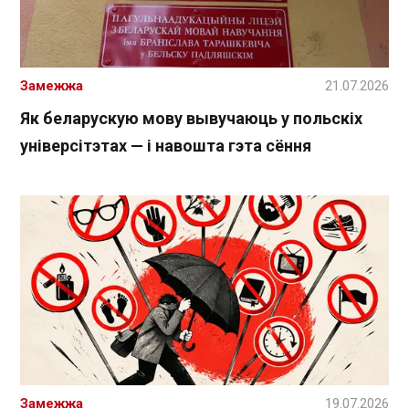
Замежжа
21.07.2026
Як беларускую мову вывучаюць у польскіх
універсітэтах — і навошта гэта сёння
Замежжа
19.07.2026