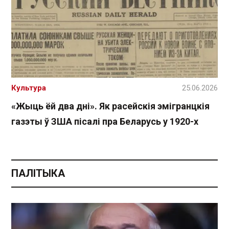
Культура
25.06.2026
«Жыць ёй два дні». Як расейскія эмігранцкія
газэты ў ЗША пісалі пра Беларусь у 1920-х
ПАЛІТЫКА