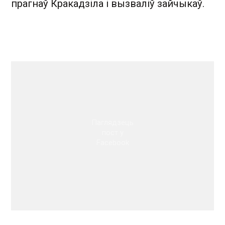
прагнаў Кракадзіла і вызваліў зайчыкаў.
Паглядзець
пост у
Facebook