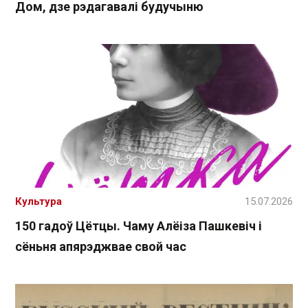
Дом, дзе рэдагавалі будучыню
Культура
15.07.2026
150 гадоў Цётцы. Чаму Алёіза Пашкевіч і
сёньня апярэджвае свой час