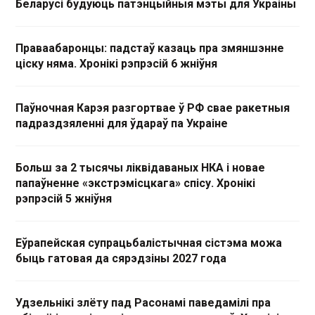
Беларусі будуюць патэнцыйныя мэты для Украіны
Праваабаронцы: падстаў казаць пра змяншэнне
ціску няма. Хронікі рэпрэсій 6 жніўня
Паўночная Карэя разгортвае ў РФ свае ракетныя
падраздзяленні для ўдараў па Украіне
Больш за 2 тысячы ліквідаваных НКА і новае
папаўненне «экстрэмісцкага» спісу. Хронікі
рэпрэсій 5 жніўня
Еўрапейская супрацьбалістычная сістэма можа
быць гатовая да сярэдзіны 2027 года
Удзельнікі злёту пад Расонамі паведамілі пра