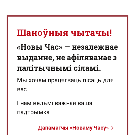
Шаноўныя чытачы!
«Новы Час» — незалежнае
выданне, не афіляванае з
палітычнымі сіламі.
Мы хочам працягваць пісаць для
вас.
І нам вельмі важная ваша
падтрымка.
Дапамагчы «Новаму Часу»