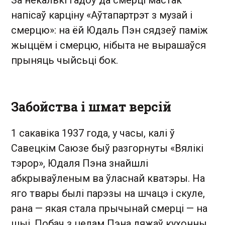
За некалькі гадоў да смерці мастак
напісаў карціну «Аўтапартрэт з музай і
смерцю»: на ёй Юдаль Пэн сядзеў паміж
жыццём і смерцю, нібыта не вырашаўся
прыняць чыйсьці бок.
Забойства і шмат версій
1 сакавіка 1937 года, у часы, калі ў
Савецкім Саюзе быў разгорнуты «Вялікі
тэрор», Юдаля Пэна знайшлі
абкрываўленым ва ўласнай кватэры. На
яго твары былі парэзы на шчацэ і скуле,
рана — якая стала прычынай смерці — на
шыі. Побач з целам Пэна ляжаў кухонны