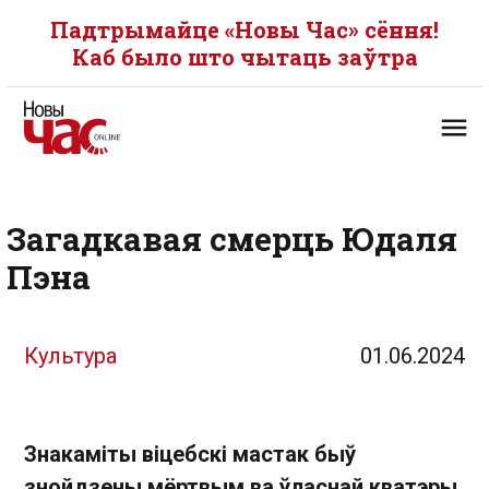
Падтрымайце «Новы Час» сёння!
Каб было што чытаць заўтра
Загадкавая смерць Юдаля
Пэна
Культура
01.06.2024
Знакаміты віцебскі мастак быў
знойдзены мёртвым ва ўласнай кватэры