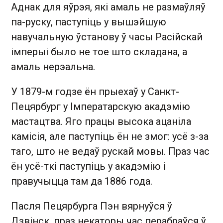
Аднак для яўрэя, які амаль не размаўляў
па-руску, паступіць у вышэйшую
навучальную ўстанову ў часы Расійскай
імперыі было не тое што складана, а
амаль нерэальна.
У 1879-м годзе ён прыехаў у Санкт-
Пецярбург у Імператарскую акадэмію
мастацтва. Яго працы высока ацаніла
камісія, але паступіць ён не змог: усё з-за
таго, што не ведаў рускай мовы. Праз час
ён усё-ткі паступіць у акадэмію і
правучыцца там да 1886 года.
Пасля Пецярбурга Пэн вярнуўся ў
Дзвінск, праз некаторы час перабраўся ў