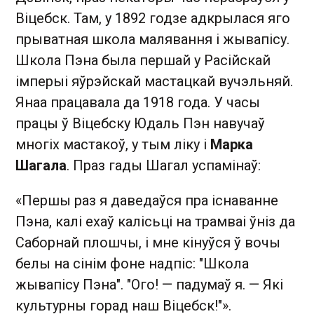
Віцебск. Там, у 1892 годзе адкрылася яго
прыватная школа малявання і жывапісу.
Школа Пэна была першай у Расійскай
імперыі яўрэйскай мастацкай вучэльняй.
Янаа працавала да 1918 года. У часы
працы ў Віцебску Юдаль Пэн навучаў
многіх мастакоў, у тым ліку і
Марка
Шагала
. Праз гады Шагал успамінаў:
«Першы раз я даведаўся пра існаванне
Пэна, калі ехаў калісьці на трамваі ўніз да
Саборнай плошчы, і мне кінуўся ў вочы
белы на сінім фоне надпіс: "Школа
жывапісу Пэна". "Ого! — падумаў я. — Які
культурны горад наш Віцебск!"».