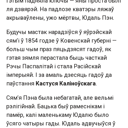
гэтым падняла ключы — яны проста былі
ля дзвярэй. На падлозе кватэры ляжаў
акрываўлены, ужо мёртвы, Юдаль Пэн.
Будучы мастак нарадзіўся ў яўрэйскай
сям’і ў 1854 годзе ў Ковенскай губерні —
больш чым праз пяцьдзясят гадоў, як
гэтая зямля перастала быць часткай
Рэчы Паспалітай і стала Расійскай
імперыяй. І за амаль дзесяць гадоў да
паўстання
Кастуся Каліноўскага
.
Сям’я Пэна была небагатай, але вельмі
рэлігійнай. Бацька быў рамеснікам і
памёр, калі маленькаму Юдалю было
ўсяго чатыры гады. Юдаль адвучыўся ў