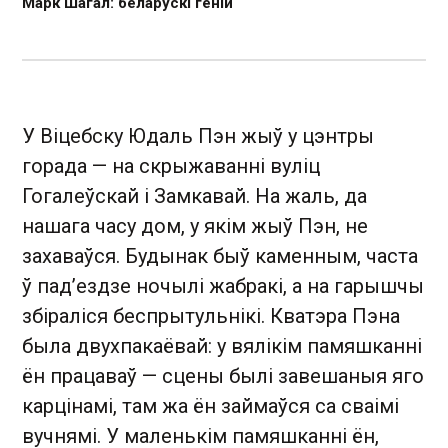
Марк Шагал: беларускі геній
У Віцебску Юдаль Пэн жыў у цэнтры
горада — на скрыжаванні вуліц
Гогалеўскай і Замкавай. На жаль, да
нашага часу дом, у якім жыў Пэн, не
захаваўся. Будынак быў каменным, часта
ў пад’ездзе ночылі жабракі, а на гарышчы
збіраліся беспрытульнікі. Кватэра Пэна
была двухпакаёвай: у вялікім памяшканні
ён працаваў — сцены былі завешаныя яго
карцінамі, там жа ён займаўся са сваімі
вучнямі. У маленькім памяшканні ён,