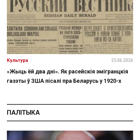
Культура
25.06.2026
«Жыць ёй два дні». Як расейскія эмігранцкія
газэты ў ЗША пісалі пра Беларусь у 1920-х
ПАЛІТЫКА