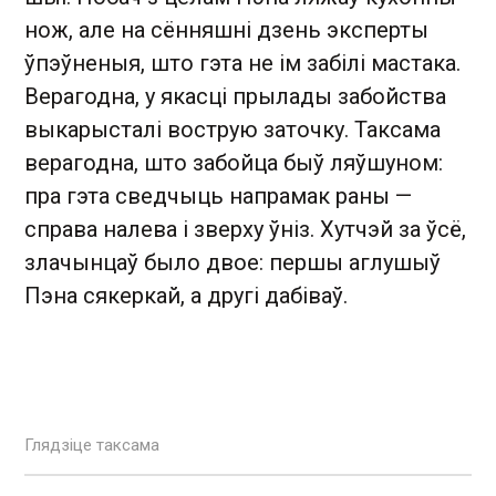
нож, але на сённяшні дзень эксперты
ўпэўненыя, што гэта не ім забілі мастака.
Верагодна, у якасці прылады забойства
выкарысталі вострую заточку. Таксама
верагодна, што забойца быў ляўшуном:
пра гэта сведчыць напрамак раны —
справа налева і зверху ўніз. Хутчэй за ўсё,
злачынцаў было двое: першы аглушыў
Пэна сякеркай, а другі дабіваў.
Глядзіце таксама