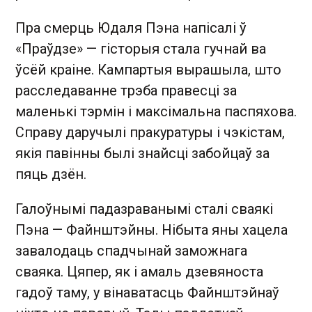
Пра смерць Юдаля Пэна напісалі ў
«Праўдзе» — гісторыя стала гучнай ва
ўсёй краіне. Кампартыя вырашыла, што
расследаванне трэба правесці за
маленькі тэрмін і максімальна паспяхова.
Справу даручылі пракуратуры і чэкістам,
якія павінны былі знайсці забойцаў за
пяць дзён.
Галоўнымі падазраванымі сталі сваякі
Пэна — Файнштэйны. Нібыта яны хацела
завалодаць спадчынай заможнага
сваяка. Цяпер, як і амаль дзевяноста
гадоў таму, у вінаватасць Файнштэйнаў