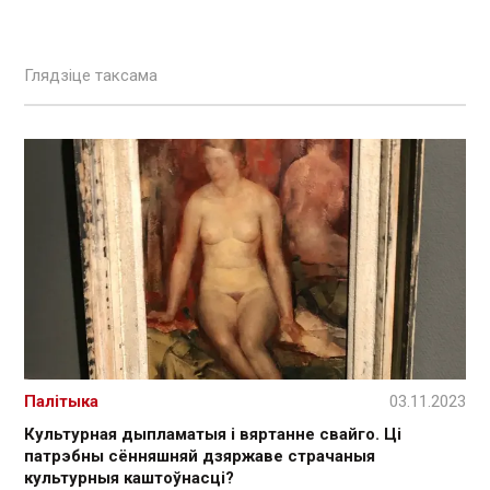
Глядзіце таксама
Палітыка
03.11.2023
Культурная дыпламатыя і вяртанне свайго. Ці
патрэбны сённяшняй дзяржаве страчаныя
культурныя каштоўнасці?