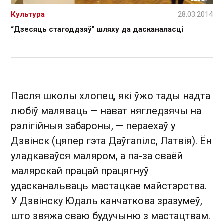
Культура
28.03.2014
“Дзесяць стагоддзяў” шляху да дасканаласці
Пасля школы хлопец, які ўжо тады надта
любіў маляваць — нават нягледзячы на
рэлігійныя забароны, — пераехаў у
Дзвінск (цяпер гэта Даўгапілс, Латвія). Ён
уладкаваўся маляром, а па-за сваёй
малярскай працай працягнуў
удасканальваць мастацкае майстэрства.
У Дзвінску Юдаль канчаткова зразумеў,
што звяжа сваю будучыню з мастацтвам.