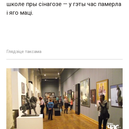
школе пры сінагозе — у гэты час памерла
і яго маці.
Глядзіце таксама