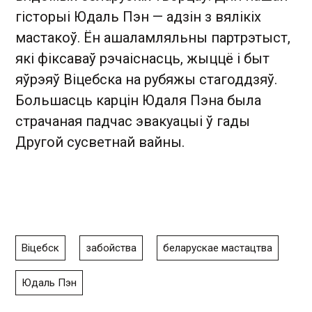
гісторыі Юдаль Пэн — адзін з вялікіх
мастакоў. Ён ашаламляльны партрэтыст,
які фіксаваў рэчаіснасць, жыццё і быт
яўрэяў Віцебска на рубяжы стагоддзяў.
Большасць карцін Юдаля Пэна была
страчаная падчас эвакуацыі ў гады
Другой сусветнай вайны.
Віцебск
забойства
беларускае мастацтва
Юдаль Пэн