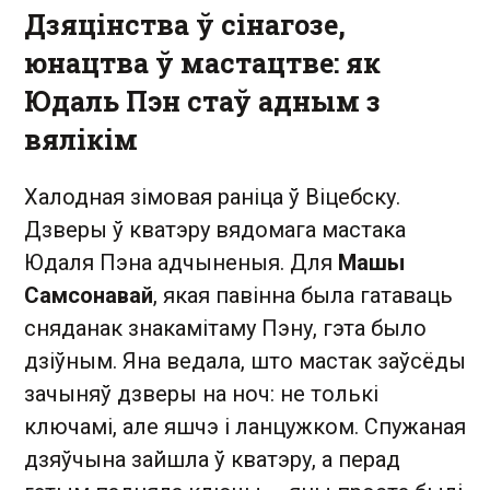
Дзяцінства ў сінагозе,
юнацтва ў мастацтве: як
Юдаль Пэн стаў адным з
вялікім
Халодная зімовая раніца ў Віцебску.
Дзверы ў кватэру вядомага мастака
Юдаля Пэна адчыненыя. Для
Машы
Самсонавай
, якая павінна была гатаваць
сняданак знакамітаму Пэну, гэта было
дзіўным. Яна ведала, што мастак заўсёды
зачыняў дзверы на ноч: не толькі
ключамі, але яшчэ і ланцужком. Спужаная
дзяўчына зайшла ў кватэру, а перад