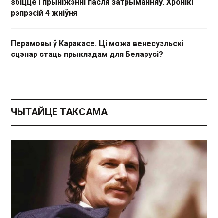
збіццё і прыніжэнні пасля затрыманняў. Хронікі
рэпрэсій 4 жніўня
Перамовы ў Каракасе. Ці можа венесуэльскі
сцэнар стаць прыкладам для Беларусі?
ЧЫТАЙЦЕ ТАКСАМА