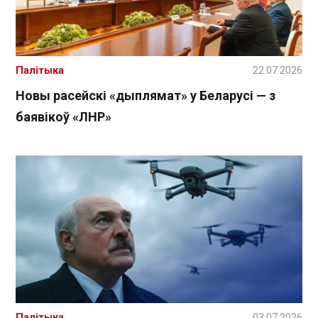
Палітыка
22.07.2026
Новы расейскі «дыплямат» у Беларусі — з
баявікоў «ЛНР»
Палітыка
03.07.2026