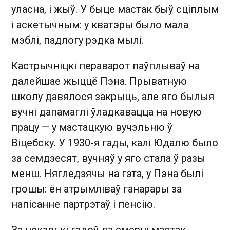
уласна, і жыў. У быце мастак быў сціплым
і аскетычным: у кватэры было мала
мэблі, падлогу рэдка мылі.
Кастрычніцкі пераварот паўплываў на
далейшае жыццё Пэна. Прыватную
школу давялося закрыць, але яго былыя
вучні дапамаглі ўладкавацца на новую
працу — у мастацкую вучэльню ў
Віцебску. У 1930-я гады, калі Юдалю было
за семдзесят, вучняў у яго стала ў разы
менш. Нягледзячы на гэта, у Пэна былі
грошы: ён атрымліваў ганарары за
напісанне партрэтаў і пенсію.