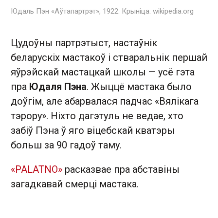
Юдаль Пэн «Аўтапартрэт», 1922. Крыніца: wikipedia.org
Цудоўны партрэтыст, настаўнік
беларускіх мастакоў і стваральнік першай
яўрэйскай мастацкай школы — усё гэта
пра
Юдаля Пэна
. Жыццё мастака было
доўгім, але абарвалася падчас «Вялікага
тэрору». Ніхто дагэтуль не ведае, хто
забіў Пэна ў яго віцебскай кватэры
больш за 90 гадоў таму.
«PALATNO»
расказвае пра абставіны
загадкавай смерці мастака.