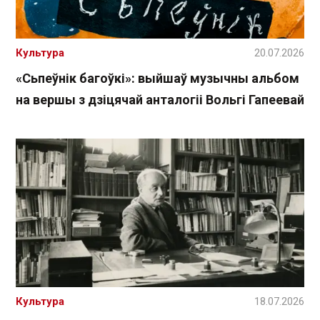
Культура
20.07.2026
«Сьпеўнік багоўкі»: выйшаў музычны альбом
на вершы з дзіцячай анталогіі Вольгі Гапеевай
Культура
18.07.2026