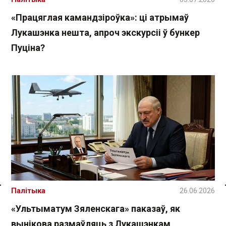
«Працяглая камандзіроўка»: ці атрымаў
Лукашэнка нешта, апроч экскурсіі ў бункер
Пуціна?
Палітыка
26.06.2026
Спасылка без VPN
«Ультыматум Зяленскага» паказаў, як
вынікова размаўляць з Лукашэнкам