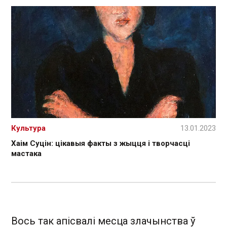
Культура
13.01.2023
Хаім Суцін: цікавыя факты з жыцця і творчасці
мастака
Вось так апісвалі месца злачынства ў