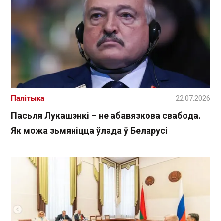
Палітыка
22.07.2026
Пасьля Лукашэнкі – не абавязкова свабода.
Як можа зьмяніцца ўлада ў Беларусі