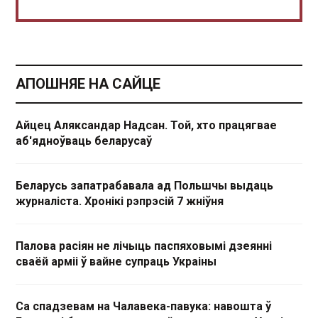
АПОШНЯЕ НА САЙЦЕ
Айцец Аляксандар Надсан. Той, хто працягвае
аб'ядноўваць беларусаў
Беларусь запатрабавала ад Польшчы выдаць
журналіста. Хронікі рэпрэсій 7 жніўня
Палова расіян не лічыць паспяховымі дзеянні
сваёй арміі ў вайне супраць Украіны
Са спадзевам на Чалавека-павука: навошта ў