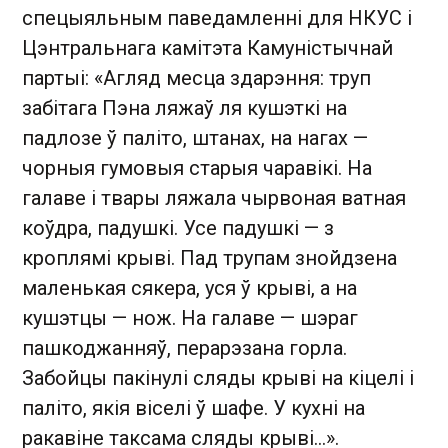
спецыяльным паведамленні для НКУС і
Цэнтральнага камітэта Камуністычнай
партыі: «Агляд месца здарэння: труп
забітага Пэна ляжаў ля кушэткі на
падлозе ў паліто, штанах, на нагах —
чорныя гумовыя старыя чаравікі. На
галаве і твары ляжала чырвоная ватная
коўдра, падушкі. Усе падушкі — з
кроплямі крыві. Пад трупам знойдзена
маленькая сякера, уся ў крыві, а на
кушэтцы — нож. На галаве — шэраг
пашкоджанняў, перарэзана горла.
Забойцы пакінулі сляды крыві на кіцелі і
паліто, якія віселі ў шафе. У кухні на
ракавіне таксама сляды крыві…».