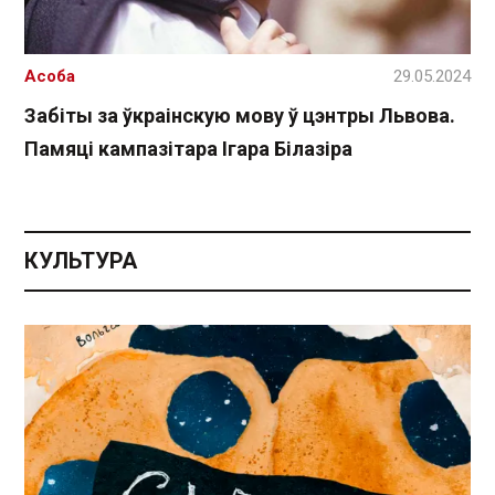
Асоба
29.05.2024
Забіты за ўкраінскую мову ў цэнтры Львова.
Памяці кампазітара Ігара Білазіра
КУЛЬТУРА