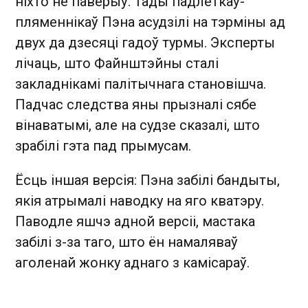
ніхто не паверыў. Тады падлеткаў-
пляменнікаў Пэна асудзілі на тэрміны ад
двух да дзесяці гадоў турмы. Эксперты
лічаць, што Файнштэйны сталі
закладнікамі палітычнага становішча.
Падчас следства яны прызналі сябе
вінаватымі, але на судзе сказалі, што
зрабілі гэта пад прымусам.
Ёсць іншая версія: Пэна забілі бандыты,
якія атрымалі наводку на яго кватэру.
Паводле яшчэ адной версіі, мастака
забілі з-за таго, што ён намаляваў
аголенай жонку аднаго з камісараў.