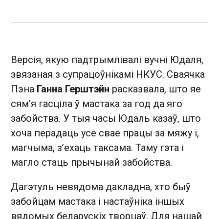
Версія, якую падтрымлівалі вучні Юдаля,
звязаная з супрацоўнікамі НКУС. Сваячка
Пэна
Ганна Герштэйн
расказвала, што яе
сям’я гасціла ў мастака за год да яго
забойства. У тыя часы Юдаль казаў, што
хоча перадаць усе свае працы за мяжу і,
магчыма, з’ехаць таксама. Таму гэта і
магло стаць прычынай забойства.
Дагэтуль невядома дакладна, хто быў
забойцам мастака і настаўніка іншых
вядомых беларускіх творцаў. Для нашай