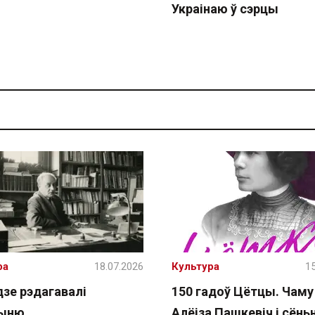
Украінаю ў сэрцы
ра
18.07.2026
Культура
15
дзе рэдагавалі
150 гадоў Цётцы. Чаму
чыню
Алёіза Пашкевіч і сёнь