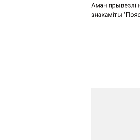
Аман прывезлі н
знакаміты "Пояс 