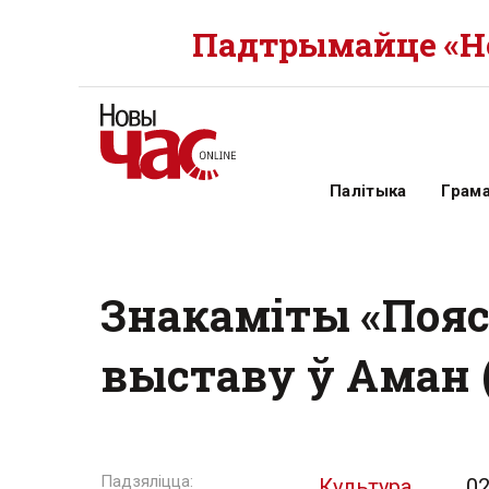
Падтрымайце «Но
Палітыка
Грам
Знакаміты «Пояс 
выставу ў Аман 
Культура
02