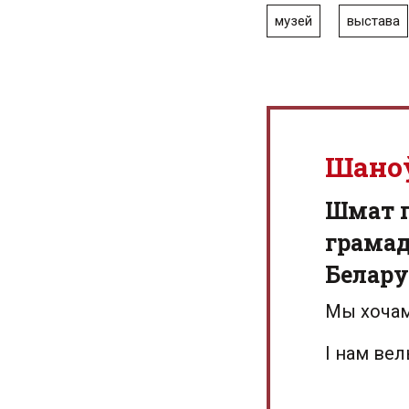
музей
выстава
Шано
Шмат г
грамад
Белару
Мы хочам
І нам ве