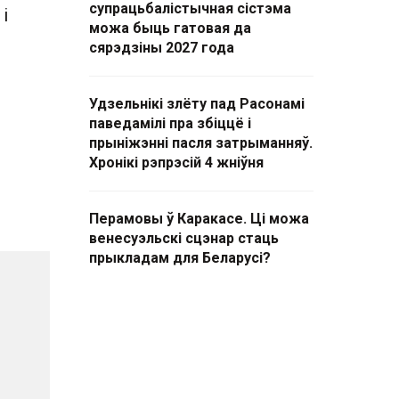
супрацьбалістычная сістэма
і
можа быць гатовая да
сярэдзіны 2027 года
Удзельнікі злёту пад Расонамі
паведамілі пра збіццё і
прыніжэнні пасля затрыманняў.
Хронікі рэпрэсій 4 жніўня
Перамовы ў Каракасе. Ці можа
венесуэльскі сцэнар стаць
прыкладам для Беларусі?