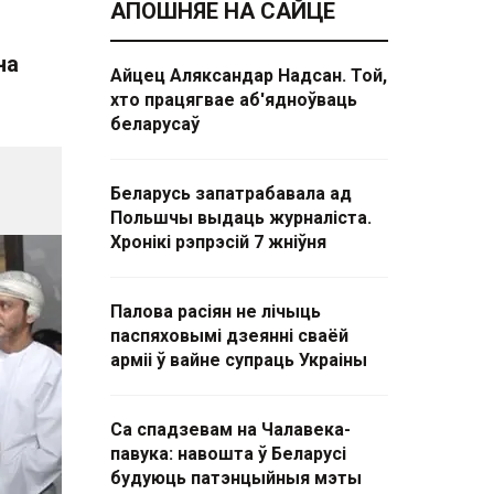
АПОШНЯЕ НА САЙЦЕ
на
Айцец Аляксандар Надсан. Той,
хто працягвае аб'ядноўваць
беларусаў
Беларусь запатрабавала ад
Польшчы выдаць журналіста.
Хронікі рэпрэсій 7 жніўня
Палова расіян не лічыць
паспяховымі дзеянні сваёй
арміі ў вайне супраць Украіны
Са спадзевам на Чалавека-
павука: навошта ў Беларусі
будуюць патэнцыйныя мэты