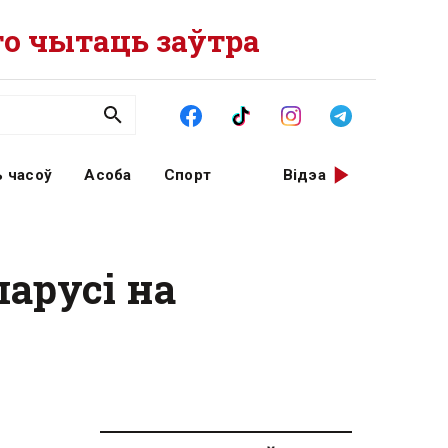
о чытаць заўтра
 часоў
Асоба
Спорт
Відэа
ларусі на