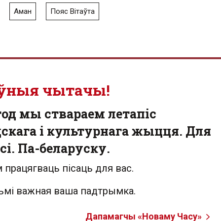
Аман
Пояс Вітаўта
ўныя чытачы!
од мы ствараем летапіс
скага і культурнага жыцця. Для
сі. Па-беларуску.
 працягваць пісаць для вас.
льмі важная ваша падтрымка.
Дапамагчы «Новаму Часу»