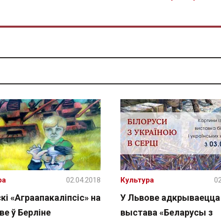
ра
02.04.2018
Культура
02
кі «Аграапакаліпсіс» на
У Львове адкрываецца
ве ў Берліне
выстава «Беларусы з