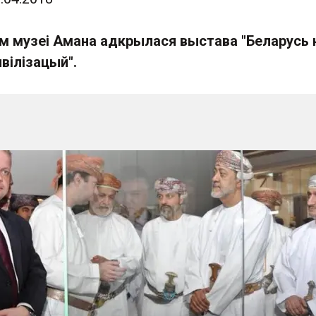
 музеі Амана адкрылася выстава "Беларусь 
вілізацый".