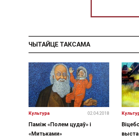
ЧЫТАЙЦЕ ТАКСАМА
Культура
02.04.2018
Культу
Паміж «Полем цудаў» і
Віцебс
«Митьками»
выста