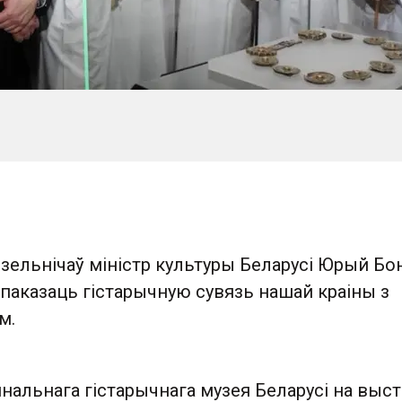
зельнічаў міністр культуры Беларусі Юрый Бо
паказаць гістарычную сувязь нашай краіны з
м.
альнага гістарычнага музея Беларусі на выст