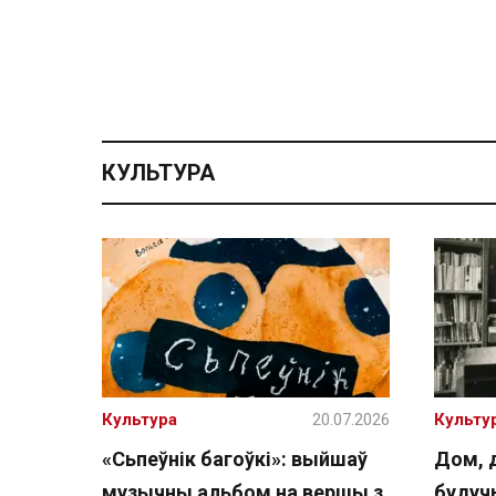
КУЛЬТУРА
Культура
20.07.2026
Культу
«Сьпеўнік багоўкі»: выйшаў
Дом, 
музычны альбом на вершы з
буду