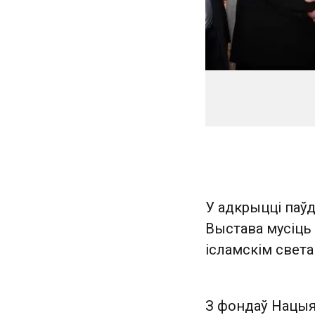
У адкрыцці паўд
Выстава мусіць 
ісламскім света
З фондаў Нацыян