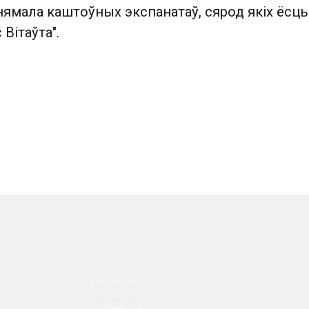
ямала каштоўных экспанатаў, сярод якіх ёсць 
Вітаўта".
Паглядзець
пост у
Facebook