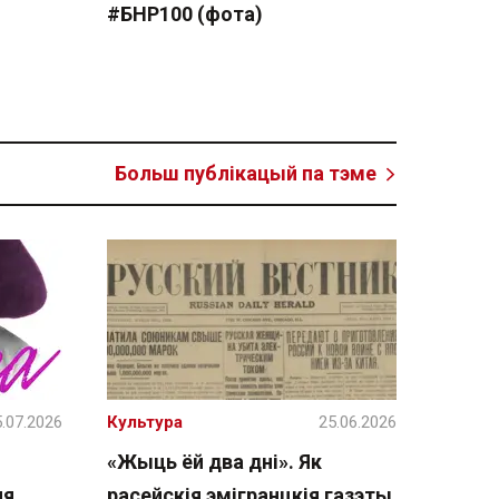
#БНР100 (фота)
Больш публікацый па тэме
.07.2026
Культура
25.06.2026
«Жыць ёй два дні». Як
ня
расейскія эмігранцкія газэты