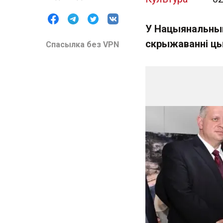
У Нацыянальным
скрыжаванні цы
Спасылка без VPN