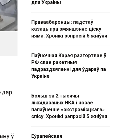
для Украіны
Праваабаронцы: падстаў
казаць пра змяншэнне ціску
няма. Хронікі рэпрэсій 6 жніўня
Паўночная Карэя разгортвае ў
РФ свае ракетныя
падраздзяленні для ўдараў па
Украіне
ндар.
Больш за 2 тысячы
ліквідаваных НКА і новае
папаўненне «экстрэмісцкага»
спісу. Хронікі рэпрэсій 5 жніўня
аву ў
Еўрапейская