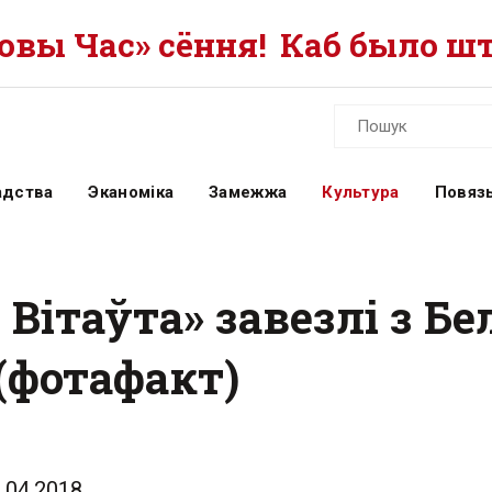
вы Час» сёння!
Каб было шт
адства
Эканоміка
Замежжа
Культура
Повязь
Вітаўта» завезлі з Бе
(фотафакт)
.04.2018