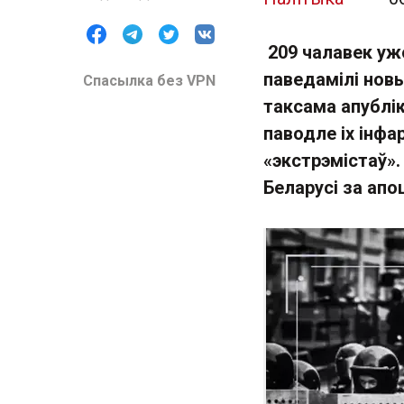
209 чалавек ужо
паведамілі новы
Спасылка без VPN
таксама апубліка
паводле іх інф
«экстрэмістаў».
Беларусі за апош