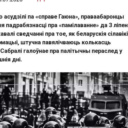
 асудзілі па «справе Гаюна», праваабаронцы
я падрабязнасці пра «памілаванне» да 3 ліпен
валі сведчанні пра тое, як беларускія сілавікі
армацыі, штучна павялічваюць колькасць
 Сабралі галоўнае пра палітычны пераслед у
нія дні.