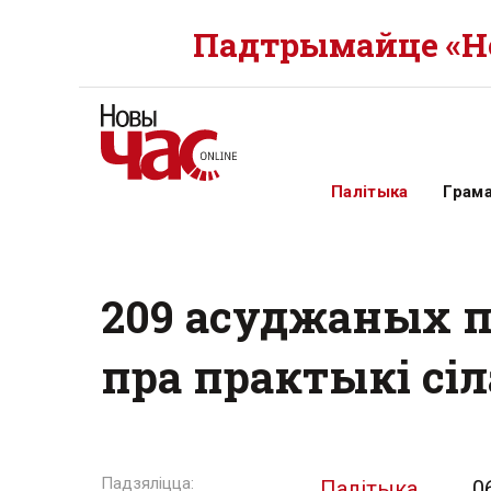
Падтрымайце «Но
Палітыка
Грам
209 асуджаных п
пра практыкі сіл
Палітыка
0