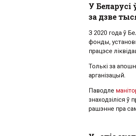
У Беларусі 
за дзве ты
З 2020 года ў Бе
фонды, установы
працэсе ліквіда
Толькі за апошн
арганізацый.
Паводле
маніто
знаходзіліся ў 
рашэнне пра са