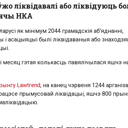
ўжо ліквідавалі або ліквідуюць б
сячы НКА
ларусі як мінімум 2044 грамадскія аб'яднанні,
 і асацыяцыі былі ліквідаваныя або знаходзя
цыі.
і месяц гэтая колькасць павялічылася яшчэ н
рынгу Lawtrend
, на канец чэрвеня 1244 арганіз
працэсе прымусовай ліквідацыі, яшчэ 800 прын
маліквідацыю.