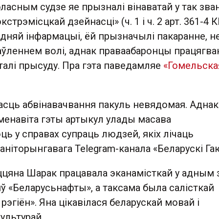
ласным судзе яе прызналі вінаватай у так зв
кстрэмісцкай дзейнасці» (ч. 1 і ч. 2 арт. 361-4 К
дняй інфармацыі, ёй прызначылі пакаранне, н
баўленнем волі, аднак праваабаронцы працягв
талі прысуду. Пра гэта паведамляе
«Гомельска
асць абвінавачвання пакуль невядомая. Аднак
менавіта гэты артыкул улады масава
ь у справах супраць людзей, якіх лічаць
ніторынгавага Telegram-канала «Беларускі Га
ццяна Шарак працавала эканамісткай у адным 
ў «Беларусьнафты», а таксама была салісткай
 рэгіён». Яна цікавілася беларускай мовай і
ультурай.