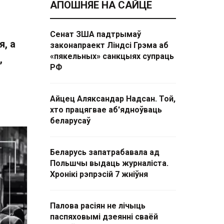
АПОШНЯЕ НА САЙЦЕ
Сенат ЗША падтрымаў
я, а
законапраект Ліндсі Грэма аб
«пякельных» санкцыях супраць
,
РФ
Айцец Аляксандар Надсан. Той,
хто працягвае аб'ядноўваць
беларусаў
Беларусь запатрабавала ад
Польшчы выдаць журналіста.
Хронікі рэпрэсій 7 жніўня
Палова расіян не лічыць
паспяховымі дзеянні сваёй