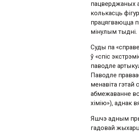
пацверджаных а
колькасць фігур
працягваюцца па
мінулым тыдні.
Суды па «справ
ў «спіс экстрэм
паводле артыкул
Паводле праваа
менавіта гэтай
абмежаванне вол
хімію»), аднак 
Яшчэ адным пры
гадовай жыхар