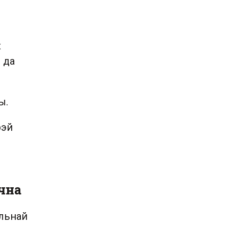
х
 да
ы.
рэй
чна
альнай