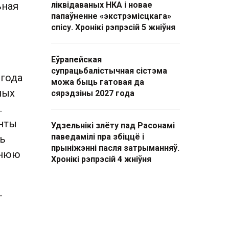
ьная
ліквідаваных НКА і новае
папаўненне «экстрэмісцкага»
спісу. Хронікі рэпрэсій 5 жніўня
Еўрапейская
супрацьбалістычная сістэма
 года
можа быць гатовая да
ных
сярэдзіны 2027 года
.
анты
Удзельнікі злёту пад Расонамі
паведамілі пра збіццё і
ць
прыніжэнні пасля затрыманняў.
тнюю
Хронікі рэпрэсій 4 жніўня
-