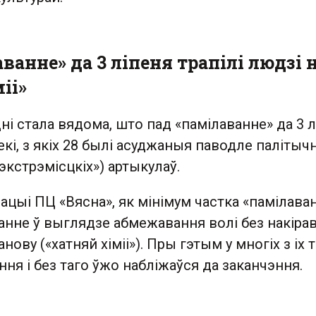
ванне» да 3 ліпеня трапілі людзі 
іі»
і стала вядома, што пад «памілаванне» да 3 л
векі, з якіх 28 былі асуджаныя паводле палітыч
кстрэмісцкіх») артыкулаў.
цыі ПЦ «Вясна», як мінімум частка «памілава
анне ў выглядзе абмежавання волі без накіра
нову («хатняй хіміі»). Пры гэтым у многіх з іх 
ня і без таго ўжо набліжаўся да заканчэння.