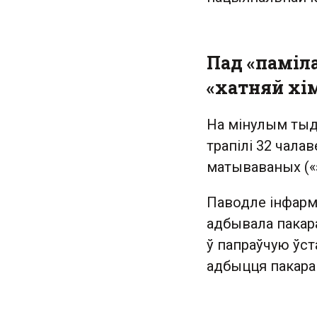
Пад «паміла
«хатняй хім
На мінулым тыдн
трапілі 32 чала
матываваных («э
Паводле інфарма
адбывала пакар
ў папраўчую ўста
адбыцця пакаран