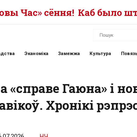
вы Час» сёння!
Каб было шт
адства
Эканоміка
Замежжа
Культура
Повязь
а «справе Гаюна» і н
авікоў. Хронікі рэпрэс
6.07.2026
НЧ