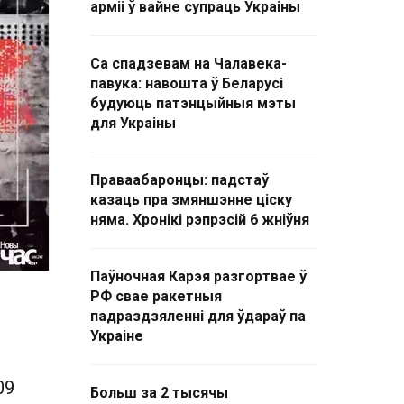
арміі ў вайне супраць Украіны
Са спадзевам на Чалавека-
павука: навошта ў Беларусі
будуюць патэнцыйныя мэты
для Украіны
Праваабаронцы: падстаў
казаць пра змяншэнне ціску
няма. Хронікі рэпрэсій 6 жніўня
Паўночная Карэя разгортвае ў
РФ свае ракетныя
падраздзяленні для ўдараў па
Украіне
09
Больш за 2 тысячы