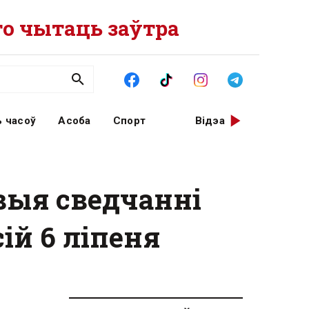
о чытаць заўтра
 часоў
Асоба
Спорт
Відэа
овыя сведчанні
ій 6 ліпеня