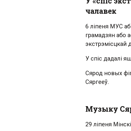
У «спіс экс
чалавек
6 ліпеня МУС аб
грамадзян або а
экстрэмісцкай д
У спіс дадалі я
Сярод новых фі
Сяргееў.
Музыку Сяр
29 ліпеня Мінск