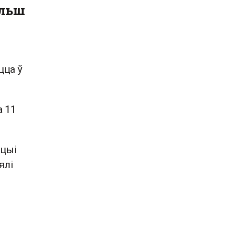
ольш
цца ў
а 11
ацыі
ялі