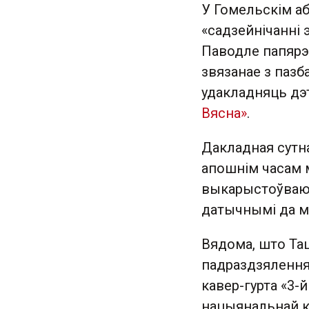
У Гомельскім аб
«садзейнічанні э
Паводле папярэ
звязанае з паз
удакладняць дэ
Вясна»
.
Дакладная сутн
апошнім часам 
выкарыстоўваюц
датычнымі да ма
Вядома, што Та
падраздзялення
кавер-гурта «3-й
нацыянальнай к