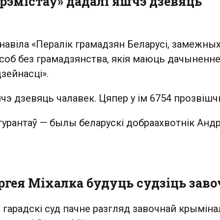
трэмістаў» дадалі яшчэ дзевяць
навіла «Пералік грамадзян Беларусі, замежны
соб без грамадзянства, якія маюць дачыненне
зейнасці».
шчэ дзевяць чалавек. Цяпер у ім 6754 прозвішч
гурантаў — былы беларускі добраахвотнік Анд
гея Міхалка будуць судзіць заво
і гарадскі суд пачне разгляд завочнай крымін