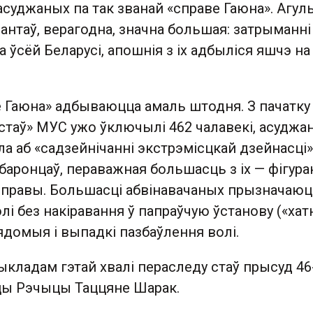
суджаных па так званай «справе Гаюна». Агул
антаў, верагодна, значна большая: затрыманні
 ўсёй Беларусі, апошнія з іх адбыліся яшчэ на
е Гаюна» адбываюцца амаль штодня. З пачатку
істаў» МУС ужо ўключылі 462 чалавекі, асуджа
а аб «садзейнічанні экстрэмісцкай дзейнасці»
баронцаў, пераважная большасць з іх — фігур
 справы. Большасці абвінавачаных прызначаю
і без накіравання ў папраўчую ўстанову («ха
вядомыя і выпадкі пазбаўлення волі.
кладам гэтай хвалі пераследу стаў прысуд 46
цы Рэчыцы Таццяне Шарак.