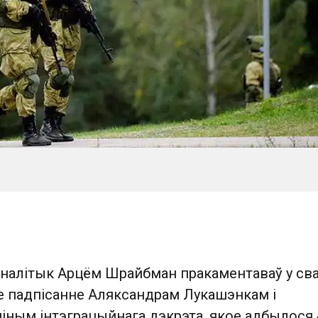
аналітык Арцём Шрайбман пракаментаваў у св
е падпісанне Аляксандрам Лукашэнкам і
іным інтэграцыйнага дэкрэта, якое адбылося 