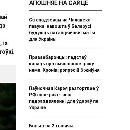
АПОШНЯЕ НА САЙЦЕ
най
Са спадзевам на Чалавека-
да
павука: навошта ў Беларусі
будуюць патэнцыйныя мэты
для Украіны
 іх
оўкі.
Праваабаронцы: падстаў
казаць пра змяншэнне ціску
няма. Хронікі рэпрэсій 6 жніўня
Паўночная Карэя разгортвае ў
РФ свае ракетныя
падраздзяленні для ўдараў па
Украіне
Больш за 2 тысячы