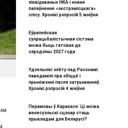
ліквідаваных НКА і новае
папаўненне «экстрэмісцкага»
спісу. Хронікі рэпрэсій 5 жніўня
Еўрапейская
супрацьбалістычная сістэма
можа быць гатовая да
сярэдзіны 2027 года
Удзельнікі злёту пад Расонамі
паведамілі пра збіццё і
прыніжэнні пасля затрыманняў.
Хронікі рэпрэсій 4 жніўня
Перамовы ў Каракасе. Ці можа
аім
венесуэльскі сцэнар стаць
прыкладам для Беларусі?
4