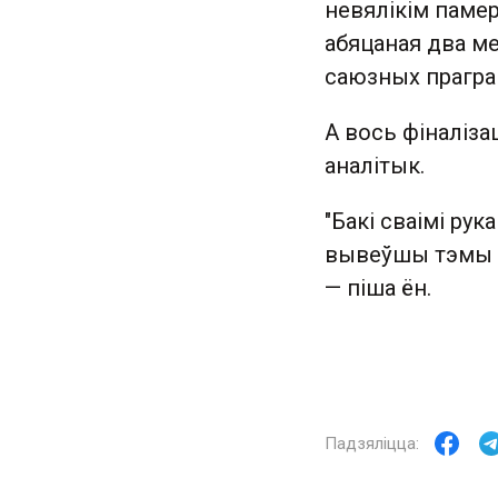
невялікім памер
абяцаная два м
саюзных прагра
А вось фіналіза
аналітык.
"Бакі сваімі рук
вывеўшы тэмы н
— піша ён.