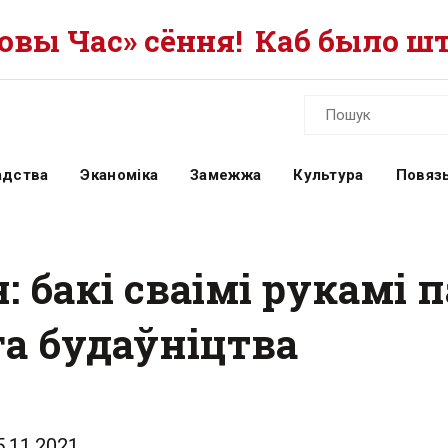
вы Час» сёння!
Каб было шт
адства
Эканоміка
Замежжа
Культура
Повязь
бакі сваімі рукамі п
а будаўніцтва
5.11.2021