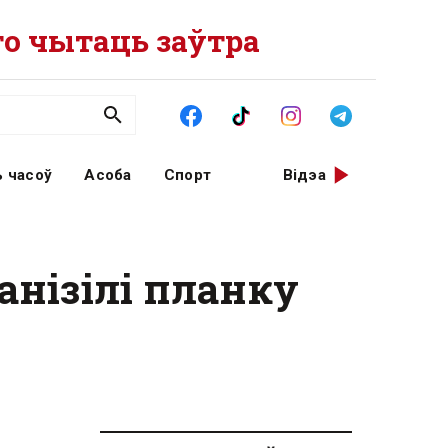
о чытаць заўтра
 часоў
Асоба
Спорт
Відэа
анізілі планку