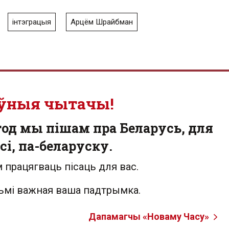
інтэграцыя
Арцём Шрайбман
ўныя чытачы!
од мы пішам пра Беларусь, для
сі, па-беларуску.
 працягваць пісаць для вас.
льмі важная ваша падтрымка.
Дапамагчы «Новаму Часу»