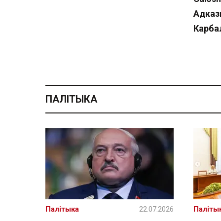
Адказ
Карба
ПАЛІТЫКА
Палітыка
22.07.2026
Паліты