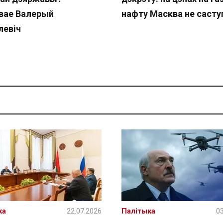
вае Валерый
нафту Масква не састу
левіч
ка
22.07.2026
Палітыка
03