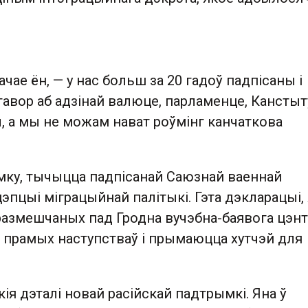
ачае ён, — у нас больш за 20 гадоў падпісаны і
дагавор аб адзінай валюце, парламенце, Канстыт
, а мы не можам нават роўмінг канчаткова
умку, тычыцца падпісанай Саюзнай ваеннай
эпцыі міграцыйнай палітыкі. Гэта дэкларацыі, я
размешчаных пад Гродна вучэбна-баявога цэнтр
ь прамых наступстваў і прымаюцца хутчэй для
кія дэталі новай расійскай падтрымкі. Яна ў