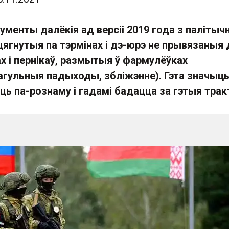
менты далёкія ад версіі 2019 года з палітыч
цягнутыя па тэрмінах і дэ-юрэ не прывязаныя 
х і пернікаў, размытыя ў фармулёўках
агульныя падыходы, збліжэнне). Гэта значыць,
 па-рознаму і гадамі бадацца за гэтыя тракт