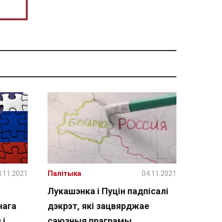
.11.2021
Палітыка
04.11.2021
Лукашэнка і Пуцін падпісалі
нага
дэкрэт, які зацвярджае
 і
саюзныя праграмы