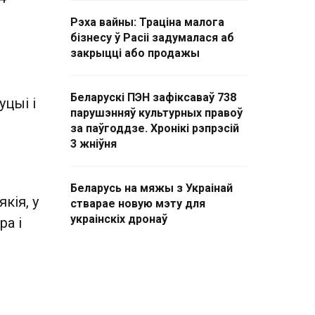
Рэха вайны: Траціна малога
бізнесу ў Расіі задумалася аб
закрыцці або продажы
Беларускі ПЭН зафіксаваў 738
уцыі і
парушэнняў культурных правоў
за паўгоддзе. Хронікі рэпрэсій
3 жніўня
Беларусь на мяжы з Украінай
кія, у
стварае новую мэту для
украінскіх дронаў
а і