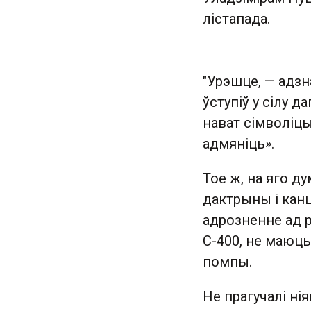
лістапада.
"Урэшце, — адзн
ўступіў у сілу 
нават сімволіцы
адмяніць».
Тое ж, на яго д
дактрыны і канц
адрозненне ад 
С-400, не маюц
помпы.
Не прагучалі нія