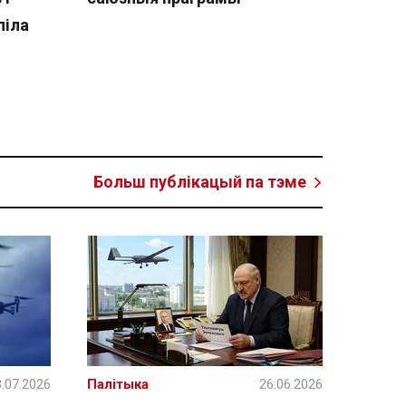
піла
Больш публікацый па тэме
.07.2026
Палітыка
26.06.2026