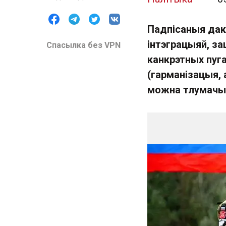
Падпісаныя даку
інтэграцыяй, за
Спасылка без VPN
канкрэтных пуга
(гарманізацыя, 
можна тлумачыць