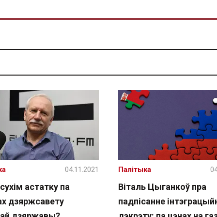
ка
04.11.2021
Палітыка
04
сухім астатку па
Віталь Цыганкоў пра
ах дзяржсавету
падпісанне інтэграцый
ай дзяржавы?
дэкрэту: па цэнах на газ