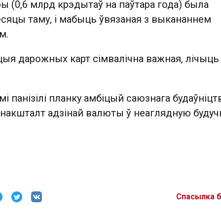
ы (0,6 млрд крэдытаў на паўтара года) была
есяцы таму, і мабыць ўвязаная з выкананнем
м.
цыя дарожных карт сімвалічна важная, лічыць
амі панізілі планку амбіцый саюзнага будаўніцтв
акшталт адзінай валюты ў неаглядную будуч
Спасылка 