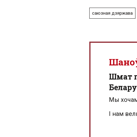
саюзная дзяржава
Шано
Шмат г
Белару
Мы хочам
І нам ве