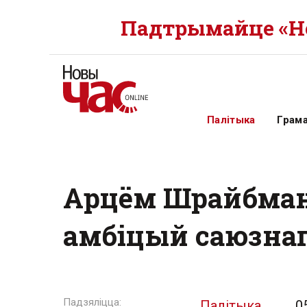
Падтрымайце «Но
Палітыка
Грам
Арцём Шрайбман: 
амбіцый саюзнаг
Палітыка
0