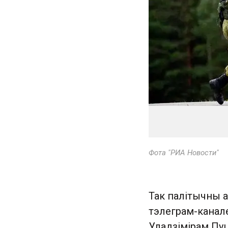
Фота "РИА Новости"
Так палітычны 
тэлеграм-канал
Уладзімірам Пуц