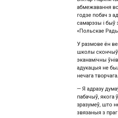
абмежавання вол
годзе побач з а
самарэзы і быў
«Польскае Рады
У размове ён ве
школы скончыў 
эканамічны ўнів
адукацыя не был
нечага творчага
— Я адразу дума
пабачыў, якога 
зразумеў, што н
звязаныя з пра