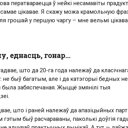
упова ператвараецца ў нейкі несамавіты прадук
ь самае цікавае. Я скажу можа крамольную фраз
ля грошай у першую чаргу – мне вельмі цікава
у, еднасць, гонар…
гадвае, што да 20-га года належаў да класічнаг
: не быў багатым, але і да катэгорыі бедных не
я была забяспечаная. Жыццё змянілі тыя
зеі.
вае, што і раней належаў да апазіцыйных парт
сім гэтым быў расчараваны, паколькі доўгія гад
 не адчуваў практычных вынікаў. А тут — даўж