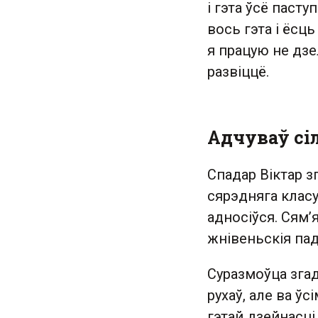
і гэта ўсё паст
вось гэта і ёсц
я працую не дзе
развіццё.
Адчуваў сіл
Спадар Віктар з
сярэдняга класу
адносіўся. Сям’
жнівеньскія пад
Суразмоўца згад
рухаў, але ва ў
гэтай дзейнасці