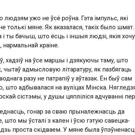
о людзям ужо не ўсё роўна. Гэта імпульс, які
не толькі мяне. Як аказалася, такіх было шмат.
 і ты бачыш, што ёсць і іншыя людзі, якія хоч
 нармальнай краіне.
оў, хадзіў на ўсе маршы і дзякуючы таму, што
х, чытаў адмысловую літаратуру, як пазбягаць
однага разу не патрапіў у аўтазак. Ён быў сам
о, што адбывалася на вуліцах Мінска. Няглед
рскай сістэмы, у душы цяпліліся адчуванні пе
і еднасць, гонар за сваю прыналежнасць да
е, што мы ўсталі з кален і ўсю гэтую савецка-
дзь проста скідваем. У мяне была ўпэўненасц