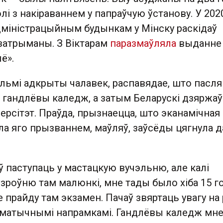
і з накіраваннем у папраўчую ўстанову. У 202
дміністрацыйным будынкам у Мінску раскідаў
 затрыманы. З Віктарам
паразмаўляла
выданне
ё».
льмі адкрыты чалавек, распавядае, што пасля
гандлёвы каледж, а затым Беларускі дзяржа
ерсітэт. Праўда, прызнаецца, што эканамічная
а яго прызваннем, маўляў, заўсёды цягнула д
.
ў паступаць у мастацкую вучэльню, але калі
ўзроўню там малюнкі, мне тады было хіба 15 го
е прайду там экзамен. Пачаў звяртаць увагу на
гматычнымі напрамкамі. Гандлёвы каледж мн