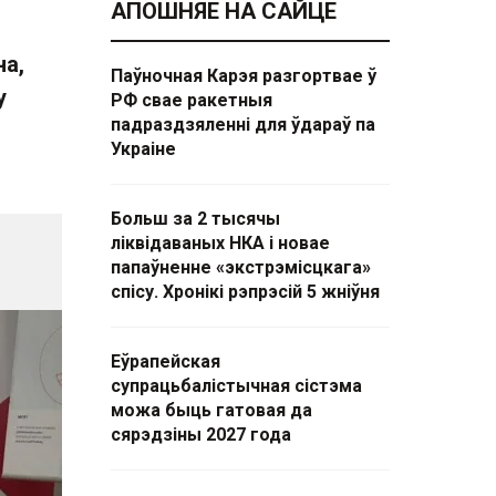
АПОШНЯЕ НА САЙЦЕ
на,
Паўночная Карэя разгортвае ў
у
РФ свае ракетныя
падраздзяленні для ўдараў па
Украіне
Больш за 2 тысячы
ліквідаваных НКА і новае
папаўненне «экстрэмісцкага»
спісу. Хронікі рэпрэсій 5 жніўня
Еўрапейская
супрацьбалістычная сістэма
можа быць гатовая да
сярэдзіны 2027 года