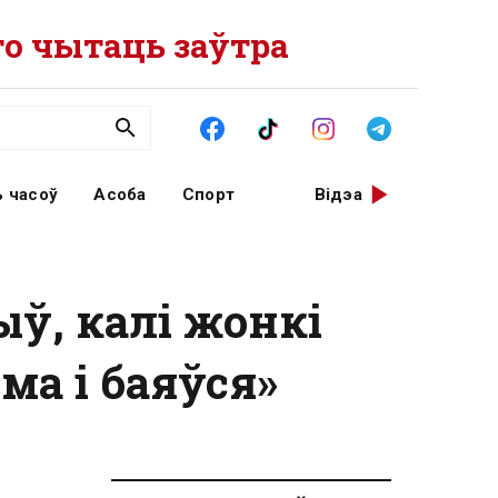
о чытаць заўтра
 часоў
Асоба
Спорт
Відэа
ў, калі жонкі
ма і баяўся»