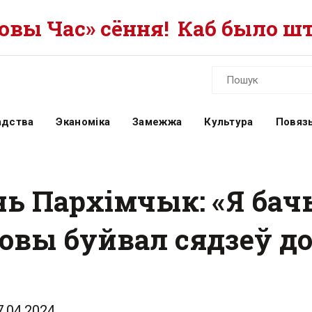
вы Час» сёння!
Каб было шт
адства
Эканоміка
Замежжа
Культура
Повязь
ь Пархімчык: «Я бачы
ровы буйвал сядзеў до
7.04.2024