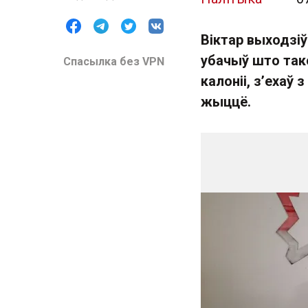
Віктар выходзіў
убачыў што тако
Спасылка без VPN
калоніі, з’ехаў 
жыццё.