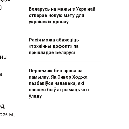
0
Беларусь на мяжы з Украінай
стварае новую мэту для
украінскіх дронаў
Расія можа абвясціць
«тэхнічны дэфолт» па
прыкладзе Беларусі
ўны
Пераемнік без права на
а
памылку. Як Энвер Ходжа
пазбавіўся чалавека, які
павінен быў атрымаць яго
ўладу
д,
 рэчы,
е