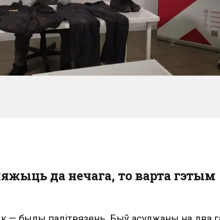
яжыць да нечага, то варта гэтым
ык — былы палітвязень. Быў асуджаны на два 