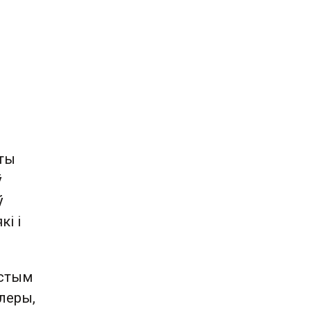
уты
ў
ў
кі і
ыстым
леры,