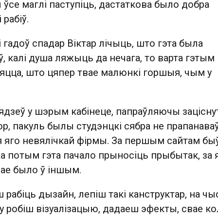
ы ўсе маглі паступіць, дастаткова было добра
 рабіў.
гадоў спадар Віктар лічыць, што гэта была
, калі душа ляжыць да нечага, то варта гэтым
аяцца, што цяпер твае малюнкі горшыя, чым у
 сядзеў у шэрым кабінеце, папраўляючы зацісн
ор, пакуль былы студэнцкі сябра не прапанава
я яго невялічкай фірмы. За першым сайтам бы
, а потым гэта пачало прыносіць прыбытак, за я
нае было ў іншым.
 рабіць дызайн, лепіш такі канструктар, на ч
 робіш візуалізацыю, дадаеш эфекты, свае ко