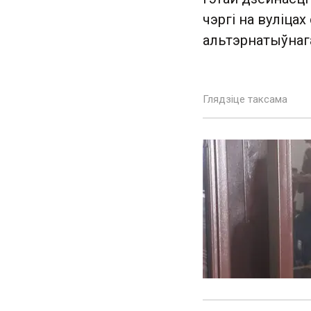
чэргі на вуліца
альтэрнатыўнаг
Глядзіце таксама