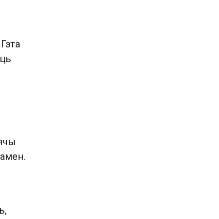
 Гэта
уць
зячы
рамен.
ь,