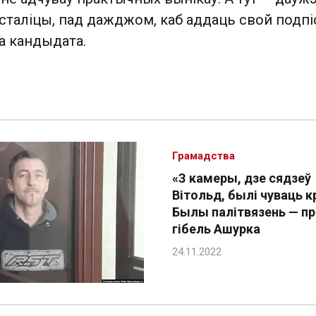
х сталіцы, пад дажджом, каб аддаць свой подпі
а кандыдата.
Грамадства
«З камеры, дзе сядзеў
Вітольд, былі чуваць к
Былы палітвязень — пр
гібель Ашурка