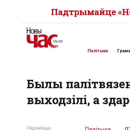
Падтрымайце «Но
Палітыка
Грам
Былы палітвязен
выходзілі, а зда
Палітыка
0