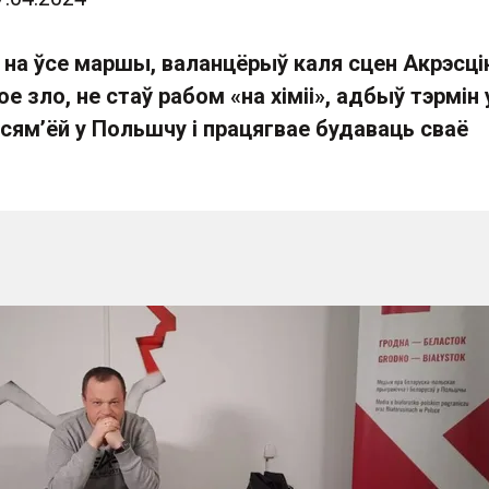
 на ўсе маршы, валанцёрыў каля сцен Акрэсці
е зло, не стаў рабом «на хіміі», адбыў тэрмін 
з сям’ёй у Польшчу і працягвае будаваць сваё