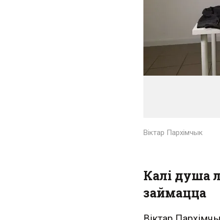
Віктар Пархімчык
Калі душа л
займацца
Віктар Пархімч