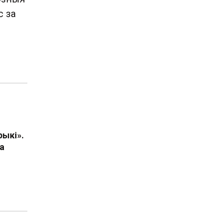
с за
рыкі».
а