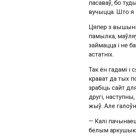
пасаваў, бо туд
вучыцца. Што я і
Цяпер з вышыні 
памылка, маўляў
займацца і не б
астатніх.
Так ён гадамі і
крават да тых п
зрабіць сайт дл
другі, наступны
жыў. Але галоў
— Калі пачынаеш
белым аркушыку