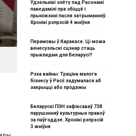
Удзельнікі злёту пад Расонамі
паведамілі пра збіццё і
прыніжэнні пасля затрыманняў.
Хронікі рэпрэсій 4 жніўня
Перамовы ў Каракасе. Ці можа
венесуэльскі сцэнар стаць
прыкладам для Беларусі?
Рэха вайны: Траціна малога
бізнесу ў Расіі задумалася аб
закрыцці або продажы
Беларускі ПЭН зафіксаваў 738
парушэнняў культурных правоў
за паўгоддзе. Хронікі рэпрэсій
3 жніўня
гады