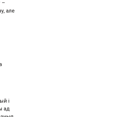
т –
у, але
а
ый і
ы ад
эзныя