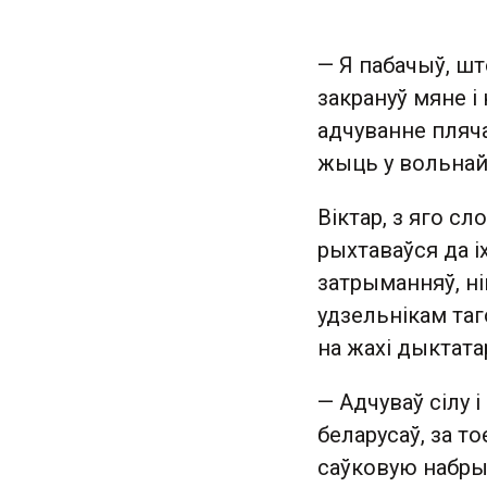
— Я пабачыў, шт
закрануў мяне і 
адчуванне пляча
жыць у вольнай,
Віктар, з яго сл
рыхтаваўся да і
затрыманняў, нів
удзельнікам таг
на жахі дыктата
— Адчуваў сілу 
беларусаў, за то
саўковую набры