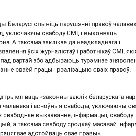
ды Беларусі спыніць парушэнні правоў чалавек
д, уключаючы свабоду СМІ, і выконваць
на. А таксама заклікае да неадкладнага і
валення ўсіх журналістаў і работнікаў СМІ, які
пад вартай або адбываюць турэмнае зняволе
анне сваёй працы і рэалізацыю сваіх правоў.
адтрымліваць «законны заклік беларускага на
 чалавека і асноўныя свабоды, уключаючы св
іх свабоднае выказванне, інфармацыі, свабоду
цый, а таксама свабоду сродкаў масавай інфар
о працягвае адстойваць свае правы».