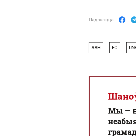
ААН
ЕС
UN
Шано
Мы — 
неабыя
грамад