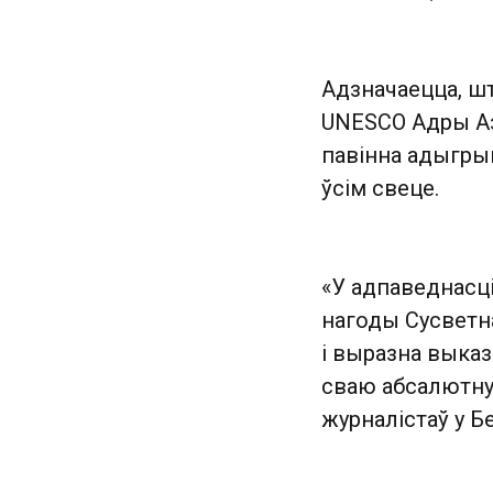
Адзначаецца, шт
UNESCO Адры Аз
павінна адыгры
ўсім свеце.
«У адпаведнасці
нагоды Сусветн
і выразна выка
сваю абсалютну
журналістаў у Бе