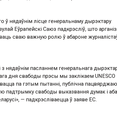
о ў нядаўнім лісце генеральнаму дырэктару
улай Еўрапейскі Саюз падкрэсліў, што аргані
ваць сваю важную ролю ў абароне журналіста
 з нядаўнім пасланнем генеральнага дырэктар
ага дня свабоды прэсы мы заклікаем UNESCO 
звацца па гэтым пытанні, публічна пацвярджа
ю падтрымку свабоды выказвання думак і аб
ларусі», — падкрэсліваецца ў заяве ЕС.