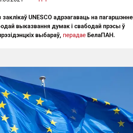
з заклікаў UNESCO адрэагаваць на пагаршэнне
бодай выказвання думак і свабодай прэсы ў
прэзідэнцкіх выбараў,
перадае
БелаПАН.