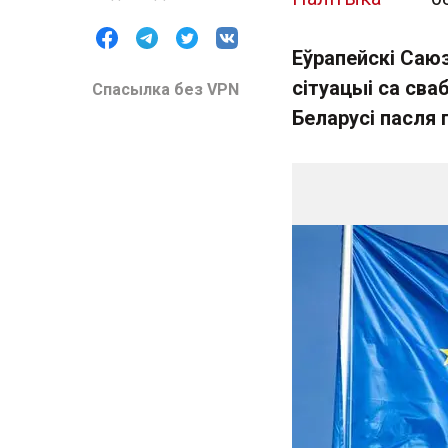
Еўрапейскі Саю
сітуацыі са сва
Спасылка без VPN
Беларусі пасля 