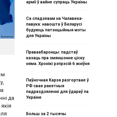
арміі ў вайне супраць Украіны
Са спадзевам на Чалавека-
павука: навошта ў Беларусі
будуюць патэнцыйныя мэты
для Украіны
Праваабаронцы: падстаў
казаць пра змяншэнне ціску
няма. Хронікі рэпрэсій 6 жніўня
ым
Паўночная Карэя разгортвае ў
у,
РФ свае ракетныя
на
падраздзяленні для ўдараў па
нні да
Украіне
 якія
сля
Больш за 2 тысячы