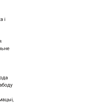
а і
я
ньне
рода
абоду
мацыі,