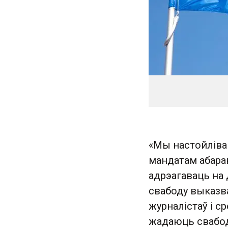
«Мы настойліва
мандатам абаран
адрэагаваць на 
свабоду выказва
журналістаў і ср
жадаюць свабод