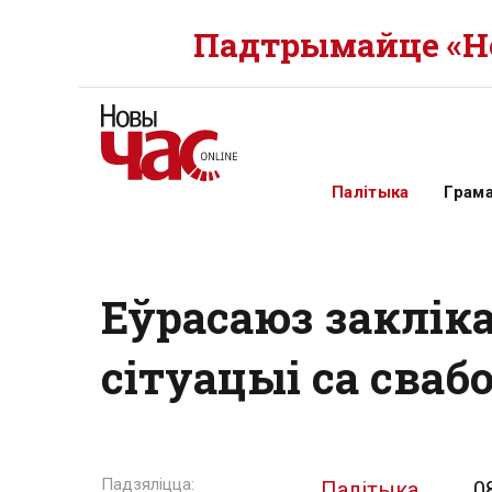
Падтрымайце «Но
Палітыка
Грам
Еўрасаюз заклік
сітуацыі са сваб
Палітыка
0