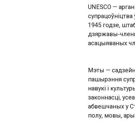
UNESCO — арган
супрацоўніцтва ў
1945 годзе, шта
дзяржавы-члены
асацыяваных чл
Мэты — садзейні
пашырэння супра
навукі і культу
законнасці, усе
абвешчаных у Ст
полу, мовы, арые