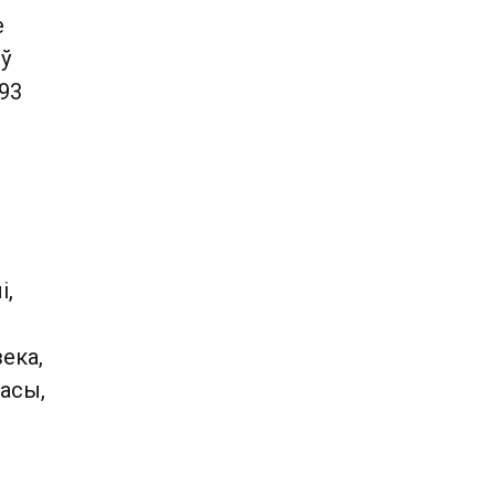
е
 ў
93
і,
ека,
расы,