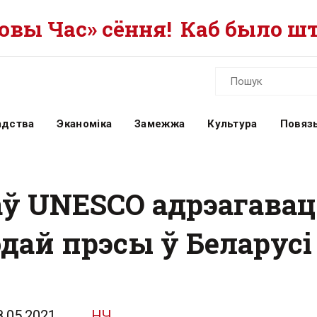
вы Час» сёння!
Каб было шт
адства
Эканоміка
Замежжа
Культура
Повязь
аў UNESCO адрэагава
одай прэсы ў Беларусі
8.05.2021
НЧ