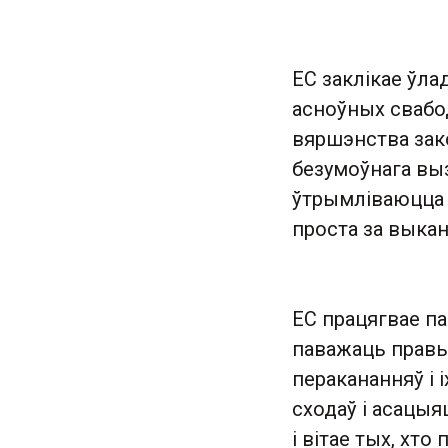
ЕС заклікае ўла
асноўных свабо
вяршэнства зако
безумоўнага выз
ўтрымліваюцца 
проста за выкан
ЕС працягвае п
паважаць правы
перакананняў і 
сходаў і асацыя
і вітае тых, хт