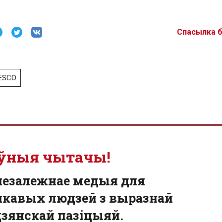
Спасылка 
ESCO
ўныя чытачы!
незалежнае медыя для
кавых людзей з выразнай
зянскай пазіцыяй.