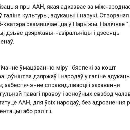
ізацыя пры ААН, якая адказвае за міжнародна
 галіне культуры, адукацыі і навукі. Створаная
б-кватэра размяшчаецца ў Парыжы. Налічвае 1
, дзьве дзяржавы-назіральніцы і дзесяць
енаў.
чанне ўмацаванню міру і бяспекі за кошт
цоўніцтва дзяржаў і народаў у галіне адукацы
ры; забеспячэнне справядлівасці і захавання
агульнай павагі правоў і асноўных свабод чалав
атуце ААН, для ўсіх народаў, без адрознення 
нтацыі або рэлігіі.