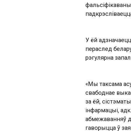
фальсіфікаваных
падкрэсліваецца
У ёй адзначаецц
пераслед белару
рэгулярна запа
«Мы таксама асу
свабоднае выказ
за ёй, сістэмат
інфармацыі, адк
абмежаванняў дл
гаворыцца ў зая