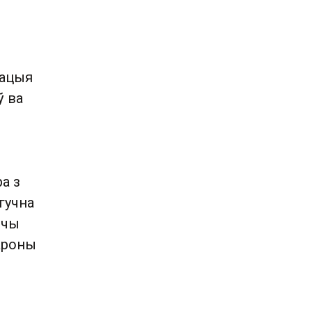
зацыя
ў ва
а з
гучна
ючы
ароны