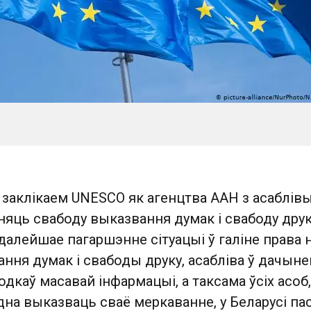
 заклікаем UNESCO як агенцтва ААН з асаблів
яць свабоду выказвання думак і свабоду друк
далейшае пагаршэнне сітуацыі ў галіне права 
ння думак і свабоды друку, асабліва ў дачыне
одкаў масавай інфармацыі, а таксама ўсіх асоб,
на выказваць сваё меркаванне, у Беларусі па