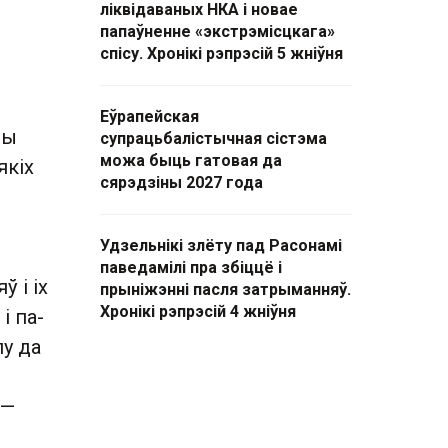
ліквідаваных НКА і новае
папаўненне «экстрэмісцкага»
спісу. Хронікі рэпрэсій 5 жніўня
Еўрапейская
ны
супрацьбалістычная сістэма
можа быць гатовая да
якіх
сярэдзіны 2027 года
Удзельнікі злёту пад Расонамі
паведамілі пра збіццё і
 і іх
прыніжэнні пасля затрыманняў.
Хронікі рэпрэсій 4 жніўня
і па-
пу да
 —