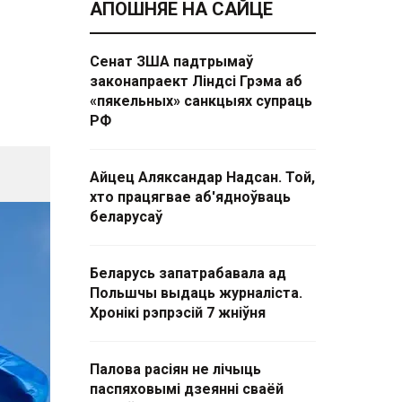
АПОШНЯЕ НА САЙЦЕ
Сенат ЗША падтрымаў
законапраект Ліндсі Грэма аб
«пякельных» санкцыях супраць
РФ
Айцец Аляксандар Надсан. Той,
хто працягвае аб'ядноўваць
беларусаў
Беларусь запатрабавала ад
Польшчы выдаць журналіста.
Хронікі рэпрэсій 7 жніўня
Палова расіян не лічыць
паспяховымі дзеянні сваёй