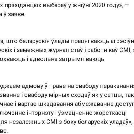
 прэзідэнцкіх выбараў у жніўні 2020 году», —
 ў заяве.
а, што беларускія ўлады працягваюць агрэсіў
скіх і замежных журналістаў і работнікаў СМІ, 
лохваюць і адвольна затрымліваюць.
джаем адмову ў праве на свабоду перакананняў
ванне і свабоду мірных сходаў як у сетцы, так 
ычнае і вартае шкадавання абмежаванне досту
лючэнне інтэрнэту і ўзмацненне жорсткасці
я незалежных СМІ з боку беларускіх уладаў»,
ве.