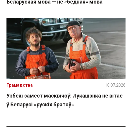
Беларуская мова — не «бедная» мова
Грамадства
10.07.2026
Узбекі замест масквічоў: Лукашэнка не вітае
ў Беларусі «рускіх братоў»