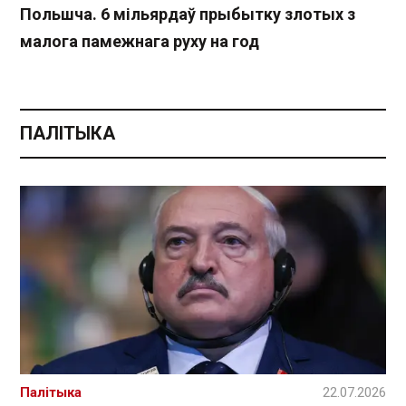
Польшча. 6 мільярдаў прыбытку злотых з
малога памежнага руху на год
ПАЛІТЫКА
Палітыка
22.07.2026