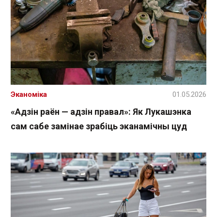
Эканоміка
01.05.2026
«Адзін раён — адзін правал»: Як Лукашэнка
сам сабе замінае зрабіць эканамічны цуд