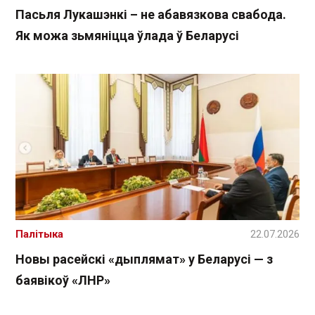
Пасьля Лукашэнкі – не абавязкова свабода.
Як можа зьмяніцца ўлада ў Беларусі
Палітыка
22.07.2026
Новы расейскі «дыплямат» у Беларусі — з
баявікоў «ЛНР»