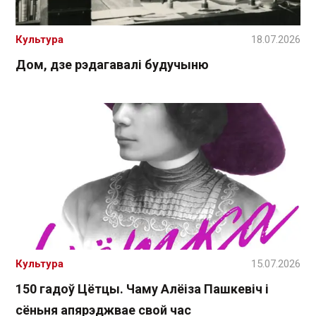
Культура
18.07.2026
Дом, дзе рэдагавалі будучыню
Культура
15.07.2026
150 гадоў Цётцы. Чаму Алёіза Пашкевіч і
сёньня апярэджвае свой час