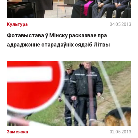
Культура
04.05.2013
Фотавыстава ў Мінску расказвае пра
адраджэнне старадаўніх сядзіб Літвы
Замежжа
02.05.2013