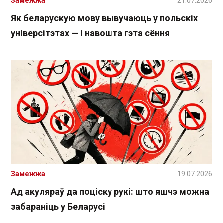
Замежжа
21.07.2026
Як беларускую мову вывучаюць у польскіх
універсітэтах — і навошта гэта сёння
Замежжа
19.07.2026
Ад акуляраў да поціску рукі: што яшчэ можна
забараніць у Беларусі