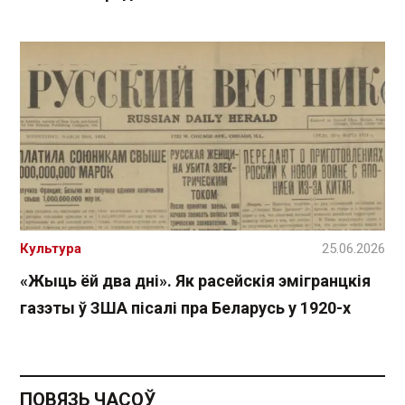
Культура
25.06.2026
«Жыць ёй два дні». Як расейскія эмігранцкія
газэты ў ЗША пісалі пра Беларусь у 1920-х
ПОВЯЗЬ ЧАСОЎ