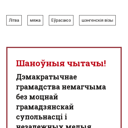
Літва
мяжа
Еўрасаюз
шэнгенскія візы
Шаноўныя чытачы!
Дэмакратычнае
грамадства немагчыма
без моцнай
грамадзянскай
супольнасці і
незалежных медыя.