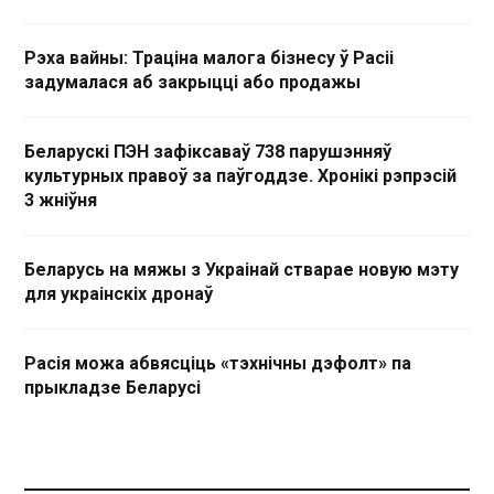
Рэха вайны: Траціна малога бізнесу ў Расіі
задумалася аб закрыцці або продажы
Беларускі ПЭН зафіксаваў 738 парушэнняў
культурных правоў за паўгоддзе. Хронікі рэпрэсій
3 жніўня
Беларусь на мяжы з Украінай стварае новую мэту
для украінскіх дронаў
Расія можа абвясціць «тэхнічны дэфолт» па
прыкладзе Беларусі