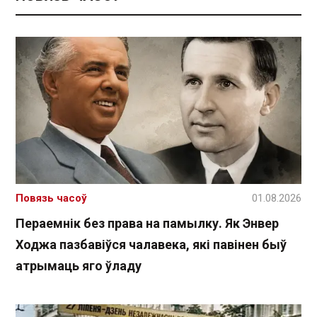
Повязь часоў
01.08.2026
Пераемнік без права на памылку. Як Энвер
Ходжа пазбавіўся чалавека, які павінен быў
атрымаць яго ўладу