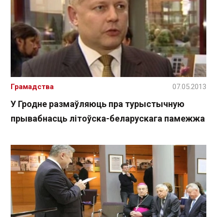
Грамадства
07.05.2013
У Гродне размаўляюць пра турыстычную
прывабнасць літоўска-беларускага памежжа