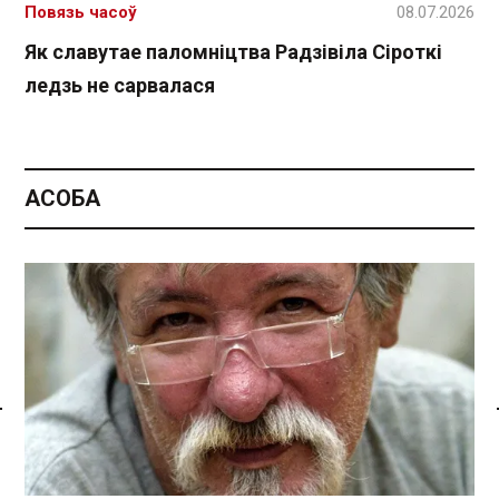
Повязь часоў
08.07.2026
Як славутае паломніцтва Радзівіла Сіроткі
ледзь не сарвалася
АСОБА
Спасылка без VPN