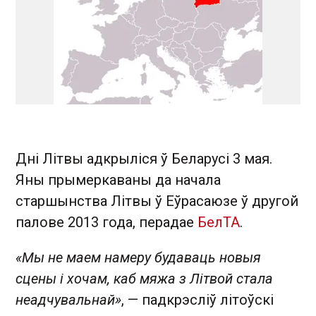
Дні Літвы адкрыліся ў Беларусі 3 мая.
Яны прымеркаваны да начала
старшынства Літвы ў Еўрасаюзе ў другой
палове 2013 года, перадае
БелТА
.
«Мы не маем намеру будаваць новыя
сцены і хочам, каб мяжа з Літвой стала
неадчувальнай
»
, — падкрэсліў літоўскі