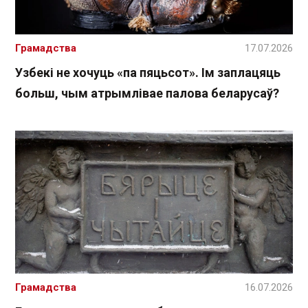
Грамадства
17.07.2026
Узбекі не хочуць «па пяцьсот». Ім заплацяць
больш, чым атрымлівае палова беларусаў?
Грамадства
16.07.2026