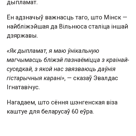
дыпламат.
Ён адзначыў важнасць таго, што Мінск —
найбліжэйшая да Вільнюса сталіца іншай
дзяржавы.
«Як дыпламат, я маю ўнікальную
магчымасць бліжэй пазнаёміцца з краінай-
суседкай, з якой нас звязваюць даўнія
гістарычныя карані»
, — сказаў Эвалдас
Ігнатавічус.
Нагадаем, што сёння шэнгенская віза
каштуе для беларусаў 60 еўра.