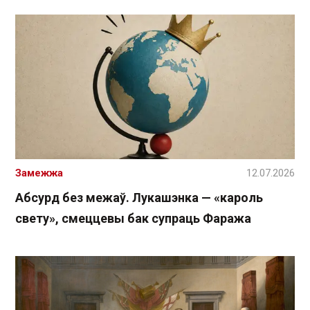
Замежжа
12.07.2026
Абсурд без межаў. Лукашэнка — «кароль
свету», смеццевы бак супраць Фаража