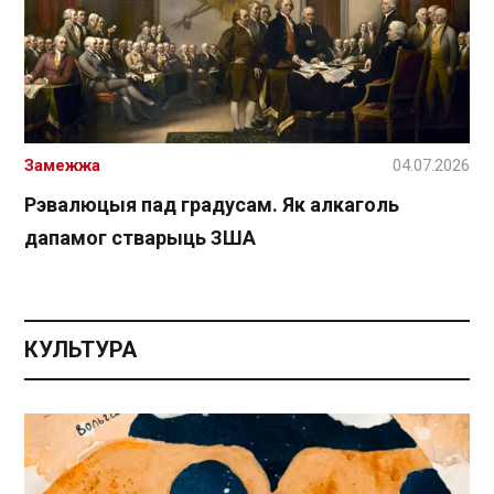
Замежжа
04.07.2026
Рэвалюцыя пад градусам. Як алкаголь
дапамог стварыць ЗША
КУЛЬТУРА