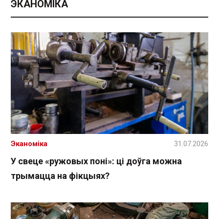
ЭКАНОМІКА
Эканоміка
31.07.2026
У свеце «ружовых поні»: ці доўга можна
трымацца на фікцыях?