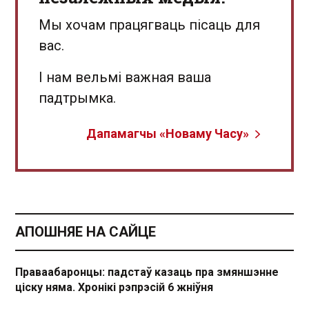
Мы хочам працягваць пісаць для
вас.
І нам вельмі важная ваша
падтрымка.
Дапамагчы «Новаму Часу»
АПОШНЯЕ НА САЙЦЕ
Праваабаронцы: падстаў казаць пра змяншэнне
ціску няма. Хронікі рэпрэсій 6 жніўня