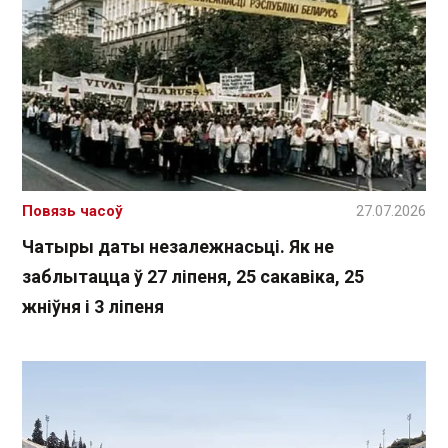
Повязь часоў
27.07.2026
Чатыры даты незалежнасьці. Як не
заблытацца ў 27 ліпеня, 25 сакавіка, 25
жніўня і 3 ліпеня