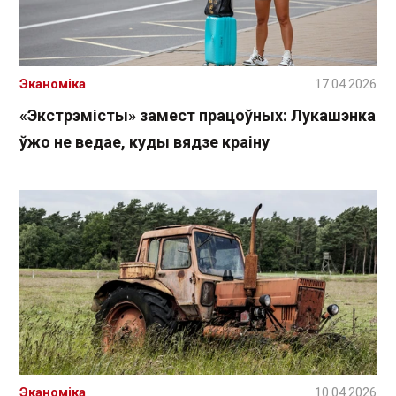
Эканоміка
17.04.2026
«Экстрэмісты» замест працоўных: Лукашэнка
ўжо не ведае, куды вядзе краіну
Эканоміка
10.04.2026