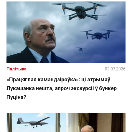
Палітыка
03.07.2026
«Працяглая камандзіроўка»: ці атрымаў
Лукашэнка нешта, апроч экскурсіі ў бункер
Пуціна?