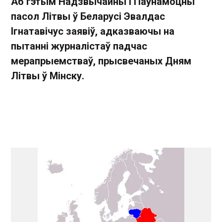
Аб гэтым Надзвычайны і Паўнамоцны
пасол Літвы ў Беларусі Эвалдас
Ігнатавічус заявіў, адказваючы на
пытанні журналістаў падчас
мерапрыемстваў, прысвечаных Дням
Літвы ў Мінску.