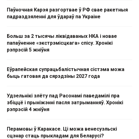
Паўночная Карэя разгортвае ў РФ свае ракетныя
падраздзяленні для ўдараў па Украіне
Больш за 2 тысячы ліквідаваных НКА і новае
папаўненне «экстрэмісцкага» спісу. Хронікі
рэпрэсій 5 жніўня
Еўрапейская супрацьбалістычная сістэма можа
быць гатовая да сярэдзіны 2027 года
Удзельнікі злёту пад Расонамі паведамілі пра
збіццё і прыніжэнні пасля затрыманняў. Хронікі
рэпрэсій 4 жніўня
Перамовы ў Каракасе. Ці можа венесуэльскі
сцэнар стаць прыкладам для Беларусі?