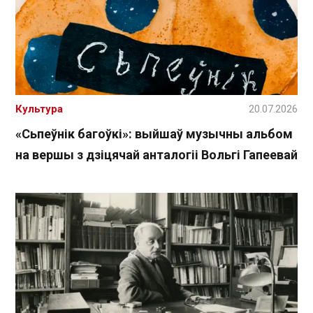
Культура
20.07.2026
«Сьпеўнік багоўкі»: выйшаў музычны альбом
на вершы з дзіцячай анталогіі Вольгі Гапеевай