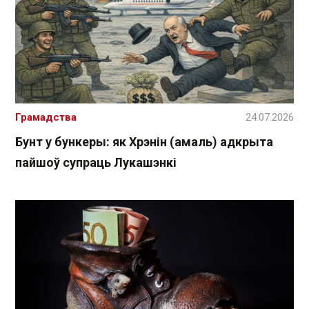
Грамадства
24.07.2026
Бунт у бункеры: як Хрэнін (амаль) адкрыта
пайшоў супраць Лукашэнкі