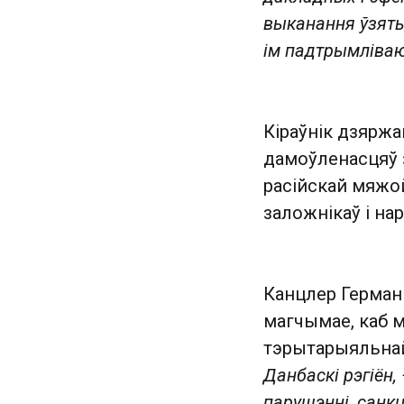
выканання ўзятых
ім падтрымліва
Кіраўнік дзярж
дамоўленасцяў 
расійскай мяжо
заложнікаў і на
Канцлер Герман
магчымае, каб м
тэрытарыяльнай 
Данбаскі рэгіён,
парушэнні, санк