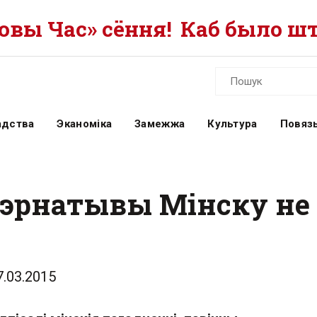
вы Час» сёння!
Каб было шт
адства
Эканоміка
Замежжа
Культура
Повязь
эрнатывы Мінску не 
7.03.2015