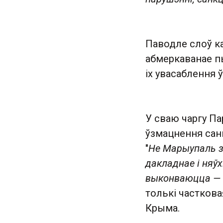
Паводле слоў ка
абмеркаванае п
іх увасаблення 
У сваю чаргу П
ўзмацнення сан
"
Не Марыупаль з
дакладнае і няўх
выконваюцца — 
толькі часткова
Крыма.