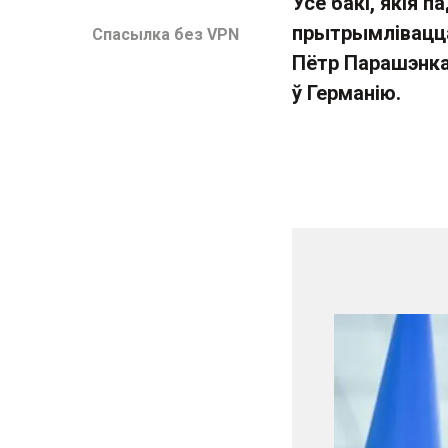
Усе бакі, якія п
прытрымлівацца 
Спасылка без VPN
Пётр Парашэнка 
ў Германію.