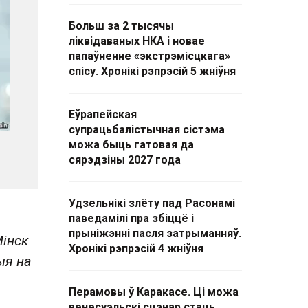
Больш за 2 тысячы
ліквідаваных НКА і новае
папаўненне «экстрэмісцкага»
спісу. Хронікі рэпрэсій 5 жніўня
Еўрапейская
супрацьбалістычная сістэма
можа быць гатовая да
сярэдзіны 2027 года
Удзельнікі злёту пад Расонамі
паведамілі пра збіццё і
прыніжэнні пасля затрыманняў.
Мінск
Хронікі рэпрэсій 4 жніўня
ыя на
Перамовы ў Каракасе. Ці можа
венесуэльскі сцэнар стаць