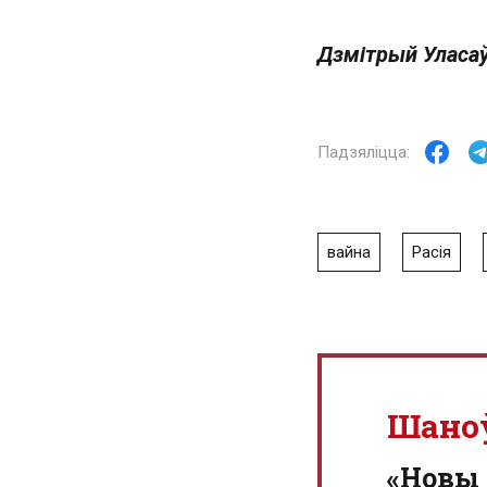
Дзмітрый Уласа
вайна
Расія
Шано
«Новы 