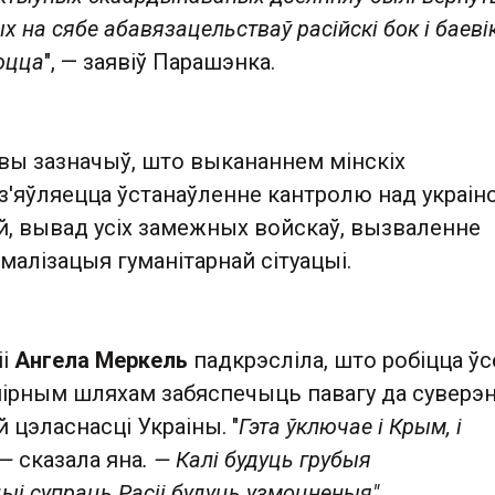
 на сябе абавязацельстваў расійскі бок і баевікі
юцца
", — заявіў Парашэнка.
авы зазначыў, што выкананнем мінскіх
з'яўляецца ўстанаўленне кантролю над украінс
й, вывад усіх замежных войскаў, вызваленне
рмалізацыя гуманітарнай сітуацыі.
іі
Ангела Меркель
падкрэсліла, што робіцца ўс
ірным шляхам забяспечыць павагу да суверэні
цэласнасці Украіны. "
Гэта ўключае і Крым, і
 —
сказала яна
. — Калі будуць грубыя
цыі супраць Расіі будуць узмоцненыя"
.