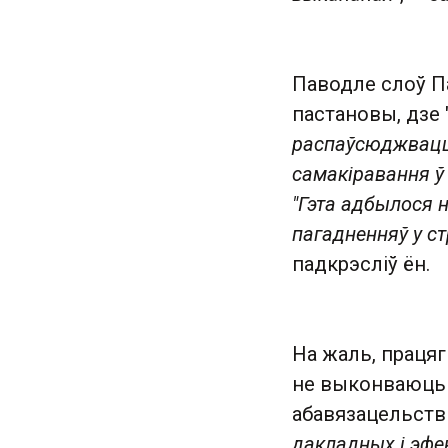
Паводле слоў Па
пастановы, дзе 
распаўсюджвацц
самакіравання ў
"Гэта адбылося 
пагадненняў у ст
падкрэсліў ён.
На жаль, працягн
не выконваюць у
абавязацельствы
дакладных і эфе