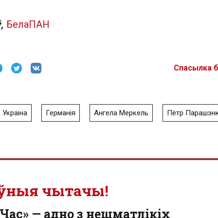
ў,
БелаПАН
Спасылка 
Украіна
Германія
Ангела Меркель
Пётр Парашэн
ўныя чытачы!
Час» — адно з нешматлікіх