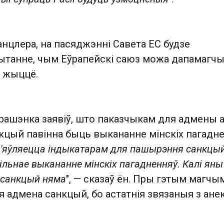
нцлера, на пасяджэнні Савета ЕС будзе
ытанне, чым Еўрапейскі саюз можа дапамагчы
ў жыццё.
арашэнка заявіў, што паказчыкам для адмены 
кцый павінна быць выкананне мінскіх пагадне
'яўляецца індыкатарам для пашырэння санкцый
ільнае выкананне мінскіх пагадненняў. Калі яны
санкцый няма
", — сказаў ён. Пры гэтым магчы
я адмена санкцый, бо астатнія звязаныя з ане