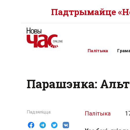
Падтрымайце «Но
Палітыка
Грам
Парашэнка: Альт
Палітыка
1