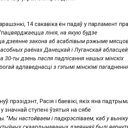
рашэнкі, 14 сакавіка ён падаў у парламент пр
"п
ацвярджаецца лінія, на якую будзе
а дзеянне закона аб асаблівым рэжыме мясцо
 асобных раёнах Данецкай і Луганскай абласцей
на 30-ты дзень пасля падпісання нашых мінскіх
рогай адпаведнасці з гэтымі мінскімі пагадненн
уў прэзідэнт, Расія і баевікі, якіх яна падтрым
 значнай ступені ўзятыя на сябе
. "
Мы настойваем і падкрэсліваем, каб у выніку
ктыўных скаардынаваных дзеянняў былі вернут