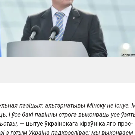
ульная пазіцыя: альтэрнатывы Мінску не існуе. 
ь, і ўсе бакі павінны строга выконваць усе ўзят
ьствы,
— цытуе ўкраінскага кіраўніка яго прэс-
язі з гэтым Украіна падкрэслівае: мы выконваем