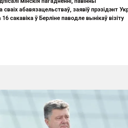
адпісалі мінскія пагадненні, павінны
сваіх абавязацельстваў, заявіў прэзідэнт Ук
16 сакавіка ў Берліне паводле вынікаў візіту