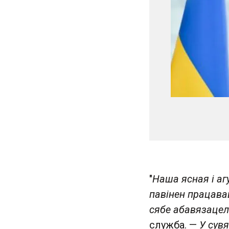
"
Наша ясная і аг
павінен працавац
сябе абавязацел
служба. —
У сув