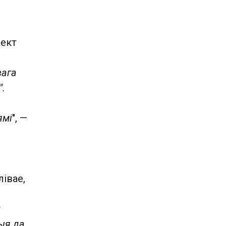
аект
вага
".
ямі
", —
лівае,
ыя да