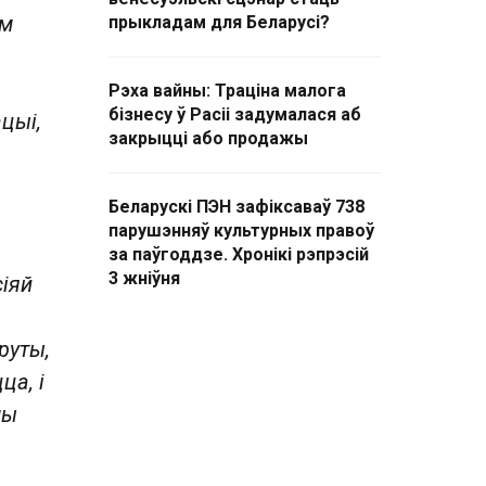
ым
прыкладам для Беларусі?
Рэха вайны: Траціна малога
бізнесу ў Расіі задумалася аб
цыі,
закрыцці або продажы
Беларускі ПЭН зафіксаваў 738
парушэнняў культурных правоў
за паўгоддзе. Хронікі рэпрэсій
3 жніўня
іяй
руты,
ца, і
мы