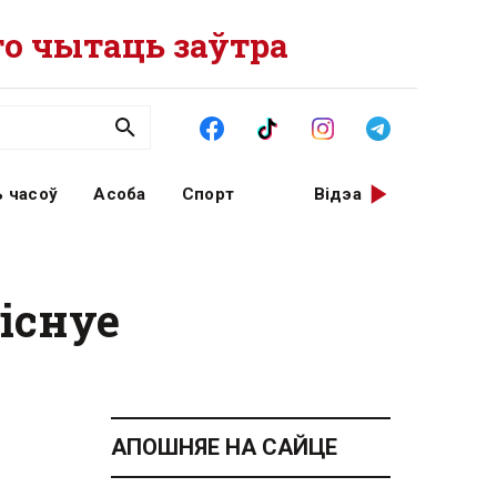
о чытаць заўтра
 часоў
Асоба
Спорт
Відэа
існуе
АПОШНЯЕ НА САЙЦЕ