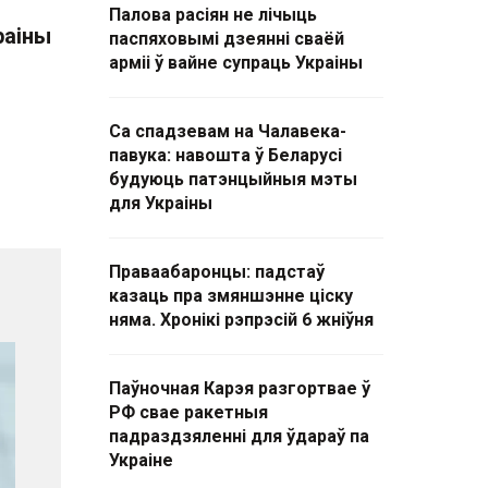
Палова расіян не лічыць
раіны
паспяховымі дзеянні сваёй
арміі ў вайне супраць Украіны
Са спадзевам на Чалавека-
павука: навошта ў Беларусі
будуюць патэнцыйныя мэты
для Украіны
Праваабаронцы: падстаў
казаць пра змяншэнне ціску
няма. Хронікі рэпрэсій 6 жніўня
Паўночная Карэя разгортвае ў
РФ свае ракетныя
падраздзяленні для ўдараў па
Украіне