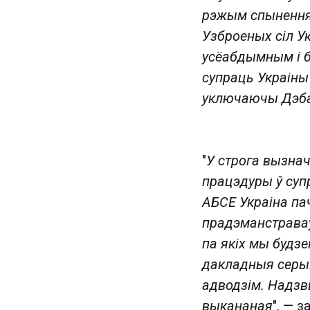
рэжым спынення
Узброеных сіл У
усёабдымным і б
супраць Украіны
уключаючы Дэб
"
У строга вызна
працэдуры ў суп
АБСЕ Украіна пач
прадэманстраваў
па якіх мы будз
дакладныя серый
адводзім. Надзв
выкананая
", — 