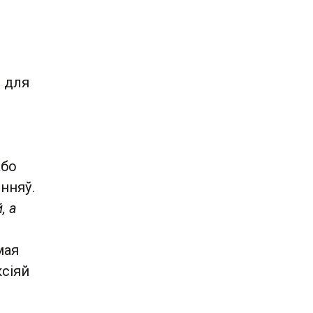
 для
або
нняў.
, а
мая
ксіяй