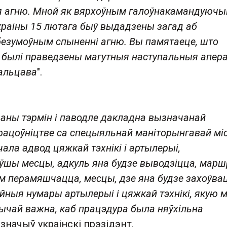
 агню. Мной як вярхоўным галоўнакамандуюч
краіны 15 лютага быў выдадзены загад аб
езумоўным спыненні агню. Вы памятаеце, што
 былі праведзены магутныя наступальныя апера
альцава
".
чаны тэрмін і паводле дакладна вызначанай
рацоўніцтве са спецыяльнай маніторынгавай міс
ала адвод цяжкай тэхнікі і артылерыі,
шы месцы, адкуль яна будзе выводзіцца, марш
ем перамяшчацца, месцы, дзе яна будзе захоўвац
ныя нумары артылерыі і цяжкай тэхнікі, якую 
ычай важна, каб працэдура была няўхільна
зазначыў украінскі прэзідэнт.