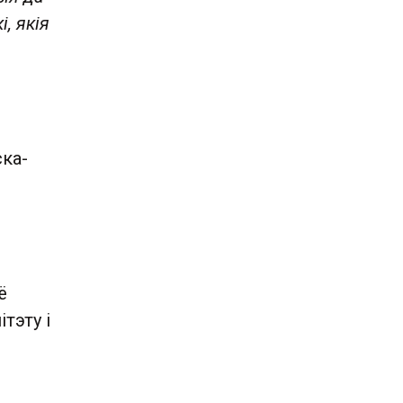
, якія
ка-
ё
тэту і