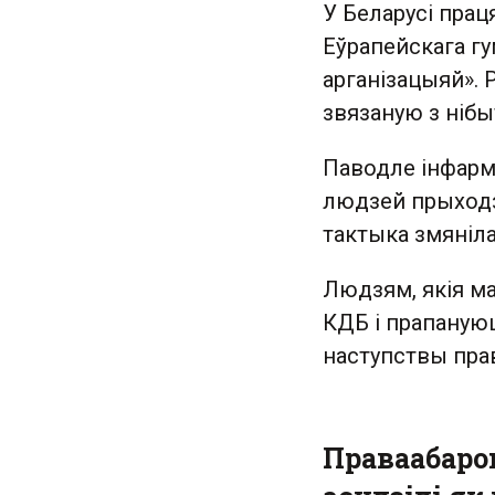
У Беларусі пра
Еўрапейскага гу
арганізацыяй». 
звязаную з нібы
Паводле інфарма
людзей прыходзі
тактыка змяніла
Людзям, якія м
КДБ і прапануюц
наступствы пра
Праваабарон