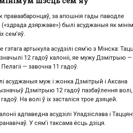
к мінімум шэсць сем’яў
к праваабаронцаў, за апошнія гады паводле
 («здрада дзяржаве») былі асуджаныя як міні
х сем’яў.
 гэтага артыкула асудзілі сям’ю з Мінска: Тац
начылі 12 гадоў калоніі, яе мужу Дзмітрыю —
э Пелагіі — завочна 11 гадоў.
лі асуджаныя муж і жонка Дзмітрый і Аксана
ызначыў Дзмітрыю 12 гадоў пазбаўлення волі,
адоў. На волі ў іх засталіся трое дзяцей.
калоніі адпаведна асудзілі Уладзіслава і Таццян
анавічаў. У сям’і таксама ёсць дзіця.