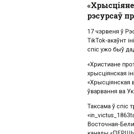
«Хрысціяне
рэсурсаў пр
17 чэрвеня ў Рэ
TikTok-акаўнт і
спіс ужо быў да
«Христиане прот
хрысціянская ін
«Хрысціянская в
ўварвання ва Ук
Таксама ў спіс т
«in_victus_1863t
Восточная-Белин
каналы «ПЕРШЫ 