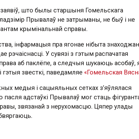
 заявіў, што былы старшыня Гомельскага
адзімір Прывалаў не затрыманы, не быў і не
урантам крымінальнай справы.
тва, інфармацыя пра ягонае нібыта знаходжан
ае рэчаіснасці. У сувязі з гэтым распачатая
рава аб паклёпе, а следчыя шукаюць асобаў, 
 гэтыя звесткі, паведамляе
«Гомельская Вясн
жных медыя і сацыяльных сетках з’яўлялася
 пасля адстаўкі Прывалаў мог стаць фігурант
равы, звязанай з нерухомасцю. Цяпер улады
бвяргаюць.