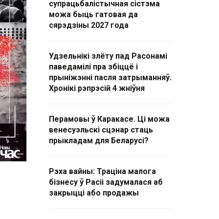
супрацьбалістычная сістэма
можа быць гатовая да
сярэдзіны 2027 года
Удзельнікі злёту пад Расонамі
паведамілі пра збіццё і
прыніжэнні пасля затрыманняў.
Хронікі рэпрэсій 4 жніўня
Перамовы ў Каракасе. Ці можа
венесуэльскі сцэнар стаць
прыкладам для Беларусі?
Рэха вайны: Траціна малога
бізнесу ў Расіі задумалася аб
закрыцці або продажы