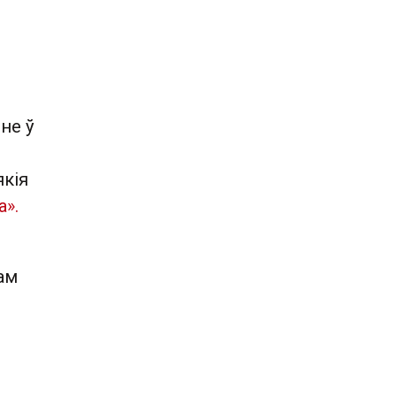
не ў
якія
а».
ам