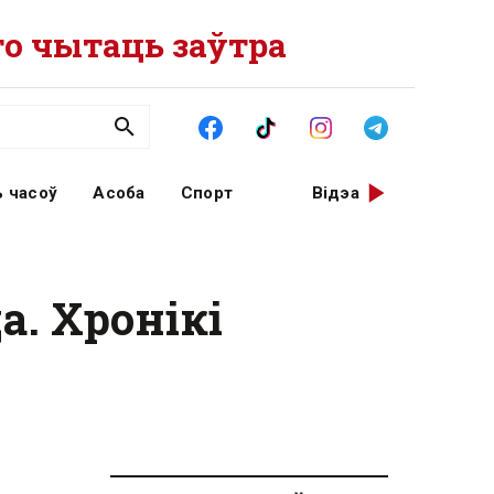
о чытаць заўтра
 часоў
Асоба
Спорт
Відэа
а. Хронікі