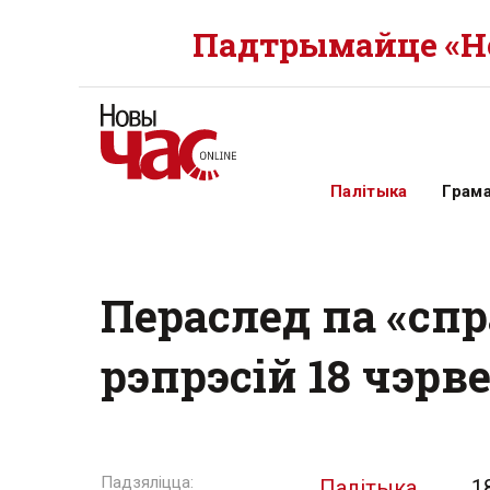
Падтрымайце «Но
Палітыка
Грам
Пераслед па «спр
рэпрэсій 18 чэрв
Палітыка
1