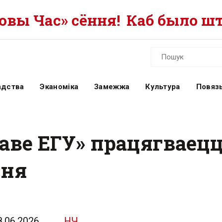
вы Час» сёння!
Каб было шт
адства
Эканоміка
Замежжа
Культура
Повязь
аве ЕГУ» працягваецц
еня
8.06.2026
НЧ