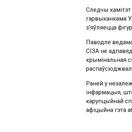
Следчы камітэт
гарвыканкама Ул
з'яўляецца фіг
Паводле ведамс
СІЗА не адпавяд
крымінальная сп
распаўсюджвалі
Раней у незале
інфармацыя, што
карупцыйнай сп
афіцыйна гэта а