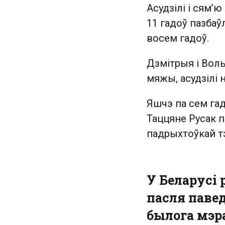
Асудзілі і сям’
11 гадоў пазбаў
восем гадоў.
Дзмітрыя і Воль
мяжы, асудзілі н
Яшчэ па сем гад
Таццяне Русак 
падрыхтоўкай тэ
У Беларусі
пасля паве
былога мэр