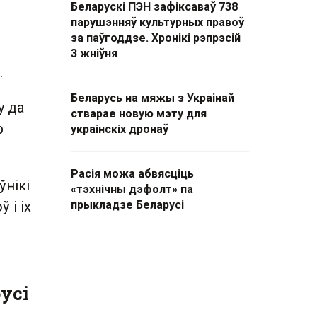
Беларускі ПЭН зафіксаваў 738
парушэнняў культурных правоў
за паўгоддзе. Хронікі рэпрэсій
3 жніўня
.
Беларусь на мяжы з Украінай
у да
стварае новую мэту для
р
украінскіх дронаў
Расія можа абвясціць
нікі
«тэхнічны дэфолт» па
 і іх
прыкладзе Беларусі
усі