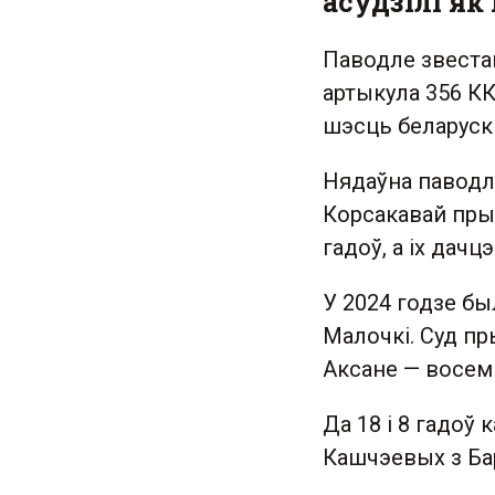
асудзілі я
Паводле звеста
артыкула 356 КК
шэсць беларускі
Нядаўна паводле
Корсакавай прыз
гадоў, а іх дачц
У 2024 годзе бы
Малочкі. Суд пр
Аксане — восем г
Да 18 і 8 гадоў 
Кашчэевых з Бар