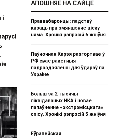
АПОШНЯЕ НА САЙЦЕ
 і
Праваабаронцы: падстаў
казаць пра змяншэнне ціску
няма. Хронікі рэпрэсій 6 жніўня
ларусі
ь
.
Паўночная Карэя разгортвае ў
РФ свае ракетныя
нія
падраздзяленні для ўдараў па
Украіне
Больш за 2 тысячы
ліквідаваных НКА і новае
папаўненне «экстрэмісцкага»
спісу. Хронікі рэпрэсій 5 жніўня
Еўрапейская