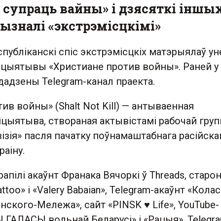
 супраць вайны» і дзясяткі іншы
ызналі «экстрэмісцкімі»
спубліканскі спіс экстрэмісцкіх матэрыялаў ун
ніцыятывы «Христиане против войны». Раней у
дадзены Telegram-канал праекта.
ив войны» (Shalt Not Kill) — антываенная
іцыятыва, створаная актывістамі рабочай гру
ізія» пасля пачатку поўнамаштабнага расійска
раіну.
рапілі акаўнт Франака Вячоркі ў Threads, старон
attoo» і «Valery Babaian», Telegram-акаўнт «Колас
ского-Мележа», сайт «PINSK ♥ Life», YouTube-
ГАЛАСЫ вольнай Беларусі» і «Рацыя», Telegr