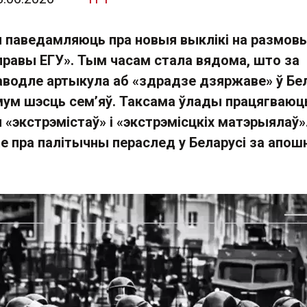
паведамляюць пра новыя выклікі на размовы
справы ЕГУ». Тым часам стала вядома, што за
аводле артыкула аб «здрадзе дзяржаве» ў Бе
імум шэсць сем’яў. Таксама ўлады працягваюц
«экстрэмістаў» і «экстрэмісцкіх матэрыялаў»
е пра палітычны пераслед у Беларусі за апош