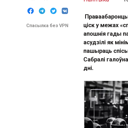
Праваабаронцы 
ціск у межах «
Спасылка без VPN
апошнія гады п
асудзілі як мін
пашыраць спісы 
Сабралі галоўна
дні.