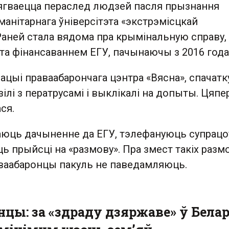
цягваецца пераслед людзей пасля прызнання
манітарнага ўніверсітэта «экстрэмісцкай
Раней стала вядома пра крымінальную справу,
та фінансаваннем ЕГУ, пачынаючы з 2016 года
цыі праваабарончага цэнтра «Вясна», спачатк
лі з ператрусамі і выклікалі на допыты. Цяпе
ся.
аюць дачыненне да ЕГУ, тэлефануюць супрацоў
ь прыйсці на «размову». Пра змест такіх размоў
ваабаронцы пакуль не паведамляюць.
цы: за «здраду дзяржаве» ў Белар