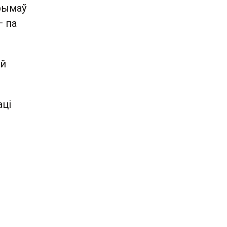
трымаў
— па
ай
аці