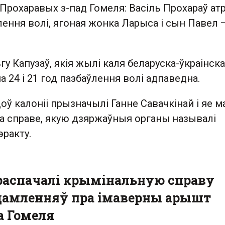
ю Прохаравых з-пад Гомеля: Васіль Прохараў а
лення волі, ягоная жонка Ларыса і сын Павел 
гу Капузаў, якія жылі каля беларуска-ўкраінск
а 24 і 21 год пазбаўлення волі адпаведна.
оў калоніі прызначылі Ганне Савачкінай і яе м
па справе, якую дзяржаўныя органы называлі
ракту.
 распачалі крымінальную справу
дамленняў пра імаверны арышт
а Гомеля