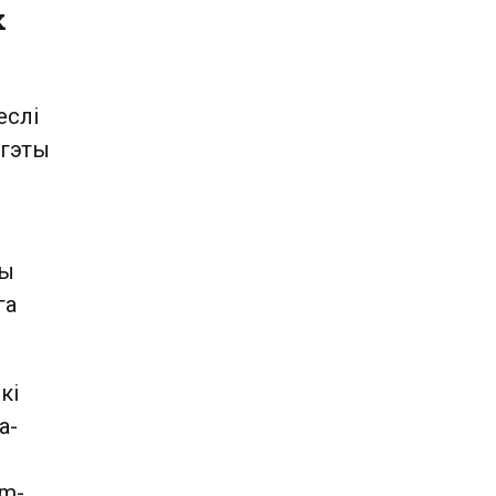
х
еслі
 гэты
пы
га
кі
а-
am-