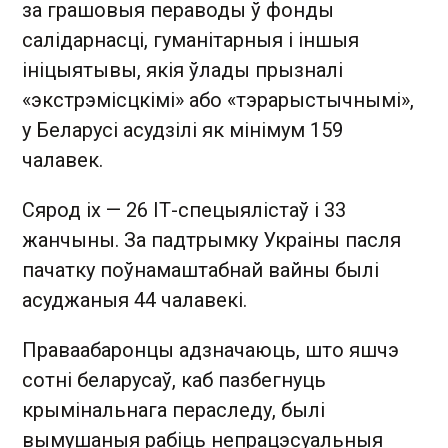
за грашовыя пераводы ў фонды
салідарнасці, гуманітарныя і іншыя
ініцыятывы, якія ўлады прызналі
«экстрэмісцкімі» або «тэрарыстычнымі»,
у Беларусі асудзілі як мінімум 159
чалавек.
Сярод іх — 26 ІТ-спецыялістаў і 33
жанчыны. За падтрымку Украіны пасля
пачатку поўнамаштабнай вайны былі
асуджаныя 44 чалавекі.
Праваабаронцы адзначаюць, што яшчэ
сотні беларусаў, каб пазбегнуць
крымінальнага пераследу, былі
вымушаныя рабіць непрацэсуальныя