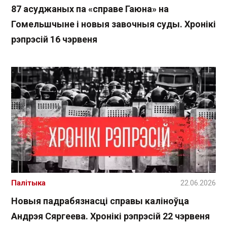
87 асуджаных па «справе Гаюна» на
Гомельшчыне і новыя завочныя суды. Хронікі
рэпрэсій 16 чэрвеня
Палітыка
22.06.2026
Новыя падрабязнасці справы каліноўца
Андрэя Сяргеева. Хронікі рэпрэсій 22 чэрвеня