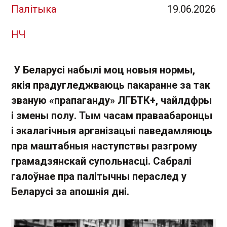
Палітыка
19.06.2026
НЧ
У Беларусі набылі моц новыя нормы,
якія прадугледжваюць пакаранне за так
званую «прапаганду» ЛГБТК+, чайлдфры
і змены полу. Тым часам праваабаронцы
і экалагічныя арганізацыі паведамляюць
пра маштабныя наступствы разгрому
грамадзянскай супольнасці. Сабралі
галоўнае пра палітычны пераслед у
Беларусі за апошнія дні.