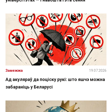
Замежжа
19.07.2026
Ад акуляраў да поціску рукі: што яшчэ можна
забараніць у Беларусі