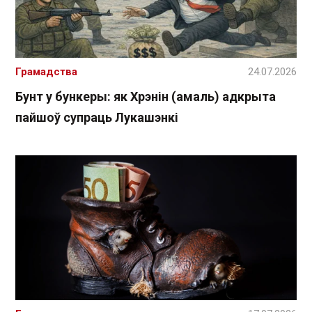
Грамадства
24.07.2026
Бунт у бункеры: як Хрэнін (амаль) адкрыта
пайшоў супраць Лукашэнкі