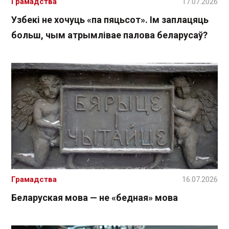
Грамадства
17.07.2026
Узбекі не хочуць «па пяцьсот». Ім заплацяць
больш, чым атрымлівае палова беларусаў?
Грамадства
16.07.2026
Беларуская мова — не «бедная» мова