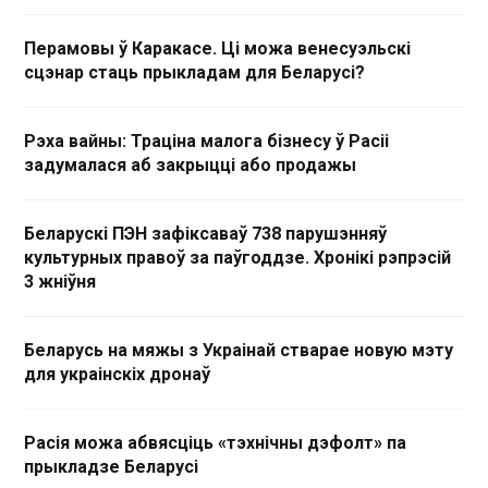
Перамовы ў Каракасе. Ці можа венесуэльскі
сцэнар стаць прыкладам для Беларусі?
Рэха вайны: Траціна малога бізнесу ў Расіі
задумалася аб закрыцці або продажы
Беларускі ПЭН зафіксаваў 738 парушэнняў
культурных правоў за паўгоддзе. Хронікі рэпрэсій
3 жніўня
Беларусь на мяжы з Украінай стварае новую мэту
для украінскіх дронаў
Расія можа абвясціць «тэхнічны дэфолт» па
прыкладзе Беларусі