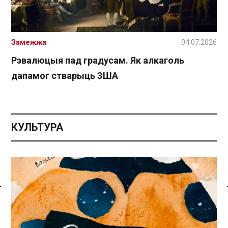
Замежжа
04.07.2026
Рэвалюцыя пад градусам. Як алкаголь
дапамог стварыць ЗША
КУЛЬТУРА
Спасылка без VPN