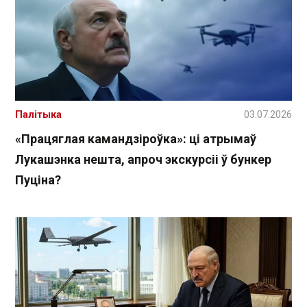
Палітыка
03.07.2026
«Працяглая камандзіроўка»: ці атрымаў
Лукашэнка нешта, апроч экскурсіі ў бункер
Пуціна?