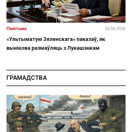
Палітыка
26.06.2026
«Ультыматум Зяленскага» паказаў, як
вынікова размаўляць з Лукашэнкам
ГРАМАДСТВА