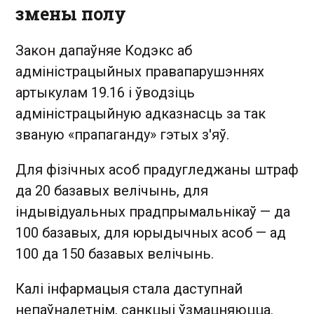
змены полу
Закон дапаўняе Кодэкс аб
адміністрацыйных правапарушэннях
артыкулам 19.16 і ўводзіць
адміністрацыйную адказнасць за так
званую «прапаганду» гэтых з'яў.
Для фізічных асоб прадугледжаны штраф
да 20 базавых велічынь, для
індывідуальных прадпрымальнікаў — да
100 базавых, для юрыдычных асоб — ад
100 да 150 базавых велічынь.
Калі інфармацыя стала даступнай
непаўналетнім, санкцыі ўзмацняюцца.