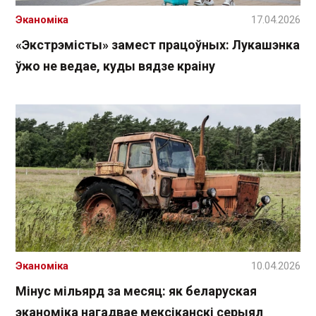
Эканоміка
17.04.2026
«Экстрэмісты» замест працоўных: Лукашэнка
ўжо не ведае, куды вядзе краіну
Эканоміка
10.04.2026
Мінус мільярд за месяц: як беларуская
эканоміка нагадвае мексіканскі серыял