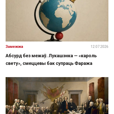
Замежжа
12.07.2026
Абсурд без межаў. Лукашэнка — «кароль
свету», смеццевы бак супраць Фаража