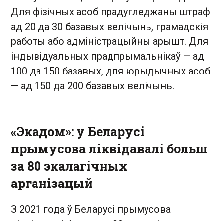
Для фізічных асоб прадугледжаны штраф
ад 20 да 30 базавых велічынь, грамадскія
работы або адміністрацыйны арышт. Для
індывідуальных прадпрымальнікаў — ад
100 да 150 базавых, для юрыдычных асоб
— ад 150 да 200 базавых велічынь.
«Экадом»: у Беларусі
прымусова ліквідавалі больш
за 80 экалагічных
арганізацый
З 2021 года ў Беларусі прымусова