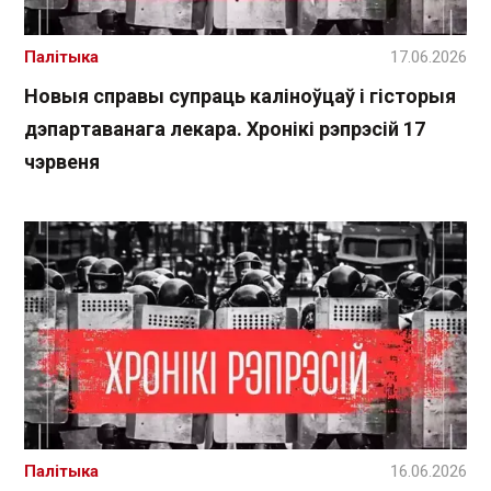
Палітыка
17.06.2026
Новыя справы супраць каліноўцаў і гісторыя
дэпартаванага лекара. Хронікі рэпрэсій 17
чэрвеня
Палітыка
16.06.2026