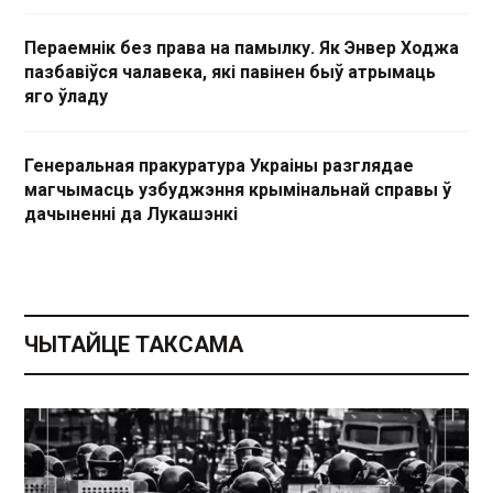
Пераемнік без права на памылку. Як Энвер Ходжа
пазбавіўся чалавека, які павінен быў атрымаць
яго ўладу
Генеральная пракуратура Украіны разглядае
магчымасць узбуджэння крымінальнай справы ў
дачыненні да Лукашэнкі
ЧЫТАЙЦЕ ТАКСАМА