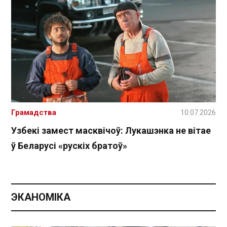
Грамадства
10.07.2026
Узбекі замест масквічоў: Лукашэнка не вітае
ў Беларусі «рускіх братоў»
ЭКАНОМІКА