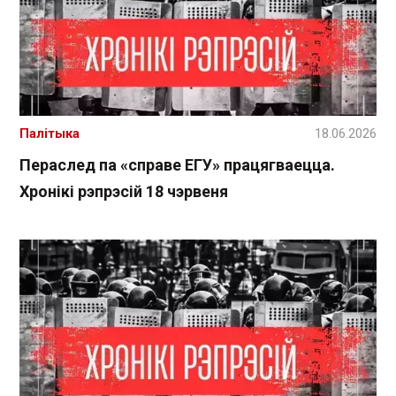
Палітыка
18.06.2026
Пераслед па «справе ЕГУ» працягваецца.
Хронікі рэпрэсій 18 чэрвеня