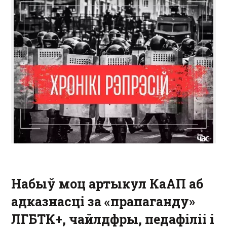
Набыў моц артыкул КаАП аб
адказнасці за «прапаганду»
ЛГБТК+, чайлдфры, педафіліі і