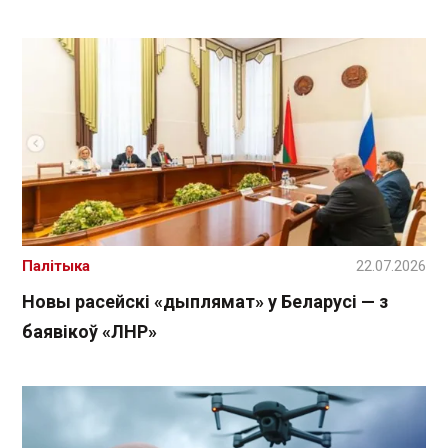
Палітыка
22.07.2026
Новы расейскі «дыплямат» у Беларусі — з
баявікоў «ЛНР»