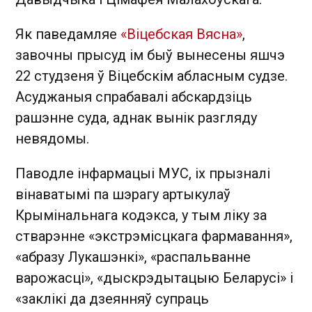
Як паведамляе
«Віцебская Вясна»
,
завочны прысуд ім быў вынесены яшчэ
22 студзеня ў Віцебскім абласным судзе.
Асуджаныя спрабавалі абскардзіць
рашэнне суда, аднак вынік разгляду
невядомы.
Паводле інфармацыі МУС, іх прызналі
вінаватымі па шэрагу артыкулаў
Крымінальнага кодэкса, у тым ліку за
стварэнне «экстрэмісцкага фармавання»,
«абразу Лукашэнкі», «распальванне
варожасці», «дыскрэдытацыю Беларусі» і
«заклікі да дзеянняў супраць