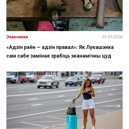
Эканоміка
01.05.2026
«Адзін раён — адзін правал»: Як Лукашэнка
сам сабе замінае зрабіць эканамічны цуд