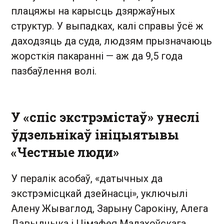
плацяжы на карысць дзяржаўных
структур. У выпадках, калі справы ўсё ж
даходзяць да суда, людзям прызначаюць
жорсткія пакаранні — аж да 9,5 года
пазбаўлення волі.
У «спіс экстрэмістаў» унеслі
ўдзельнікаў ініцыятывы
«Честные люди»
У пералік асобаў, «датычных да
экстрэмісцкай дзейнасці», уключылі
Алену Жываглод, Зарыну Сарокіну, Алега
Давыдчыка і Цімафея Малахоўскага.