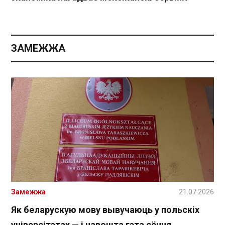
ЗАМЕЖЖА
Замежжа
21.07.2026
Як беларускую мову вывучаюць у польскіх
універсітэтах — і навошта гэта сёння