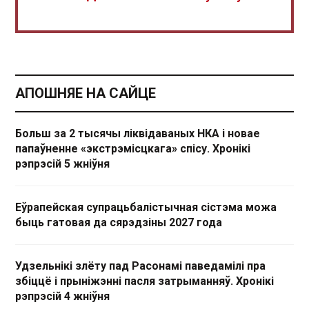
АПОШНЯЕ НА САЙЦЕ
Больш за 2 тысячы ліквідаваных НКА і новае
папаўненне «экстрэмісцкага» спісу. Хронікі
рэпрэсій 5 жніўня
Еўрапейская супрацьбалістычная сістэма можа
быць гатовая да сярэдзіны 2027 года
Удзельнікі злёту пад Расонамі паведамілі пра
збіццё і прыніжэнні пасля затрыманняў. Хронікі
рэпрэсій 4 жніўня