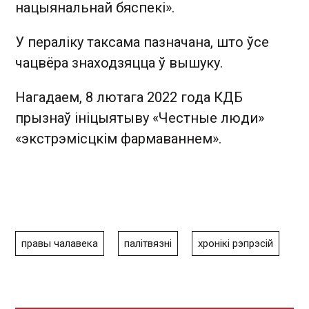
нацыянальнай бяспекі».
У пераліку таксама пазначана, што ўсе
чацвёра знаходзяцца ў вышуку.
Нагадаем, 8 лютага 2022 года КДБ
прызнаў ініцыятыву «Честные люди»
«экстрэмісцкім фармаваннем».
правы чалавека
палітвязні
хронікі рэпрэсій