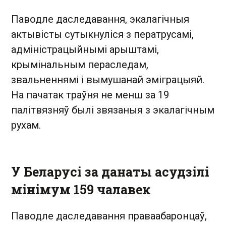
Паводле даследавання, экалагічныя
актывісты сутыкнуліся з ператрусамі,
адміністрацыйнымі арыштамі,
крымінальным пераследам,
звальненнямі і вымушанай эміграцыяй.
На пачатак траўня не менш за 19
палітвязняў былі звязаныя з экалагічным
рухам.
У Беларусі за данаты асудзілі
мінімум 159 чалавек
Паводле даследавання праваабаронцаў,