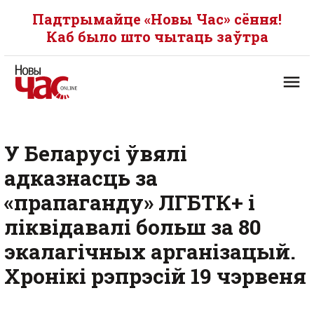
Падтрымайце «Новы Час» сёння!
Каб было што чытаць заўтра
У Беларусі ўвялі
адказнасць за
«прапаганду» ЛГБТК+ і
ліквідавалі больш за 80
экалагічных арганізацый.
Хронікі рэпрэсій 19 чэрвеня