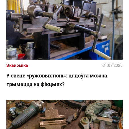
Эканоміка
31.07.2026
У свеце «ружовых поні»: ці доўга можна
трымацца на фікцыях?