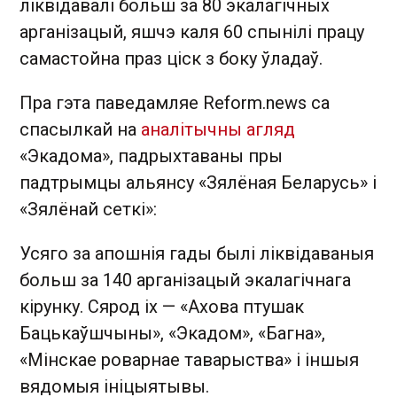
ліквідавалі больш за 80 экалагічных
арганізацый, яшчэ каля 60 спынілі працу
самастойна праз ціск з боку ўладаў.
Пра гэта паведамляе Reform.news са
спасылкай на
аналітычны агляд
«Экадома», падрыхтаваны пры
падтрымцы альянсу «Зялёная Беларусь» і
«Зялёнай сеткі»:
Усяго за апошнія гады былі ліквідаваныя
больш за 140 арганізацый экалагічнага
кірунку. Сярод іх — «Ахова птушак
Бацькаўшчыны», «Экадом», «Багна»,
«Мінскае роварнае таварыства» і іншыя
вядомыя ініцыятывы.