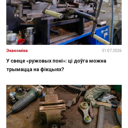
Эканоміка
31.07.2026
У свеце «ружовых поні»: ці доўга можна
трымацца на фікцыях?