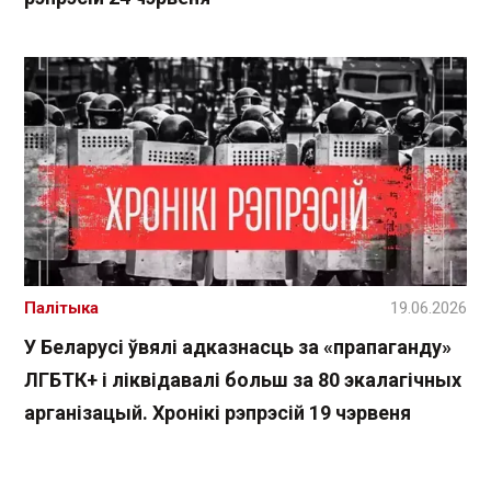
Палітыка
19.06.2026
У Беларусі ўвялі адказнасць за «прапаганду»
ЛГБТК+ і ліквідавалі больш за 80 экалагічных
арганізацый. Хронікі рэпрэсій 19 чэрвеня