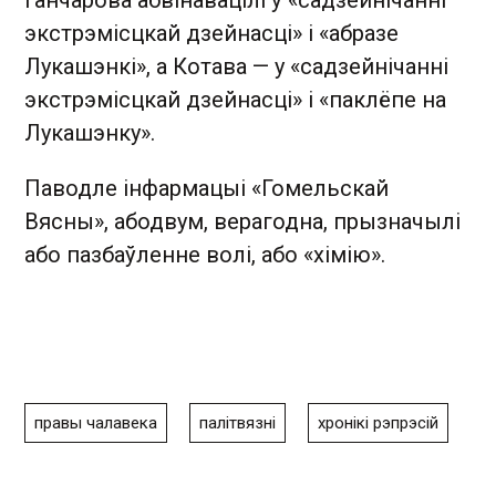
Ганчарова абвінавацілі ў «садзейнічанні
экстрэмісцкай дзейнасці» і «абразе
Лукашэнкі», а Котава — у «садзейнічанні
экстрэмісцкай дзейнасці» і «паклёпе на
Лукашэнку».
Паводле інфармацыі «Гомельскай
Вясны», абодвум, верагодна, прызначылі
або пазбаўленне волі, або «хімію».
правы чалавека
палітвязні
хронікі рэпрэсій