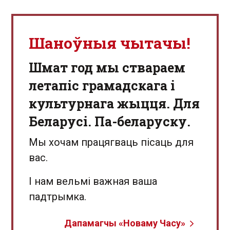
Шаноўныя чытачы!
Шмат год мы ствараем
летапіс грамадскага і
культурнага жыцця. Для
Беларусі. Па-беларуску.
Мы хочам працягваць пісаць для
вас.
І нам вельмі важная ваша
падтрымка.
Дапамагчы «Новаму Часу»