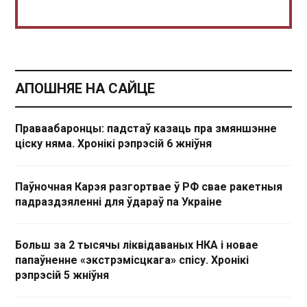
АПОШНЯЕ НА САЙЦЕ
Праваабаронцы: падстаў казаць пра змяншэнне
ціску няма. Хронікі рэпрэсій 6 жніўня
Паўночная Карэя разгортвае ў РФ свае ракетныя
падраздзяленні для ўдараў па Украіне
Больш за 2 тысячы ліквідаваных НКА і новае
папаўненне «экстрэмісцкага» спісу. Хронікі
рэпрэсій 5 жніўня