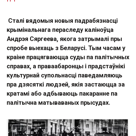
Сталі вядомыя новыя падрабязнасці
крымінальнага пераследу каліноўца
Андрэя Сяргеева, якога затрымалі пры
спробе выехаць з Беларусі. Тым часам у
краіне працягваюцца суды па палітычных
справах, а праваабаронцы і прадстаўнікі
культурнай супольнасці паведамляюць
пра дзясяткі людзей, якія застаюцца за
кратамі або адбываюць пакаранне па
палітычна матываваных прысудах.