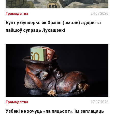
Грамадства
24.07.2026
Бунт у бункеры: як Хрэнін (амаль) адкрыта
пайшоў супраць Лукашэнкі
Грамадства
17.07.2026
Узбекі не хочуць «па пяцьсот». Ім заплацяць