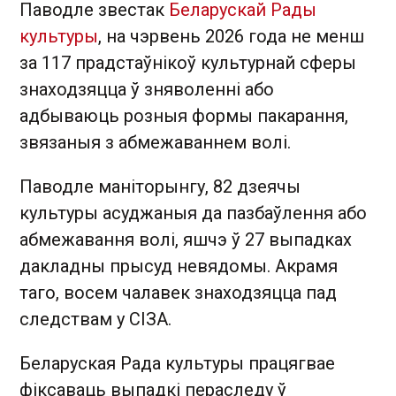
Паводле звестак
Беларускай Рады
культуры
, на чэрвень 2026 года не менш
за 117 прадстаўнікоў культурнай сферы
знаходзяцца ў зняволенні або
адбываюць розныя формы пакарання,
звязаныя з абмежаваннем волі.
Паводле маніторынгу, 82 дзеячы
культуры асуджаныя да пазбаўлення або
абмежавання волі, яшчэ ў 27 выпадках
дакладны прысуд невядомы. Акрамя
таго, восем чалавек знаходзяцца пад
следствам у СІЗА.
Беларуская Рада культуры працягвае
фіксаваць выпадкі пераследу ў