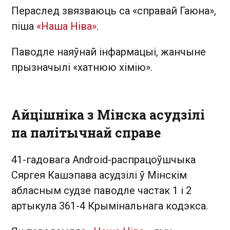
Пераслед звязваюць са «справай Гаюна»,
піша
«Наша Ніва»
.
Паводле наяўнай інфармацыі, жанчыне
прызначылі «хатнюю хімію».
Айцішніка з Мінска асудзілі
па палітычнай справе
41-гадовага Android-распрацоўшчыка
Сяргея Кашэпава асудзілі ў Мінскім
абласным судзе паводле частак 1 і 2
артыкула 361-4 Крымінальнага кодэкса.