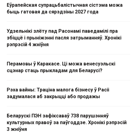
Еўрапейская супрацьбалістычная сістэма можа
быць гатовая да сярэдзіны 2027 года
Удзельнікі злёту пад Расонамі паведамілі пра
збіццё і прыніжэнні пасля затрыманняў. Хронікі
рэпрэсій 4 жніўня
Перамовы ў Каракасе. Ці можа венесуэльскі
сцэнар стаць прыкладам для Беларусі?
Рэха вайны: Траціна малога бізнесу ў Расіі
задумалася аб закрыцці або продажы
Беларускі ПЭН зафіксаваў 738 парушэнняў
культурных правоў за паўгоддзе. Хронікі рэпрэсій
3 жніўня