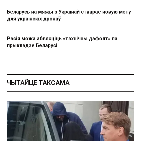
Беларусь на мяжы з Украінай стварае новую мэту
для украінскіх дронаў
Расія можа абвясціць «тэхнічны дэфолт» па
прыкладзе Беларусі
ЧЫТАЙЦЕ ТАКСАМА