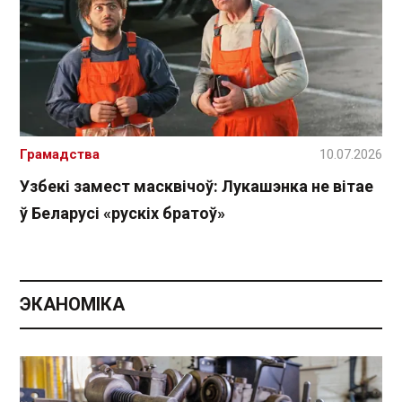
Грамадства
10.07.2026
Узбекі замест масквічоў: Лукашэнка не вітае
ў Беларусі «рускіх братоў»
ЭКАНОМІКА