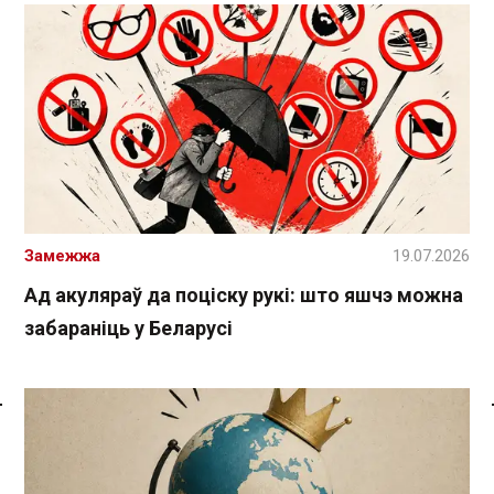
Замежжа
19.07.2026
Ад акуляраў да поціску рукі: што яшчэ можна
забараніць у Беларусі
Спасылка без VPN