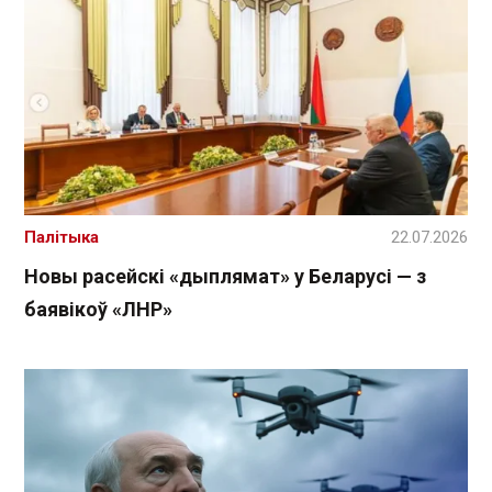
Палітыка
22.07.2026
Новы расейскі «дыплямат» у Беларусі — з
баявікоў «ЛНР»