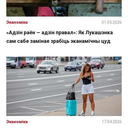
Эканоміка
01.05.2026
«Адзін раён — адзін правал»: Як Лукашэнка
сам сабе замінае зрабіць эканамічны цуд
Эканоміка
17.04.2026