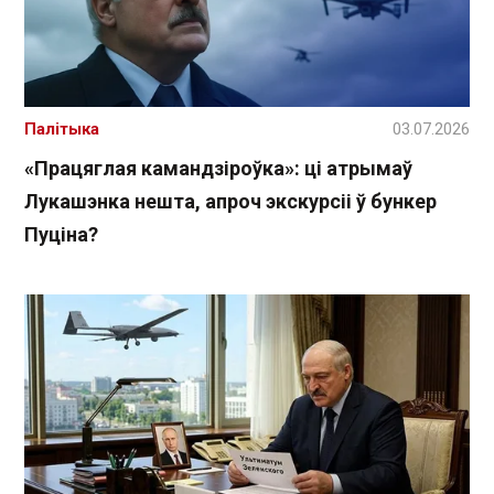
Палітыка
03.07.2026
«Працяглая камандзіроўка»: ці атрымаў
Лукашэнка нешта, апроч экскурсіі ў бункер
Пуціна?