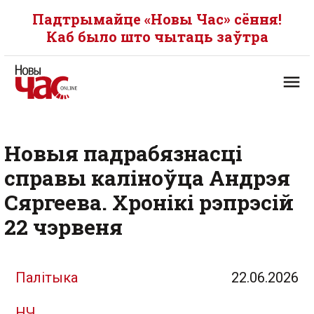
Падтрымайце «Новы Час» сёння!
Каб было што чытаць заўтра
Новыя падрабязнасці
справы каліноўца Андрэя
Сяргеева. Хронікі рэпрэсій
22 чэрвеня
Палітыка
22.06.2026
НЧ