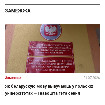
ЗАМЕЖЖА
Замежжа
21.07.2026
Як беларускую мову вывучаюць у польскіх
універсітэтах — і навошта гэта сёння