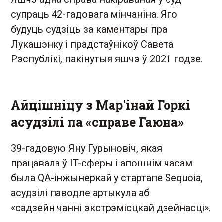
супраць 42-гадовага мінчаніна. Яго
будуць судзіць за каментары пра
Лукашэнку і прадстаўнікоў Савета
Рэспублікі, пакінутыя яшчэ ў 2021 годзе.
Айцішніцу з Мар'інай Горкі
асудзілі па «справе Гаюна»
39-гадовую Яну Гурыновіч, якая
працавала ў IT-сферы і апошнім часам
была QA-інжынеркай у стартапе Sequoia,
асудзілі паводле артыкула аб
«садзейнічанні экстрэмісцкай дзейнасці».