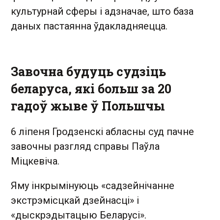
культурнай сферы і адзначае, што база
даных пастаянна ўдакладняецца.
Завочна будуць судзіць
беларуса, які больш за 20
гадоў жыве ў Польшчы
6 ліпеня Гродзенскі абласны суд пачне
завочны разгляд справы Паўла
Міцкевіча.
Яму інкрымінуюць «садзейнічанне
экстрэмісцкай дзейнасці» і
«дыскрэдытацыю Беларусі».