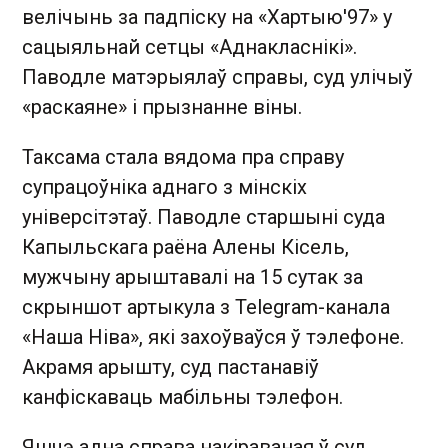
велічынь за падпіску на «Хартыю'97» у
сацыяльнай сетцы «Аднакласнікі».
Паводле матэрыялаў справы, суд улічыў
«раскаяне» і прызнанне віны.
Таксама стала вядома пра справу
супрацоўніка аднаго з мінскіх
універсітэтаў. Паводле старшыні суда
Капыльскага раёна Алены Кісель,
мужчыну арыштавалі на 15 сутак за
скрыншот артыкула з Telegram-канала
«Наша Ніва», які захоўваўся ў тэлефоне.
Акрамя арышту, суд пастанавіў
канфіскаваць мабільны тэлефон.
Яшчэ адна справа накіраваная ў суд