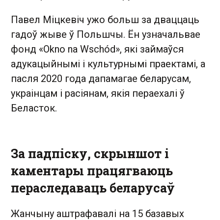
Павел Міцкевіч ужо больш за дваццаць
гадоў жыве ў Польшчы. Ён узначальвае
фонд «Okno na Wschód», які займаўся
адукацыйнымі і культурнымі праектамі, а
пасля 2020 года дапамагае беларусам,
украінцам і расіянам, якія пераехалі ў
Беласток.
За падпіску, скрыншот і
каментары працягваюць
пераследаваць беларусаў
Жанчыну аштрафавалі на 15 базавых