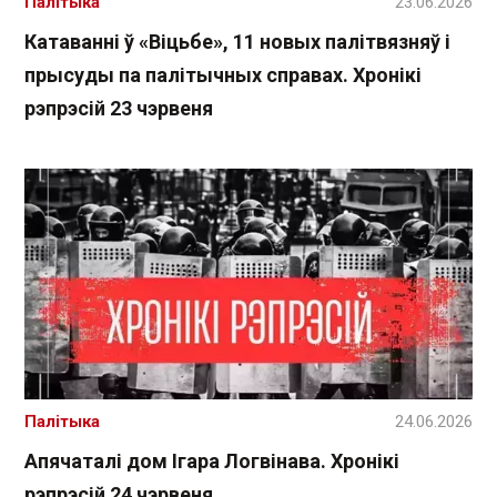
Палітыка
23.06.2026
Катаванні ў «Віцьбе», 11 новых палітвязняў і
прысуды па палітычных справах. Хронікі
рэпрэсій 23 чэрвеня
Палітыка
24.06.2026
Апячаталі дом Ігара Логвінава. Хронікі
рэпрэсій 24 чэрвеня