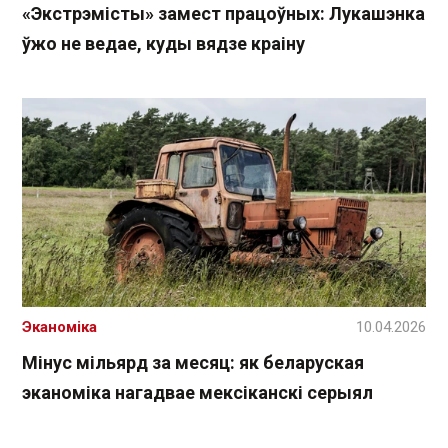
«Экстрэмісты» замест працоўных: Лукашэнка
ўжо не ведае, куды вядзе краіну
Эканоміка
10.04.2026
Мінус мільярд за месяц: як беларуская
эканоміка нагадвае мексіканскі серыял