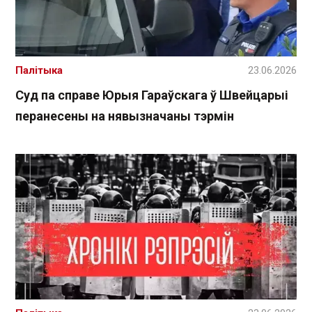
Палітыка
23.06.2026
Суд па справе Юрыя Гараўскага ў Швейцарыі
перанесены на нявызначаны тэрмін