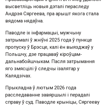
высветліць новыя дэталі пераследу
Андрэя Сяргеева, пра арышт якога стала
вядома нядаўна.
Паводле іх інфармацыі, мужчыну
затрымалі ў жніўні 2025 года ў пункце
пропуску ў Брэсце, калі ён выязджаў у
Польшчу, дзе працаваў кіроўцам-
дальнабойшчыкам. Пасля затрымання
яго змясцілі ў следчы ізалятар у
Калядзічах.
Прыкладна ў лютым 2026 года
расследаванне завяршылі і перадалі
справу ў суд. Паводле крыніцы, Сяргееву