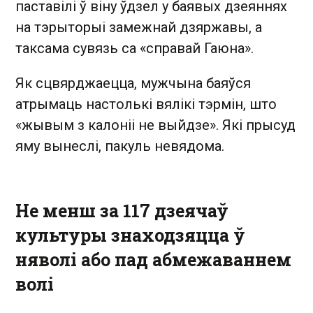
паставілі ў віну ўдзел у баявых дзеяннях
на тэрыторыі замежнай дзяржавы, а
таксама сувязь са «справай Гаюна».
Як сцвярджаецца, мужчына баяўся
атрымаць настолькі вялікі тэрмін, што
«жывым з калоніі не выйдзе». Які прысуд
яму вынеслі, пакуль невядома.
Не менш за 117 дзеячаў
культуры знаходзяцца ў
няволі або пад абмежаваннем
волі