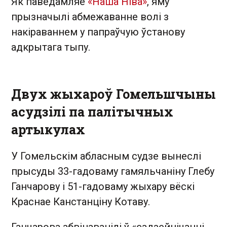
Як паведамляе
«Наша Ніва»
, яму
прызначылі абмежаванне волі з
накіраваннем у папраўчую ўстанову
адкрытага тыпу.
Двух жыхароў Гомельшчыны
асудзілі па палітычных
артыкулах
У Гомельскім абласным судзе вынеслі
прысуды 33-гадоваму гамяльчаніну Глебу
Ганчарову і 51-гадоваму жыхару вёскі
Краснае Канстанціну Котаву.