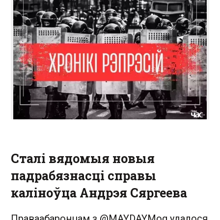
Сталі вядомыя новыя
падрабязнасці справы
каліноўца Андрэя Сяргеева
Праваабаронцам з @MAYDAYMog удалося