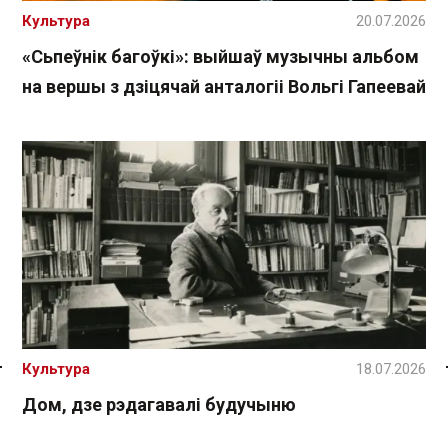
Культура
20.07.2026
«Сьпеўнік багоўкі»: выйшаў музычны альбом
на вершы з дзіцячай анталогіі Вольгі Гапеевай
Культура
18.07.2026
Спасылка без VPN
Дом, дзе рэдагавалі будучыню