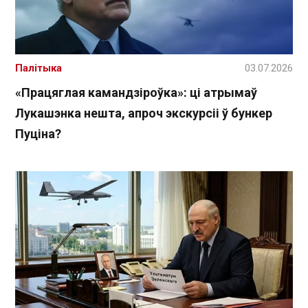
Палітыка
03.07.2026
«Працяглая камандзіроўка»: ці атрымаў
Лукашэнка нешта, апроч экскурсіі ў бункер
Пуціна?