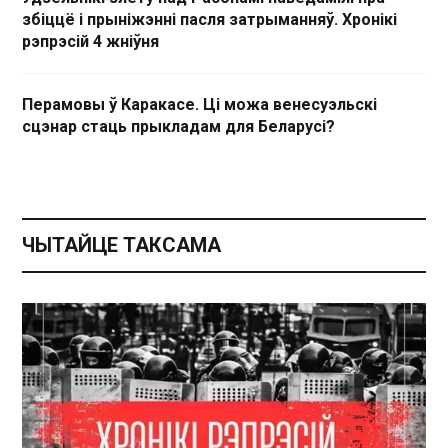
збіццё і прыніжэнні пасля затрыманняў. Хронікі
рэпрэсій 4 жніўня
Перамовы ў Каракасе. Ці можа венесуэльскі
сцэнар стаць прыкладам для Беларусі?
ЧЫТАЙЦЕ ТАКСАМА