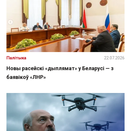
Палітыка
22.07.2026
Новы расейскі «дыплямат» у Беларусі — з
баявікоў «ЛНР»