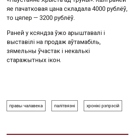
яе пачатковая цана складала 4000 рублёў,
то цяпер — 3200 рублёў.
Раней у ксяндза ўжо арыштавалі і
выставілі на продаж аўтамабіль,
зямельны ўчастак і некалькі
старажытных ікон.
правы чалавека
палітвязні
хронікі рэпрэсій