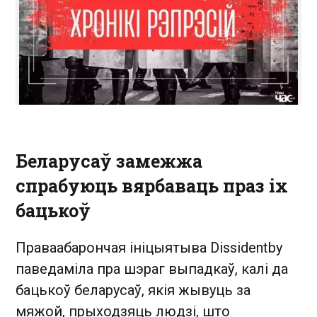
Беларусаў замежжа
спрабуюць вярбаваць праз іх
бацькоў
Праваабарончая ініцыятыва Dissidentby
паведаміла пра шэраг выпадкаў, калі да
бацькоў беларусаў, якія жывуць за
мяжой, прыходзяць людзі, што