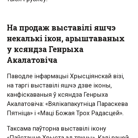
На продаж выставілі яшчэ
некалькі ікон, арыштаваных
у ксяндза Генрыха
Акалатовіча
Паводле інфармацыі Хрысціянскай візі,
на таргі выставілі яшчэ дзве іконы,
канфіскаваныя ў ксяндза Генрыха
Акалатовіча: «Вялікапакутніца Параскева
Пятніца» і «Маці Божая Трох Радасцей».
Таксама паўторна выставілі ікону
«Паўстанне Хрыста ад труны». Калі раней