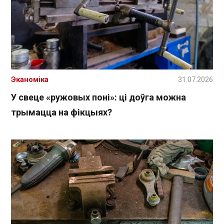
Эканоміка
31.07.2026
У свеце «ружовых поні»: ці доўга можна
трымацца на фікцыях?