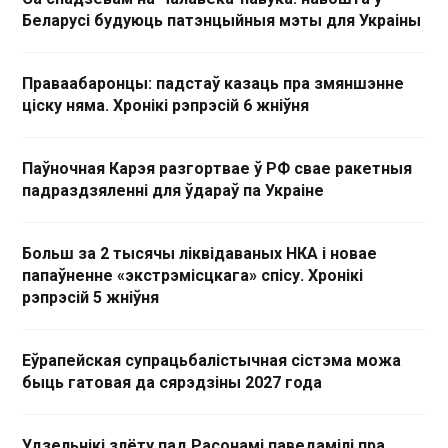
Беларусі будуюць патэнцыйныя мэты для Украіны
Праваабаронцы: падстаў казаць пра змяншэнне
ціску няма. Хронікі рэпрэсій 6 жніўня
Паўночная Карэя разгортвае ў РФ свае ракетныя
падраздзяленні для ўдараў па Украіне
Больш за 2 тысячы ліквідаваных НКА і новае
папаўненне «экстрэмісцкага» спісу. Хронікі
рэпрэсій 5 жніўня
Еўрапейская супрацьбалістычная сістэма можа
быць гатовая да сярэдзіны 2027 года
Удзельнікі злёту пад Расонамі паведамілі пра