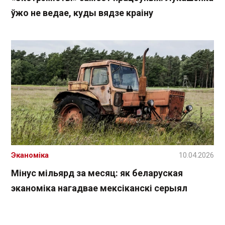
ўжо не ведае, куды вядзе краіну
Эканоміка
10.04.2026
Мінус мільярд за месяц: як беларуская
эканоміка нагадвае мексіканскі серыял