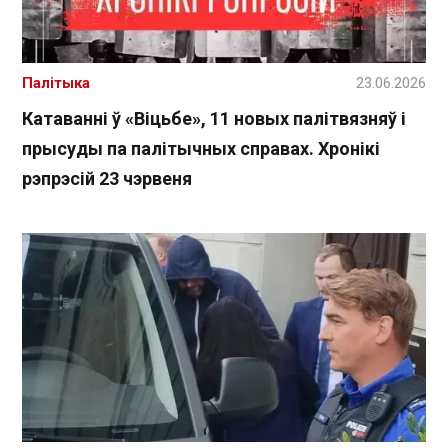
Палітыка
23.06.2026
Катаванні ў «Віцьбе», 11 новых палітвязняў і
прысуды па палітычных справах. Хронікі
рэпрэсій 23 чэрвеня