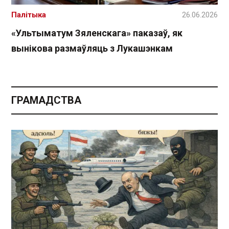
Палітыка
26.06.2026
«Ультыматум Зяленскага» паказаў, як
вынікова размаўляць з Лукашэнкам
ГРАМАДСТВА