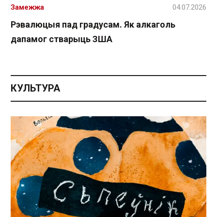
Замежжа
04.07.2026
Рэвалюцыя пад градусам. Як алкаголь
дапамог стварыць ЗША
КУЛЬТУРА