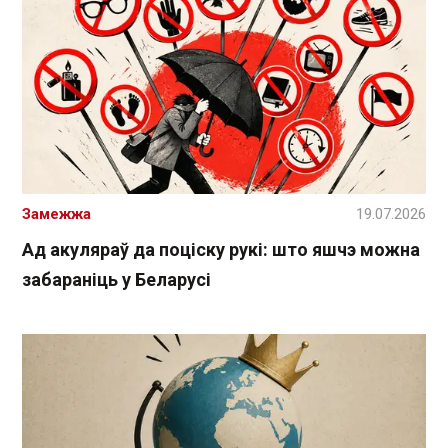
Замежжа
19.07.2026
Ад акуляраў да поціску рукі: што яшчэ можна
забараніць у Беларусі