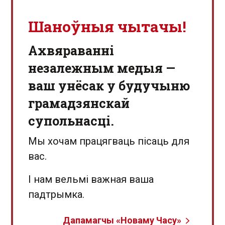
Шаноўныя чытачы!
Aхвяраванні
незалежным медыя —
ваш унёсак у будучыню
грамадзянскай
супольнасці.
Мы хочам працягваць пісаць для
вас.
І нам вельмі важная ваша
падтрымка.
Дапамагчы «Новаму Часу»