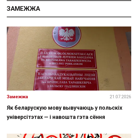
ЗАМЕЖЖА
Замежжа
21.07.2026
Як беларускую мову вывучаюць у польскіх
універсітэтах — і навошта гэта сёння