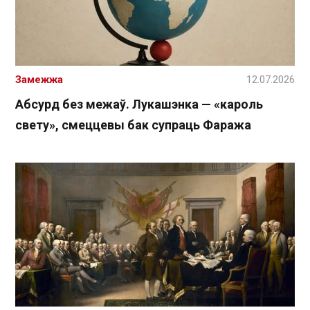
Замежжа
12.07.2026
Абсурд без межаў. Лукашэнка — «кароль
свету», смеццевы бак супраць Фаража