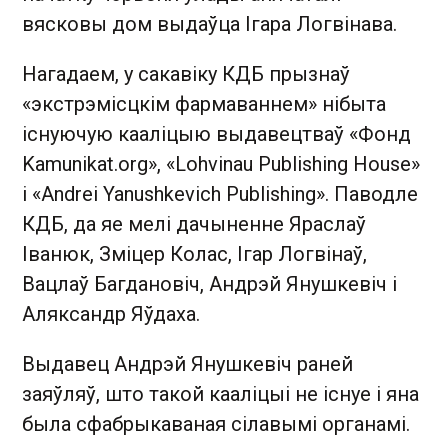
вясковы дом выдаўца Ігара Логвінава.
Нагадаем, у сакавіку КДБ прызнаў
«экстрэмісцкім фармаваннем» нібыта
існуючую кааліцыю выдавецтваў «Фонд
Kamunikat.org», «Lohvinau Publishing House»
і «Andrei Yanushkevich Publishing». Паводле
КДБ, да яе мелі дачыненне Яраслаў
Іванюк, Зміцер Колас, Ігар Логвінаў,
Вацлаў Багдановіч, Андрэй Янушкевіч і
Аляксандр Яўдаха.
Выдавец Андрэй Янушкевіч раней
заяўляў, што такой кааліцыі не існуе і яна
была сфабрыкаваная сілавымі органамі.