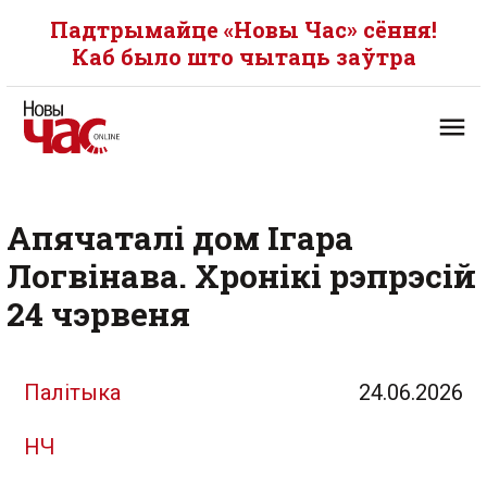
Падтрымайце «Новы Час» сёння!
Каб было што чытаць заўтра
Апячаталі дом Ігара
Логвінава. Хронікі рэпрэсій
24 чэрвеня
Палітыка
24.06.2026
НЧ