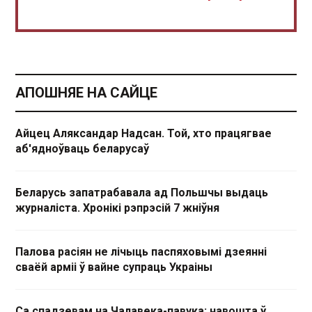
АПОШНЯЕ НА САЙЦЕ
Айцец Аляксандар Надсан. Той, хто працягвае
аб'ядноўваць беларусаў
Беларусь запатрабавала ад Польшчы выдаць
журналіста. Хронікі рэпрэсій 7 жніўня
Палова расіян не лічыць паспяховымі дзеянні
сваёй арміі ў вайне супраць Украіны
Са спадзевам на Чалавека-павука: навошта ў