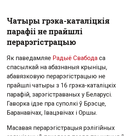
Чатыры грэка-каталіцкія
парафіі не прайшлі
перарэгістрацыю
Як паведамляе
Радыё Свабода
са
спасылкай на абазнаныя крыніцы,
абавязковую перарэгістрацыю не
прайшлі чатыры з 16 грэка-каталіцкіх
парафій, зарэгістраваных у Беларусі.
Гаворка ідзе пра суполкі ў Брэсце,
Баранавічах, Івацэвічах і Оршы.
Масавая перарэгістрацыя рэлігійных