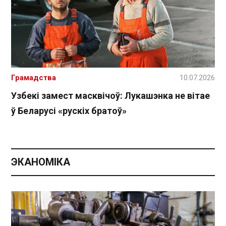
Грамадства
10.07.2026
Узбекі замест масквічоў: Лукашэнка не вітае
ў Беларусі «рускіх братоў»
ЭКАНОМІКА