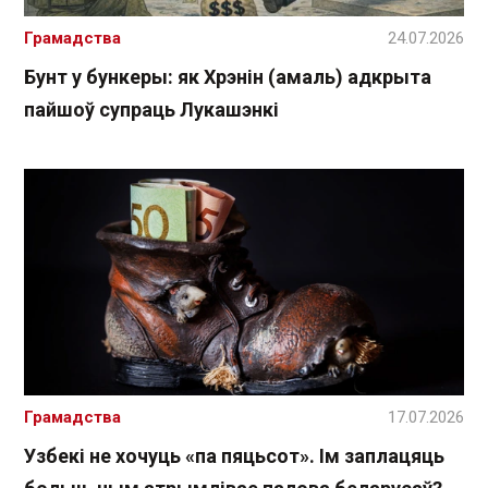
Грамадства
24.07.2026
Бунт у бункеры: як Хрэнін (амаль) адкрыта
пайшоў супраць Лукашэнкі
Грамадства
17.07.2026
Узбекі не хочуць «па пяцьсот». Ім заплацяць