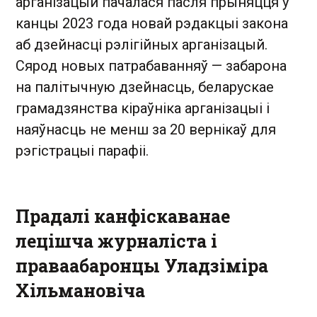
арганізацый пачалася пасля прыняцця ў
канцы 2023 года новай рэдакцыі закона
аб дзейнасці рэлігійных арганізацый.
Сярод новых патрабаванняў — забарона
на палітычную дзейнасць, беларускае
грамадзянства кіраўніка арганізацыі і
наяўнасць не менш за 20 вернікаў для
рэгістрацыі парафіі.
Прадалі канфіскаванае
лецішча журналіста і
праваабаронцы Уладзіміра
Хільмановіча