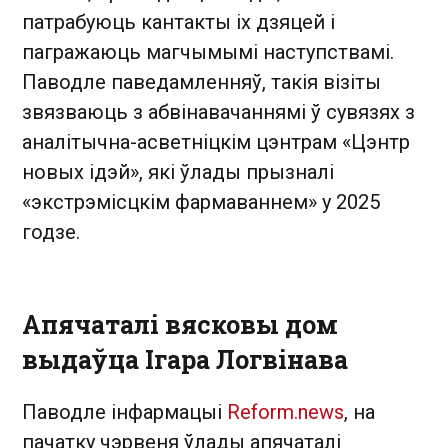
патрабуюць кантакты іх дзяцей і
пагражаюць магчымымі наступствамі.
Паводле паведамленняў, такія візіты
звязваюць з абвінавачаннямі ў сувязях з
аналітычна-асветніцкім цэнтрам «Цэнтр
новых ідэй», які ўлады прызналі
«экстрэмісцкім фармаваннем» у 2025
годзе.
Апячаталі вясковы дом
выдаўца Ігара Логвінава
Паводле інфармацыі
Reform.news
, на
пачатку чэрвеня ўлады апячаталі