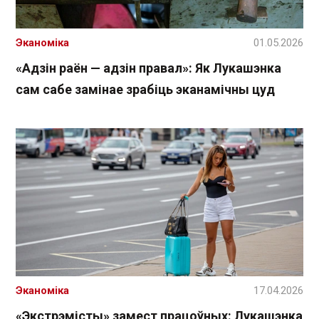
Эканоміка
01.05.2026
«Адзін раён — адзін правал»: Як Лукашэнка
сам сабе замінае зрабіць эканамічны цуд
Эканоміка
17.04.2026
«Экстрэмісты» замест працоўных: Лукашэнка