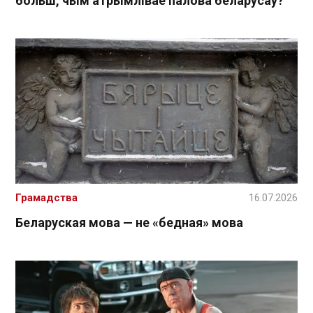
больш, чым атрымлівае палова беларусаў?
Грамадства
16.07.2026
Беларуская мова — не «бедная» мова