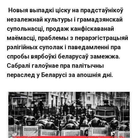
Новыя выпадкі ціску на прадстаўнікоў
незалежнай культуры і грамадзянскай
супольнасці, продаж канфіскаванай
маёмасці, праблемы з перарэгістрацыяй
рэлігійных суполак і паведамленні пра
спробы вярбоўкі беларусаў замежжа.
Сабралі галоўнае пра палітычны
пераслед у Беларусі за апошнія дні.