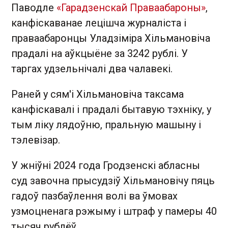
Паводле
«Гарадзенскай Праваабароны»
,
канфіскаванае лецішча журналіста і
праваабаронцы Уладзіміра Хільмановіча
прадалі на аўкцыёне за 3242 рублі. У
таргах удзельнічалі два чалавекі.
Раней у сям'і Хільмановіча таксама
канфіскавалі і прадалі бытавую тэхніку, у
тым ліку лядоўню, пральную машыну і
тэлевізар.
У жніўні 2024 года Гродзенскі абласны
суд завочна прысудзіў Хільмановічу пяць
гадоў пазбаўлення волі ва ўмовах
узмоцненага рэжыму і штраф у памеры 40
тысяч рублёў.