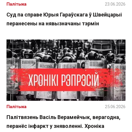
Палітыка
23.06.2026
Суд па справе Юрыя Гараўскага ў Швейцарыі
перанесены на нявызначаны тэрмін
Палітыка
25.06.2026
Палітвязень Васіль Верамейчык, верагодна,
перанёс інфаркт у зняволенні. Хроніка