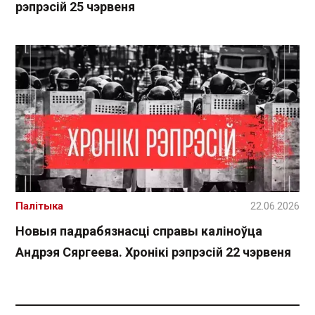
рэпрэсій 25 чэрвеня
Палітыка
22.06.2026
Новыя падрабязнасці справы каліноўца
Андрэя Сяргеева. Хронікі рэпрэсій 22 чэрвеня