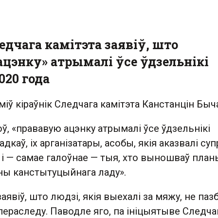
едчага камітэта заявіў, што
ацэнку» атрымалі ўсе ўдзельнікі
020 года
міў кіраўнік Следчага камітэта Канстанцін Быч
ў, «прававую ацэнку атрымалі ўсе ўдзельнікі
каў, іх арганізатары, асобы, якія аказвалі суп
 і — самае галоўнае — тыя, хто выношваў план
ны канстытуцыйнага ладу».
явіў, што людзі, якія выехалі за мяжу, не паз
ераследу. Паводле яго, па ініцыятыве Следча