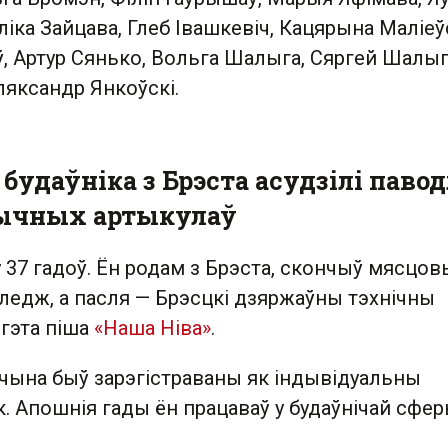
іка Зайцава, Глеб Івашкевіч, Кацярына Маліеў
, Артур Сянько, Вольга Шалыга, Сяргей Шалыг
ляксандр Янкоўскі.
 будаўніка з Брэста асудзілі паво
тычных артыкулаў
 37 гадоў. Ён родам з Брэста, скончыў мясцов
ледж, а пасля — Брэсцкі дзяржаўны тэхнічны
 гэта піша
«Наша Ніва»
.
жчына быў зарэгістраваны як індывідуальны
 Апошнія гады ён працаваў у будаўнічай сфер