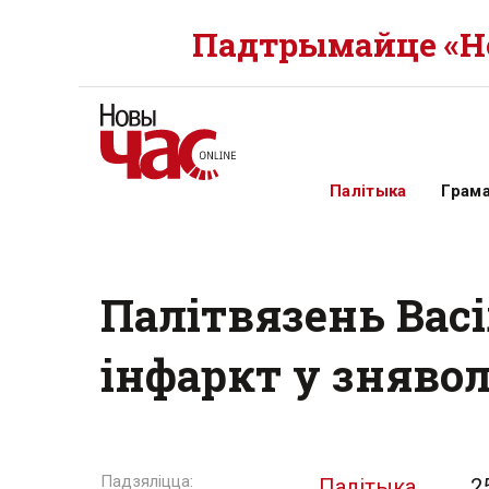
Падтрымайце «Но
Палітыка
Грам
Палітвязень Вас
інфаркт у знявол
Палітыка
2