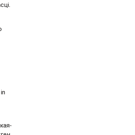
сці.
о
in
кая-
ўген