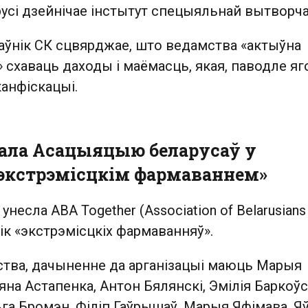
русі дзейнічае інстытут спецыяльнай вытворча
раўнік СК сцвярджае, што ведамства «актыўна
схаваць даходы і маёмасць, якая, паводле яг
канфіскацыі.
ла Асацыяцыю беларусаў у
кстрэмісцкім фармаваннем»
несла ABA Together (Association of Belarusians 
лік «экстрэмісцкіх фармаванняў».
тва, дачыненне да арганізацыі маюць Марыя
яна Астапенка, Антон Бялянскі, Эмілія Баркоўс
га Бромэн, Філіп Гаўрышаў, Марыя Яфімава, Я