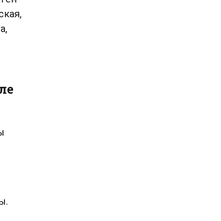
ская,
а,
дле
ы
ы.