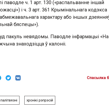
і паводле ч. 1 арт. 130 («распальванне іншай
жасці») і ч. 3 арт. 361 Крымінальнага кодэкса
р абмежавальнага характару або іншых дзеяння
ьнай бяспецы»).
д пакуль невядомы. Паводле інфармацыі «Н
жчына знаходзіцца ў калоніі.
Спасылка 
палітвязні
хронікі рэпрэсій