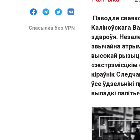
Паводле сваяко
Каліноўскага Ва
Спасылка без VPN
здароўя. Незал
звычайна атрым
высокай рызыцы
«экстрэмісцкім
кіраўнік Следча
ўсе ўдзельнікі 
выпадкі палітыч