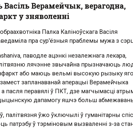
 Васіль Верамейчык, верагодна,
аркт у зняволенні
обраахвотніка Палка Каліноўскага Васіля
ведаміла пра сур'ёзныя праблемы мужа з сэр
shaniva, паводле ацэнкі незалежнага лекара,
літвязню лячэнне звычайна прызначаюць лю
 інфаркт або маюць вельмі высокую рызыку яг
к замест запланаванай аперацыі Верамейчыка
, а пасля перавялі ў ПКТ, дзе магчымасці атры
дыцынскую дапамогу яшчэ больш абмежаваны
, палітвязня ўжо ўключылі ў гуманітарны спі
юць патрэбу ў тэрміновым вызваленні з-за ста