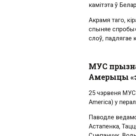
камітэта ў Бела
Акрамя таго, кі
спыняе спробы» 
слоў, падлягае 
МУС прызна
Амерыцы «э
25 чэрвеня МУС у
America) у пера
Паводле ведамс
Астапенка, Тацц
Сцепанчук, Воль