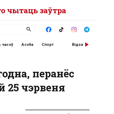
о чытаць заўтра
 часоў
Асоба
Спорт
Відэа
годна, перанёс
й 25 чэрвеня