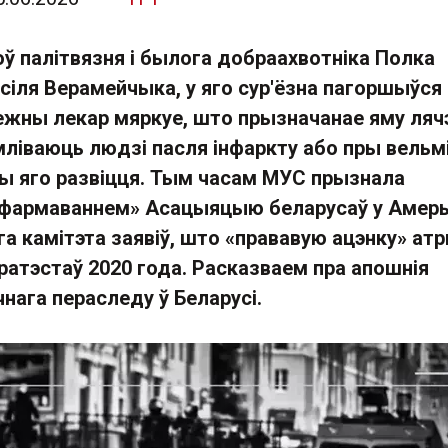
ў палітвязня і былога добраахвотніка Полка
сіля Верамейчыка, у яго сур'ёзна пагоршыўся
ежны лекар мяркуе, што прызначанае яму ляч
ліваюць людзі пасля інфаркту або пры вельм
 яго развіцця. Тым часам МУС прызнала
 фармаваннем» Асацыяцыю беларусаў у Амер
га камітэта заявіў, што «прававую ацэнку» ат
пратэстаў 2020 года. Расказваем пра апошнія
нага пераследу ў Беларусі.