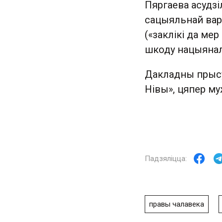
Пяргаева асудзіл
сацыяльнай варо
(«заклікі да ме
шкоду нацыянал
Дакладны прысу
Нівы», цяпер му
правы чалавека