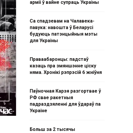
арміі ў вайне супраць Украіны
Са спадзевам на Чалавека-
павука: навошта ў Беларусі
будуюць патэнцыйныя мэты
для Украіны
Праваабаронцы: падстаў
казаць пра змяншэнне ціску
няма. Хронікі рэпрэсій 6 жніўня
Паўночная Карэя разгортвае ў
РФ свае ракетныя
падраздзяленні для ўдараў па
Украіне
Больш за 2 тысячы