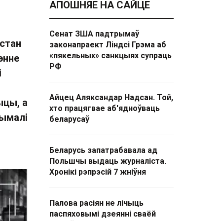
АПОШНЯЕ НА САЙЦЕ
Сенат ЗША падтрымаў
 стан
законапраект Ліндсі Грэма аб
«пякельных» санкцыях супраць
энне
РФ
і
Айцец Аляксандар Надсан. Той,
ыцы, а
хто працягвае аб'ядноўваць
рымалі
беларусаў
Беларусь запатрабавала ад
Польшчы выдаць журналіста.
Хронікі рэпрэсій 7 жніўня
Палова расіян не лічыць
паспяховымі дзеянні сваёй