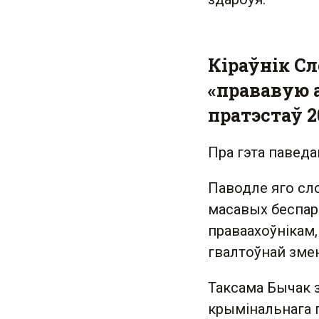
Кіраўнік Сл
«прававую 
пратэстаў 2
Пра гэта паведа
Паводле яго сло
масавых беспарад
праваахоўнікам,
гвалтоўнай зме
Таксама Бычак за
крымінальнага п