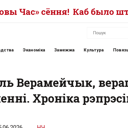
вы Час» сёння!
Каб было шт
адства
Эканоміка
Замежжа
Культура
Повязь
іль Верамейчык, вера
енні. Хроніка рэпрэсі
5.06.2026
НЧ