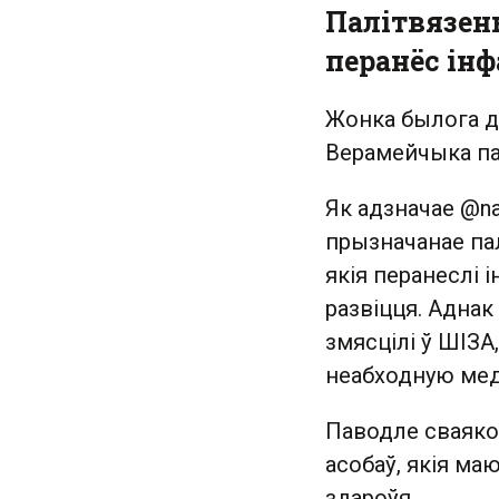
Палітвязень
перанёс інф
Жонка былога д
Верамейчыка па
Як адзначае @na
прызначанае па
якія перанеслі
развіцця. Адна
змясцілі ў ШІЗА
неабходную ме
Паводле сваякоў
асобаў, якія ма
здароўя.