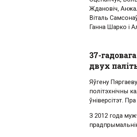
Ждановіч, Анжал
Віталь Самсонаў
Ганна Шарко і А
37-гадовага
двух палі
Яўгену Пяргаеву
політэхнічны ка
ўніверсітэт. Пра
З 2012 года му
прадпрымальнік.