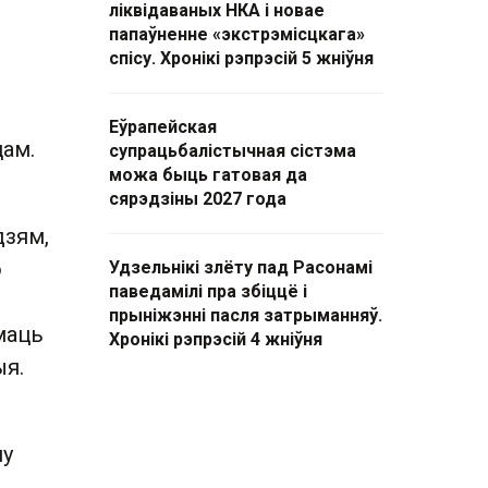
ліквідаваных НКА і новае
папаўненне «экстрэмісцкага»
спісу. Хронікі рэпрэсій 5 жніўня
Еўрапейская
цам.
супрацьбалістычная сістэма
можа быць гатовая да
сярэдзіны 2027 года
дзям,
о
Удзельнікі злёту пад Расонамі
паведамілі пра збіццё і
прыніжэнні пасля затрыманняў.
маць
Хронікі рэпрэсій 4 жніўня
я.
с
ну