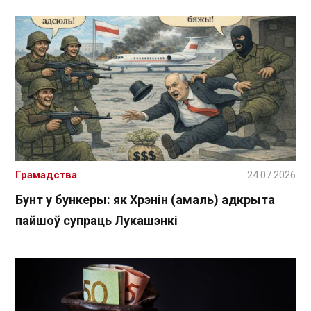
Грамадства
24.07.2026
Бунт у бункеры: як Хрэнін (амаль) адкрыта
пайшоў супраць Лукашэнкі