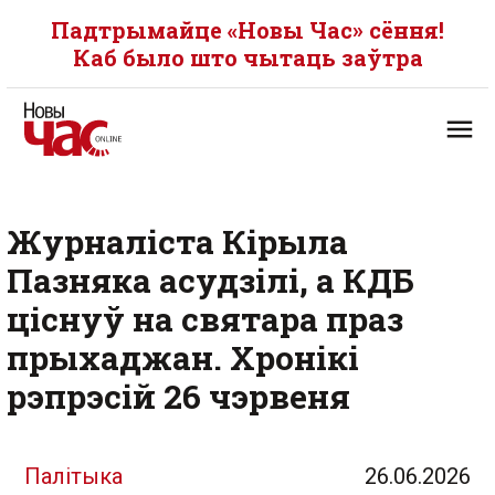
Падтрымайце «Новы Час» сёння!
Каб было што чытаць заўтра
Журналіста Кірыла
Пазняка асудзілі, а КДБ
ціснуў на святара праз
прыхаджан. Хронікі
рэпрэсій 26 чэрвеня
Палітыка
26.06.2026