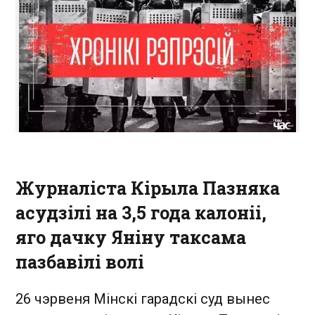
Журналіста Кірыла Пазняка
асудзілі на 3,5 года калоніі,
яго дачку Яніну таксама
пазбавілі волі
26 чэрвеня Мінскі гарадскі суд вынес