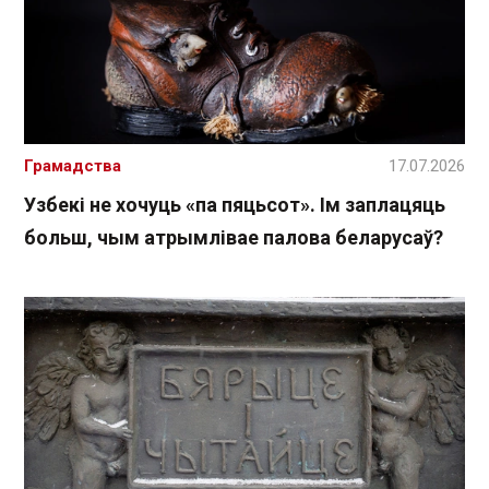
Грамадства
17.07.2026
Узбекі не хочуць «па пяцьсот». Ім заплацяць
больш, чым атрымлівае палова беларусаў?