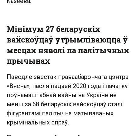
Казеева.
Мінімум 27 беларускіх
вайскоўцаў утрымліваюцца ў
месцах няволі па палітычных
прычынах
Паводле звестак праваабарончага цэнтра
«Вясна», пасля падзей 2020 года і пачатку
поўнамаштабнай вайны ва Украіне не
менш за 68 беларускіх вайскоўцаў сталі
фігурантамі палітычна матываваных
крымінальных спраў.