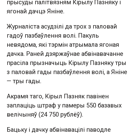
прысуды палітвязням Кірылу Пазняку і
ягонай дачцэ Яніне.
Журналіста асудзілі да трох з паловай
гадоў пазбаўлення волі. Пакуль
невядома, які тэрмін атрымала ягоная
дачка. Раней дзяржаўнае абвінавачанне
прасіла прызначыць Кірылу Пазняку тры
з паловай гады пазбаўлення волі, а Яніне
— тры гады.
Акрамя таго, Кірыл Пазняк павінен
заплаціць штраф у памеры 550 базавых
велічыняў (24 750 рублёў).
Бацьку і дачку абвінавацілі паводле