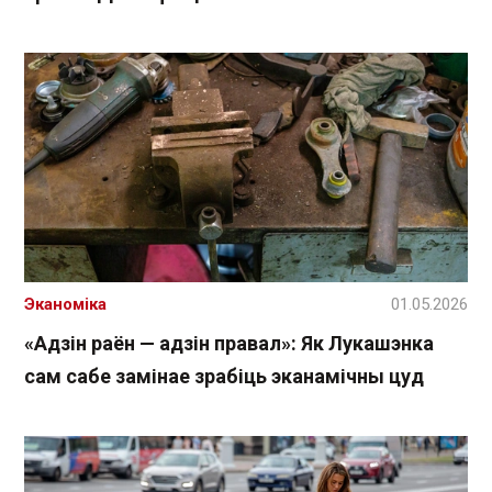
Эканоміка
01.05.2026
«Адзін раён — адзін правал»: Як Лукашэнка
сам сабе замінае зрабіць эканамічны цуд