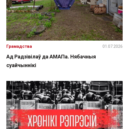
Грамадства
01.07.2026
Ад Радзівілаў да АМАПа. Нябачныя
суайчыннікі