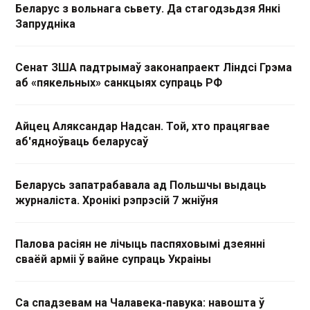
Беларус з вольнага сьвету. Да стагодзьдзя Янкі
Запрудніка
Сенат ЗША падтрымаў законапраект Ліндсі Грэма
аб «пякельных» санкцыях супраць РФ
Айцец Аляксандар Надсан. Той, хто працягвае
аб'ядноўваць беларусаў
Беларусь запатрабавала ад Польшчы выдаць
журналіста. Хронікі рэпрэсій 7 жніўня
Палова расіян не лічыць паспяховымі дзеянні
сваёй арміі ў вайне супраць Украіны
Са спадзевам на Чалавека-павука: навошта ў