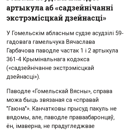
артыкула аб «садзейнічанні
экстрэмісцкай дзейнасці»
У Гомельскім абласным судзе асудзілі 59-
гадовага гамельчука Вячаслава
Гарбачова паводле частак 1 і 2 артыкула
361-4 Крымінальнага кодэкса
(«садзейнічанне экстрэмісцкай
дзейнасці»).
Паводле «Гомельскай Вясны», справа
можа быць звязаная са «справай
"Гаюна"». Канчатковы прысуд пакуль не
вядомы, але, паводле праваабаронцаў,
ён, імаверна, не прадугледжвае