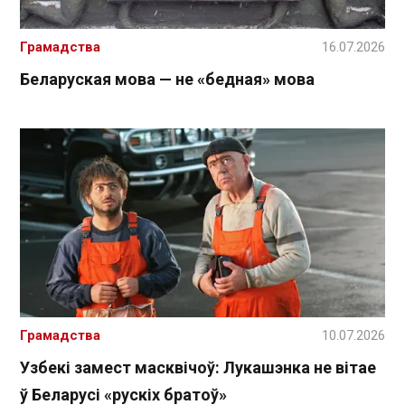
Грамадства
16.07.2026
Беларуская мова — не «бедная» мова
Грамадства
10.07.2026
Узбекі замест масквічоў: Лукашэнка не вітае
ў Беларусі «рускіх братоў»