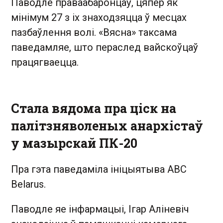
Паводле праваабаронцаў, цяпер як
мінімум 27 з іх знаходзяцца ў месцах
пазбаўлення волі. «Вясна» таксама
паведамляе, што пераслед вайскоўцаў
працягваецца.
Стала вядома пра ціск на
палітзняволеных анархістаў
у мазырскай ПК-20
Пра гэта паведаміла ініцыятыва ABC
Belarus.
Паводле яе інфармацыі, Ігар Аліневіч