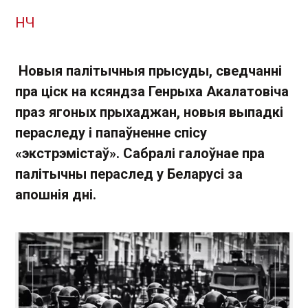
НЧ
Новыя палітычныя прысуды, сведчанні
пра ціск на ксяндза Генрыха Акалатовіча
праз ягоных прыхаджан, новыя выпадкі
пераследу і папаўненне спісу
«экстрэмістаў». Сабралі галоўнае пра
палітычны пераслед у Беларусі за
апошнія дні.