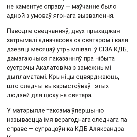
не каментуе справу — маўчанне было
адной з умоваў ягонага вызвалення.
Паводле сведчанняў, двух прыхаджан
затрымалі адначасова са святаром і каля
дзевяці месяцаў утрымлівалі ў СІЗА КДБ,
дамагаючыся паказанняў пра нібыта
сустрэчы Акалатовіча з замежнымі
дыпламатамі. Крыніцы сцвярджаюць,
што следчы выкарыстоўваў гэтых
людзей для ціску на святара.
У матэрыяле таксама ўпершыню
называецца імя верагоднага следчага па
справе — супрацоўніка КДБ Аляксандра