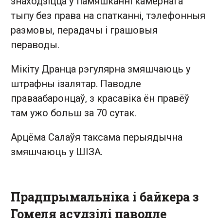
знаходзіцца ў памяшканні камернага
тыпу без права на спатканні, тэлефонныя
размовы, перадачы і грашовыя
пераводы.
Мікіту Дранца рэгулярна змяшчаюць у
штрафны ізалятар. Паводле
праваабаронцаў, з красавіка ён правёў
там ужо больш за 70 сутак.
Арцёма Салаўя таксама перыядычна
змяшчаюць у ШІЗА.
Прадпрымальніка і байкера з
Гомеля асудзілі паводле