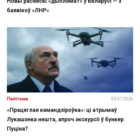
Новы расейскі «дыплямат» у Беларусі — з
баявікоў «ЛНР»
Палітыка
03.07.2026
«Працяглая камандзіроўка»: ці атрымаў
Лукашэнка нешта, апроч экскурсіі ў бункер
Пуціна?