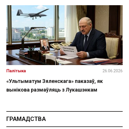
Палітыка
26.06.2026
«Ультыматум Зяленскага» паказаў, як
вынікова размаўляць з Лукашэнкам
ГРАМАДСТВА