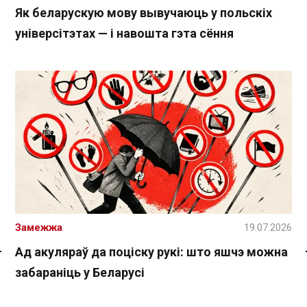
Як беларускую мову вывучаюць у польскіх
універсітэтах — і навошта гэта сёння
Замежжа
19.07.2026
Ад акуляраў да поціску рукі: што яшчэ можна
Спасылка без VPN
забараніць у Беларусі