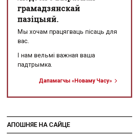
грамадзянскай
пазіцыяй.
Мы хочам працягваць пісаць для
вас.
І нам вельмі важная ваша
падтрымка.
Дапамагчы «Новаму Часу»
АПОШНЯЕ НА САЙЦЕ