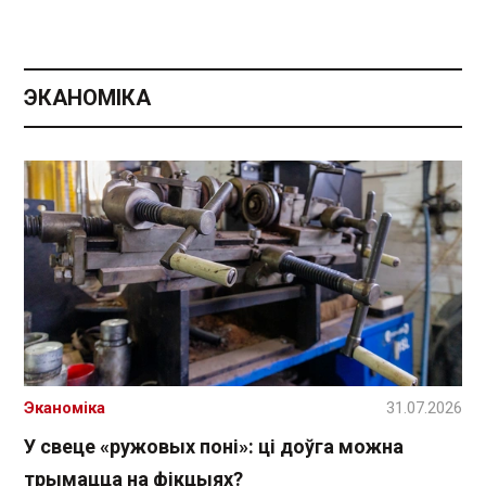
ЭКАНОМІКА
Эканоміка
31.07.2026
У свеце «ружовых поні»: ці доўга можна
трымацца на фікцыях?