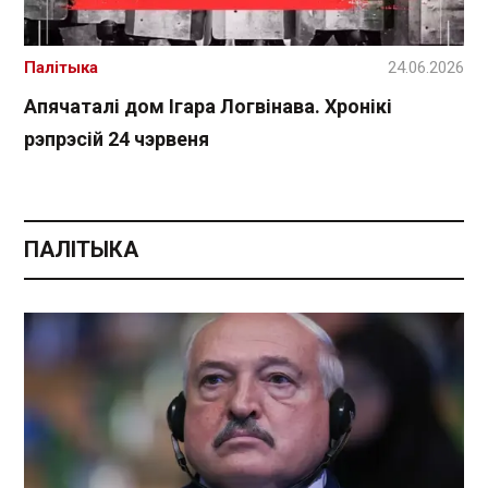
Палітыка
24.06.2026
Апячаталі дом Ігара Логвінава. Хронікі
рэпрэсій 24 чэрвеня
ПАЛІТЫКА