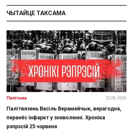
ЧЫТАЙЦЕ ТАКСАМА
Палітыка
25.06.2026
Палітвязень Васіль Верамейчык, верагодна,
перанёс інфаркт у зняволенні. Хроніка
рэпрэсій 25 чэрвеня