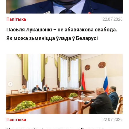
Палітыка
22.07.2026
Пасьля Лукашэнкі – не абавязкова свабода.
Як можа зьмяніцца ўлада ў Беларусі
Палітыка
22.07.2026