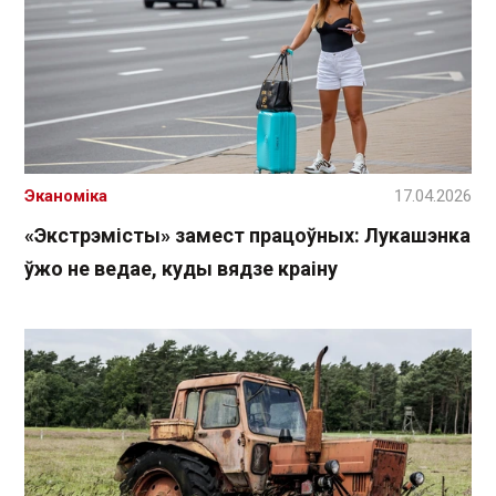
Эканоміка
17.04.2026
«Экстрэмісты» замест працоўных: Лукашэнка
ўжо не ведае, куды вядзе краіну