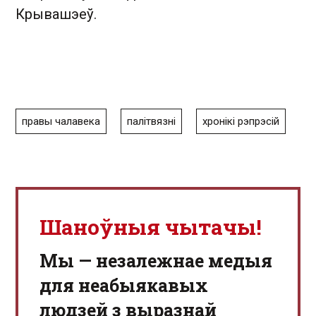
Крывашэеў.
правы чалавека
палітвязні
хронікі рэпрэсій
Шаноўныя чытачы!
Мы — незалежнае медыя
для неабыякавых
людзей з выразнай