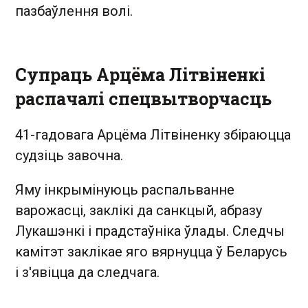
пазбаўлення волі.
Супраць Арцёма Літвіненкі
распачалі спецвытворчасць
41-гадовага Арцёма Літвіненку збіраюцца
судзіць завочна.
Яму інкрымінуюць распальванне
варожасці, заклікі да санкцый, абразу
Лукашэнкі і прадстаўніка ўлады. Следчы
камітэт заклікае яго вярнуцца ў Беларусь
і з'явіцца да следчага.