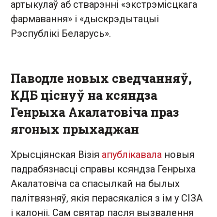
артыкулаў аб стварэнні «экстрэмісцкага
фармавання» і «дыскрэдытацыі
Рэспублікі Беларусь».
Паводле новых сведчанняў,
КДБ ціснуў на ксяндза
Генрыха Акалатовіча праз
ягоных прыхаджан
Хрысціянская Візія
апублікавала
новыя
падрабязнасці справы ксяндза Генрыха
Акалатовіча са спасылкай на былых
палітвязняў, якія перасякаліся з ім у СІЗА
і калоніі. Сам святар пасля вызвалення