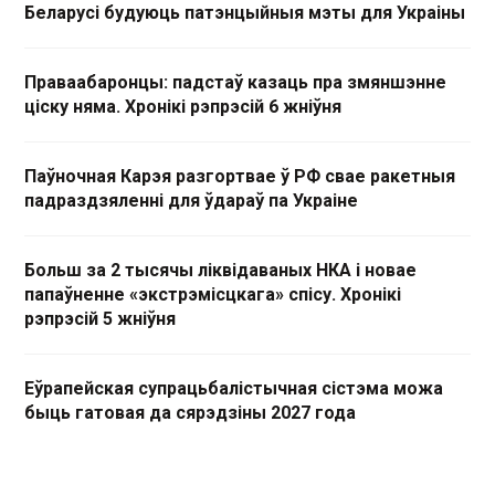
Беларусі будуюць патэнцыйныя мэты для Украіны
Праваабаронцы: падстаў казаць пра змяншэнне
ціску няма. Хронікі рэпрэсій 6 жніўня
Паўночная Карэя разгортвае ў РФ свае ракетныя
падраздзяленні для ўдараў па Украіне
Больш за 2 тысячы ліквідаваных НКА і новае
папаўненне «экстрэмісцкага» спісу. Хронікі
рэпрэсій 5 жніўня
Еўрапейская супрацьбалістычная сістэма можа
быць гатовая да сярэдзіны 2027 года