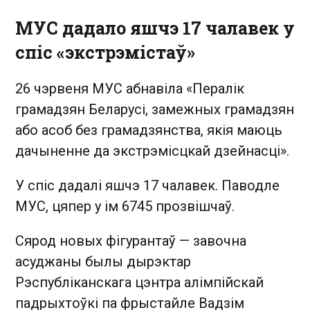
МУС дадало яшчэ 17 чалавек у
спіс «экстрэмістаў»
26 чэрвеня МУС абнавіла «Пералік
грамадзян Беларусі, замежных грамадзян
або асоб без грамадзянства, якія маюць
дачыненне да экстрэмісцкай дзейнасці».
У спіс дадалі яшчэ 17 чалавек. Паводле
МУС, цяпер у ім 6745 прозвішчаў.
Сярод новых фігурантаў — завочна
асуджаны былы дырэктар
Рэспубліканскага цэнтра алімпійскай
падрыхтоўкі па фрыстайле Вадзім