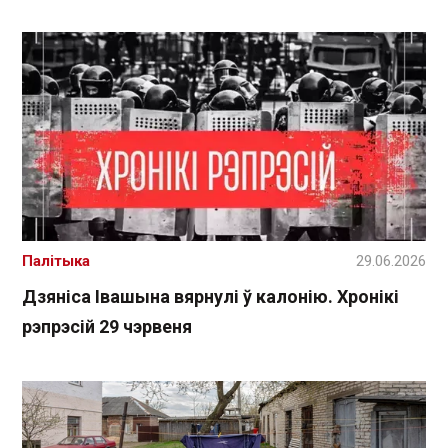
Палітыка
29.06.2026
Дзяніса Івашына вярнулі ў калонію. Хронікі
рэпрэсій 29 чэрвеня