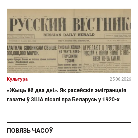
Культура
25.06.2026
«Жыць ёй два дні». Як расейскія эмігранцкія
газэты ў ЗША пісалі пра Беларусь у 1920-х
ПОВЯЗЬ ЧАСОЎ