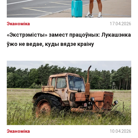
Эканоміка
17.04.2026
«Экстрэмісты» замест працоўных: Лукашэнка
ўжо не ведае, куды вядзе краіну
Эканоміка
10.04.2026