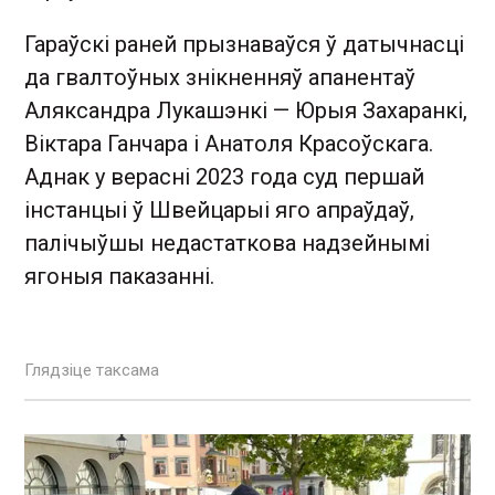
Гараўскі раней прызнаваўся ў датычнасці
да гвалтоўных знікненняў апанентаў
Аляксандра Лукашэнкі — Юрыя Захаранкі,
Віктара Ганчара і Анатоля Красоўскага.
Аднак у верасні 2023 года суд першай
інстанцыі ў Швейцарыі яго апраўдаў,
палічыўшы недастаткова надзейнымі
ягоныя паказанні.
Глядзіце таксама