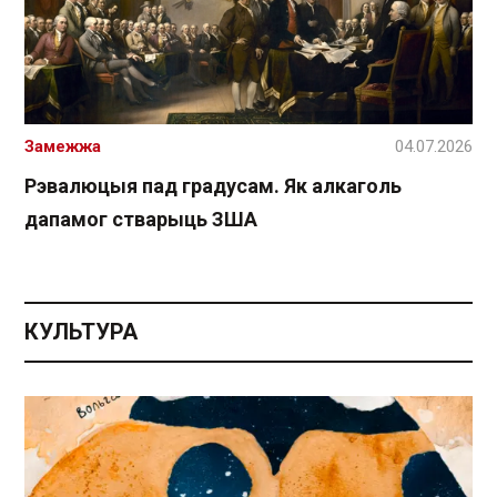
Замежжа
04.07.2026
Рэвалюцыя пад градусам. Як алкаголь
дапамог стварыць ЗША
КУЛЬТУРА