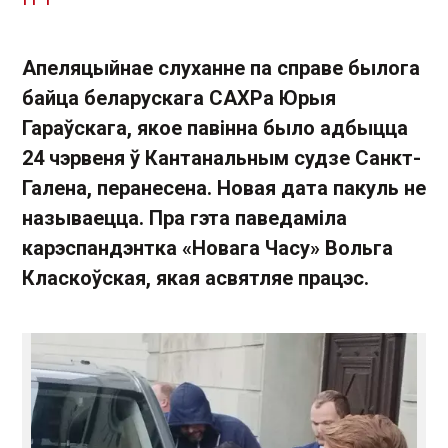
Апеляцыйнае слуханне па справе былога
байца беларускага САХРа Юрыя
Гараўскага, якое павінна было адбыцца
24 чэрвеня ў Кантанальным судзе Санкт-
Галена, перанесена. Новая дата пакуль не
называецца. Пра гэта паведаміла
карэспандэнтка «Новага Часу» Вольга
Класкоўская, якая асвятляе працэс.