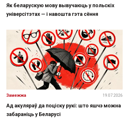
Як беларускую мову вывучаюць у польскіх
універсітэтах — і навошта гэта сёння
Замежжа
19.07.2026
Ад акуляраў да поціску рукі: што яшчэ можна
забараніць у Беларусі