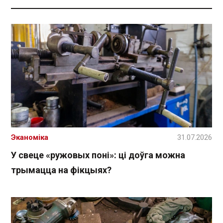
Эканоміка
31.07.2026
У свеце «ружовых поні»: ці доўга можна
трымацца на фікцыях?