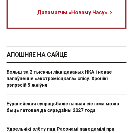
Дапамагчы «Новаму Часу»
АПОШНЯЕ НА САЙЦЕ
Больш за 2 тысячы ліквідаваных НКА і новае
папаўненне «экстрэмісцкага» спісу. Хронікі
рэпрэсій 5 жніўня
Еўрапейская супрацьбалістычная сістэма можа
быць гатовая да сярэдзіны 2027 года
Удзельнікі злёту пад Расонамі паведамілі пра