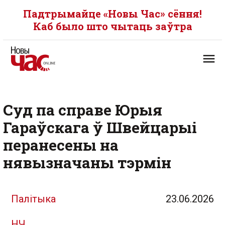
Падтрымайце «Новы Час» сёння!
Каб было што чытаць заўтра
Суд па справе Юрыя
Гараўскага ў Швейцарыі
перанесены на
нявызначаны тэрмін
Палітыка
23.06.2026
НЧ