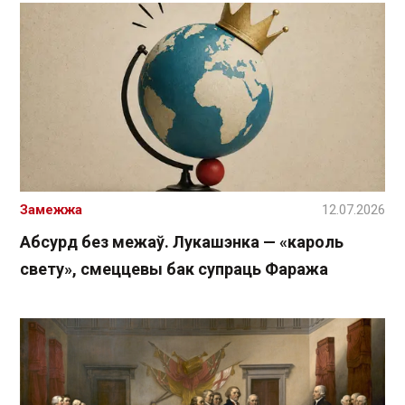
Замежжа
12.07.2026
Абсурд без межаў. Лукашэнка — «кароль
свету», смеццевы бак супраць Фаража