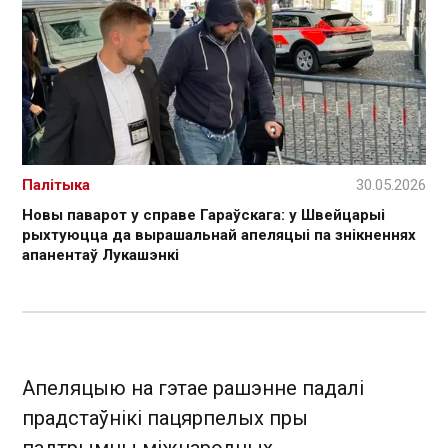
Палітыка
30.05.2026
Новы паварот у справе Гараўскага: у Швейцарыі
рыхтуюцца да вырашальнай апеляцыі па знікненнях
апанентаў Лукашэнкі
Апеляцыю на гэтае рашэнне падалі
прадстаўнікі пацярпелых пры