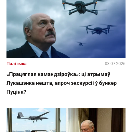
Палітыка
03.07.2026
«Працяглая камандзіроўка»: ці атрымаў
Лукашэнка нешта, апроч экскурсіі ў бункер
Пуціна?