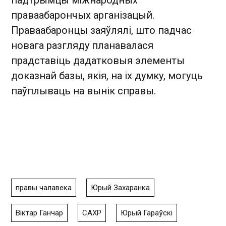
падтрымцы міжнародных
праваабарончых арганізацый.
Праваабаронцы заяўлялі, што падчас
новага разгляду планавалася
прадставіць дадатковыя элементы
доказнай базы, якія, на іх думку, могуць
паўплываць на вынік справы.
правы чалавека
Юрый Захаранка
Віктар Ганчар
САХР
Юрый Гараўскі