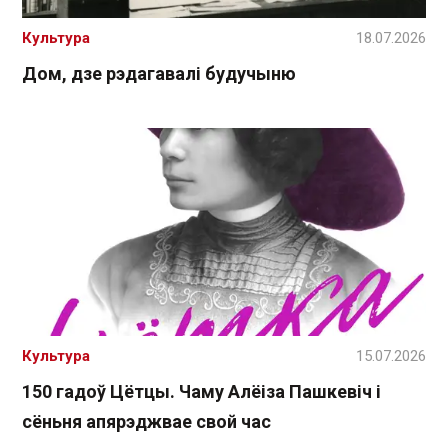
Культура
18.07.2026
Дом, дзе рэдагавалі будучыню
Культура
15.07.2026
150 гадоў Цётцы. Чаму Алёіза Пашкевіч і
сёньня апярэджвае свой час