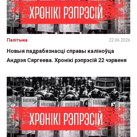
Палітыка
22.06.2026
Новыя падрабязнасці справы каліноўца
Андрэя Сяргеева. Хронікі рэпрэсій 22 чэрвеня