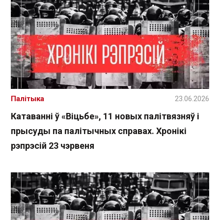
Палітыка
23.06.2026
Катаванні ў «Віцьбе», 11 новых палітвязняў і
прысуды па палітычных справах. Хронікі
рэпрэсій 23 чэрвеня