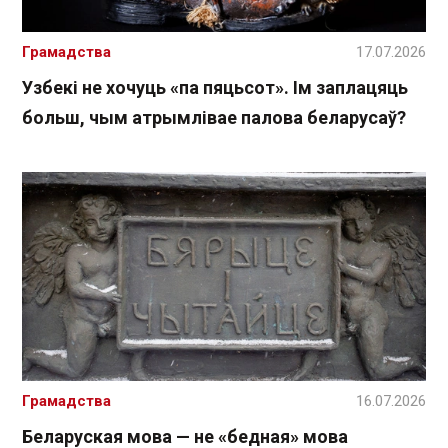
Грамадства
17.07.2026
Узбекі не хочуць «па пяцьсот». Ім заплацяць
больш, чым атрымлівае палова беларусаў?
Грамадства
16.07.2026
Беларуская мова — не «бедная» мова