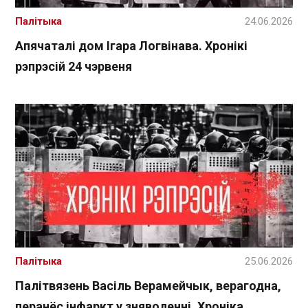
Палітыка
24.06.2026
Апячаталі дом Ігара Логвінава. Хронікі
рэпрэсій 24 чэрвеня
Палітыка
25.06.2026
Палітвязень Васіль Верамейчык, верагодна,
перанёс інфаркт у зняволенні. Хроніка