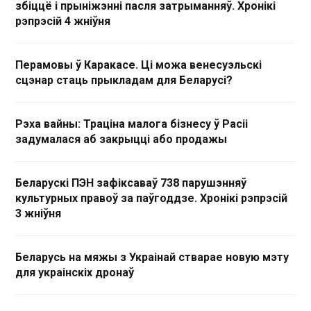
збіццё і прыніжэнні пасля затрыманняў. Хронікі
рэпрэсій 4 жніўня
Перамовы ў Каракасе. Ці можа венесуэльскі
сцэнар стаць прыкладам для Беларусі?
Рэха вайны: Траціна малога бізнесу ў Расіі
задумалася аб закрыцці або продажы
Беларускі ПЭН зафіксаваў 738 парушэнняў
культурных правоў за паўгоддзе. Хронікі рэпрэсій
3 жніўня
Беларусь на мяжы з Украінай стварае новую мэту
для украінскіх дронаў