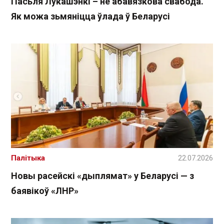
Пасьля Лукашэнкі – не абавязкова свабода.
Як можа зьмяніцца ўлада ў Беларусі
Палітыка
22.07.2026
Новы расейскі «дыплямат» у Беларусі — з
баявікоў «ЛНР»