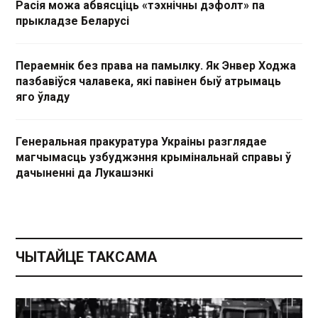
Расія можа абвясціць «тэхнічны дэфолт» па
прыкладзе Беларусі
Пераемнік без права на памылку. Як Энвер Ходжа
пазбавіўся чалавека, які павінен быў атрымаць
яго ўладу
Генеральная пракуратура Украіны разглядае
магчымасць узбуджэння крымінальнай справы ў
дачыненні да Лукашэнкі
ЧЫТАЙЦЕ ТАКСАМА