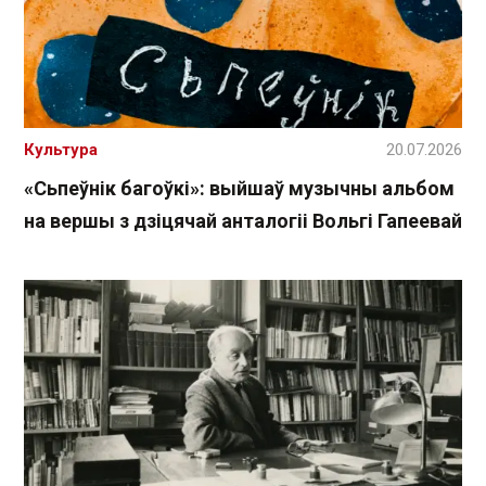
Культура
20.07.2026
«Сьпеўнік багоўкі»: выйшаў музычны альбом
на вершы з дзіцячай анталогіі Вольгі Гапеевай