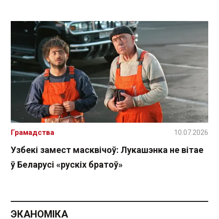
Грамадства
10.07.2026
Узбекі замест масквічоў: Лукашэнка не вітае
ў Беларусі «рускіх братоў»
ЭКАНОМІКА