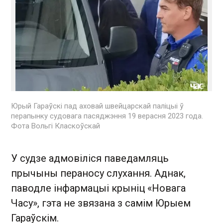
Юрый Гараўскі пад аховай швейцарскай паліцыі ў
перапынку судовага пасяджэння 19 верасня 2023 года.
Фота Вольгі Класкоўскай
У судзе адмовіліся паведамляць
прычыны пераносу слухання. Аднак,
паводле інфармацыі крыніц «Новага
Часу», гэта не звязана з самім Юрыем
Гараўскім.