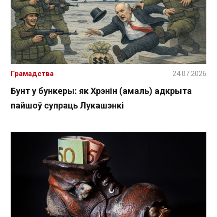
Грамадства
24.07.2026
Бунт у бункеры: як Хрэнін (амаль) адкрыта
пайшоў супраць Лукашэнкі