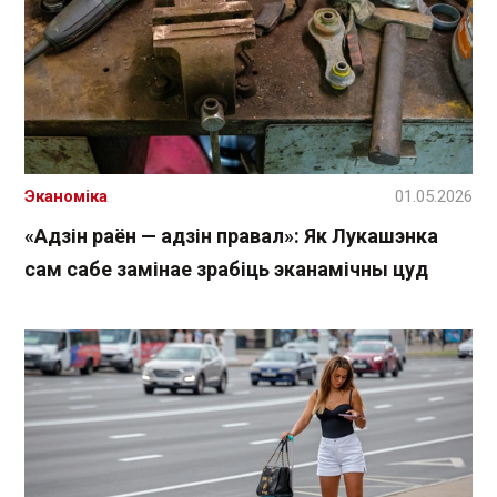
Эканоміка
01.05.2026
«Адзін раён — адзін правал»: Як Лукашэнка
сам сабе замінае зрабіць эканамічны цуд