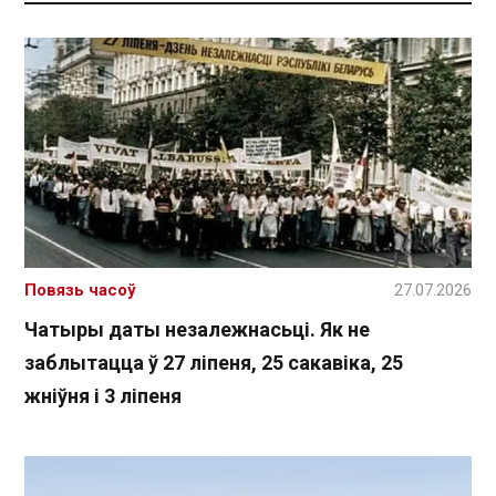
Повязь часоў
27.07.2026
Чатыры даты незалежнасьці. Як не
заблытацца ў 27 ліпеня, 25 сакавіка, 25
жніўня і 3 ліпеня