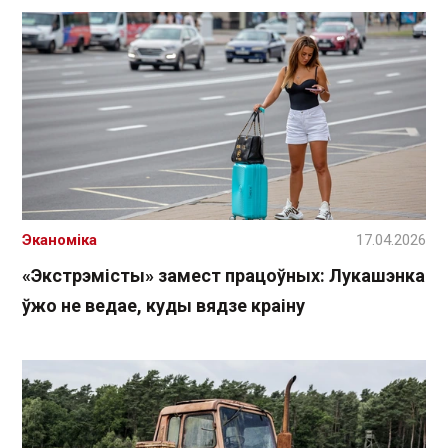
Эканоміка
17.04.2026
«Экстрэмісты» замест працоўных: Лукашэнка
ўжо не ведае, куды вядзе краіну