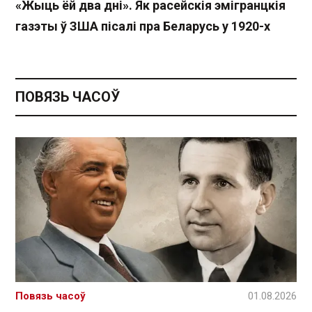
«Жыць ёй два дні». Як расейскія эмігранцкія
газэты ў ЗША пісалі пра Беларусь у 1920-х
ПОВЯЗЬ ЧАСОЎ
Повязь часоў
01.08.2026