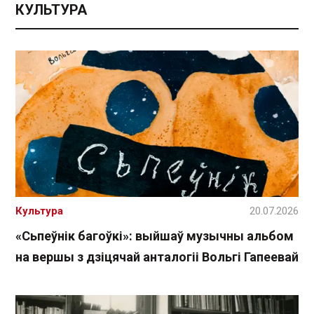
КУЛЬТУРА
Культура
20.07.2026
«Сьпеўнік багоўкі»: выйшаў музычны альбом
на вершы з дзіцячай анталогіі Вольгі Гапеевай