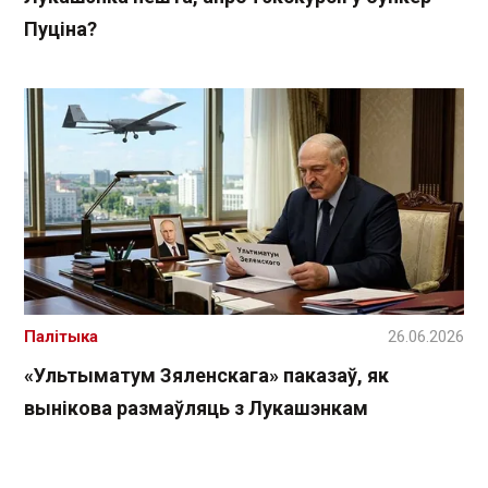
Пуціна?
Палітыка
26.06.2026
«Ультыматум Зяленскага» паказаў, як
вынікова размаўляць з Лукашэнкам