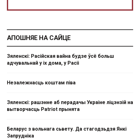
АПОШНЯЕ НА САЙЦЕ
Зяленскі: Расійская вайна будзе ўсё больш
адчувальнай у іх дома, у Расіі
Незалежнасць коштам піва
Зяленскі: рашэнне аб перадачы Украіне ліцэнзій на
вытворчасць Patriot прынята
Беларус з вольнага сьвету. Да стагодзьдзя Янкі
Запрудніка