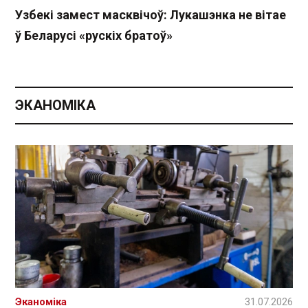
Узбекі замест масквічоў: Лукашэнка не вітае
ў Беларусі «рускіх братоў»
ЭКАНОМІКА
Эканоміка
31.07.2026