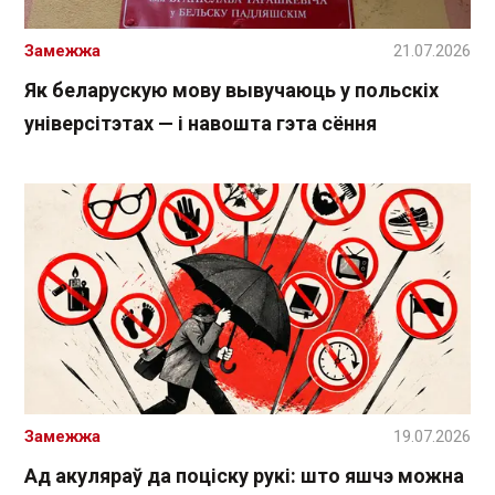
Замежжа
21.07.2026
Як беларускую мову вывучаюць у польскіх
універсітэтах — і навошта гэта сёння
Замежжа
19.07.2026
Ад акуляраў да поціску рукі: што яшчэ можна