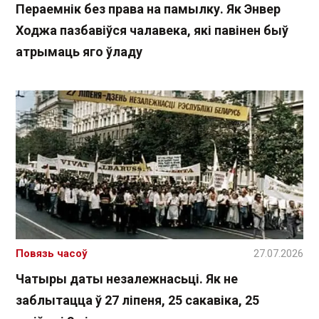
Пераемнік без права на памылку. Як Энвер
Ходжа пазбавіўся чалавека, які павінен быў
атрымаць яго ўладу
Повязь часоў
27.07.2026
Чатыры даты незалежнасьці. Як не
заблытацца ў 27 ліпеня, 25 сакавіка, 25