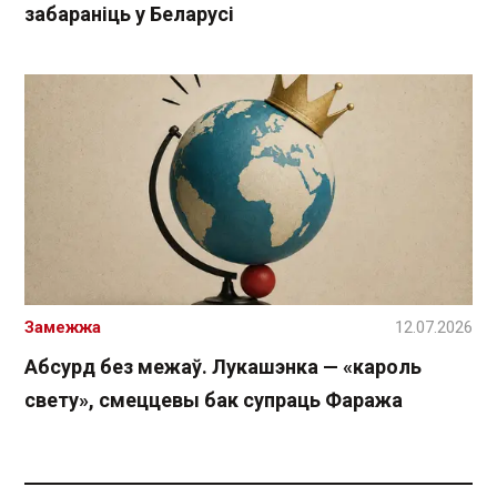
забараніць у Беларусі
Замежжа
12.07.2026
Абсурд без межаў. Лукашэнка — «кароль
свету», смеццевы бак супраць Фаража