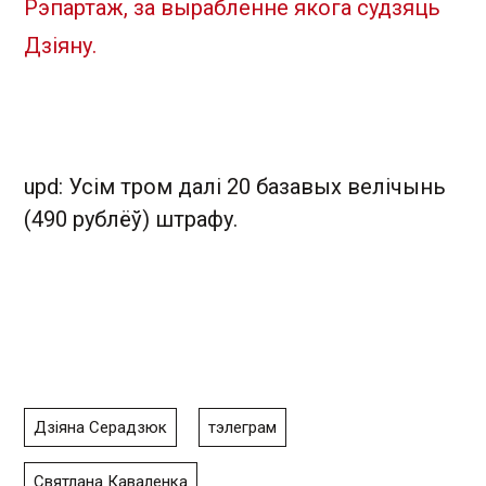
Рэпартаж, за вырабленне якога судзяць
Дзіяну.
upd: Усім тром далі 20 базавых велічынь
(490 рублёў) штрафу.
Дзіяна Серадзюк
тэлеграм
Святлана Каваленка