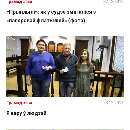
Грамадства
22.12.2018
«Прыплылі»: як у судзе змагаліся з
«папяровай флатыліяй» (фота)
Грамадства
23.12.2018
Я веру ў людзей