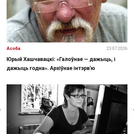
Асоба
23.07.2026
Юрый Хашчавацкі: «Галоўнае — дажыць, і
дажыць годна». Архіўнае інтэрв'ю
Спасылка без VPN