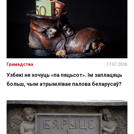
Грамадства
17.07.2026
Узбекі не хочуць «па пяцьсот». Ім заплацяць
больш, чым атрымлівае палова беларусаў?