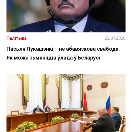
Палітыка
22.07.2026
Пасьля Лукашэнкі – не абавязкова свабода.
Як можа зьмяніцца ўлада ў Беларусі