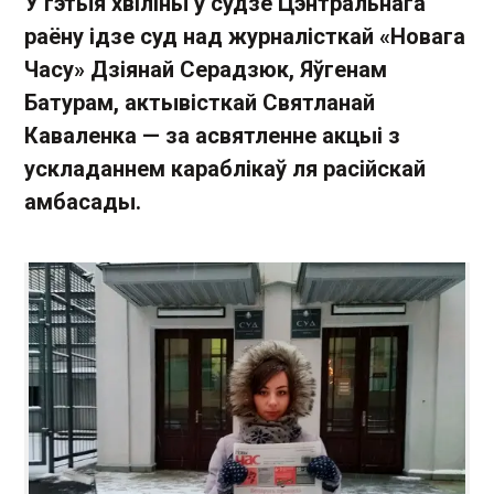
У гэтыя хвіліны ў судзе Цэнтральнага
раёну ідзе суд над журналісткай «Новага
Часу» Дзіянай Серадзюк, Яўгенам
Батурам, актывісткай Святланай
Каваленка — за асвятленне акцыі з
ускладаннем караблікаў ля расійскай
амбасады.