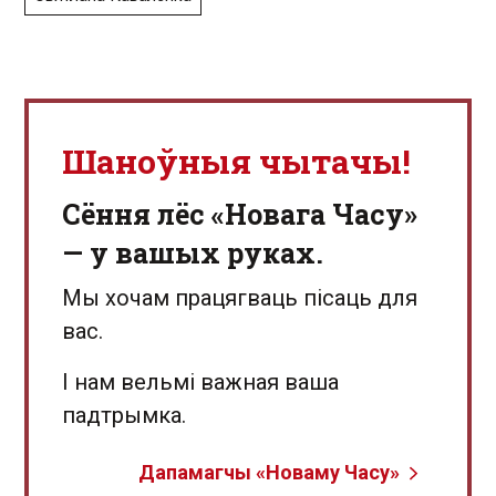
Шаноўныя чытачы!
Сёння лёс «Новага Часу»
— у вашых руках.
Мы хочам працягваць пісаць для
вас.
І нам вельмі важная ваша
падтрымка.
Дапамагчы «Новаму Часу»