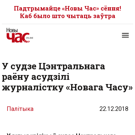
Падтрымайце «Новы Час» сёння!
Каб было што чытаць заўтра
У судзе Цэнтральнага
раёну асудзілі
журналістку «Новага Часу»
Палітыка
22.12.2018