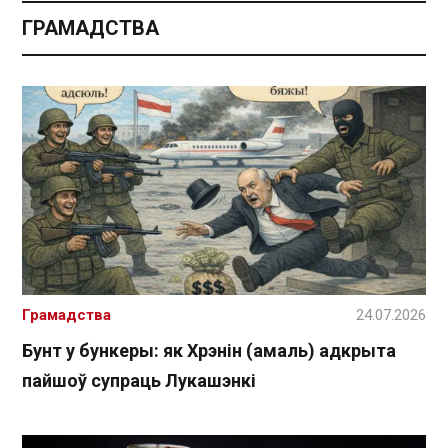
ГРАМАДСТВА
Грамадства
24.07.2026
Бунт у бункеры: як Хрэнін (амаль) адкрыта
пайшоў супраць Лукашэнкі