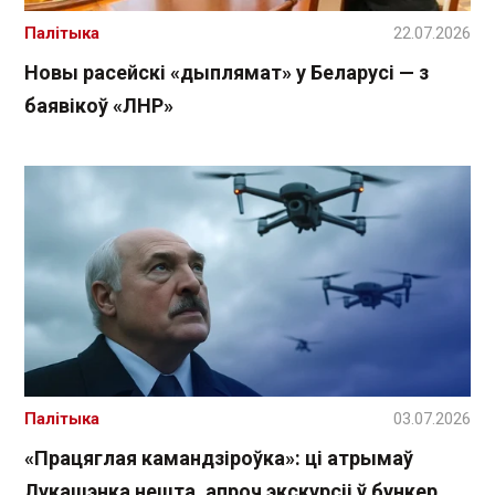
Палітыка
22.07.2026
Новы расейскі «дыплямат» у Беларусі — з
баявікоў «ЛНР»
Палітыка
03.07.2026
«Працяглая камандзіроўка»: ці атрымаў
Лукашэнка нешта, апроч экскурсіі ў бункер