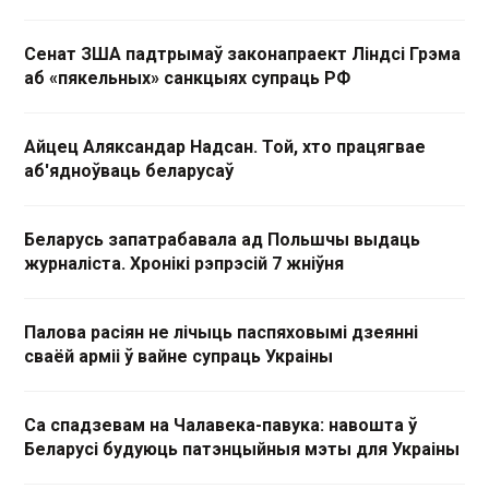
Сенат ЗША падтрымаў законапраект Ліндсі Грэма
аб «пякельных» санкцыях супраць РФ
Айцец Аляксандар Надсан. Той, хто працягвае
аб'ядноўваць беларусаў
Беларусь запатрабавала ад Польшчы выдаць
журналіста. Хронікі рэпрэсій 7 жніўня
Палова расіян не лічыць паспяховымі дзеянні
сваёй арміі ў вайне супраць Украіны
Са спадзевам на Чалавека-павука: навошта ў
Беларусі будуюць патэнцыйныя мэты для Украіны