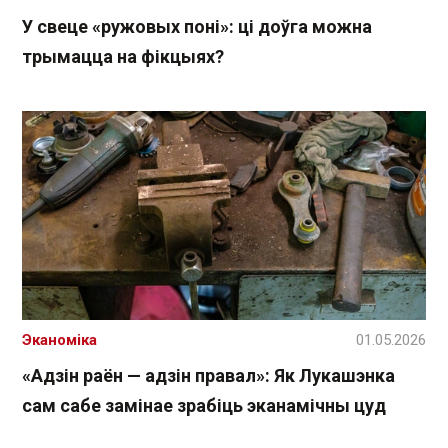
У свеце «ружовых поні»: ці доўга можна
трымацца на фікцыях?
Эканоміка
01.05.2026
«Адзін раён — адзін правал»: Як Лукашэнка
сам сабе замінае зрабіць эканамічны цуд