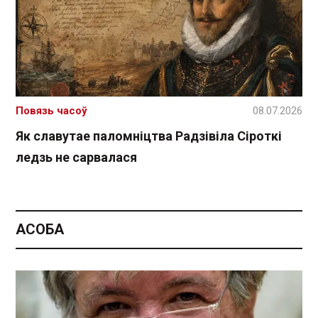
Повязь часоў
08.07.2026
Як славутае паломніцтва Радзівіла Сіроткі
ледзь не сарвалася
АСОБА