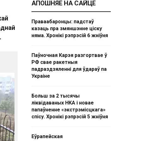
АПОШНЯЕ НА САЙЦЕ
кай
Праваабаронцы: падстаў
однай
казаць пра змяншэнне ціску
няма. Хронікі рэпрэсій 6 жніўня
.
Паўночная Карэя разгортвае ў
РФ свае ракетныя
падраздзяленні для ўдараў па
Украіне
Больш за 2 тысячы
ліквідаваных НКА і новае
папаўненне «экстрэмісцкага»
спісу. Хронікі рэпрэсій 5 жніўня
Еўрапейская