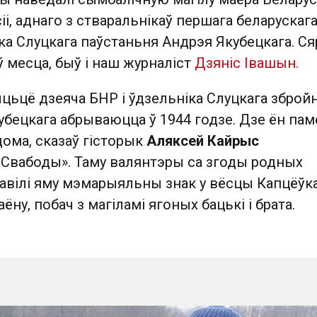
іі, аднаго з стваральнікаў першага беларускаг
іка Слуцкага паўстаньня Андрэя Якубецкага. С
ў месца, быў і наш журналіст
Дзяніс Івашын.
цьцё дзеяча БНР і ўдзельніка Слуцкага зброй
бецкага абрываюцца ў 1944 годзе. Дзе ён памё
ома, сказаў гісторык
Аляксей Кайрыс
«Свабоды». Таму валянтэры са згоды родных
тавілі яму мэмарыяльны знак у вёсцы Капцёўк
ёну, побач з магіламі ягоных бацькі і брата.