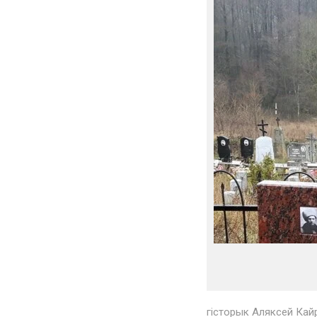
гісторык Аляксей Кай