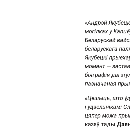
«Андрэй Якубецкі
могілках у Капц
Беларускай вайс
беларускага палк
Якубецкі прыехаў
момант — застав
біяграфія дагэту
пазначаная прык
«Цешыць, што ўд
і ўдзельнікамі 
цяпер можа прый
казаў тады
Дзян