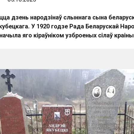
цца дзень народзінаў слыннага сына беларус
кубецкага. У 1920 годзе Рада Беларускай Нар
начыла яго кіраўніком узброеных сілаў краіны