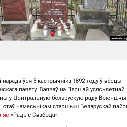
і
нарадзіўся 5 кастрычніка 1892 году ў вёсцы
нскага павету. Ваяваў на Першай усясьветнай.
аны ў Цэнтральную беларускую раду Віленшчы
 стаў намесьнікам старшыні Беларускай вайс
ляе
«Радыё Свабода».