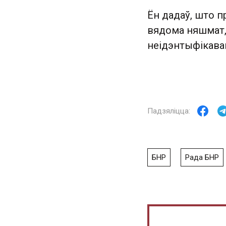
Ён дадаў, што 
вядома няшмат,
неідэнтыфікава
БНР
Рада БНР