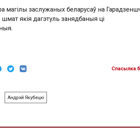
пра магілы заслужаных беларусаў на Гарадзен
 шмат якія дагэтуль занядбаныя ці
ныя.
Спасылка 
Андрэй Якубецкі