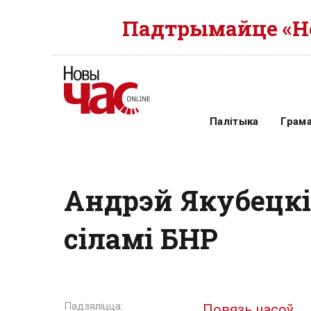
Падтрымайце «Но
Палітыка
Грам
Андрэй Якубецк
сіламі БНР
Повязь часоў