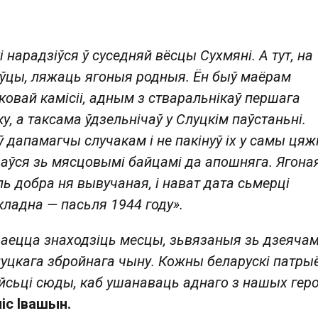
 нарадзіўся ў суседняй вёсцы Сухмяні. А тут, на
ёўцы, ляжаць ягоныя родныя. Ён быў маёрам
ковай камісіі, адным з стваральнікаў першага
у, а таксама ўдзельнічаў у Слуцкім паўстаньні.
 дапамагчы случакам і не пакінуў іх у самы цяж
аўся зь мясцовымі байцамі да апошняга. Ягона
ль добра ня вывучаная, і нават дата сьмерці
ладна — пасьля 1944 году».
аецца знаходзіць месцы, зьвязаныя зь дзеячам
Слуцкага збройнага чыну. Кожны беларускі патры
сьці сюды, каб ушанаваць аднаго з нашых геро
іс Івашын.