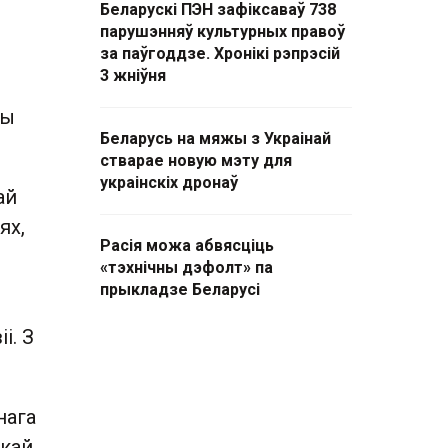
Беларускі ПЭН зафіксаваў 738
парушэнняў культурных правоў
за паўгоддзе. Хронікі рэпрэсій
3 жніўня
зы
Беларусь на мяжы з Украінай
стварае новую мэту для
украінскіх дронаў
ай
ях,
Расія можа абвясціць
«тэхнічны дэфолт» па
прыкладзе Беларусі
і. З
нага
скай