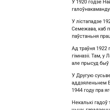
У 1920 годзе Н
галоўнакаманду
У лістападзе 192
Семежава, каб 
паўстаньня прац
Ад траўня 1922 
гімназіі. Там, у
але прысуд быў
У Другую сусьве
аддзяленьнем Бе
1944 году пра я
Некалькі гадоў 
чыну, гарадзен