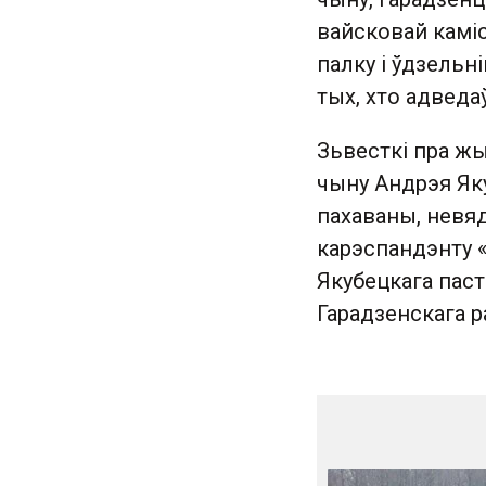
вайсковай каміс
палку і ўдзельн
тых, хто адведа
Зьвесткі пра жы
чыну Андрэя Яку
пахаваны, невяд
карэспандэнту 
Якубецкага пас
Гарадзенскага ра