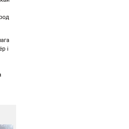
а
ярод
нага
р і
а