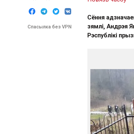
Сёння адзначае
зямлі, Андрэя Я
Спасылка без VPN
Рэспублікі прыз