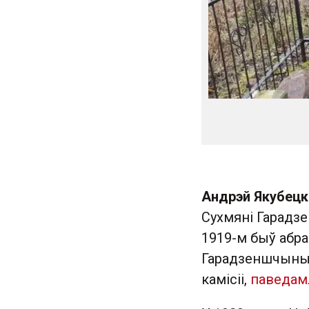
Андрэй Якубецк
Сухмяні Гарадзе
1919-м быў абр
Гарадзеншчыны,
камісіі,
паведам