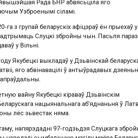
айвышэйшая Рада БНР абвясьціла яго
ючым Узброенымі сіламі.
0-га з групай беларускіх афіцэраў ён прыехаў у
падтрымаць Слуцкі збройны чын. Пасьля пара
аваў у Вільні.
году Якубецкі выкладаў у Дзьвінскай беларуск
 Латвіі, яго абвінавацілі ў антыўрадавых дзеяньн
 апраўдальны.
тную вайну Якубецкі кіраваў Дзьвінскім
ларускага нацыянальнага абʼяднаньня ў Латві
гоны лёс зьвестак няма.
таму, напярэдадні 97-годзьдзя Слуцкага зброй
цы наведалі сымбалічную магілу маёра Белару