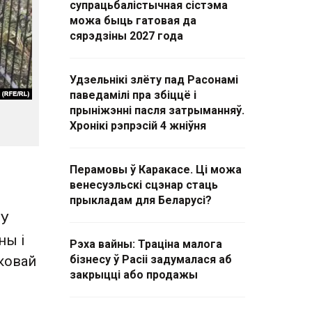
супрацьбалістычная сістэма
можа быць гатовая да
сярэдзіны 2027 года
Удзельнікі злёту пад Расонамі
паведамілі пра збіццё і
прыніжэнні пасля затрыманняў.
Хронікі рэпрэсій 4 жніўня
Перамовы ў Каракасе. Ці можа
венесуэльскі сцэнар стаць
прыкладам для Беларусі?
 У
ны і
Рэха вайны: Траціна малога
ковай
бізнесу ў Расіі задумалася аб
закрыцці або продажы