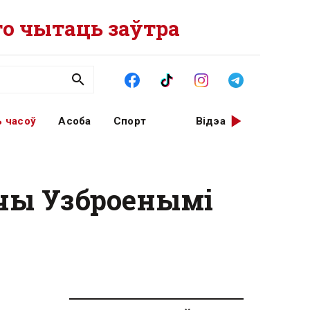
о чытаць заўтра
 часоў
Асоба
Спорт
Відэа
чы Узброенымі