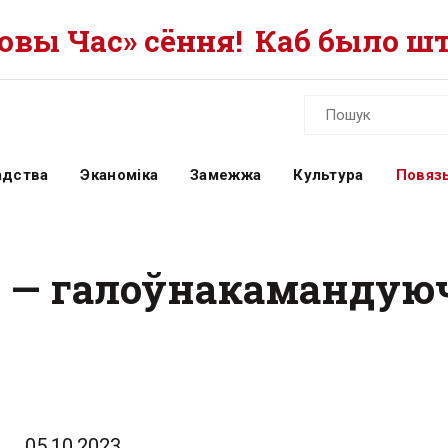
вы Час» сёння!
Каб было шт
адства
Эканоміка
Замежжа
Культура
Повязь
і — галоўнакамандую
05.10.2023