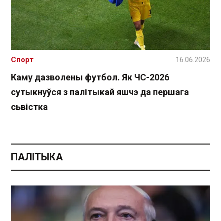
Спорт
16.06.2026
Каму дазволены футбол. Як ЧС-2026
сутыкнуўся з палітыкай яшчэ да першага
сьвістка
ПАЛІТЫКА