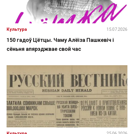
Культура
15.07.2026
150 гадоў Цётцы. Чаму Алёіза Пашкевіч і
сёньня апярэджвае свой час
Культура
25.06.2026