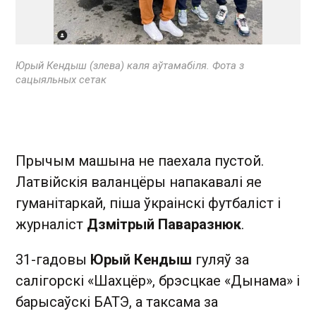
Юрый Кендыш (злева) каля аўтамабіля. Фота з
сацыяльных сетак
Прычым машына не паехала пустой.
Латвійскія валанцёры напакавалі яе
гуманітаркай, піша ўкраінскі футбаліст і
журналіст
Дзмітрый Паваразнюк
.
31-гадовы
Юрый Кендыш
гуляў за
салігорскі «Шахцёр», брэсцкае «Дынама» і
барысаўскі БАТЭ, а таксама за