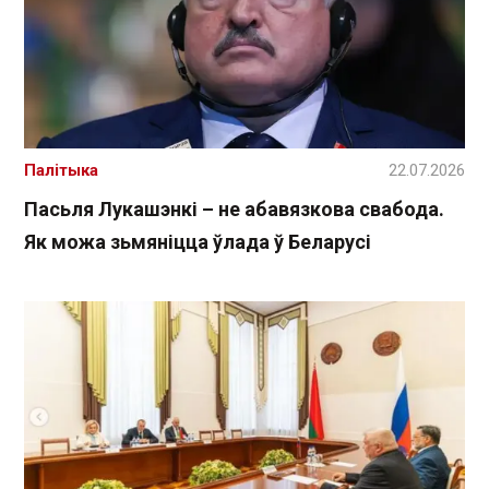
Палітыка
22.07.2026
Пасьля Лукашэнкі – не абавязкова свабода.
Як можа зьмяніцца ўлада ў Беларусі