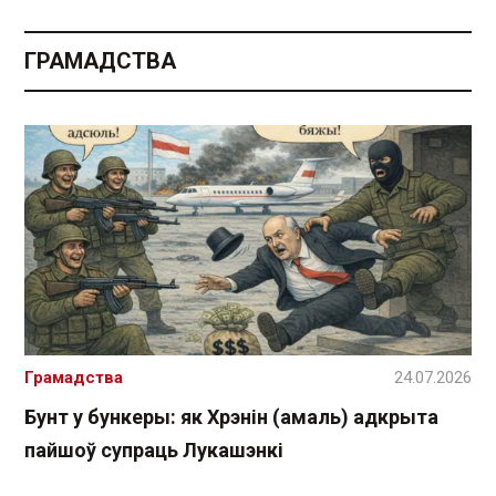
ГРАМАДСТВА
Грамадства
24.07.2026
Бунт у бункеры: як Хрэнін (амаль) адкрыта
пайшоў супраць Лукашэнкі