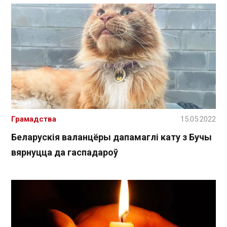
Грамадства
15.05.2022
Беларускія валанцёры дапамаглі кату з Бучы
вярнуцца да гаспадароў