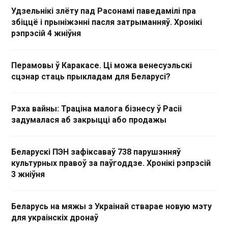
Удзельнікі злёту пад Расонамі паведамілі пра
збіццё і прыніжэнні пасля затрыманняў. Хронікі
рэпрэсій 4 жніўня
Перамовы ў Каракасе. Ці можа венесуэльскі
сцэнар стаць прыкладам для Беларусі?
Рэха вайны: Траціна малога бізнесу ў Расіі
задумалася аб закрыцці або продажы
Беларускі ПЭН зафіксаваў 738 парушэнняў
культурных правоў за паўгоддзе. Хронікі рэпрэсій
3 жніўня
Беларусь на мяжы з Украінай стварае новую мэту
для украінскіх дронаў