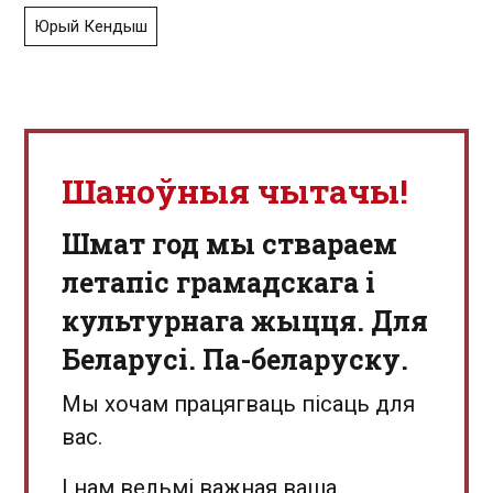
Юрый Кендыш
Шаноўныя чытачы!
Шмат год мы ствараем
летапіс грамадскага і
культурнага жыцця. Для
Беларусі. Па-беларуску.
Мы хочам працягваць пісаць для
вас.
І нам вельмі важная ваша