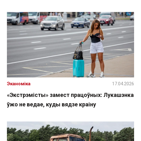
Эканоміка
17.04.2026
«Экстрэмісты» замест працоўных: Лукашэнка
ўжо не ведае, куды вядзе краіну