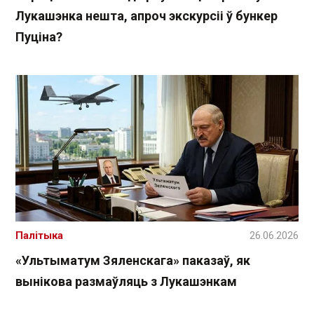
Лукашэнка нешта, апроч экскурсіі ў бункер
Пуціна?
Палітыка
26.06.2026
«Ультыматум Зяленскага» паказаў, як
вынікова размаўляць з Лукашэнкам