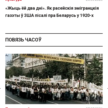
«Жыць ёй два дні». Як расейскія эмігранцкія
газэты ў ЗША пісалі пра Беларусь у 1920-х
ПОВЯЗЬ ЧАСОЎ
Спасылка без VPN