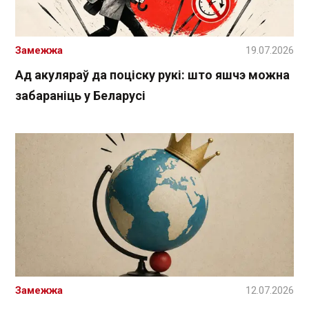
Замежжа
19.07.2026
Ад акуляраў да поціску рукі: што яшчэ можна
забараніць у Беларусі
Замежжа
12.07.2026