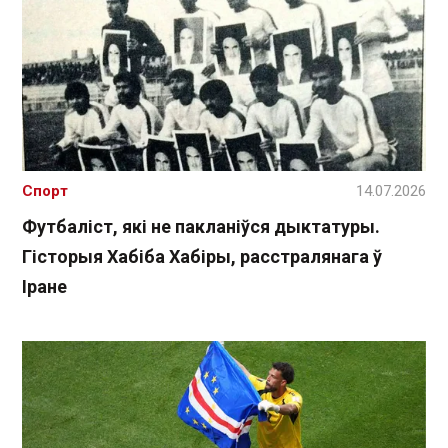
Спорт
14.07.2026
Футбаліст, які не пакланіўся дыктатуры.
Гісторыя Хабіба Хабіры, расстралянага ў
Іране