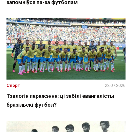
запомніўся па-за футболам
Спорт
22.07.2026
Тэалогія паражэння: ці забілі евангелісты
бразільскі футбол?