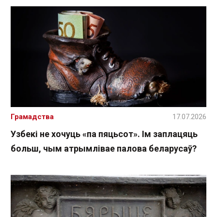
Грамадства
17.07.2026
Узбекі не хочуць «па пяцьсот». Ім заплацяць
больш, чым атрымлівае палова беларусаў?