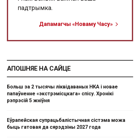
падтрымка.
Дапамагчы «Новаму Часу»
АПОШНЯЕ НА САЙЦЕ
Больш за 2 тысячы ліквідаваных НКА і новае
папаўненне «экстрэмісцкага» спісу. Хронікі
рэпрэсій 5 жніўня
Еўрапейская супрацьбалістычная сістэма можа
быць гатовая да сярэдзіны 2027 года