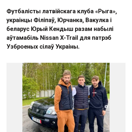
Футбалісты латвійскага клуба «Рыга»,
украінцы Філіпаў, Юрчанка, Вакулка і
беларус Юрый Кендыш разам набылі
аўтамабіль Nissan X-Trail для патрэб
Узброеных сілаў Украіны.