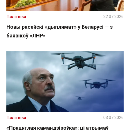
Палітыка
22.07.2026
Новы расейскі «дыплямат» у Беларусі — з
баявікоў «ЛНР»
Палітыка
03.07.2026
«Працяглая камандзіроўка»: ці атрымаў