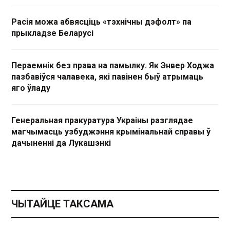
Расія можа абвясціць «тэхнічны дэфолт» па
прыкладзе Беларусі
Пераемнік без права на памылку. Як Энвер Ходжа
пазбавіўся чалавека, які павінен быў атрымаць
яго ўладу
Генеральная пракуратура Украіны разглядае
магчымасць узбуджэння крымінальнай справы ў
дачыненні да Лукашэнкі
ЧЫТАЙЦЕ ТАКСАМА