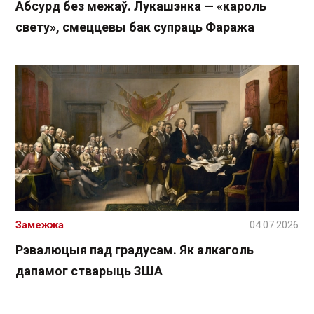
Абсурд без межаў. Лукашэнка — «кароль
свету», смеццевы бак супраць Фаража
Замежжа
04.07.2026
Рэвалюцыя пад градусам. Як алкаголь
дапамог стварыць ЗША