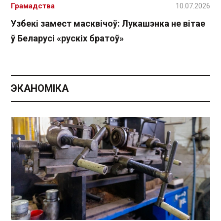
Грамадства
10.07.2026
Узбекі замест масквічоў: Лукашэнка не вітае
ў Беларусі «рускіх братоў»
ЭКАНОМІКА