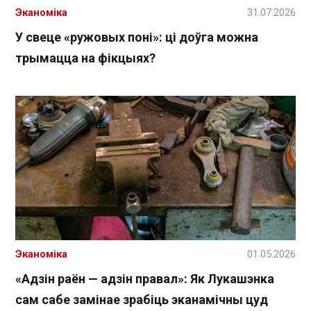
Эканоміка
31.07.2026
У свеце «ружовых поні»: ці доўга можна
трымацца на фікцыях?
Эканоміка
01.05.2026
«Адзін раён — адзін правал»: Як Лукашэнка
сам сабе замінае зрабіць эканамічны цуд