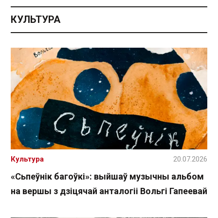
КУЛЬТУРА
Культура
20.07.2026
«Сьпеўнік багоўкі»: выйшаў музычны альбом
на вершы з дзіцячай анталогіі Вольгі Гапеевай