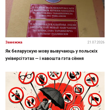
Замежжа
21.07.2026
Як беларускую мову вывучаюць у польскіх
універсітэтах — і навошта гэта сёння