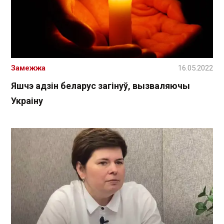
Замежжа
16.05.2022
Яшчэ адзін беларус загінуў, вызваляючы
Украіну