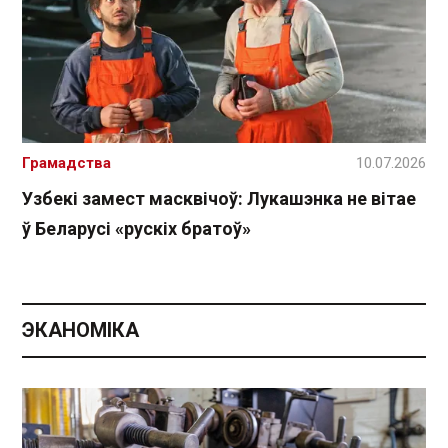
Грамадства
10.07.2026
Узбекі замест масквічоў: Лукашэнка не вітае
ў Беларусі «рускіх братоў»
ЭКАНОМІКА