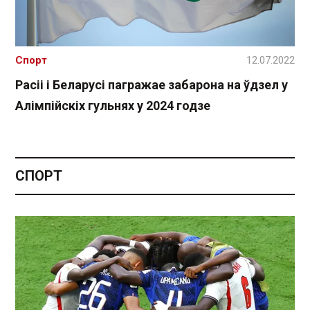
Спорт
12.07.2022
Расіі і Беларусі пагражае забарона на ўдзел у
Алімпійскіх гульнях у 2024 годзе
СПОРТ