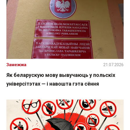
Замежжа
21.07.2026
Як беларускую мову вывучаюць у польскіх
універсітэтах — і навошта гэта сёння