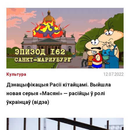
Культура
12.07.2022
Дэнацыфікацыя Расіі кітайцамі. Выйшла
новая серыя «Масяні» — расійцы ў ролі
ўкраінцаў (відэа)