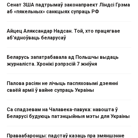
Сенат ЗША падтрымаў законапраект Ліндсі Грэма
аб «пякельных» санкцыях супраць РФ
Айцец Аляксандар Надсан. Той, хто працягвае
аб'ядноўваць беларусаў
Беларусь запатрабавала ад Польшчы выдаць
журналіста. Хронікі рэпрэсій 7 жніўня
Палова расіян не лічыць паспяховымі дзеянні
сваёй арміі ў вайне супраць Украіны
Са спадзевам на Чалавека-павука: навошта ў
Беларусі будуюць патэнцыйныя мэты для Украіны
Праваабаронцы: падстаў казаць пра змяншэнне