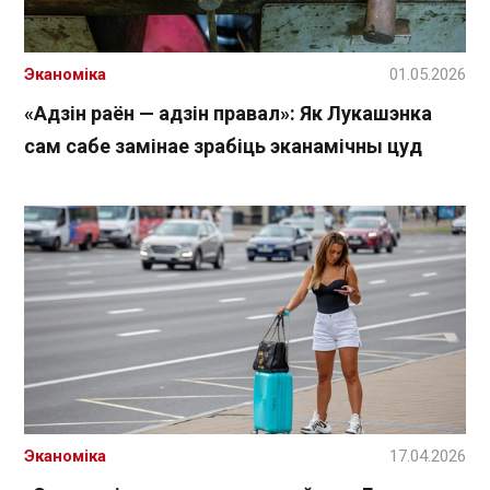
Эканоміка
01.05.2026
«Адзін раён — адзін правал»: Як Лукашэнка
сам сабе замінае зрабіць эканамічны цуд
Эканоміка
17.04.2026