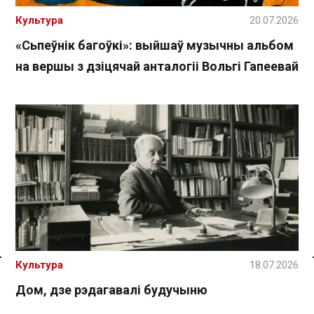
Культура
20.07.2026
«Сьпеўнік багоўкі»: выйшаў музычны альбом
на вершы з дзіцячай анталогіі Вольгі Гапеевай
Культура
18.07.2026
Спасылка без VPN
Дом, дзе рэдагавалі будучыню