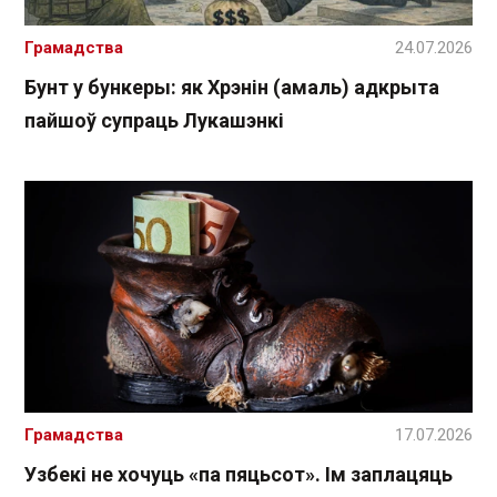
Грамадства
24.07.2026
Бунт у бункеры: як Хрэнін (амаль) адкрыта
пайшоў супраць Лукашэнкі
Грамадства
17.07.2026
Узбекі не хочуць «па пяцьсот». Ім заплацяць