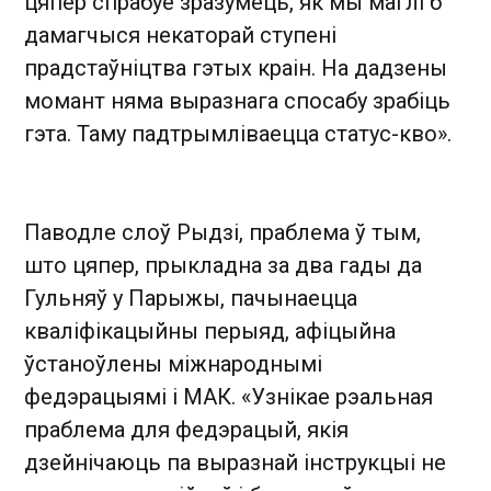
цяпер спрабуе зразумець, як мы маглі б
дамагчыся некаторай ступені
прадстаўніцтва гэтых краін. На дадзены
момант няма выразнага спосабу зрабіць
гэта. Таму падтрымліваецца статус-кво».
Паводле слоў Рыдзі, праблема ў тым,
што цяпер, прыкладна за два гады да
Гульняў у Парыжы, пачынаецца
кваліфікацыйны перыяд, афіцыйна
ўстаноўлены міжнароднымі
федэрацыямі і МАК. «Узнікае рэальная
праблема для федэрацый, якія
дзейнічаюць па выразнай інструкцыі не