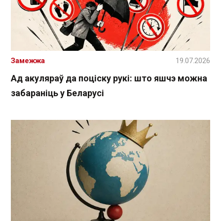
Замежжа
19.07.2026
Ад акуляраў да поціску рукі: што яшчэ можна
забараніць у Беларусі