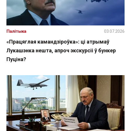
Палітыка
03.07.2026
«Працяглая камандзіроўка»: ці атрымаў
Лукашэнка нешта, апроч экскурсіі ў бункер
Пуціна?