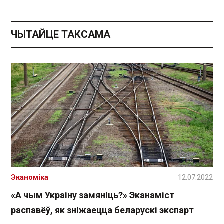
ЧЫТАЙЦЕ ТАКСАМА
Эканоміка
12.07.2022
«А чым Украіну замяніць?» Эканаміст
распавёў, як зніжаецца беларускі экспарт