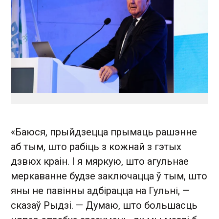
«Баюся, прыйдзецца прымаць рашэнне
аб тым, што рабіць з кожнай з гэтых
дзвюх краін. І я мяркую, што агульнае
меркаванне будзе заключацца ў тым, што
яны не павінны адбірацца на Гульні, —
сказаў Рыдзі. — Думаю, што большасць