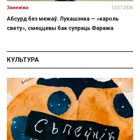
Замежжа
12.07.2026
Абсурд без межаў. Лукашэнка — «кароль
свету», смеццевы бак супраць Фаража
КУЛЬТУРА