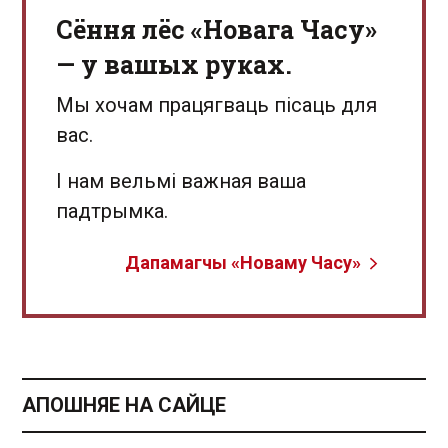
Сёння лёс «Новага Часу»
— у вашых руках.
Мы хочам працягваць пісаць для
вас.
І нам вельмі важная ваша
падтрымка.
Дапамагчы «Новаму Часу»
АПОШНЯЕ НА САЙЦЕ