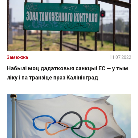
Замежжа
11.07.2022
Набылі моц дадатковыя санкцыі ЕС — у тым
ліку і па транзіце праз Калінінград