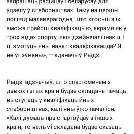
запрашаць расійцаў і беларусаў для
ўдзелу ў спаборніцтвах. Таму на першы
погляд малаверагодна, што хтосьці з іх
зможа прайсці кваліфікацыю, акрамя як у
трох відах спорту, якія дзейнічалі інакш. І
ці змогуць яны нават кваліфікавацца? Я
не ўпэўнены», — адзначыў Рыдзі.
Рыдзі адзначыў, што спартсменам з
дзвюх гэтых краін будзе складана пачаць
выступаць у кваліфікацыйных
спаборніцтвах, калі яны ўжо пачаліся.
«Калі думаць пра спартоўцаў з іншых
краін, то вельмі складана будзе сказаць