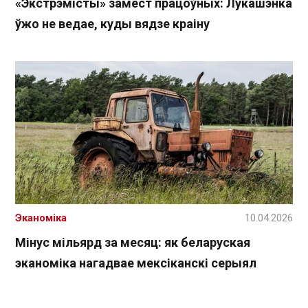
«Экстрэмісты» замест працоўных: Лукашэнка
ўжо не ведае, куды вядзе краіну
Эканоміка
10.04.2026
Мінус мільярд за месяц: як беларуская
эканоміка нагадвае мексіканскі серыял