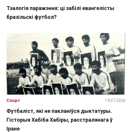
Тэалогія паражэння: ці забілі евангелісты
бразільскі футбол?
Спорт
14.07.2026
Футбаліст, які не пакланіўся дыктатуры.
Гісторыя Хабіба Хабіры, расстралянага ў
Іране