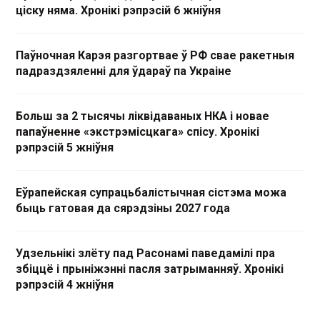
ціску няма. Хронікі рэпрэсій 6 жніўня
Паўночная Карэя разгортвае ў РФ свае ракетныя
падраздзяленні для ўдараў па Украіне
Больш за 2 тысячы ліквідаваных НКА і новае
папаўненне «экстрэмісцкага» спісу. Хронікі
рэпрэсій 5 жніўня
Еўрапейская супрацьбалістычная сістэма можа
быць гатовая да сярэдзіны 2027 года
Удзельнікі злёту пад Расонамі паведамілі пра
збіццё і прыніжэнні пасля затрыманняў. Хронікі
рэпрэсій 4 жніўня