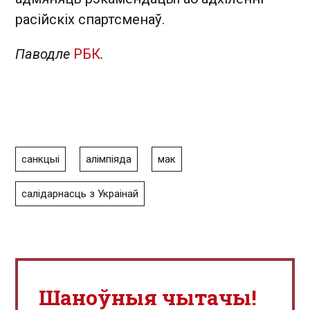
расійскіх спартсменаў.
Паводле
РБК
.
санкцыі
алімпіяда
мак
салідарнасць з Украінай
Шаноўныя чытачы!