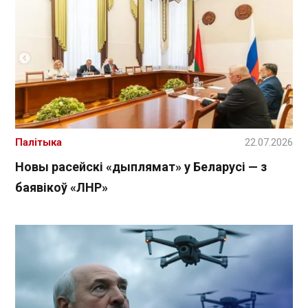
Палітыка
22.07.2026
Новы расейскі «дыплямат» у Беларусі — з
баявікоў «ЛНР»