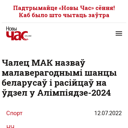
Падтрымайце «Новы Час» сёння!
Каб было што чытаць заўтра
Чалец МАК назваў
малаверагоднымі шанцы
беларусаў і расійцаў на
ўдзел у Алімпіядзе-2024
Спорт
12.07.2022
НЧ