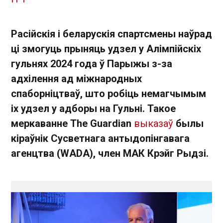
Расійскія і беларускія спартсмены наўрад
ці змогуць прыняць удзел у Алімпійскіх
гульнях 2024 года ў Парыжы з-за
адхілення ад міжнародных
спаборніцтваў, што робіць немагчымым
іх удзел у адборы на Гульні. Такое
меркаванне The Guardian
выказаў
былы
кіраўнік Сусветнага антыдопінгавага
агенцтва (WADA), член МАК Крэйг Рыдзі.