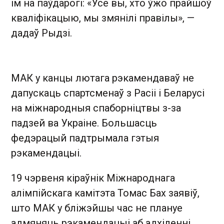
ім на паўдарогі: «Усе вы, хто ўжо прайшоў
кваліфікацыю, мы змянілі правілы», —
дадаў Рыдзі.
МАК у канцы лютага рэкамендаваў не
дапускаць спартсменаў з Расіі і Беларусі
на міжнародныя спаборніцтвы з-за
падзей ва Украіне. Большасць
федэрацый падтрымала гэтыя
рэкамендацыі.
19 чэрвеня кіраўнік Міжнароднага
алімпійскага камітэта Томас Бах заявіў,
што МАК у бліжэйшы час не плануе
адмяняць рэкамендацыі аб адхіленні