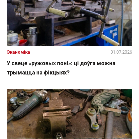
Эканоміка
31.07.2026
У свеце «ружовых поні»: ці доўга можна
трымацца на фікцыях?