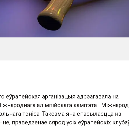
о еўрапейская арганізацыя адрэагавала на
іжнароднага алімпійскага камітэта і Міжнаро
льнага тэніса. Таксама яна спасылаецца на
не, праведзенае сярод усіх еўрапейскіх клубаў