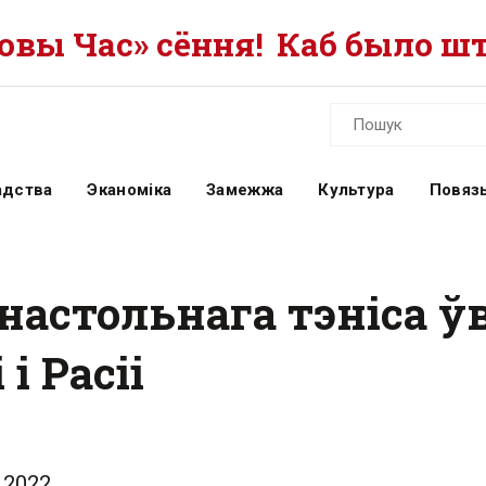
вы Час» сёння!
Каб было шт
адства
Эканоміка
Замежжа
Культура
Повязь
настольнага тэніса ў
і Расіі
.2022