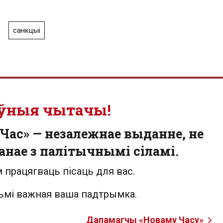
санкцыі
ўныя чытачы!
Час» — незалежнае выданне, не
анае з палітычнымі сіламі.
 працягваць пісаць для вас.
льмі важная ваша падтрымка.
Дапамагчы «Новаму Часу»