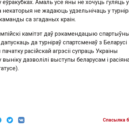
 еўракубках. Амаль усе яны не хочуць гуляць у
, а некаторыя не жадаюць удзельнічаць у турнір
 каманды са згаданых краін.
мпійскі камітэт даў рэкамендацыю спартыўн
апускаць да турніраў спартсменаў з Беларусі і
 пачатку расійскай агрэсіі супраць Украіны
 у выніку дазволілі выступы беларусам і расіян
атусе).
Спасылка 