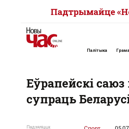
Падтрымайце «Но
Палітыка
Грам
Еўрапейскі саюз 
супраць Беларусі 
Спорт
05.07