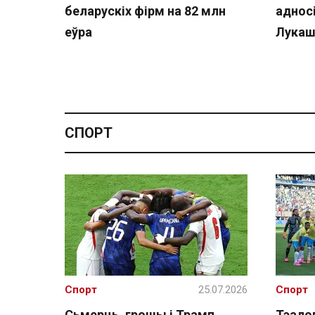
беларускіх фірм на 82 млн
аднос
еўра
Лукаш
СПОРТ
Спорт
25.07.2026
Спорт
Сьмерць, грошы і Трамп.
Тэалог