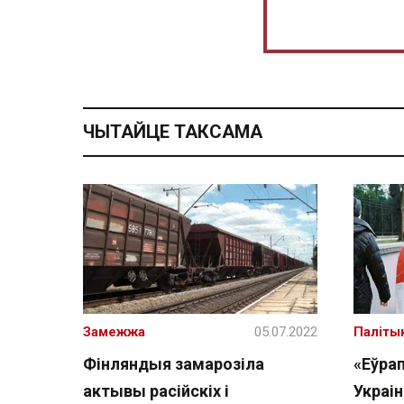
ЧЫТАЙЦЕ ТАКСАМА
Замежжа
05.07.2022
Паліты
Фінляндыя замарозіла
«Еўра
актывы расійскіх і
Украін