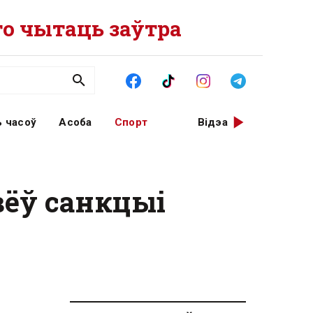
о чытаць заўтра
 часоў
Асоба
Спорт
Відэа
вёў санкцыі