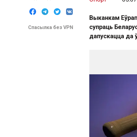
Выканкам Еўрап
супраць Беларус
Спасылка без VPN
дапускацца да ў