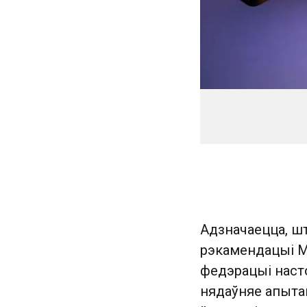
Адзначаецца, шт
рэкамендацыі М
федэрацыі насто
нядаўняе апытан