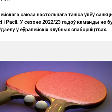
ейскага саюза настольнага тэніса ўвёў санкц
і і Расіі. У сезоне 2022/23 гадоў каманды не б
дзелу ў еўрапейскіх клубных спаборніцтвах.