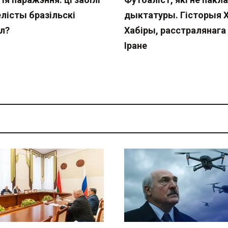
лісты бразільскі
дыктатуры. Гісторыя 
л?
Хабіры, расстралянага 
Іране