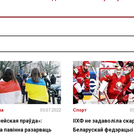
ка
05.07.2022
Спорт
05
пейская праўда»:
ІІХФ не задаволіла ска
а павінна разарваць
Беларускай федэрацыі