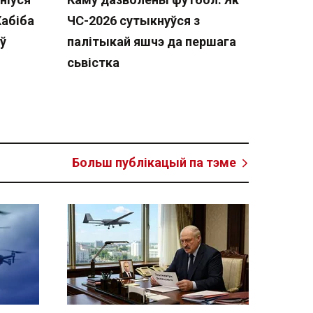
Хабіба
ЧС-2026 сутыкнуўся з
ў
палітыкай яшчэ да першага
сьвістка
Больш публікацый па тэме