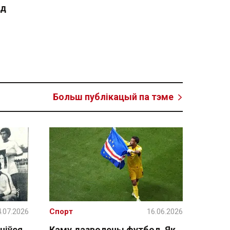
ад
Больш публікацый па тэме
.07.2026
Спорт
16.06.2026
ніўся
Каму дазволены футбол. Як