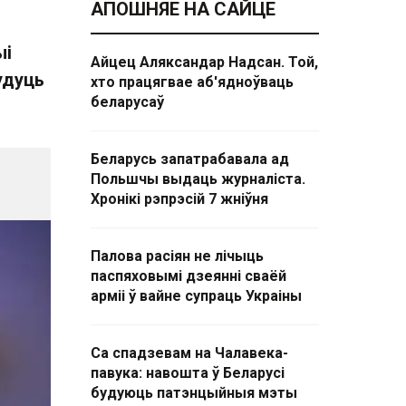
АПОШНЯЕ НА САЙЦЕ
ыі
Айцец Аляксандар Надсан. Той,
удуць
хто працягвае аб'ядноўваць
беларусаў
Беларусь запатрабавала ад
Польшчы выдаць журналіста.
Хронікі рэпрэсій 7 жніўня
Палова расіян не лічыць
паспяховымі дзеянні сваёй
арміі ў вайне супраць Украіны
Са спадзевам на Чалавека-
павука: навошта ў Беларусі
будуюць патэнцыйныя мэты