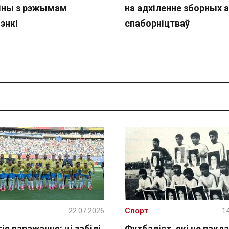
іны з рэжымам
на адхіленне зборных 
энкі
спаборніцтваў
22.07.2026
Спорт
14
ія паражэння: ці забілі
Футбаліст, які не пакла