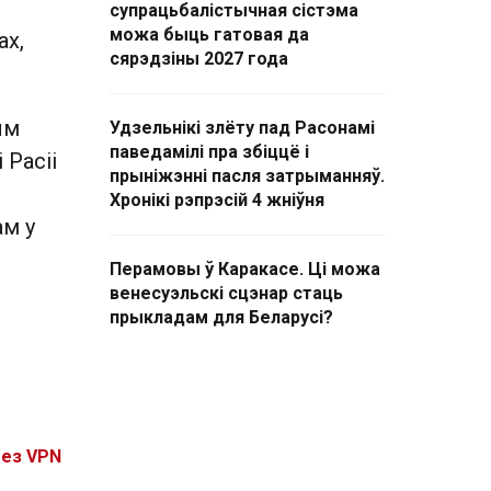
супрацьбалістычная сістэма
можа быць гатовая да
ах,
сярэдзіны 2027 года
ым
Удзельнікі злёту пад Расонамі
паведамілі пра збіццё і
 Расіі
прыніжэнні пасля затрыманняў.
Хронікі рэпрэсій 4 жніўня
ам у
Перамовы ў Каракасе. Ці можа
венесуэльскі сцэнар стаць
прыкладам для Беларусі?
без VPN