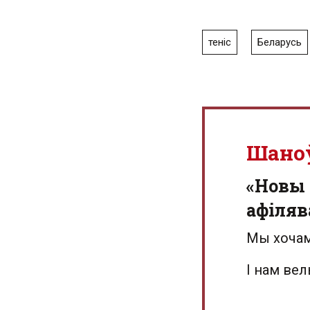
теніс
Беларусь
Шано
«Новы 
афіляв
Мы хочам
І нам ве