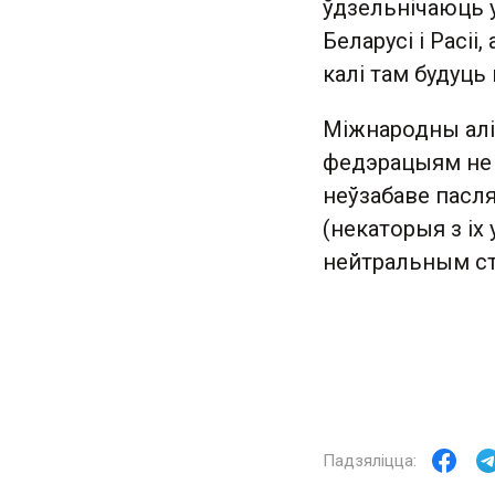
ўдзельнічаюць у
Беларусі і Расіі
калі там будуць
Міжнародны алі
федэрацыям не д
неўзабаве пасля
(некаторыя з іх
нейтральным ст