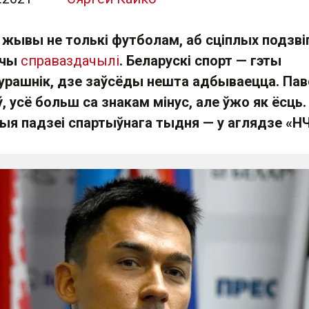
 жывы не толькі футболам, аб сціплых подзві
ечы
справаздачылі
. Беларускі спорт — гэты
урашнік, дзе заўсёды нешта адбываецца. Па
, усё больш са знакам мінус, але ўжо як ёсць.
я падзеі спартыўнага тыдня — у аглядзе «НЧ