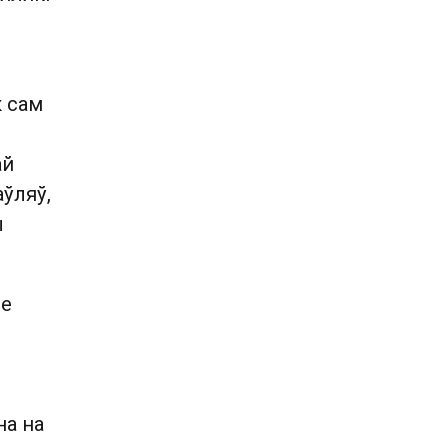
к сам
ай
ўляў,
ы
зе
на на