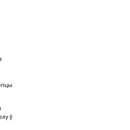
з
лопцы
р
елу ў