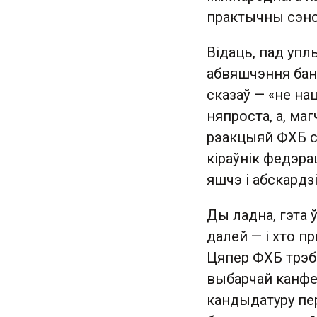
практычны сэнс
Відаць, пад упл
абвяшчэння бан
сказаў — «не на
няпроста, а, ма
рэакцыяй ФХБ с
кіраўнік федэра
яшчэ і абскардз
Ды ладна, гэта 
далей — і хто п
Цяпер ФХБ трэб
выбарчай канфе
кандыдатуру пер