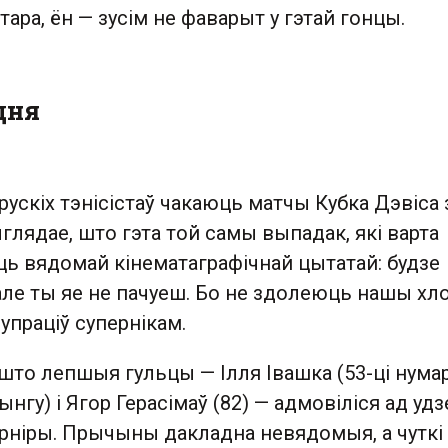
тара, ён — зусім не фаварыт у гэтай гонцы.
дня
рускіх тэнісістаў чакаюць матчы Кубка Дэвіса 
выглядае, што гэта той самы выпадак, які варта
ць вядомай кінематаграфічнай цытатай: будзе
 але ты яе не пачуеш. Бо не здолеюць нашы х
упраціў супернікам.
што лепшыя гульцы — Ілля Івашка (53-ці нума
нгу) і Ягор Герасімаў (82) — адмовіліся ад удз
ніры. Прычыны дакладна невядомыя, а чуткі