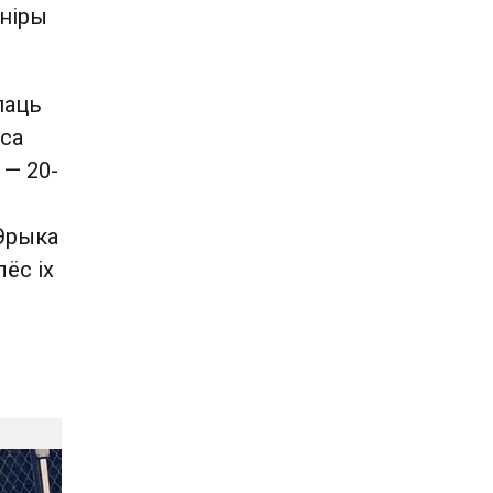
рніры
паць
іса
 — 20-
 Эрыка
ёс іх