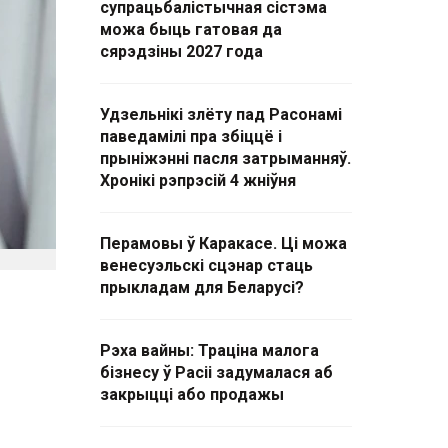
супрацьбалістычная сістэма
можа быць гатовая да
сярэдзіны 2027 года
Удзельнікі злёту пад Расонамі
паведамілі пра збіццё і
прыніжэнні пасля затрыманняў.
Хронікі рэпрэсій 4 жніўня
Перамовы ў Каракасе. Ці можа
венесуэльскі сцэнар стаць
прыкладам для Беларусі?
Рэха вайны: Траціна малога
бізнесу ў Расіі задумалася аб
закрыцці або продажы