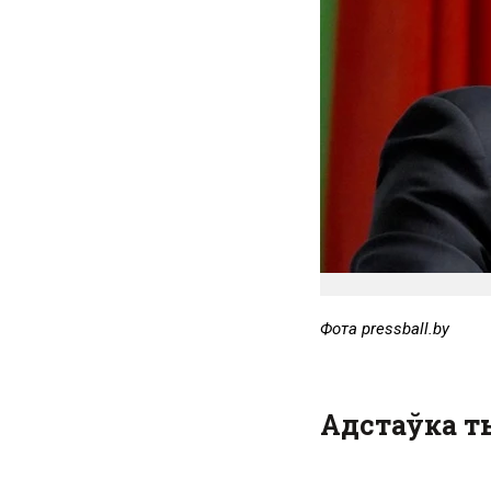
Фота pressball.by
Адстаўка 