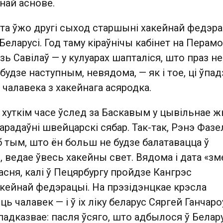
най аснове.
та ўжо другі сыход старшыні хакейнай федэра
еларусі. Год таму кіраўнічы кабінет на Перам
дзь Савілаў — у кулуарах шапталіся, што праз н
будзе наступным, невядома, — як і тое, ці ўпад
 чалавека з хакейнага асяродка.
У хуткім часе ўслед за Баскавым у цывільнае 
арадаўні швейцарскі сябар. Так-так, Рэнэ Фазе
Аб тым, што ён больш не будзе балатавацца ў
, ведае ўвесь хакейны свет. Вядома і дата «з
асня, калі ў Пецярбургу пройдзе Кангрэс
кейнай федэрацыі. На прэзідэнцкае крэсла
ь чалавек — і ў іх ліку беларус Сяргей Ганчаро
адказвае: пасля ўсяго, што адбылося ў Белару