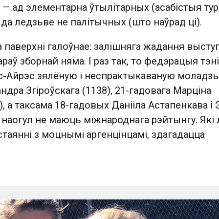
 — ад элементарна ўтылітарных (асабістыя ту
а ледзьве не палітычных (што наўрад ці).
 на паверхні галоўнае: залішняга жадання высту
дараў зборнай няма. І раз так, то федэрацыя тэн
ас-Айрэс зялёную і неспрактыкаваную моладзь
ндра Згіроўскага (1138), 21-гадовага Марціна
, а таксама 18-гадовых Данііла Астапенкава і
 наогул не маюць міжнароднага рэйтынгу. Які л
стаянні з моцнымі аргенцінцамі, здагадацца