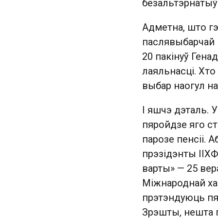
безальтэрнатыў
Адметна, што гэ
паслявыбарчай Б
20 пакінуў Гена
лаяльнасці. Хто 
выбар наогул на
І яшчэ дэталь. 
пяройдзе яго ст
парозе пенсіі. 
прэзідэнты ІІХФ
варты» — 25 вер
Міжнароднай ха
прэтэндуюць пяц
Зрэшты, нешта п