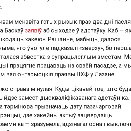
.
ывам менавіта гэтых рызык праз два дні пасля
а Баскаў
заявіў
аб сыходзе ў адстаўку. Каб — я
шкодзіць хакею». Рашэнне, мабыць, далося
гчыма, яго ўвогуле падказалі «зверху», бо перш
талася абвестка з супрацьлеглым зместам. Ма
цыі працягне працаваць на сваёй пасадзе, а м
ім валюнтарысцкія праявы ІІХФ у Лазане.
ўжо справа мінулая. Куды цікавей тое, што буд
рыйдзе замест дыскваліфікаванага адстаўніка.
а тэрмінова прызначаць дату пазачарговай
рэнцыі, дзе хакейны актыў зацвердзіць
аемніка — зразумела, адзінагалосна і выключ