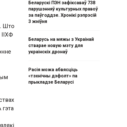
Беларускі ПЭН зафіксаваў 738
парушэнняў культурных правоў
за паўгоддзе. Хронікі рэпрэсій
3 жніўня
у. Што
 ІІХФ
Беларусь на мяжы з Украінай
стварае новую мэту для
энне
украінскіх дронаў
Расія можа абвясціць
«тэхнічны дэфолт» па
вым
прыкладзе Беларусі
ствах
А гэта
сялякі