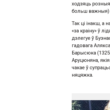
ходзяць розныя
больш важныя) д
Так ці інакш, а
«за краіну» ў лі
дэлегуе ў Буэн
гадовага Алякса
Барысюка (1325)
Аруцюняна, якія
чакае ў супраць
няцяжка.