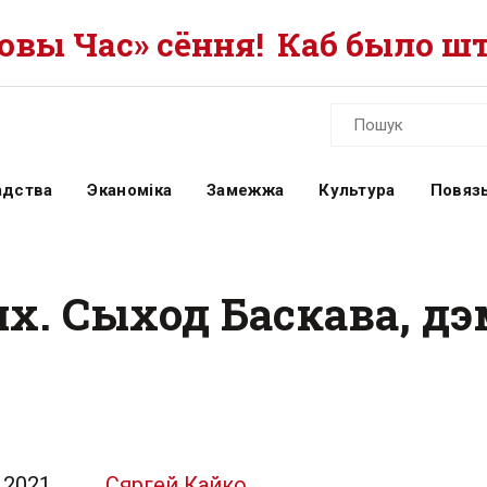
вы Час» сёння!
Каб было шт
адства
Эканоміка
Замежжа
Культура
Повязь
х. Сыход Баскава, дэ
.2021
Сяргей Кайко