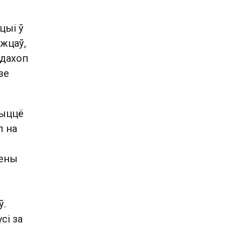
цыі ў
ожцаў,
едахоп
зе
жыццё
л на
мены
ў.
сі за