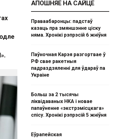
АПОШНЯЕ НА САЙЦЕ
гах
Праваабаронцы: падстаў
казаць пра змяншэнне ціску
няма. Хронікі рэпрэсій 6 жніўня
водле
».
Паўночная Карэя разгортвае ў
РФ свае ракетныя
падраздзяленні для ўдараў па
Украіне
Больш за 2 тысячы
ліквідаваных НКА і новае
папаўненне «экстрэмісцкага»
спісу. Хронікі рэпрэсій 5 жніўня
Еўрапейская