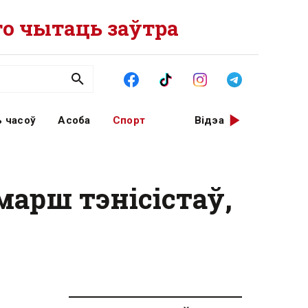
о чытаць заўтра
 часоў
Асоба
Спорт
Відэа
марш тэнісістаў,