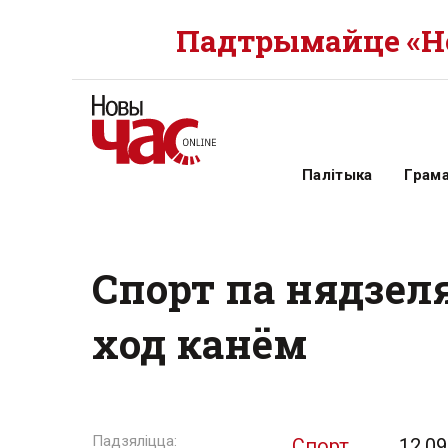
Падтрымайце «Но
Палітыка
Грам
Спорт па нядзеля
ход канём
Спорт
12.09