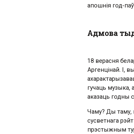
апошнія год-паў
Адмова ты
18 верасня бела
Аргенцінай. І, 
ахарактарызава
гучаць музыка,
аказаць годны с
Чаму? Ды таму, 
сусветнага рэйты
прэстыжным тур