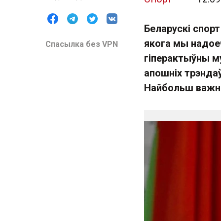
Беларускі спорт
якога мы надо
Спасылка без VPN
гіперактыўны м
апошніх трэндаў
Найбольш важны