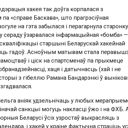
дэрацыя хакея так доўга корпалася з
па «справе Баскава», што прагрэсіўная
огуле на гэта забылася і перагарнула старонк
у сераду ўзарвалася інфармацыйная «бомба» —
ыскваліфікацыі старшыні Беларускай хакейнай
яць гадоў. Асноўным матывам стала перавыш
амоцтваў і ціск на спартсменаў па прыкмеце
бранадзейнасці, хаця і датычнасць (хай і не
історыі з гібеллю Рамана Бандарэнкі ў выніко
ўзгадвалася.
нельга аніяк удзельнічаць у любых мерапрыем
 іначай санкцыі могуць накласці ўжо і на ФХБ. 
орныя Беларусі ўсіх узростаў выкрасляць з
лендара, і хакей у краіне фактычна страціць у