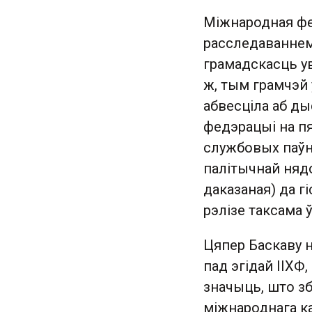
Міжнародная фе
расследаваннем 
грамадскасць ув
ж, тым грамчэй 
абвесціла аб д
федэрацыі на п
службовых паўн
палітычнай нядо
даказаная) да г
рэлізе таксама 
Цяпер Баскаву 
пад эгідай ІІХФ,
значыць, што зб
міжнароднага ка