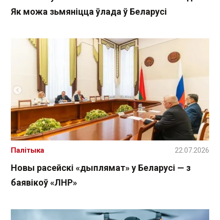
Як можа зьмяніцца ўлада ў Беларусі
Палітыка
22.07.2026
Новы расейскі «дыплямат» у Беларусі — з
баявікоў «ЛНР»