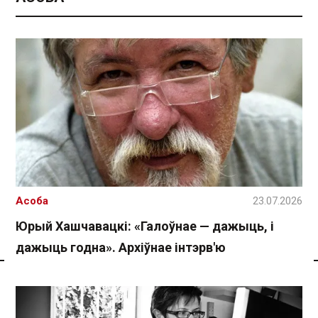
Асоба
23.07.2026
Юрый Хашчавацкі: «Галоўнае — дажыць, і
дажыць годна». Архіўнае інтэрв'ю
Спасылка без VPN