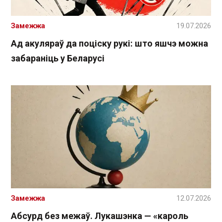
Замежжа
19.07.2026
Ад акуляраў да поціску рукі: што яшчэ можна
забараніць у Беларусі
Замежжа
12.07.2026
Абсурд без межаў. Лукашэнка — «кароль