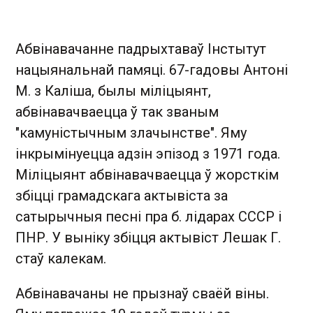
Абвінавачанне падрыхтаваў Інстытут
нацыянальнай памяці. 67-гадовы Антоні
М. з Каліша, былы міліцыянт,
абвінавачваецца ў так званым
"камуністычным злачынстве". Яму
інкрымінуецца адзін эпізод з 1971 года.
Міліцыянт абвінавачваецца ў жорсткім
збіцці грамадскага актывіста за
сатырычныя песні пра б. лідарах СССР і
ПНР. У выніку збіцця актывіст Лешак Г.
стаў калекам.
Абвінавачаны не прызнаў сваёй віны.