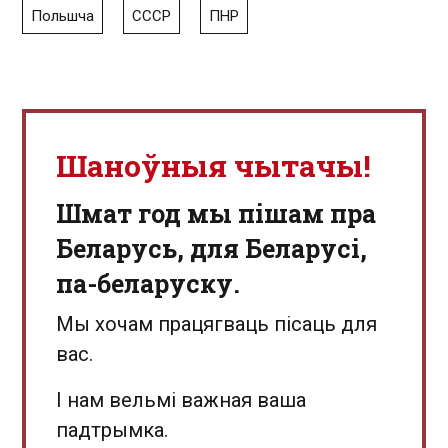
Польшча
СССР
ПНР
Шаноўныя чытачы!
Шмат год мы пішам пра
Беларусь, для Беларусі,
па-беларуску.
Мы хочам працягваць пісаць для
вас.
І нам вельмі важная ваша
падтрымка.