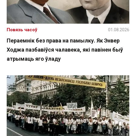
Повязь часоў
01.08.2026
Пераемнік без права на памылку. Як Энвер
Ходжа пазбавіўся чалавека, які павінен быў
атрымаць яго ўладу