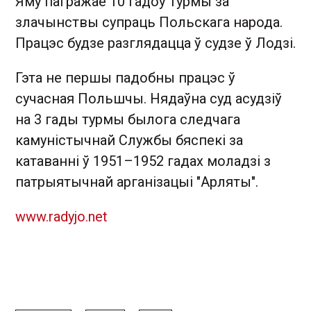
Яму пагражае 10 гадоў турмы за
злачынствы супраць Польскага народа.
Працэс будзе разглядацца ў судзе ў Лодзі.
Гэта не першы падобны працэс ў
сучасная Польшчы. Нядаўна суд асудзіў
на 3 гады турмы былога следчага
камуністычнай Службы бяспекі за
катаванні ў 1951–1952 гадах моладзі з
патрыятычнай арганізацыі "Арляты".
www.radyjo.net