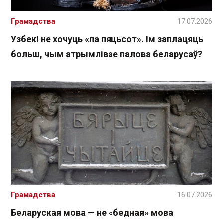
Грамадства
17.07.2026
Узбекі не хочуць «па пяцьсот». Ім заплацяць
больш, чым атрымлівае палова беларусаў?
Грамадства
16.07.2026
Беларуская мова — не «бедная» мова