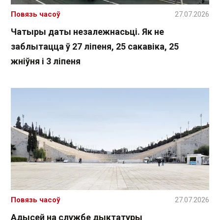
Повязь часоў
27.07.2026
Чатыры даты незалежнасьці. Як не
заблытацца ў 27 ліпеня, 25 сакавіка, 25
жніўня і 3 ліпеня
Повязь часоў
27.07.2026
Адысей на службе дыктатуры