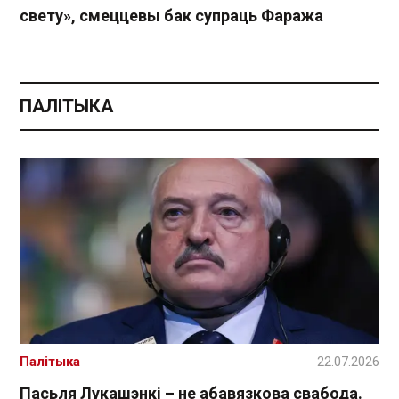
свету», смеццевы бак супраць Фаража
ПАЛІТЫКА
Палітыка
22.07.2026
Пасьля Лукашэнкі – не абавязкова свабода.