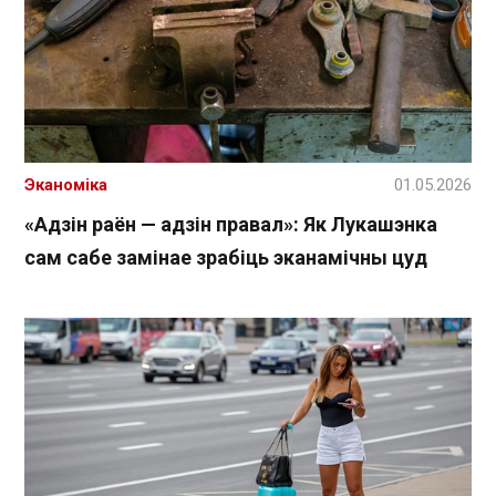
Эканоміка
01.05.2026
«Адзін раён — адзін правал»: Як Лукашэнка
сам сабе замінае зрабіць эканамічны цуд