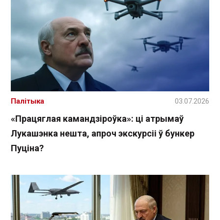
Палітыка
03.07.2026
«Працяглая камандзіроўка»: ці атрымаў
Лукашэнка нешта, апроч экскурсіі ў бункер
Пуціна?