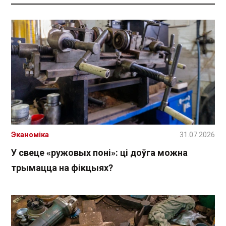
Эканоміка
31.07.2026
У свеце «ружовых поні»: ці доўга можна
трымацца на фікцыях?