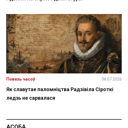
Повязь часоў
08.07.2026
Як славутае паломніцтва Радзівіла Сіроткі
ледзь не сарвалася
АСОБА