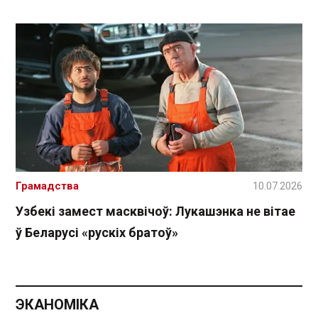
Грамадства
10.07.2026
Узбекі замест масквічоў: Лукашэнка не вітае
ў Беларусі «рускіх братоў»
ЭКАНОМІКА