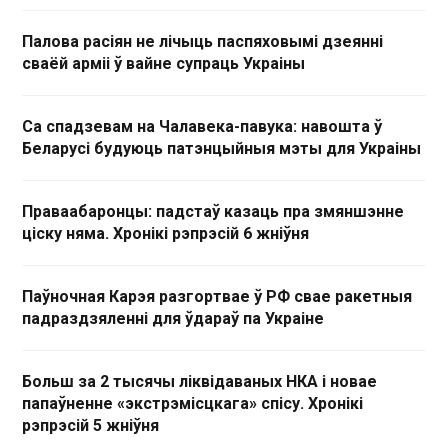
Палова расіян не лічыць паспяховымі дзеянні
сваёй арміі ў вайне супраць Украіны
Са спадзевам на Чалавека-павука: навошта ў
Беларусі будуюць патэнцыйныя мэты для Украіны
Праваабаронцы: падстаў казаць пра змяншэнне
ціску няма. Хронікі рэпрэсій 6 жніўня
Паўночная Карэя разгортвае ў РФ свае ракетныя
падраздзяленні для ўдараў па Украіне
Больш за 2 тысячы ліквідаваных НКА і новае
папаўненне «экстрэмісцкага» спісу. Хронікі
рэпрэсій 5 жніўня