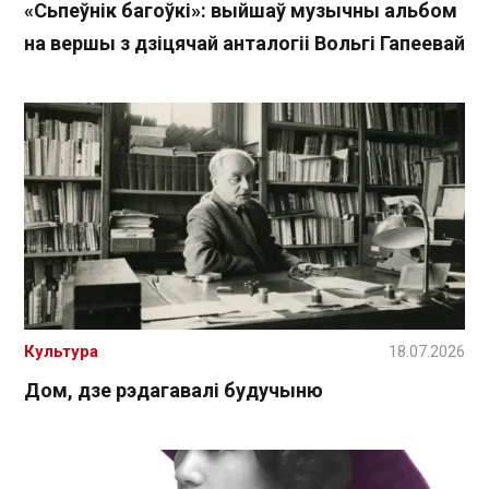
«Сьпеўнік багоўкі»: выйшаў музычны альбом
на вершы з дзіцячай анталогіі Вольгі Гапеевай
Культура
18.07.2026
Дом, дзе рэдагавалі будучыню