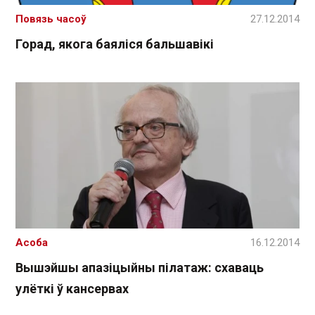
Повязь часоў
27.12.2014
Горад, якога баяліся бальшавікі
Асоба
16.12.2014
Вышэйшы апазіцыйны пілатаж: схаваць
улёткі ў кансервах