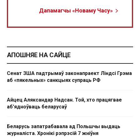
Дапамагчы «Новаму Часу»
АПОШНЯЕ НА САЙЦЕ
Сенат ЗША падтрымаў законапраект Ліндсі Грэма
аб «пякельных» санкцыях супраць РФ
Айцец Аляксандар Надсан. Той, хто працягвае
аб'ядноўваць беларусаў
Беларусь запатрабавала ад Польшчы выдаць
журналіста. Хронікі рэпрэсій 7 жніўня