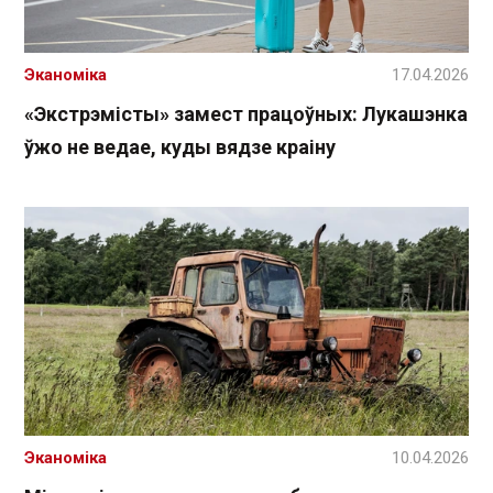
Эканоміка
17.04.2026
«Экстрэмісты» замест працоўных: Лукашэнка
ўжо не ведае, куды вядзе краіну
Эканоміка
10.04.2026