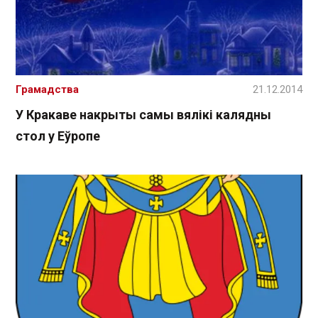
Грамадства
21.12.2014
У Кракаве накрыты самы вялікі калядны
стол у Еўропе