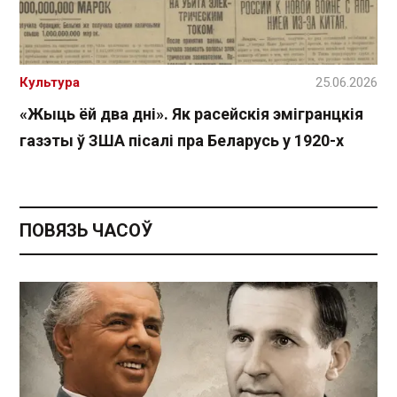
Культура
25.06.2026
«Жыць ёй два дні». Як расейскія эмігранцкія
газэты ў ЗША пісалі пра Беларусь у 1920-х
ПОВЯЗЬ ЧАСОЎ