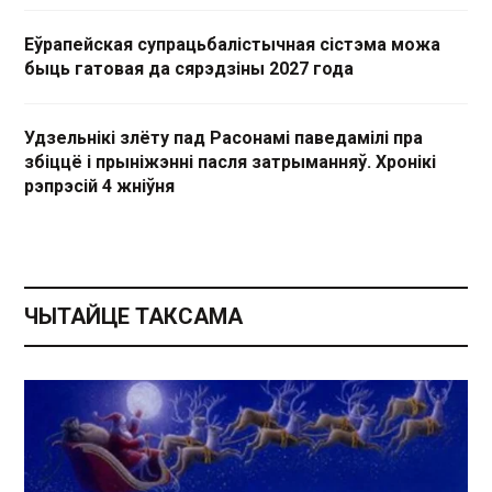
Еўрапейская супрацьбалістычная сістэма можа
быць гатовая да сярэдзіны 2027 года
Удзельнікі злёту пад Расонамі паведамілі пра
збіццё і прыніжэнні пасля затрыманняў. Хронікі
рэпрэсій 4 жніўня
ЧЫТАЙЦЕ ТАКСАМА