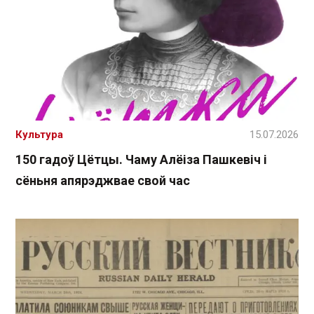
Культура
15.07.2026
150 гадоў Цётцы. Чаму Алёіза Пашкевіч і
сёньня апярэджвае свой час