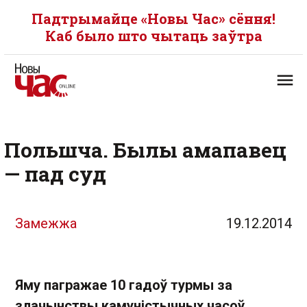
Падтрымайце «Новы Час» сёння!
Каб было што чытаць заўтра
Польшча. Былы амапавец
— пад суд
Замежжа
19.12.2014
Яму пагражае 10 гадоў турмы за
злачынствы камуністычных часоў.