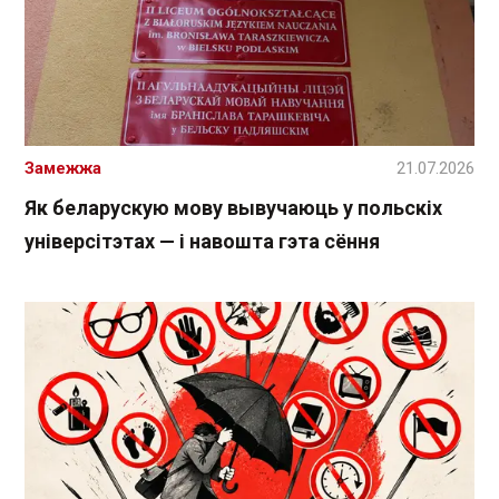
Замежжа
21.07.2026
Як беларускую мову вывучаюць у польскіх
універсітэтах — і навошта гэта сёння