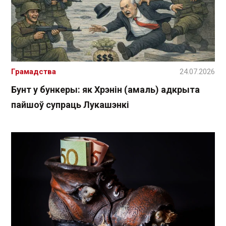
Грамадства
24.07.2026
Бунт у бункеры: як Хрэнін (амаль) адкрыта
пайшоў супраць Лукашэнкі