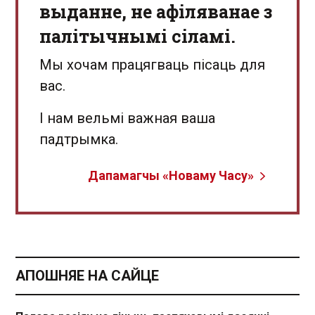
выданне, не афіляванае з
палітычнымі сіламі.
Мы хочам працягваць пісаць для
вас.
І нам вельмі важная ваша
падтрымка.
Дапамагчы «Новаму Часу»
АПОШНЯЕ НА САЙЦЕ