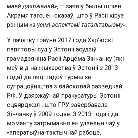
маёй дзяржавай»
, — заявіў былы шпіён.
Акрамя таго, ён сказаў, што ў Расіі кіруе
рэжым
«з усімі аспектамі таталітарызму»
.
У пачатку траўня 2017 года Хар'юскі
павятовы суд у Эстоніі асудзіў
грамадзяніна Расіі Арцёма Зінчанку (які
меў від на жыхарства ў Эстоніі з 2013
года) да пяці гадоў турмы за
супрацоўніцтва з вайсковай разведкай
РФ. У дзяржаўнай пракуратуры Эстоніі
сцвярджалі, што ГРУ завербавала
Зінчанку ў 2009 годзе. З 2013 года і да
моманту затрымання ён удзельнічаў у
«аператыўна-тактычнай рабоце,