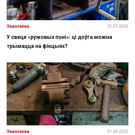
Эканоміка
31.07.2026
У свеце «ружовых поні»: ці доўга можна
трымацца на фікцыях?
Эканоміка
01.05.2026