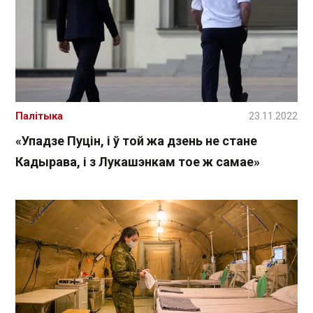
Палітыка
23.11.2022
«Упадзе Пуцін, і ў той жа дзень не стане
Кадырава, і з Лукашэнкам тое ж самае»