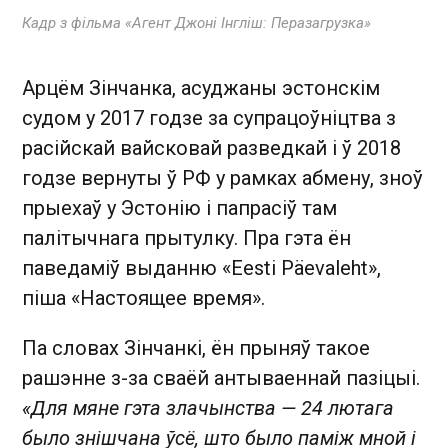
Кадр з фільма «Агент Джоні Інгліш: Перазагрузка»
Арцём Зінчанка, асуджаны эстонскім
судом у 2017 годзе за супрацоўніцтва з
расійскай вайсковай разведкай і ў 2018
годзе вернуты ў РФ у рамках абмену, зноў
прыехаў у Эстонію і папрасіў там
палітычнага прытулку. Пра гэта ён
паведаміў выданню «Eesti Päevaleht»,
піша «Настоящее время».
Па словах Зінчанкі, ён прыняў такое
рашэнне з-за сваёй антываеннай пазіцыі.
«Для мяне гэта злачынства — 24 лютага
было знішчана ўсё, што было паміж мной і