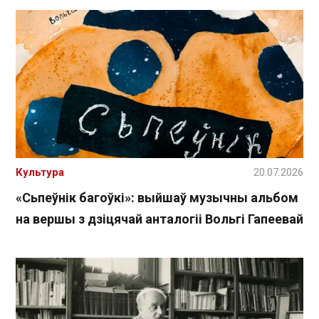
Культура
20.07.2026
«Сьпеўнік багоўкі»: выйшаў музычны альбом
на вершы з дзіцячай анталогіі Вольгі Гапеевай