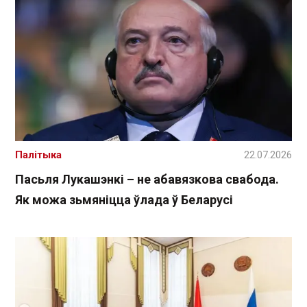
Палітыка
22.07.2026
Пасьля Лукашэнкі – не абавязкова свабода.
Як можа зьмяніцца ўлада ў Беларусі