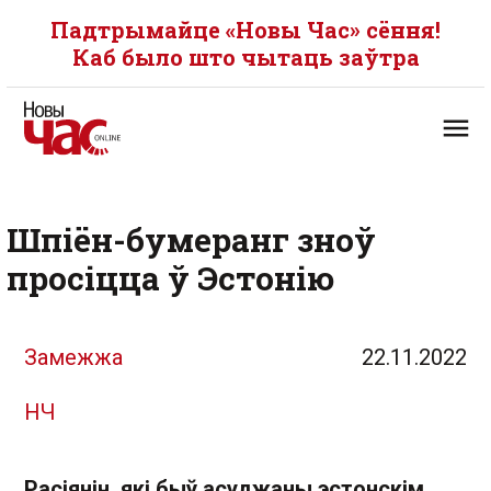
Падтрымайце «Новы Час» сёння!
Каб было што чытаць заўтра
Шпіён-бумеранг зноў
просіцца ў Эстонію
Замежжа
22.11.2022
НЧ
Расіянін, які быў асуджаны эстонскім