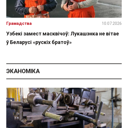
Грамадства
10.07.2026
Узбекі замест масквічоў: Лукашэнка не вітае
ў Беларусі «рускіх братоў»
ЭКАНОМІКА