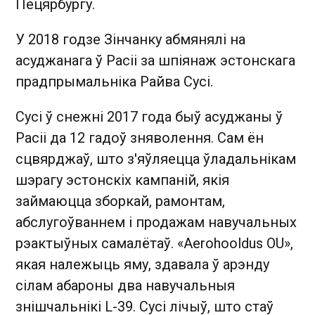
Пецярбургу.
У 2018 годзе Зінчанку абмянялі на
асуджанага ў Расіі за шпіянаж эстонскага
прадпрымальніка Райва Сусі.
Сусі ў снежні 2017 года быў асуджаны ў
Расіі да 12 гадоў зняволення. Сам ён
сцвярджаў, што з'яўляецца ўладальнікам
шэрагу эстонскіх кампаній, якія
займаюцца зборкай, рамонтам,
абслугоўваннем і продажам навучальных
рэактыўных самалётаў. «Aerohooldus OU»,
якая належыць яму, здавала ў арэнду
сілам абароны два навучальныя
знішчальнікі L-39. Сусі лічыў, што стаў