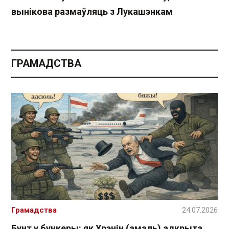
вынікова размаўляць з Лукашэнкам
ГРАМАДСТВА
Грамадства
24.07.2026
Бунт у бункеры: як Хрэнін (амаль) адкрыта