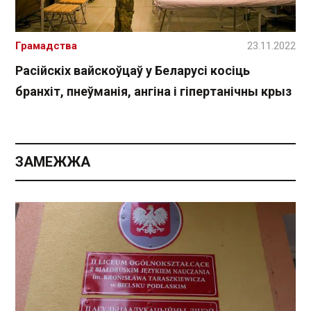
Грамадства
23.11.2022
Расійскіх вайскоўцаў у Беларусі косіць
бранхіт, пнеўманія, ангіна і гіпертанічны крыз
ЗАМЕЖЖА