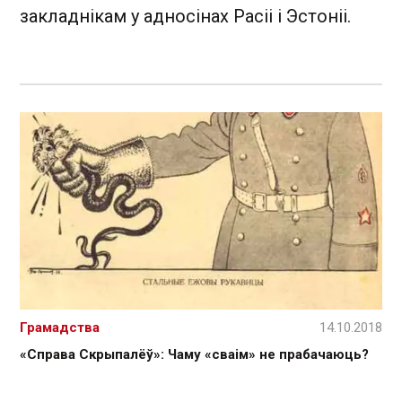
закладнікам у адносінах Расіі і Эстоніі.
Грамадства
14.10.2018
«Справа Скрыпалёў»: Чаму «сваім» не прабачаюць?