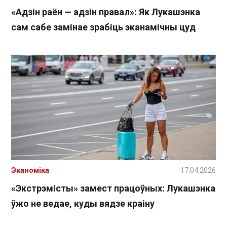
«Адзін раён — адзін правал»: Як Лукашэнка
сам сабе замінае зрабіць эканамічны цуд
Эканоміка
17.04.2026
«Экстрэмісты» замест працоўных: Лукашэнка
ўжо не ведае, куды вядзе краіну