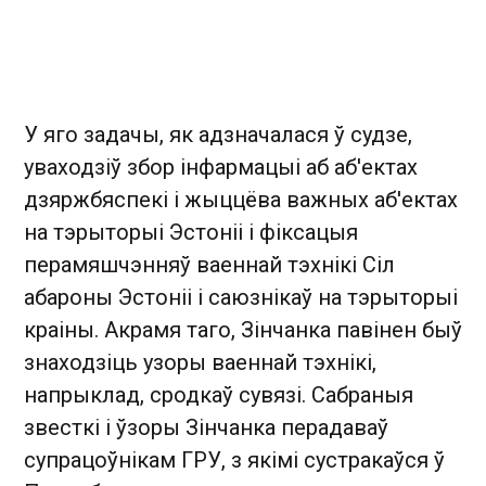
У яго задачы, як адзначалася ў судзе,
уваходзіў збор інфармацыі аб аб'ектах
дзяржбяспекі і жыццёва важных аб'ектах
на тэрыторыі Эстоніі і фіксацыя
перамяшчэнняў ваеннай тэхнікі Сіл
абароны Эстоніі і саюзнікаў на тэрыторыі
краіны. Акрамя таго, Зінчанка павінен быў
знаходзіць узоры ваеннай тэхнікі,
напрыклад, сродкаў сувязі. Сабраныя
звесткі і ўзоры Зінчанка перадаваў
супрацоўнікам ГРУ, з якімі сустракаўся ў