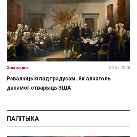
Замежжа
04.07.2026
Рэвалюцыя пад градусам. Як алкаголь
дапамог стварыць ЗША
ПАЛІТЫКА