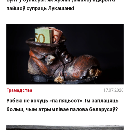
пайшоў супраць Лукашэнкі
Грамадства
17.07.2026
Узбекі не хочуць «па пяцьсот». Ім заплацяць
больш, чым атрымлівае палова беларусаў?