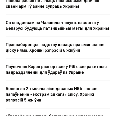
Палова расіян не лічыць паспяховымі дзеянні
сваёй арміі ў вайне супраць Украіны
Са спадзевам на Чалавека-павука: навошта ў
Беларусі будуюць патэнцыйныя мэты для Украіны
Праваабаронцы: падстаў казаць пра змяншэнне
ціску няма. Хронікі рэпрэсій 6 жніўня
Паўночная Карэя разгортвае ў РФ свае ракетныя
падраздзяленні для ўдараў па Украіне
Больш за 2 тысячы ліквідаваных НКА і новае
папаўненне «экстрэмісцкага» спісу. Хронікі
рэпрэсій 5 жніўня