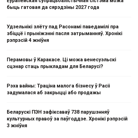
Еўрапейская супрацьбалістычная сістэма можа
быць гатовая да сярэдзіны 2027 года
Удзельнікі злёту пад Расонамі паведамілі пра
збіццё і прыніжэнні пасля затрыманняў. Хронікі
рэпрэсій 4 жніўня
Перамовы ў Каракасе. Ці можа венесуэльскі
сцэнар стаць прыкладам для Беларусі?
Рэха вайны: Траціна малога бізнесу ў Расіі
задумалася аб закрыцці або продажы
Беларускі ПЭН зафіксаваў 738 парушэнняў
культурных правоў за паўгоддзе. Хронікі рэпрэсій
3 жніўня