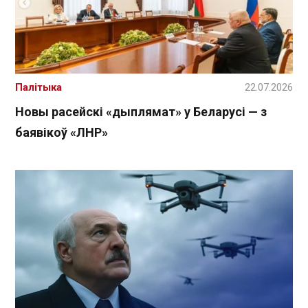
Палітыка
22.07.2026
Новы расейскі «дыплямат» у Беларусі — з
баявікоў «ЛНР»