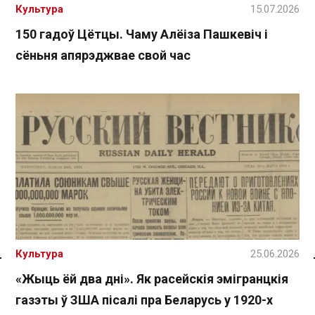
Культура
15.07.2026
150 гадоў Цётцы. Чаму Алёіза Пашкевіч і
сёньня апярэджвае свой час
Культура
25.06.2026
Спасылка без VPN
«Жыць ёй два дні». Як расейскія эмігранцкія
газэты ў ЗША пісалі пра Беларусь у 1920-х