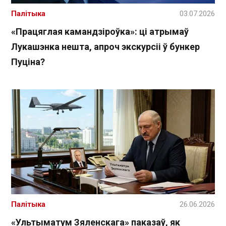
Палітыка
03.07.2026
«Працяглая камандзіроўка»: ці атрымаў
Лукашэнка нешта, апроч экскурсіі ў бункер
Пуціна?
Палітыка
26.06.2026
«Ультыматум Зяленскага» паказаў, як