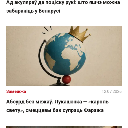
Ад акуляраў да поціску рукі: што яшчэ можна
забараніць у Беларусі
Замежжа
12.07.2026
Абсурд без межаў. Лукашэнка — «кароль
свету», смеццевы бак супраць Фаража