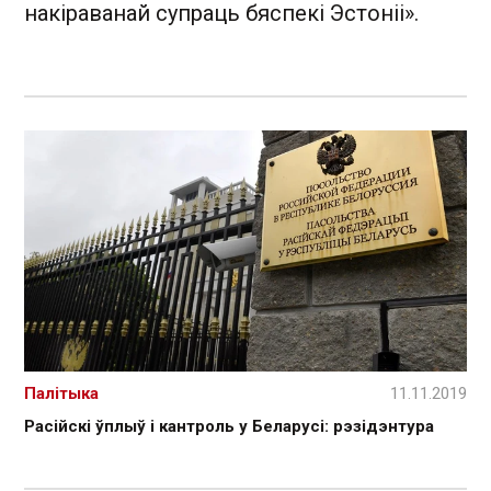
накіраванай супраць бяспекі Эстоніі».
Палітыка
11.11.2019
Расійскі ўплыў і кантроль у Беларусі: рэзідэнтура