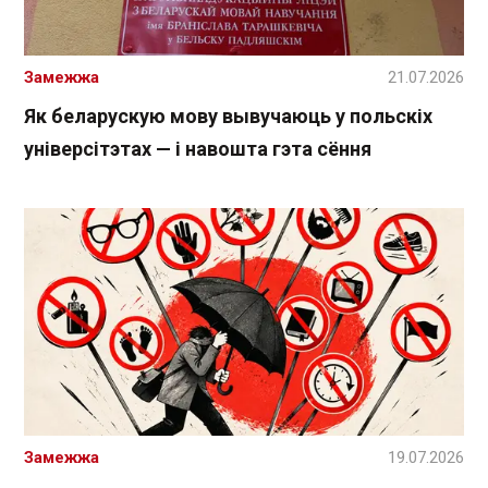
Замежжа
21.07.2026
Як беларускую мову вывучаюць у польскіх
універсітэтах — і навошта гэта сёння
Замежжа
19.07.2026