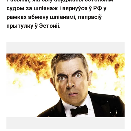
судом за шпіянаж і вярнуўся ў РФ у
рамках абмену шпіёнамі, папрасіў
прытулку ў Эстоніі.