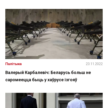
Палітыка
23.11.2022
Валерый Карбалевіч: Беларусь больш не
саромеецца быць у хаўрусе ізгояў