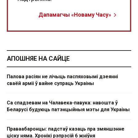
Дапамагчы «Новаму Часу»
АПОШНЯЕ НА САЙЦЕ
Палова расіян не лічыць паспяховымі дзеянні
сваёй арміі ў вайне супраць Украіны
Са спадзевам на Чалавека-павука: навошта ў
Беларусі будуюць патэнцыйныя мэты для Украіны
Праваабаронцы: падстаў казаць пра змяншэнне
ціску няма. Хронікі рэпрэсій 6 жніўня