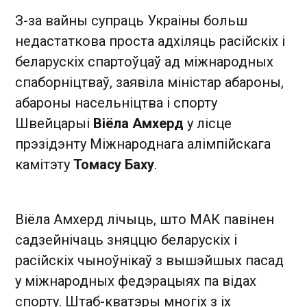
З-за вайны супраць Украіны больш
недастаткова проста адхіляць расійскіх і
беларускіх спартоўцаў ад міжнародных
спаборніцтваў, заявіла міністар абароны,
абароны насельніцтва і спорту
Швейцарыі
Віёла Амхерд
у лісце
прэзідэнту Міжнароднага алімпійскага
камітэту
Томасу Баху
.
Віёла Амхерд лічыць, што МАК павінен
садзейнічаць зняццю беларускіх і
расійскіх чыноўнікаў з вышэйшых пасад
у міжнародных федэрацыях па відах
спорту. Штаб-кватэры многіх з іх