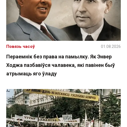
Повязь часоў
01.08.2026
Пераемнік без права на памылку. Як Энвер
Ходжа пазбавіўся чалавека, які павінен быў
атрымаць яго ўладу