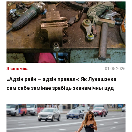
Эканоміка
01.05.2026
«Адзін раён — адзін правал»: Як Лукашэнка
сам сабе замінае зрабіць эканамічны цуд