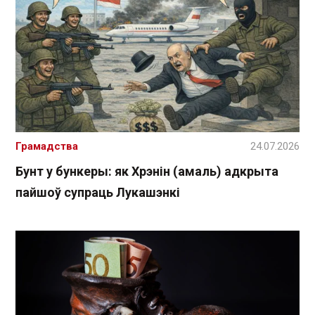
Грамадства
24.07.2026
Бунт у бункеры: як Хрэнін (амаль) адкрыта
пайшоў супраць Лукашэнкі