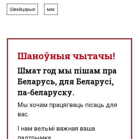
Швейцарыя
мак
Шаноўныя чытачы!
Шмат год мы пішам пра
Беларусь, для Беларусі,
па-беларуску.
Мы хочам працягваць пісаць для
вас.
І нам вельмі важная ваша
падтрымка.