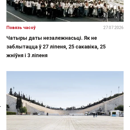
Повязь часоў
27.07.2026
Чатыры даты незалежнасьці. Як не
заблытацца ў 27 ліпеня, 25 сакавіка, 25
жніўня і 3 ліпеня
Спасылка без VPN