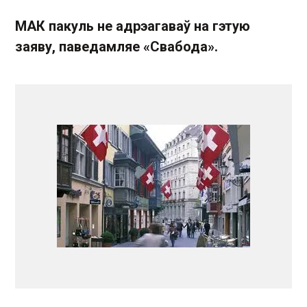
МАК пакуль не адрэагаваў на гэтую
заяву, паведамляе «Свабода».