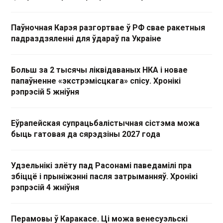
Паўночная Карэя разгортвае ў РФ свае ракетныя
падраздзяленні для ўдараў па Украіне
Больш за 2 тысячы ліквідаваных НКА і новае
папаўненне «экстрэмісцкага» спісу. Хронікі
рэпрэсій 5 жніўня
Еўрапейская супрацьбалістычная сістэма можа
быць гатовая да сярэдзіны 2027 года
Удзельнікі злёту пад Расонамі паведамілі пра
збіццё і прыніжэнні пасля затрыманняў. Хронікі
рэпрэсій 4 жніўня
Перамовы ў Каракасе. Ці можа венесуэльскі