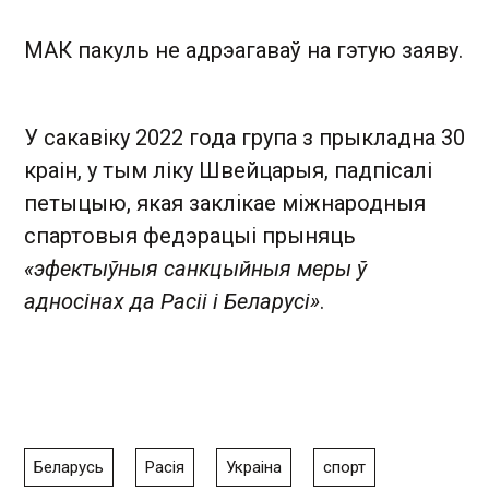
МАК пакуль не адрэагаваў на гэтую заяву.
У сакавіку 2022 года група з прыкладна 30
краін, у тым ліку Швейцарыя, падпісалі
петыцыю, якая заклікае міжнародныя
спартовыя федэрацыі прыняць
«эфектыўныя санкцыйныя меры ў
адносінах да Расіі і Беларусі»
.
Беларусь
Расія
Украіна
спорт