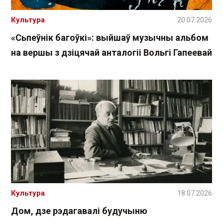
Культура
20.07.2026
«Сьпеўнік багоўкі»: выйшаў музычны альбом
на вершы з дзіцячай анталогіі Вольгі Гапеевай
Культура
18.07.2026
Дом, дзе рэдагавалі будучыню