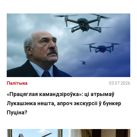
Палітыка
03.07.2026
«Працяглая камандзіроўка»: ці атрымаў
Лукашэнка нешта, апроч экскурсіі ў бункер
Пуціна?