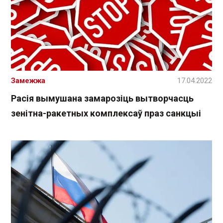
Замежжа
17.04.2022
Расія вымушана замарозіць вытворчасць
зенітна-ракетных комплексаў праз санкцыі