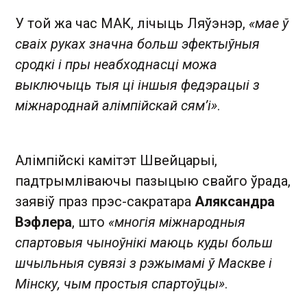
У той жа час МАК, лічыць Ляўэнэр,
«мае ў
сваіх руках значна больш эфектыўныя
сродкі і пры неабходнасці можа
выключыць тыя ці іншыя федэрацыі з
міжнароднай алімпійскай сям’і»
.
Алімпійскі камітэт Швейцарыі,
падтрымліваючы пазыцыю свайго ўрада,
заявіў праз прэс-сакратара
Аляксандра
Вэфлера
, што
«многія міжнародныя
спартовыя чыноўнікі маюць куды больш
шчыльныя сувязі з рэжымамі ў Маскве і
Мінску, чым простыя спартоўцы»
.