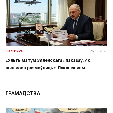
Палітыка
26.06.2026
«Ультыматум Зяленскага» паказаў, як
вынікова размаўляць з Лукашэнкам
ГРАМАДСТВА