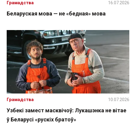
Грамадства
16.07.2026
Беларуская мова — не «бедная» мова
Грамадства
10.07.2026
Узбекі замест масквічоў: Лукашэнка не вітае
ў Беларусі «рускіх братоў»