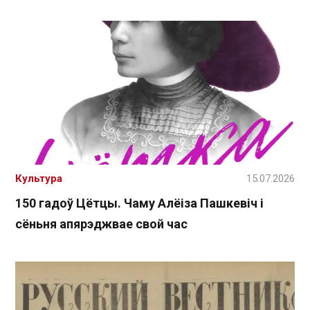
Культура
15.07.2026
150 гадоў Цётцы. Чаму Алёіза Пашкевіч і
сёньня апярэджвае свой час