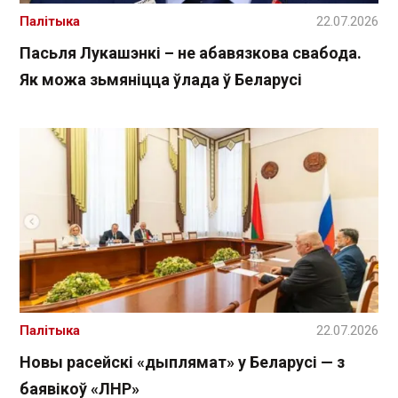
Палітыка
22.07.2026
Пасьля Лукашэнкі – не абавязкова свабода.
Як можа зьмяніцца ўлада ў Беларусі
Палітыка
22.07.2026
Новы расейскі «дыплямат» у Беларусі — з
баявікоў «ЛНР»