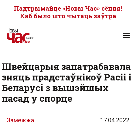
Падтрымайце «Новы Час» сёння!
Каб было што чытаць заўтра
Швейцарыя запатрабавала
зняць прадстаўнікоў Расіі і
Беларусі з вышэйшых
пасад у спорце
Замежжа
17.04.2022