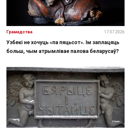
Грамадства
17.07.2026
Узбекі не хочуць «па пяцьсот». Ім заплацяць
больш, чым атрымлівае палова беларусаў?