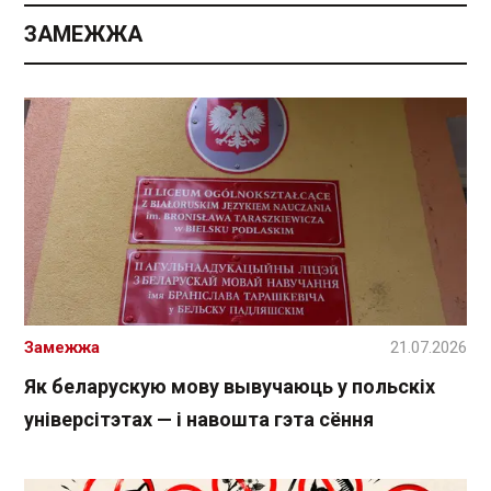
ЗАМЕЖЖА
Замежжа
21.07.2026
Як беларускую мову вывучаюць у польскіх
універсітэтах — і навошта гэта сёння