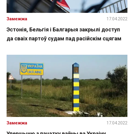
Замежжа
17.04.2022
Эстонія, Бельгія і Балгарыя закрылі доступ
да сваіх партоў судам пад расійскім сцягам
Замежжа
17.04.2022
Упершыню з пачатку вайны ва Украіну