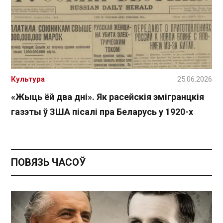
Культура
25.06.2026
«Жыць ёй два дні». Як расейскія эмігранцкія
газэты ў ЗША пісалі пра Беларусь у 1920-х
ПОВЯЗЬ ЧАСОЎ