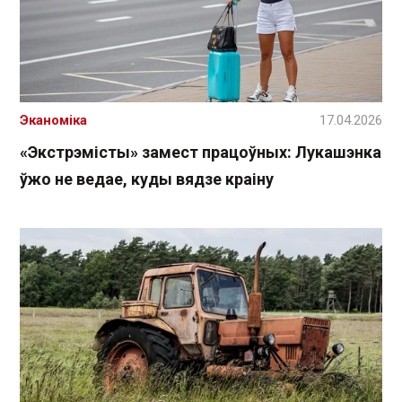
Эканоміка
17.04.2026
«Экстрэмісты» замест працоўных: Лукашэнка
ўжо не ведае, куды вядзе краіну