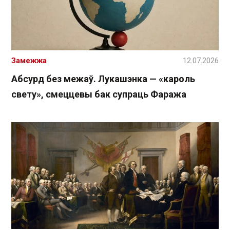
Замежжа
12.07.2026
Абсурд без межаў. Лукашэнка — «кароль
свету», смеццевы бак супраць Фаража