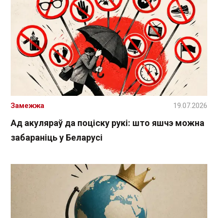
Замежжа
19.07.2026
Ад акуляраў да поціску рукі: што яшчэ можна
забараніць у Беларусі