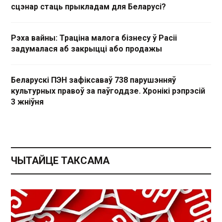
сцэнар стаць прыкладам для Беларусі?
Рэха вайны: Траціна малога бізнесу ў Расіі
задумалася аб закрыцці або продажы
Беларускі ПЭН зафіксаваў 738 парушэнняў
культурных правоў за паўгоддзе. Хронікі рэпрэсій
3 жніўня
ЧЫТАЙЦЕ ТАКСАМА