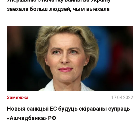
заехала больш людзей, чым выехала
Замежжа
17.04.2022
Новыя санкцыі ЕС будуць скіраваны супраць
«Ашчадбанка» РФ