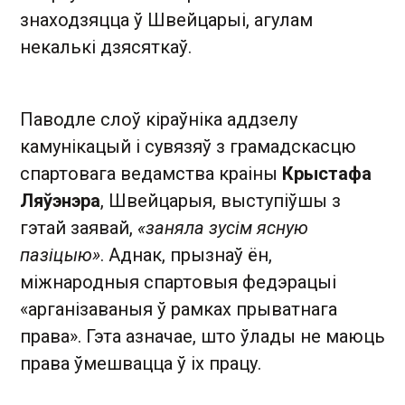
знаходзяцца ў Швейцарыі, агулам
некалькі дзясяткаў.
Паводле слоў кіраўніка аддзелу
камунікацый і сувязяў з грамадскасцю
спартовага ведамства краіны
Крыстафа
Ляўэнэра
, Швейцарыя, выступіўшы з
гэтай заявай,
«заняла зусім ясную
пазіцыю»
. Аднак, прызнаў ён,
міжнародныя спартовыя федэрацыі
«арганізаваныя ў рамках прыватнага
права». Гэта азначае, што ўлады не маюць
права ўмешвацца ў іх працу.