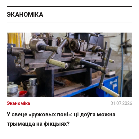
ЭКАНОМІКА
Эканоміка
31.07.2026
У свеце «ружовых поні»: ці доўга можна
трымацца на фікцыях?