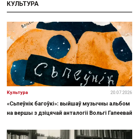
КУЛЬТУРА
Культура
20.07.2026
«Сьпеўнік багоўкі»: выйшаў музычны альбом
на вершы з дзіцячай анталогіі Вольгі Гапеевай