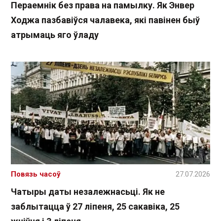
Пераемнік без права на памылку. Як Энвер
Ходжа пазбавіўся чалавека, які павінен быў
атрымаць яго ўладу
Повязь часоў
27.07.2026
Чатыры даты незалежнасьці. Як не
заблытацца ў 27 ліпеня, 25 сакавіка, 25