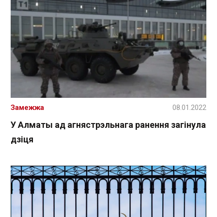
Замежжа
08.01.2022
У Алматы ад агнястрэльнага ранення загінула
дзіця