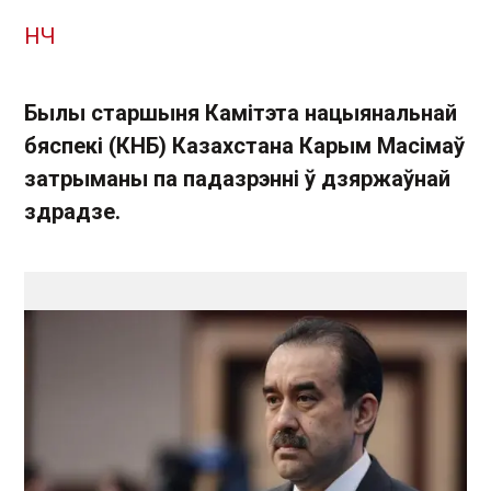
НЧ
Былы старшыня Камітэта нацыянальнай
бяспекі (КНБ) Казахстана Карым Масімаў
затрыманы па падазрэнні ў дзяржаўнай
здрадзе.