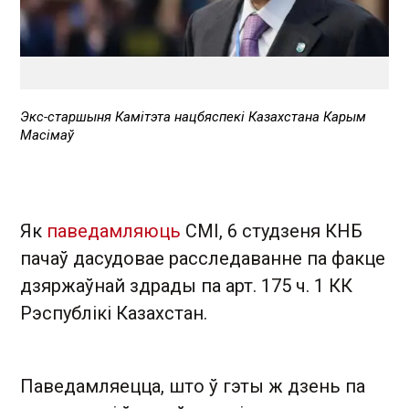
Экс-старшыня Камітэта нацбяспекі Казахстана Карым
Масімаў
Як
паведамляюць
СМІ, 6 студзеня КНБ
пачаў дасудовае расследаванне па факце
дзяржаўнай здрады па арт. 175 ч. 1 КК
Рэспублікі Казахстан.
Паведамляецца, што ў гэты ж дзень па