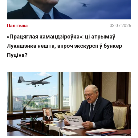
Палітыка
03.07.2026
«Працяглая камандзіроўка»: ці атрымаў
Лукашэнка нешта, апроч экскурсіі ў бункер
Пуціна?