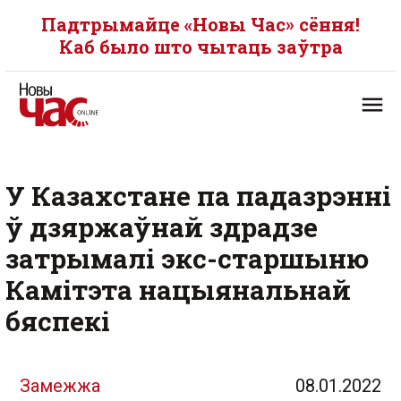
Падтрымайце «Новы Час» сёння!
Каб было што чытаць заўтра
У Казахстане па падазрэнні
ў дзяржаўнай здрадзе
затрымалі экс-старшыню
Камітэта нацыянальнай
бяспекі
Замежжа
08.01.2022