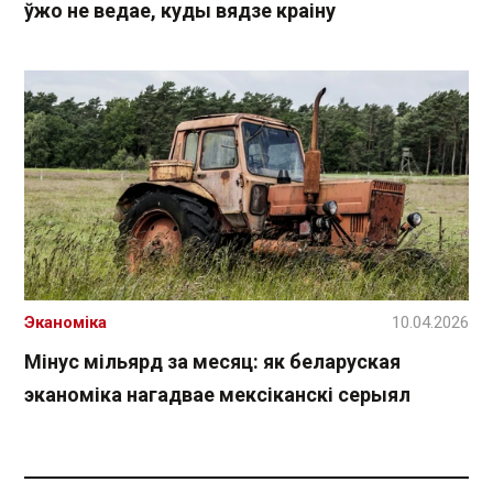
ўжо не ведае, куды вядзе краіну
Эканоміка
10.04.2026
Мінус мільярд за месяц: як беларуская
эканоміка нагадвае мексіканскі серыял