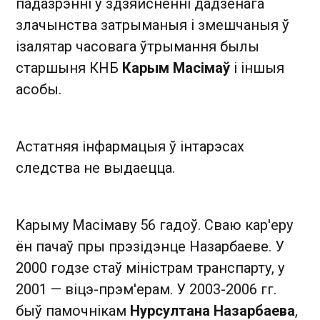
падазрэнні ў здзяйсненні дадзенага
злачынства затрыманыя і змешчаныя ў
ізалятар часовага ўтрымання былы
старшыня КНБ
Карым Масімаў
і іншыя
асобы.
Астатняя інфармацыя ў інтарэсах
следства не выдаецца.
Карыму Масімаву 56 гадоў. Сваю кар'еру
ён пачаў пры прэзідэнце Назарбаеве. У
2000 годзе стаў міністрам транспарту, у
2001 — віцэ-прэм'ерам. У 2003-2006 гг.
быў памочнікам
Нурсултана Назарбаева
,