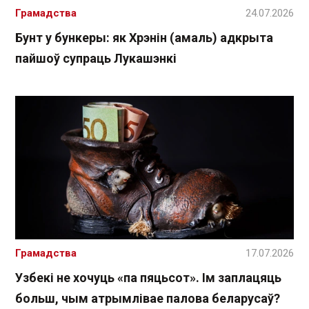
Грамадства
24.07.2026
Бунт у бункеры: як Хрэнін (амаль) адкрыта
пайшоў супраць Лукашэнкі
Грамадства
17.07.2026
Узбекі не хочуць «па пяцьсот». Ім заплацяць
больш, чым атрымлівае палова беларусаў?