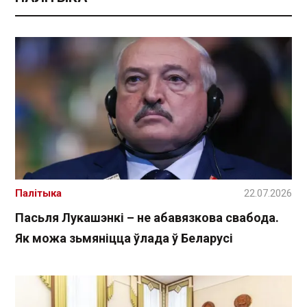
Палітыка
22.07.2026
Пасьля Лукашэнкі – не абавязкова свабода.
Як можа зьмяніцца ўлада ў Беларусі