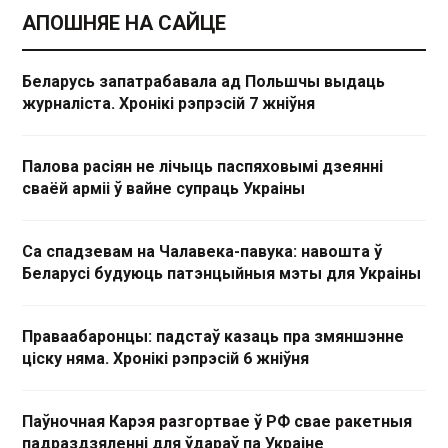
АПОШНЯЕ НА САЙЦЕ
Беларусь запатрабавала ад Польшчы выдаць
журналіста. Хронікі рэпрэсій 7 жніўня
Палова расіян не лічыць паспяховымі дзеянні
сваёй арміі ў вайне супраць Украіны
Са спадзевам на Чалавека-павука: навошта ў
Беларусі будуюць патэнцыйныя мэты для Украіны
Праваабаронцы: падстаў казаць пра змяншэнне
ціску няма. Хронікі рэпрэсій 6 жніўня
Паўночная Карэя разгортвае ў РФ свае ракетныя
падраздзяленні для ўдараў па Украіне