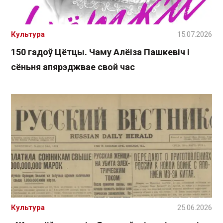
Культура
15.07.2026
150 гадоў Цётцы. Чаму Алёіза Пашкевіч і
сёньня апярэджвае свой час
Культура
25.06.2026