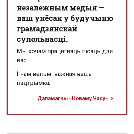
незалежным медыя —
ваш унёсак у будучыню
грамадзянскай
супольнасці.
Мы хочам працягваць пісаць для
вас.
І нам вельмі важная ваша
падтрымка.
Дапамагчы «Новаму Часу»