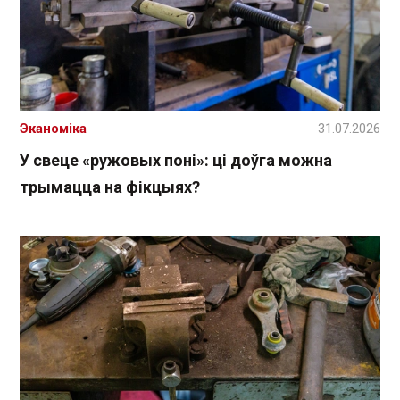
Эканоміка
31.07.2026
У свеце «ружовых поні»: ці доўга можна
трымацца на фікцыях?