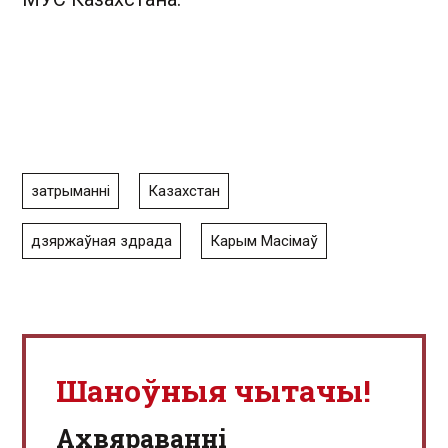
затрыманні
Казахстан
дзяржаўная здрада
Карым Масімаў
Шаноўныя чытачы!
Aхвяраванні