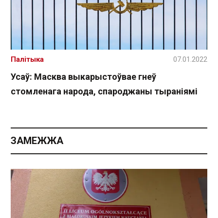
Палітыка
07.01.2022
Усаў: Масква выкарыстоўвае гнеў
стомленага народа, спароджаны тыраніямі
ЗАМЕЖЖА