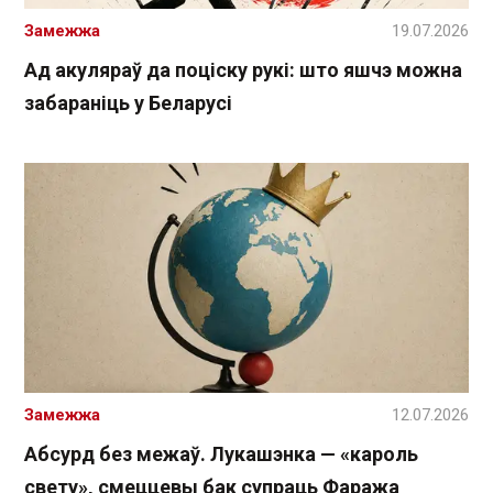
Замежжа
19.07.2026
Ад акуляраў да поціску рукі: што яшчэ можна
забараніць у Беларусі
Замежжа
12.07.2026
Абсурд без межаў. Лукашэнка — «кароль
свету», смеццевы бак супраць Фаража