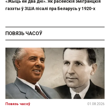
«Жыць ёй два дні». Як расейскія эмігранцкія
газэты ў ЗША пісалі пра Беларусь у 1920-х
ПОВЯЗЬ ЧАСОЎ
Повязь часоў
01.08.2026