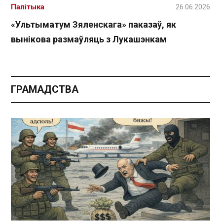
Палітыка
26.06.2026
«Ультыматум Зяленскага» паказаў, як
вынікова размаўляць з Лукашэнкам
ГРАМАДСТВА