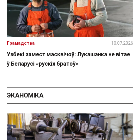
Грамадства
10.07.2026
Узбекі замест масквічоў: Лукашэнка не вітае
ў Беларусі «рускіх братоў»
ЭКАНОМІКА