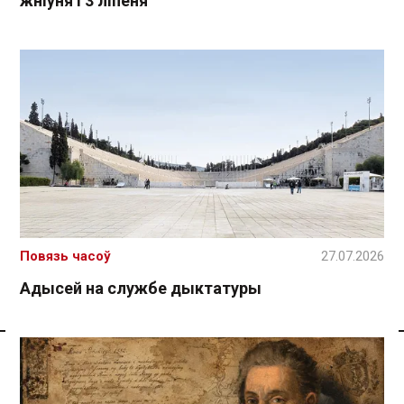
жніўня і 3 ліпеня
Повязь часоў
27.07.2026
Адысей на службе дыктатуры
Спасылка без VPN