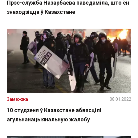
Прэс-служба Назарбаева паведаміла, што ён
знаходзіцца ў Казахстане
Замежжа
08.01.2022
10 студзеня ў Казахстане абвясцілі
агульнанацыянальную жалобу