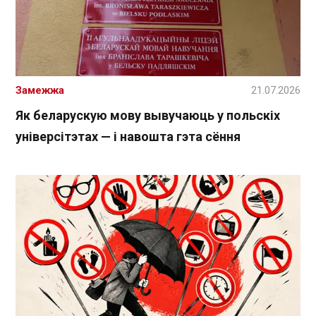
Замежжа
21.07.2026
Як беларускую мову вывучаюць у польскіх
універсітэтах — і навошта гэта сёння