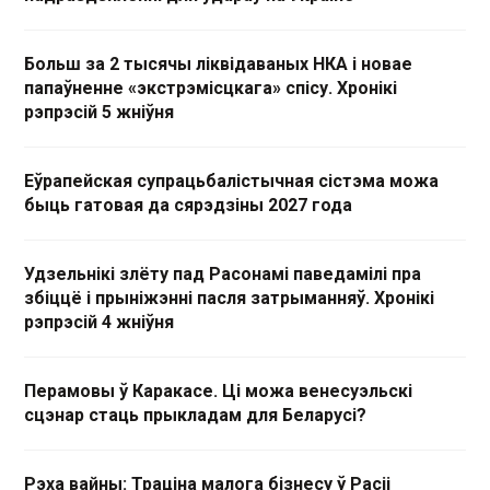
Больш за 2 тысячы ліквідаваных НКА і новае
папаўненне «экстрэмісцкага» спісу. Хронікі
рэпрэсій 5 жніўня
Еўрапейская супрацьбалістычная сістэма можа
быць гатовая да сярэдзіны 2027 года
Удзельнікі злёту пад Расонамі паведамілі пра
збіццё і прыніжэнні пасля затрыманняў. Хронікі
рэпрэсій 4 жніўня
Перамовы ў Каракасе. Ці можа венесуэльскі
сцэнар стаць прыкладам для Беларусі?
Рэха вайны: Траціна малога бізнесу ў Расіі