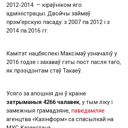
2012-2014 — кіраўніком яго
адміністрацыі. Двойчы займаў
прэм'ерскую пасаду: з 2007 па 2012 і з
2014 па 2016 гг.
Камітэт нацбяспекі Максімаў узначаліў у
2016 годзе і захаваў гэты пост пасля таго,
як прэзідэнтам стаў Такаеў.
Усяго за апошнія дні ў краіне
затрыманыя 4266 чалавек
, у тым ліку і
замежныя грамадзяне,
паведамляе
агенцтва «Казінформ» са спасылкай на
МУС Казахстана.