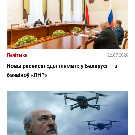
Палітыка
22.07.2026
Новы расейскі «дыплямат» у Беларусі — з
баявікоў «ЛНР»