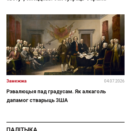
Замежжа
04.07.2026
Рэвалюцыя пад градусам. Як алкаголь
дапамог стварыць ЗША
ПАЛІТЫКА