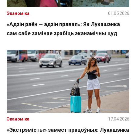
Эканоміка
01.05.2026
«Адзін раён — адзін правал»: Як Лукашэнка
сам сабе замінае зрабіць эканамічны цуд
Эканоміка
17.04.2026
«Экстрэмісты» замест працоўных: Лукашэнка