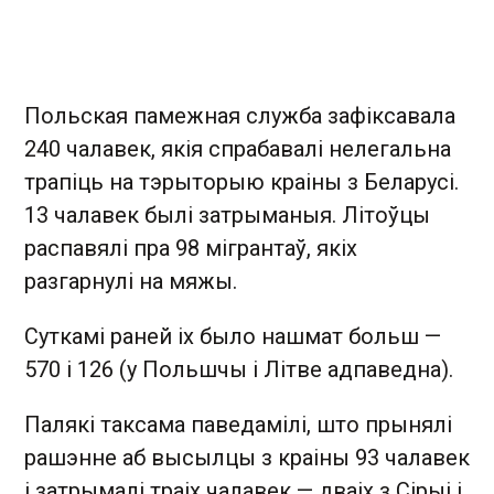
Польская памежная служба зафіксавала
240 чалавек, якія спрабавалі нелегальна
трапіць на тэрыторыю краіны з Беларусі.
13 чалавек былі затрыманыя. Літоўцы
распавялі пра 98 мігрантаў, якіх
разгарнулі на мяжы.
Суткамі раней іх было нашмат больш —
570 і 126 (у Польшчы і Літве адпаведна).
Палякі таксама паведамілі, што прынялі
рашэнне аб высылцы з краіны 93 чалавек
і затрымалі траіх чалавек — дваіх з Сірыі і