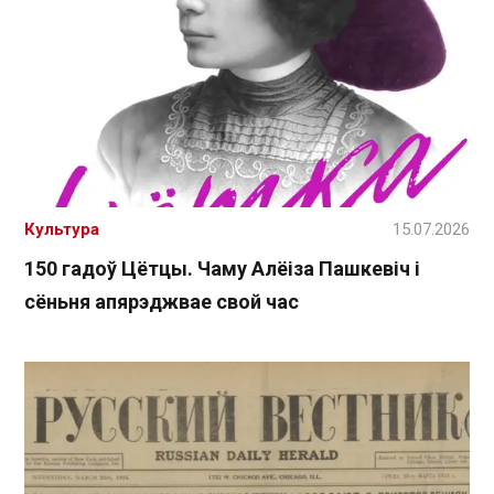
Культура
15.07.2026
150 гадоў Цётцы. Чаму Алёіза Пашкевіч і
сёньня апярэджвае свой час