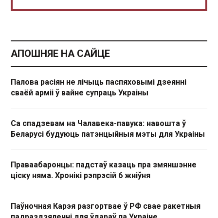
АПОШНЯЕ НА САЙЦЕ
Палова расіян не лічыць паспяховымі дзеянні
сваёй арміі ў вайне супраць Украіны
Са спадзевам на Чалавека-павука: навошта ў
Беларусі будуюць патэнцыйныя мэты для Украіны
Праваабаронцы: падстаў казаць пра змяншэнне
ціску няма. Хронікі рэпрэсій 6 жніўня
Паўночная Карэя разгортвае ў РФ свае ракетныя
падраздзяленні для ўдараў па Украіне