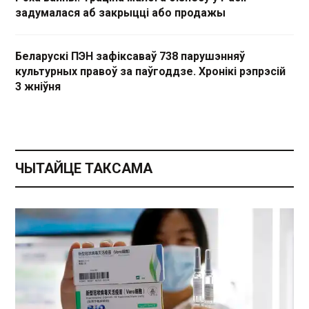
задумалася аб закрыцці або продажы
Беларускі ПЭН зафіксаваў 738 парушэнняў
культурных правоў за паўгоддзе. Хронікі рэпрэсій
3 жніўня
ЧЫТАЙЦЕ ТАКСАМА