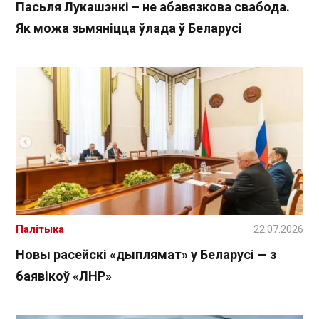
Пасьля Лукашэнкі – не абавязкова свабода.
Як можа зьмяніцца ўлада ў Беларусі
Палітыка
22.07.2026
Новы расейскі «дыплямат» у Беларусі — з
баявікоў «ЛНР»