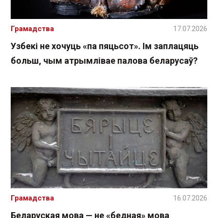
Грамадства
17.07.2026
Узбекі не хочуць «па пяцьсот». Ім заплацяць
больш, чым атрымлівае палова беларусаў?
Грамадства
16.07.2026
Беларуская мова — не «бедная» мова