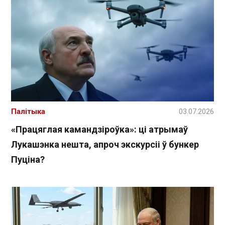
Палітыка
03.07.2026
«Працяглая камандзіроўка»: ці атрымаў
Лукашэнка нешта, апроч экскурсіі ў бункер
Пуціна?