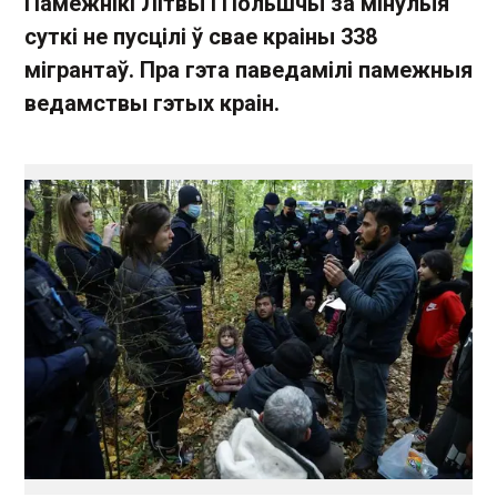
Памежнікі Літвы і Польшчы за мінулыя
суткі не пусцілі ў свае краіны 338
мігрантаў. Пра гэта паведамілі памежныя
ведамствы гэтых краін.