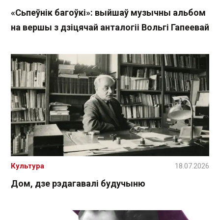
«Сьпеўнік багоўкі»: выйшаў музычны альбом
на вершы з дзіцячай анталогіі Вольгі Гапеевай
Культура
18.07.2026
Дом, дзе рэдагавалі будучыню