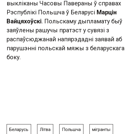
выкліканы Часовы Павераны ў справах
Рэспублікі Польшча ў Беларусі
Марцін
Вайцяхоўскі
. Польскаму дыпламату быў
заяўлены рашучы пратэст у сувязі з
распаўсюджанай напярэдадні заявай аб
парушэнні польскай мяжы з беларускага
боку.
Беларусь
Літва
Польшча
мігранты