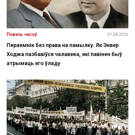
Повязь часоў
01.08.2026
Пераемнік без права на памылку. Як Энвер
Ходжа пазбавіўся чалавека, які павінен быў
атрымаць яго ўладу