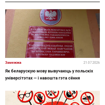
Замежжа
21.07.2026
Як беларускую мову вывучаюць у польскіх
універсітэтах — і навошта гэта сёння