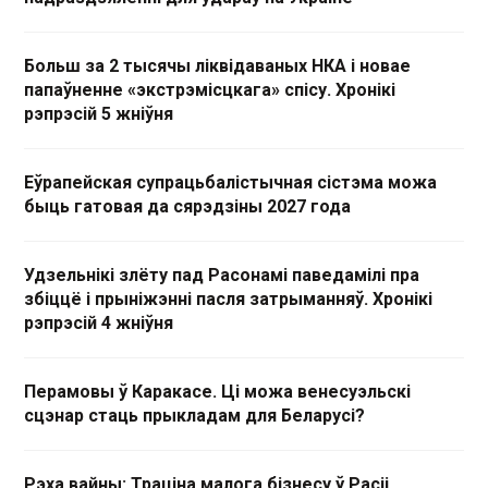
Больш за 2 тысячы ліквідаваных НКА і новае
папаўненне «экстрэмісцкага» спісу. Хронікі
рэпрэсій 5 жніўня
Еўрапейская супрацьбалістычная сістэма можа
быць гатовая да сярэдзіны 2027 года
Удзельнікі злёту пад Расонамі паведамілі пра
збіццё і прыніжэнні пасля затрыманняў. Хронікі
рэпрэсій 4 жніўня
Перамовы ў Каракасе. Ці можа венесуэльскі
сцэнар стаць прыкладам для Беларусі?
Рэха вайны: Траціна малога бізнесу ў Расіі