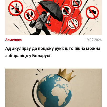
Замежжа
19.07.2026
Ад акуляраў да поціску рукі: што яшчэ можна
забараніць у Беларусі