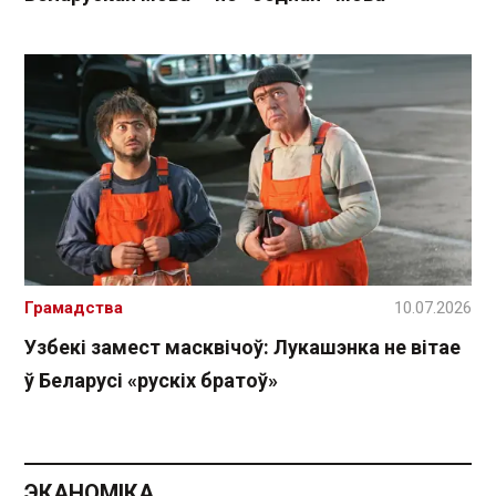
Грамадства
10.07.2026
Узбекі замест масквічоў: Лукашэнка не вітае
ў Беларусі «рускіх братоў»
ЭКАНОМІКА