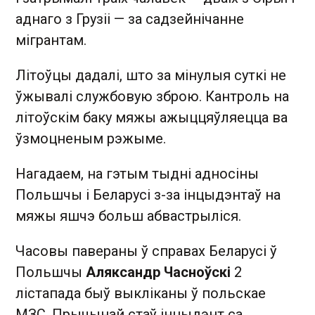
аднаго з Грузіі — за садзейнічанне
мігрантам.
Літоўцы дадалі, што за мінулыя суткі не
ўжывалі службовую зброю. Кантроль на
літоўскім баку мяжы ажыццяўляецца ва
ўзмоцненым рэжыме.
Нагадаем, на гэтым тыдні адносіны
Польшчы і Беларусі з-за інцыдэнтаў на
мяжы яшчэ больш абвастрыліся.
Часовы павераны ў справах Беларусі ў
Польшчы
Аляксандр Часноўскі
2
лістапада быў выкліканы ў польскае
МЗС. Прычынай стаў інцыдэнт са