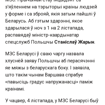
з'яўленнем на тэрыторыі краіны людзей
у форме і са зброяй, якія затым пайшлі ў
Беларусь. Аб гэтым здарэнні, якое
здарылася ў ноч з 1 на 2 лістапада,
распавядаў міністр-каардынатар
спецслужб Польшчы
Станіслаў Жарын
.
МЗС Беларусі ў сваю чаргу назвала
хлуснёй заяву Польшчы аб перасячэнні
яе мяжы з беларускага боку. І заявіла,
што такім чынам Варшава спрабуе
«павысіць градус напружанасці» паміж
краінамі.
У чацвер, 4 лістапада, у МЗС Беларусі быў