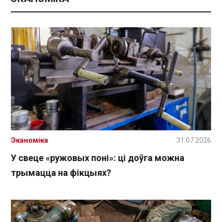
Эканоміка
31.07.2026
У свеце «ружовых поні»: ці доўга можна
трымацца на фікцыях?