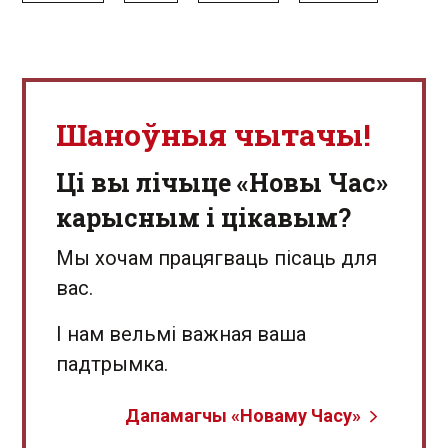
Шаноўныя чытачы!
Ці вы лічыце «Новы Час»
карысным і цікавым?
Мы хочам працягваць пісаць для
вас.
І нам вельмі важная ваша
падтрымка.
Дапамагчы «Новаму Часу»