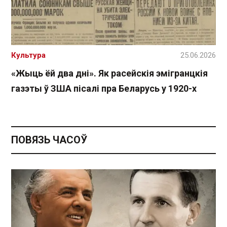
Культура
25.06.2026
«Жыць ёй два дні». Як расейскія эмігранцкія
газэты ў ЗША пісалі пра Беларусь у 1920-х
ПОВЯЗЬ ЧАСОЎ