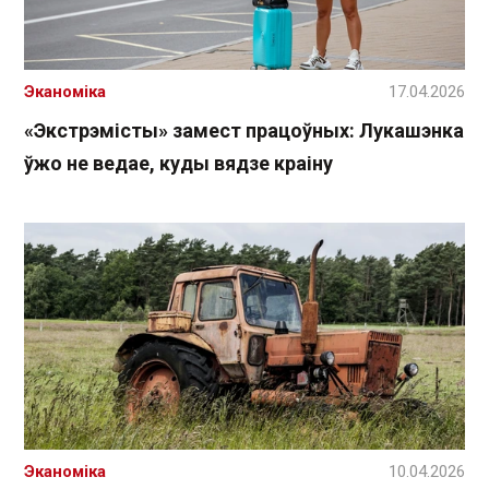
Эканоміка
17.04.2026
«Экстрэмісты» замест працоўных: Лукашэнка
ўжо не ведае, куды вядзе краіну
Эканоміка
10.04.2026