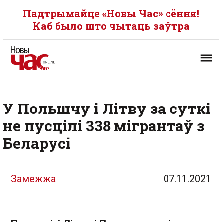
Падтрымайце «Новы Час» сёння!
Каб было што чытаць заўтра
У Польшчу і Літву за суткі
не пусцілі 338 мігрантаў з
Беларусі
Замежжа
07.11.2021