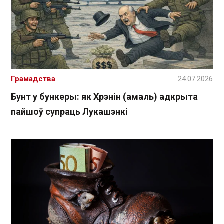
Грамадства
24.07.2026
Бунт у бункеры: як Хрэнін (амаль) адкрыта
пайшоў супраць Лукашэнкі