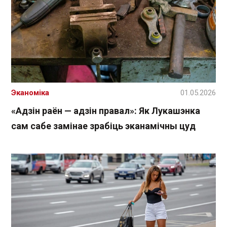
Эканоміка
01.05.2026
«Адзін раён — адзін правал»: Як Лукашэнка
сам сабе замінае зрабіць эканамічны цуд