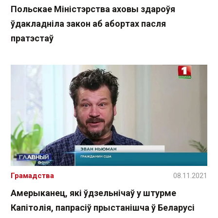
Польскае Міністэрства аховы здароўя
ўдакладніла закон аб абортах пасля
пратэстаў
Грамадства
08.11.2021
Амерыканец, які ўдзельнічаў у штурме
Капітолія, папрасіў прыстанішча ў Беларусі