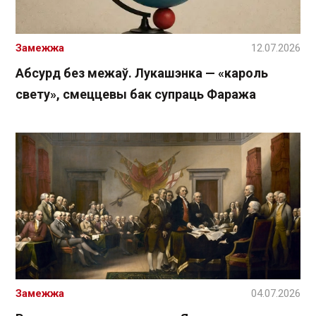
Замежжа
12.07.2026
Абсурд без межаў. Лукашэнка — «кароль
свету», смеццевы бак супраць Фаража
Замежжа
04.07.2026