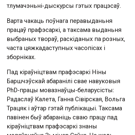
тлумачэньні-дыскурсы гэтых працэсаў.
Варта чакаць поўнага перавыданьня
працаў прафэсаркі, а таксама выданьня
выбраных твораў, раскіданых па розных,
часта цяжкадаступных часопісах і
зборніках.
Пад кіраўніцтвам прафэсаркі Ніны
Баршчэўскай абаранілі свае навуковыя
PhD-працы мовазнаўцы-беларусісты:
Радаслаў Калета, Ганна Сівірская, Вольга
Трацяк і аўтар гэтай публікацыі. Таксама
павінен быў абараніць сваю працу пад
кіраўніцтвам прафэсаркі знаны