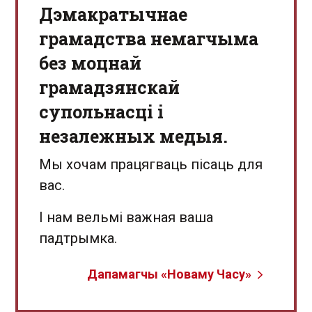
Дэмакратычнае
грамадства немагчыма
без моцнай
грамадзянскай
супольнасці і
незалежных медыя.
Мы хочам працягваць пісаць для
вас.
І нам вельмі важная ваша
падтрымка.
Дапамагчы «Новаму Часу»