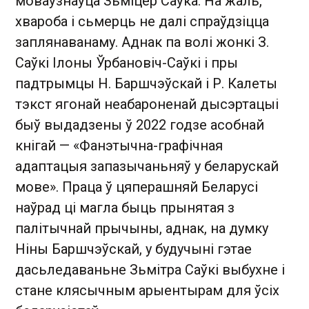
моваўзнаўца Зьміцер Саўка. На жаль,
хвароба і сьмерць не далі спраўдзіцца
заплянаванаму. Аднак па волі жонкі З.
Саўкі Ілоны Ўрбановіч-Саўкі і пры
падтрымцы Н. Баршчэўскай і Р. Калеты
тэкст ягонай неабароненай дысэртацыі
быў выдадзены ў 2022 годзе асобнай
кнігай — «Фанэтычна-графічная
адаптацыя запазычаньняў у беларускай
мове». Праца ў цяперашняй Беларусі
наўрад ці магла быць прынятая з
палітычнай прычыны, аднак, на думку
Ніны Баршчэўскай, у будучыні гэтае
дасьледаваньне Зьмітра Саўкі выбухне і
стане клясычным арыентырам для ўсіх