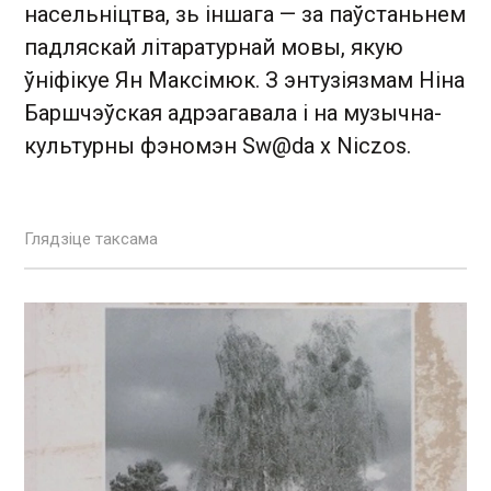
насельніцтва, зь іншага — за паўстаньнем
падляскай літаратурнай мовы, якую
ўніфікуе Ян Максімюк. З энтузіязмам Ніна
Баршчэўская адрэагавала і на музычна-
культурны фэномэн Sw@da x Niczos.
Глядзіце таксама