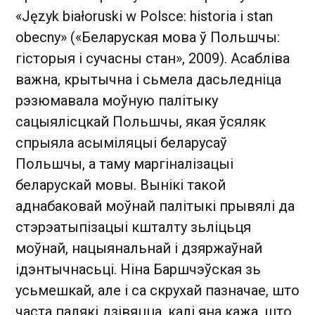
«Język białoruski w Polsce: historia i stan
obecny» («Беларуская мова ў Польшчы:
гісторыя і сучасны стан», 2009). Асабліва
важна, крытычна і сьмела дасьледніца
рэзюмавала моўную палітыку
сацыялісцкай Польшчы, якая ўсяляк
спрыяла асыміляцыі беларусаў
Польшчы, а таму маргіналізацыі
беларускай мовы. Вынікі такой
аднабаковай моўнай палітыкі прывялі да
стэрэатыпізацыі кшталту зьліцьця
моўнай, нацыянальнай і дзяржаўнай
ідэнтычнасьці. Ніна Баршчэўская зь
усьмешкай, але і са скрухай пазначае, што
часта палякі дзівяцца, калі яна кажа, што