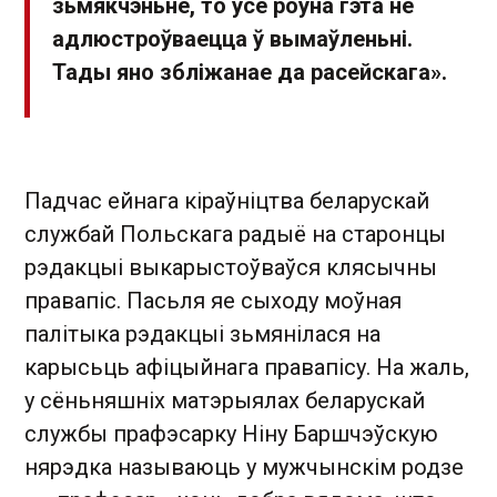
зьмякчэньне, то ўсё роўна гэта не
адлюстроўваецца ў вымаўленьні.
Тады яно збліжанае да расейскага».
Падчас ейнага кіраўніцтва беларускай
службай Польскага радыё на старонцы
рэдакцыі выкарыстоўваўся клясычны
правапіс. Пасьля яе сыходу моўная
палітыка рэдакцыі зьмянілася на
карысьць афіцыйнага правапісу. На жаль,
у сёньняшніх матэрыялах беларускай
службы прафэсарку Ніну Баршчэўскую
нярэдка называюць у мужчынскім родзе