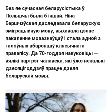
Без яе сучасная беларусістыка ў
Польшчы была б іншай. Ніна
Баршчэўская даследавала беларускую
эміграцыйную мову, выхавала цэлае
пакаленне мовазнаўцаў і стала адной з
галоўных абаронцаў клясычнага
правапісу. Да 70-годдзя навуковіцы —
вялікі партрэт чалавека, які ўжо некалькі
дзесяцігоддзяў працуе дзеля
беларускай мовы.