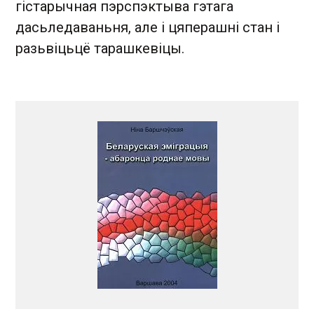
гістарычная пэрспэктыва гэтага
дасьледаваньня, але і цяперашні стан і
разьвіцьцё тарашкевіцы.