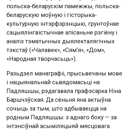
польска-беларускім памежжы, польска-
беларускую моўную і гісторыка-
культурную інтэрфэрэнцыю, грунтоўнае
сацыялінгвістычнае апісаньне рэгіёну і
аналіз тэматычных дыялекталягічных
тэкстаў («Чалавек», «Сям'я», «Дом»,
«Народная творчасьць»).
Разьдзел манаграфіі, прысьвечаны мове
і нацыянальнай сьвядомасьці на
Падляшшы, рэдагавала прафэсарка Ніна
Баршчэўская. Да сёньня яна актыўна
сочыць за тым, што адбываецца на
родным Падляшшы: з аднаго боку — за
інтэнсіўнай асыміляцыяй мясцовага