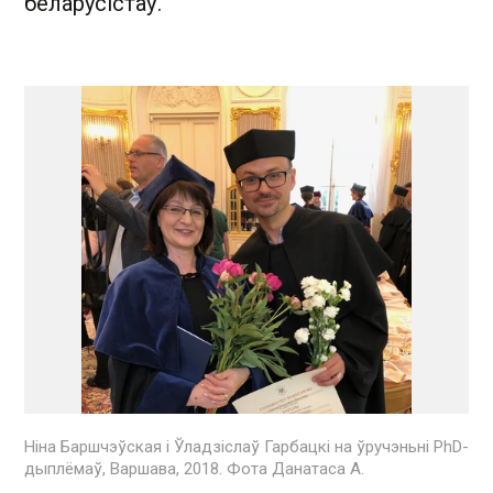
беларусістаў.
Ніна Баршчэўская і Ўладзіслаў Гарбацкі на ўручэньні PhD-
дыплёмаў, Варшава, 2018. Фота Данатаса А.