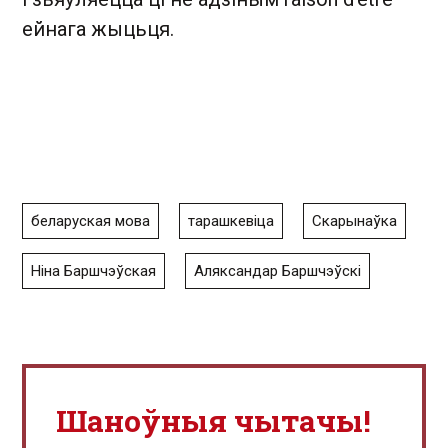
ейнага жыцьця.
беларуская мова
тарашкевіца
Скарынаўка
Ніна Баршчэўская
Аляксандар Баршчэўскі
Шаноўныя чытачы!