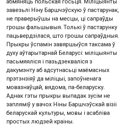
абмяняць польская госьця. Міліцыянты
завезьлі Ніну Баршчэўскую ў пастарунак,
не праверыўшы на месцы, ці сапраўды
грошы фальшывыя. Толькі ў пастарунку
пацьвердзілася, што грошы сапраўдныя.
Прыкры ўспамін завяршыўся таксама ў
духу аўтарытарнай Беларусі: міліцыянты
пасьмяяліся і пазьдзекваліся з
дакумэнту аб адсутнасьці маёмасных
прэтэнзіяў да міліцыі, запоўненага
мовазнаўцай, вядома, па-беларуску.
Аднак гэты прыкры выпадак зусім не
запляміў у вачох Ніны Баршчэўскай візіі
беларускай культуры, мовы і асабліва
простых людзей краіны.