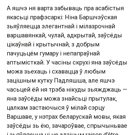
А яшчэ ня варта забываць пра асабістыя
якасьці прафэсаркі: Ніна Баршчэўская
зьяўляецца элегантнай і мілазрочнай
варшавянкай, чулай, адкрытай, заўсёды
цікаўнай і крытычнай, з добрым
пачуцьцём гумару і непапраўнай
аптымісткай. У часіны скрухі яна заўсёды
можа зьехаць і схавацца ў любым
зацішным кутку Падляшша, але яшчэ
часьцей ёй ня трэба нікуды зьяжджаць —
яна заўсёды можа знайсьці прытулак,
цалкам застаючыся ў мілай сэрцу
Варшаве, у нэтрах беларускай мовы, якая
заўсёды зь ёю, зачароўвае, спрычыньвае
і зьяўляецца ці не адзіным raison d’être