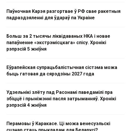
Паўночная Карэя разгортвае ў РФ свае ракетныя
падраздзяленні для ўдараў па Украіне
Больш за 2 тысячы ліквідаваных НКА і новае
папаўненне «экстрэмісцкага» спісу. Хронікі
рэпрэсій 5 жніўня
Еўрапейская супрацьбалістычная сістэма можа
быць гатовая да сярэдзіны 2027 года
Удзельнікі злёту пад Расонамі паведамілі пра
збіццё і прыніжэнні пасля затрыманняў. Хронікі
рэпрэсій 4 жніўня
Перамовы ў Каракасе. Ці можа венесуэльскі
сцэнар стаць прыкладам для Беларусі?