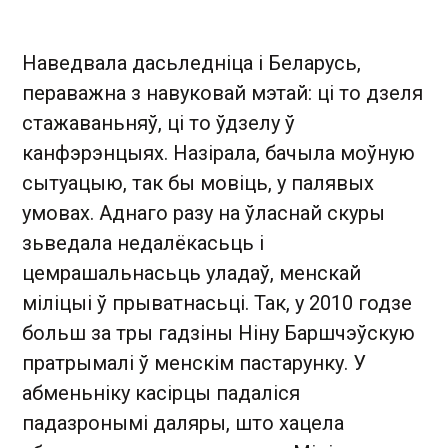
Наведвала дасьледніца і Беларусь,
пераважна з навуковай мэтай: ці то дзеля
стажаваньняў, ці то ўдзелу ў
канфэрэнцыях. Назірала, бачыла моўную
сытуацыю, так бы мовіць, у палявых
умовах. Аднаго разу на ўласнай скуры
зьведала недалёкасьць і
цемрашальнасьць уладаў, менскай
міліцыі ў прыватнасьці. Так, у 2010 годзе
больш за тры гадзіны Ніну Баршчэўскую
пратрымалі ў менскім пастарунку. У
абменьніку касірцы падаліся
падазронымі даляры, што хацела