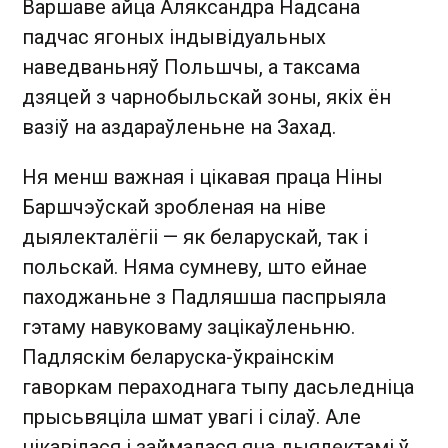
Варшаве айца Аляксандра Надсана
падчас ягоных індывідуальных
наведваньняў Польшчы, а таксама
дзяцей з чарнобыльскай зоны, якіх ён
вазіў на аздараўленьне на Захад.
Ня менш важная і цікавая праца Ніны
Баршчэўскай зробленая на ніве
дыялекталёгіі — як беларускай, так і
польскай. Няма сумневу, што ейнае
паходжаньне з Падляшша паспрыяла
гэтаму навуковаму зацікаўленьню.
Падляскім беларуска-ўкраінскім
гаворкам пераходнага тыпу дасьледніца
прысьвяціла шмат увагі і сілаў. Але
цікавілася і займалася яна дыялектамі ў