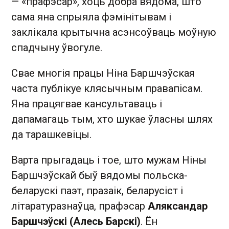
— «прафэсар», хоць добра вядома, што
сама яна спрыяла фэмінітывам і
заклікала крытычна асэнсоўваць моўную
спадчыну ўвогуле.
Свае многія працы Ніна Баршчэўская
часта публікуе клясычным правапісам.
Яна працягвае кансультаваць і
дапамагаць тым, хто шукае ўласны шлях
да тарашкевіцы.
Варта прыгадаць і тое, што мужам Ніны
Баршчэўскай быў вядомы польска-
беларускі паэт, празаік, беларусіст і
літаратуразнаўца, прафэсар
Аляксандар
Баршчэўскі (Алесь Барскі)
. Ён