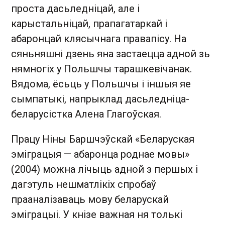
проста дасьледніцай, але і
карыстальніцай, прапагатаркай і
абаронцай клясычнага правапісу. На
сяньняшні дзень яна застаецца адной зь
нямногіх у Польшчы тарашкевічанак.
Вядома, ёсьць у Польшчы і іншыя яе
сымпатыкі, напрыклад дасьледніца-
беларусістка Алена Глагоўская.
Працу Ніны Баршчэўскай «Беларуская
эміграцыя — абаронца роднае мовы»
(2004) можна лічыць адной з першых і
дагэтуль нешматлікіх спробаў
прааналізаваць мову беларускай
эміграцыі. У кнізе важная ня толькі