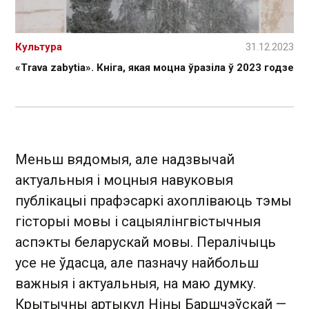
Культура
31.12.2023
«Trava zabytia». Кніга, якая моцна ўразіла ў 2023 годзе
Меньш вядомыя, але надзвычай
актуальныя і моцныя навуковыя
публікацыі прафэсаркі ахопліваюць тэмы
гісторыі мовы і сацыялінгвістычныя
аспэкты беларускай мовы. Пералічыць
усе не ўдасца, але пазначу найбольш
важныя і актуальныя, на маю думку.
Крытычны артыкул Ніны Баршчэўскай —