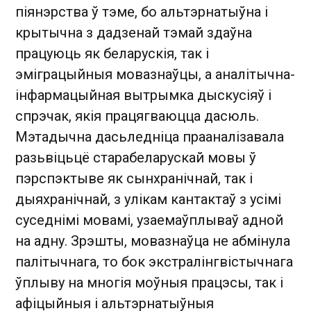
піянэрства ў тэме, бо альтэрнатыўна і
крытычна з дадзенай тэмай здаўна
працуюць як беларускія, так і
эміграцыйныя мовазнаўцы, а аналітычна-
інфармацыйная вытрымка дыскусіяў і
спрэчак, якія працягваюцца дасюль.
Мэтадычна дасьледніца прааналізавала
разьвіцьцё старабеларускай мовы ў
пэрспэктыве як сынхранічнай, так і
дыяхранічнай, з улікам кантактаў з усімі
суседнімі мовамі, узаемаўплываў адной
на адну. Зрэшты, мовазнаўца не абмінула
палітычнага, то бок экстралінгвістычнага
ўплыву на многія моўныя працэсы, так і
афіцыйныя і альтэрнатыўныя