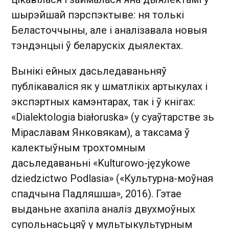
шырэйшай пэрспэктыве: ня толькі
Беласточчыны, але і аналізавала новыя
тэндэнцыі ў беларускіх дыялектах.
Вынікі ейных дасьледаваньняў
публікаваліся як у шматлікіх артыкулах і
экспэртных камэнтарах, так і ў кнігах:
«Dialektologia białoruska» (у суаўтарстве зь
Міраславам Янковякам), а таксама ў
калектыўным трохтомным
дасьледаваньні «Kulturowo-językowe
dziedzictwo Podlasia» («Культурна-моўная
спадчына Падляшша», 2016). Гэтае
выданьне ахапіла аналіз двухмоўных
супольнасьцяў у мультыкультурным