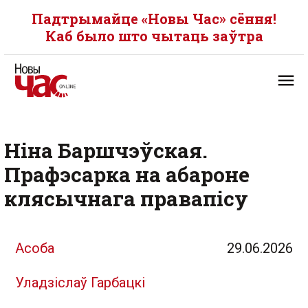
Падтрымайце «Новы Час» сёння!
Каб было што чытаць заўтра
Ніна Баршчэўская.
Прафэсарка на абароне
клясычнага правапісу
Асоба
29.06.2026
Уладзіслаў Гарбацкі