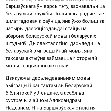
Варшаўскага ўнівэрсытэту, заснавальніца
беларускай службы Польскага радыё і яе
шматгадовая кіраўніца, яна ўжо больш за
чатыры дзесяцігодзьдзі стаіць на
абароне беларускай мовы і беларускіх
штудыяў. Дыялекталягіня, дасьледніца
беларускай эміграцыйнай мовы, яна
таксама актыўна займаецца гісторыяй
мовы і сацыялінгвістыкай.
Дзякуючы дасьледаваньням мовы
эміграцыі і кантактам зь Беларускай
бібліятэкай у Лёндане, а асабліва
сустрэчы з айцом Аляксандрам
Надсанам, Ніна Баршчэўская стала ня