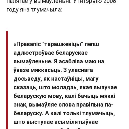
палягае ў вымаўленьні. У інтэрвію 2008
году яна тлумачыла:
«Правапіс "тарашкевіцы" лепш
адлюстроўвае беларускае
вымаўленьне. Я асабліва маю на
ўвазе мяккасьць. З уласнага
досьведу, як настаўніцы, магу
сказаць, што моладзь, якая вывучае
беларускую мову, калі бачыць мяккі
знак, вымаўляе слова правільна па-
беларуску. А калі толькі тлумачыць,
што выступае асымілятыўнае