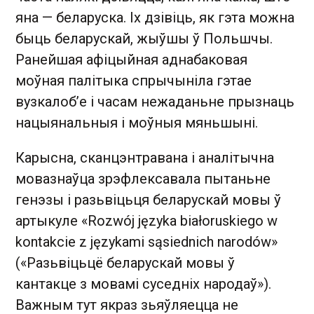
яна — беларуска. Іх дзівіць, як гэта можна
быць беларускай, жыўшы ў Польшчы.
Ранейшая афіцыйная аднабаковая
моўная палітыка спрычыніла гэтае
вузкалоб’е і часам нежаданьне прызнаць
нацыянальныя і моўныя мяньшыні.
Карысна, сканцэнтравана і аналітычна
мовазнаўца зрэфлексавала пытаньне
генэзы і разьвіцьця беларускай мовы ў
артыкуле «Rozwój języka białoruskiego w
kontakcie z językami sąsiednich narodów»
(«Разьвіцьцё беларускай мовы ў
кантакце з мовамі суседніх народаў»).
Важным тут якраз зьяўляецца не