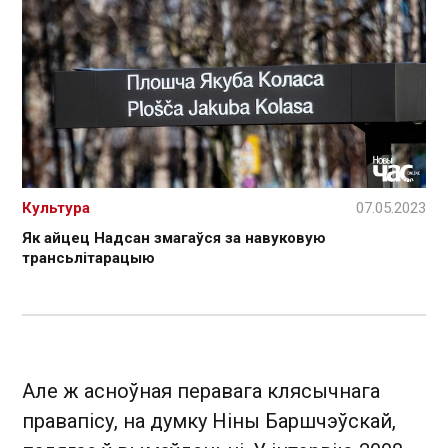
Культура
07.05.2023
Як айцец Надсан змагаўся за навуковую
трансьлітарацыю
Але ж асноўная перавага клясычнага
правапісу, на думку Ніны Баршчэўскай,