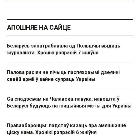
АПОШНЯЕ НА САЙЦЕ
Беларусь запатрабавала ад Польшчы выдаць
журналіста. Хронікі рэпрэсій 7 жніўня
Палова расіян не лічыць паспяховымі дзеянні
сваёй арміі ў вайне супраць Украіны
Са спадзевам на Чалавека-павука: навошта ў
Беларусі будуюць патэнцыйныя мэты для Украіны
Праваабаронцы: падстаў казаць пра змяншэнне
ціску няма. Хронікі рэпрэсій 6 жніўня