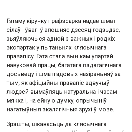
Гэтаму кірунку прафэсарка надае шмат
сілаў і ўвагі ў апошняе дзесяцігодзьдзе,
зьяўляючыся адной з важных і рэдкіх
экспэртак у пытаньнях клясычнага
правапісу. Гэта стала вынікам упартай
навуковай працы, багатага пэдагагічнага
досьведу і шматгадовых назіраньняў за
тым, як афіцыйны правапіс адвучыў
людзей вымаўляць натуральна і часам
мякка і, на ейную думку, спрычыніў
нэгатыўныя экалягічныя зрухі ў мове.
Зрэшты, цікавасьць да клясычнага