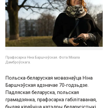
Прафэсарка Ніна Баршчэўская. Фота Міхала
Дамброўскага.
Польска-беларуская мовазнаўца Ніна
Баршчэўская адзначае 70-годзьдзе.
Падляская беларуска, польская
грамадзянка, прафэсарка габілітаваная,
былая кіраўніца катэдры беларусістыкі