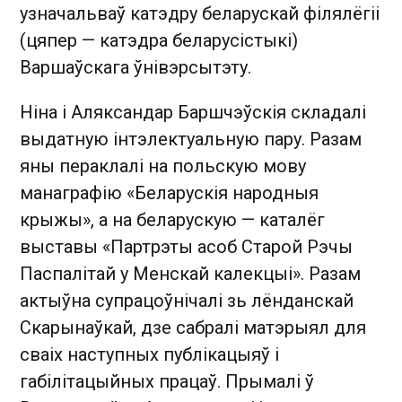
узначальваў катэдру беларускай філялёгіі
(цяпер — катэдра беларусістыкі)
Варшаўскага ўнівэрсытэту.
Ніна і Аляксандар Баршчэўскія складалі
выдатную інтэлектуальную пару. Разам
яны пераклалі на польскую мову
манаграфію «Беларускія народныя
крыжы», а на беларускую — каталёг
выставы «Партрэты асоб Старой Рэчы
Паспалітай у Менскай калекцыі». Разам
актыўна супрацоўнічалі зь лёнданскай
Скарынаўкай, дзе сабралі матэрыял для
сваіх наступных публікацыяў і
габілітацыйных працаў. Прымалі ў