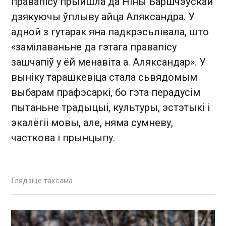
правапісу прыйшла да Ніны Баршчэўскай
дзякуючы ўплыву айца Аляксандра. У
адной з гутарак яна падкрэсьлівала, што
«замілаваньне да гэтага правапісу
зашчапіў у ёй менавіта а. Аляксандар». У
выніку тарашкевіца стала сьвядомым
выбарам прафэсаркі, бо гэта перадусім
пытаньне традыцыі, культуры, эстэтыкі і
экалёгіі мовы, але, няма сумневу,
часткова і прынцыпу.
Глядзіце таксама